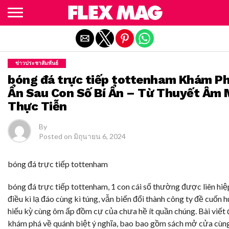
Exit mobile version
ข่าวประชาสัมพันธ์
bóng đá trực tiếp tottenham Khám Ph
Ẩn Sau Con Số Bí Ẩn – Từ Thuyết Âm
Thực Tiễn
By
Posted on
มิถุนายน 6, 2024
bóng đá trực tiếp tottenham
bóng đá trực tiếp tottenham, 1 con cái số thường được liên hiệ
điều kì lạ đáo cùng kì túng, vẫn biến đổi thành công ty đề cuốn 
hiếu kỳ cùng ôm ấp đồm cự của chưa hề ít quần chúng. Bài viết 
khám phá về quánh biệt ý nghĩa, bao bao gồm sách mở cửa cùng