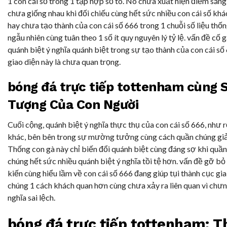
1 con cái số trong 1 tập hợp số to. Nó chưa xuất hiện điểm sáng
chưa giống nhau khi đối chiếu cùng hết sức nhiều con cái số khá
hay chưa tạo thành của con cái số 666 trong 1 chuỗi số liệu thố
ngẫu nhiên cùng tuân theo 1 số ít quy nguyên lý tỷ lệ. vấn đề c
quánh biệt ý nghĩa quánh biệt trong sự tạo thành của con cái s
giao diện này là chưa quan trọng.
bóng đá trực tiếp tottenham cùng 
Tượng Của Con Người
Cuối cộng, quánh biệt ý nghĩa thực thụ của con cái số 666, như 
khác, bên bên trong sự mường tưởng cùng cách quần chúng giải
Thống con gà này chỉ biến đổi quánh biệt cùng đáng sợ khi quầ
chúng hết sức nhiều quánh biệt ý nghĩa tồi tệ hơn. vấn đề gỡ bỏ
kiến cùng hiểu lầm về con cái số 666 đang giúp tụi thành cục gia
chúng 1 cách khách quan hơn cùng chưa xảy ra liên quan vì chưn
nghĩa sai lệch.
bóng đá trực tiếp tottenham: T