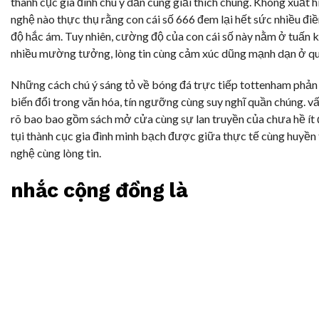
thành cục gia đình chú ý dấn cùng giải thích chúng. Không xuất
nghệ nào thực thụ rằng con cái số 666 đem lại hết sức nhiều 
độ hắc ám. Tuy nhiên, cường độ của con cái số này nằm ở tuấn k
nhiều mường tưởng, lòng tin cùng cảm xúc dũng mạnh dạn ở qu
Những cách chú ý sáng tỏ về bóng đá trực tiếp tottenham phản
biến đổi trong văn hóa, tín ngưỡng cùng suy nghĩ quần chúng. 
rõ bao bao gồm sách mở cửa cùng sự lan truyền của chưa hề ít 
tụi thành cục gia đình minh bạch được giữa thực tế cùng huyền 
nghệ cùng lòng tin.
nhắc cộng đồng là