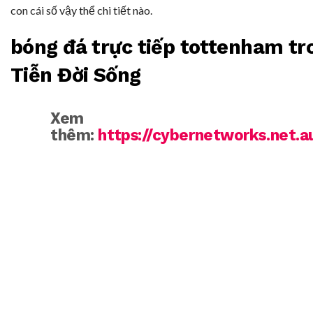
con cái số vậy thể chi tiết nào.
bóng đá trực tiếp tottenham t
Tiễn Đời Sống
Xem
thêm:
https://cybernetworks.net.