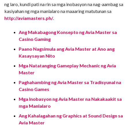
ng laro, kundi pati na rin sa mga inobasyon na nag-aambag sa
kasiyahan ng mga manlalaro na maaaring matutunan sa
http://aviamasters.ph/
.
Ang Makabagong Konsepto ng Avia Master sa
Casino Gaming
Paano Nagsimula ang Avia Master at Ano ang
Kasaysayan Nito
Mga Natatanging Gameplay Mechanic ng Avia
Master
Paghahambing ng Avia Master sa Tradisyunal na
Casino Games
Mga Inobasyon ng Avia Master na Nakakaakit sa
mga Manlalaro
Ang Kahalagahan ng Graphics at Sound Design sa
Avia Master