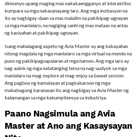
dinisenyo upang maging mas nakakaengganyo at interaktibo
kumpara sa mga nakasanayang laro. Ang mga inobasyon na
ito ay nagbigay-daan sa mas malalim na pakikipag-ugnayan
sa mga manlalaro, na nagiging sanhi ng mas mataas na antas
ng kasiyahan at pakikipag-ugnayan.
Isang mahalagang aspeto ng Avia Master ay ang kakayahan
nitong magdala ng mga manlalaro sa mga virtual na mundo na
puno ng pakikipagsapalaran at mga hamon. Ang mga laro ay
nag-aalok ng mga natatanging tema na nag-uudyok sa mga
manlalaro na mag-explore at mag-enjoy sa bawat session.
Ang pagbuo ng kamalayan at pagkakaroon ng mga
makabagong karanasan ito ang nagbigay sa Avia Master ng
kalamangan sa mga kakumpitensya sa industriya.
Paano Nagsimula ang Avia
Master at Ano ang Kasaysayan