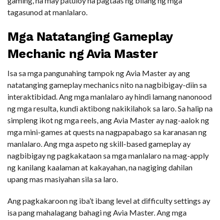
gaming, na may patuloy na pagtaas ng bilang ng mga
tagasunod at manlalaro.
Mga Natatanging Gameplay
Mechanic ng Avia Master
Isa sa mga pangunahing tampok ng Avia Master ay ang
natatanging gameplay mechanics nito na nagbibigay-diin sa
interaktibidad. Ang mga manlalaro ay hindi lamang nanonood
ng mga resulta, kundi aktibong nakikilahok sa laro. Sa halip na
simpleng ikot ng mga reels, ang Avia Master ay nag-aalok ng
mga mini-games at quests na nagpapabago sa karanasan ng
manlalaro. Ang mga aspeto ng skill-based gameplay ay
nagbibigay ng pagkakataon sa mga manlalaro na mag-apply
ng kanilang kaalaman at kakayahan, na nagiging dahilan
upang mas masiyahan sila sa laro.
Ang pagkakaroon ng iba’t ibang level at difficulty settings ay
isa pang mahalagang bahagi ng Avia Master. Ang mga