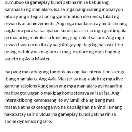
bumubuo sa gameplay kundi pati na rin sa kabuuang
karanasan ng manlalaro. Isa sa mga pangunahing inobasyon
nito ay ang integration ng gamification elements, tulad ng
rewards at achievements. Ang mga manlalaro ay hindi lamang
naglalaro para sa kasiyahan kundi para rin sa mga gantimpala
na maaaring makuha sa kanilang pag-unlad sa laro. Ang mga
reward system na ito ay nagbibigay ng dagdag na insentibo
upang patuloy na maglaro at mag-explore ng mga bagong
aspeto ng Avia Master.
Isa pang makabagong tampok ay ang live interaction sa mga
ibang manlalaro. Ang Avia Master ay nag-aalok ng mga live
gaming sessions kung saan ang mga manlalaro ay maaaring
makipagtulungan o makipagkompetensya sa isa’t isa. Ang
interaktibong karanasang ito ay lumilikha ng isang mas
masaya at nakakaengganyo na kapaligiran, na hindi lamang
nakabatay sa individual na gameplay kundi pati na rin sa
social dynamics ng laro.