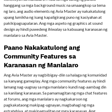
hanggang sa mga background music na umaangkop sa tema
ng laro, ang audio elements ng Avia Master ay nakakatulong
upang lumikha ng isang kapaligirang puno ng kasiyahan at
pakikipagsapalaran. Ang mga aspeto ng graphics at sound
design ay hindi puwedeng ihiwalay sa kabuuang karanasan ng
manlalaro sa Avia Master.
Paano Nakakatulong ang
Community Features sa
Karanasan ng Manlalaro
Ang Avia Master ay nagbibigay-diin sa halaga ng komunidad
sa kanyang gameplay. Ang mga community features ay hindi
lamang nag-uugnay sa mga manlalaro kundi nag-aambag din
sa kanilang karanasan. Sa pamamagitan ng mga chat features
at forums, ang mga manlalaro ay nagkakaroon ng
pagkakataong makipag-ugnayan, magbahagi ng mga
estratehiya, at makipagpalitan ng mga karanasan. Ang