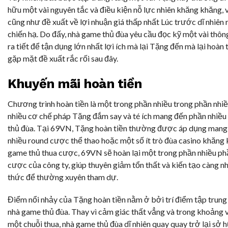
hữu một vài nguyên tắc và điều kiện nỗ lực nhiên khăng khăng, 
cũng như đề xuất về lợi nhuận giá thấp nhất Lúc trước dĩ nhiên r
chiến hạ. Do đấy, nhà game thủ đùa yêu cầu đọc kỹ một vài thô
ra tiết để tận dụng lớn nhất lợi ích mà lại Tặng đến mà lại hoàn
gặp mặt đề xuất rắc rối sau đây.
Khuyến mãi hoàn tiền
Chương trình hoàn tiền là một trong phần nhiều trong phần nhi
nhiều cơ chế pháp Tặng đắm say và té ích mang đến phần nhiề
thủ đùa. Tại 69VN, Tặng hoàn tiền thường được áp dụng mang
nhiều round cược thể thao hoặc một số ít trò đùa casino khăng 
game thủ thua cược, 69VN sẽ hoàn lại một trong phần nhiều ph
cược của công ty, giúp thuyên giảm tổn thất và kiến tạo càng n
thức để thường xuyên tham dự.
Điểm nổi nhảy của Tặng hoàn tiền nằm ở bởi trí điểm tập trung
nhà game thủ đùa. Thay vì cảm giác thất vẳng và trong khoảng 
một chuỗi thua, nhà game thủ đùa dĩ nhiên quay quay trở lại sở 