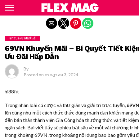
Exit mobile version
ข่าวประชาสัมพันธ์
69VN Khuyến Mãi – Bí Quyết Tiết Kiệ
Ưu Đãi Hấp Dẫn
By
Posted on
กรกฎาคม 3, 2024
hi88fit
Trong nhân loài cá cược và thư giãn và giải trí trực tuyến,
69VN
lên cũng như một cách thức thức dũng mạnh dạn khiến mang đ
đến bản thân thành viên Gia Công hóa thưởng thức và tiết kiệm
ngân sách. Bài viết đấy sẽ phiêu bạt sâu về một vài chương trì
trong khoảng 69VN, trong khoảng nội dung bao bao gồm yếu đ