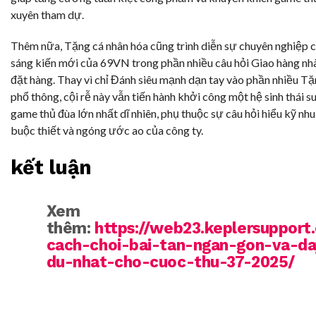
xuyên tham dự.
Thêm nữa, Tặng cá nhân hóa cũng trình diễn sự chuyên nghiệp c
sáng kiến mới của 69VN trong phần nhiều câu hỏi Giao hàng nh
đặt hàng. Thay vì chỉ Đánh siêu mạnh dạn tay vào phần nhiều Tặ
phổ thông, cội rễ này vẫn tiến hành khởi công một hệ sinh thái s
game thủ đùa lớn nhất dĩ nhiên, phụ thuộc sự câu hỏi hiểu kỹ nh
buộc thiết và ngóng ước ao của công ty.
kết luận
Xem
thêm:
https://web23.keplersupport
cach-choi-bai-tan-ngan-gon-va-da
du-nhat-cho-cuoc-thu-37-2025/