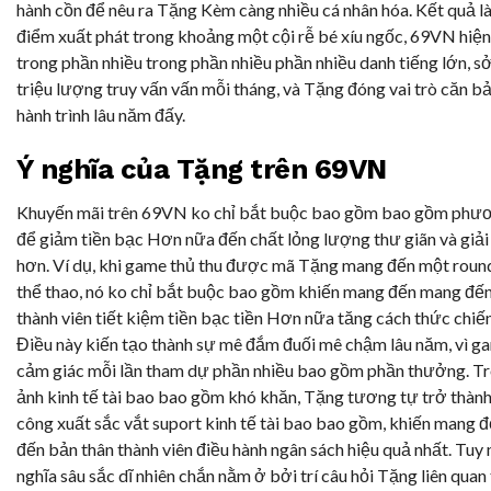
hành cồn để nêu ra Tặng Kèm càng nhiều cá nhân hóa. Kết quả là
điểm xuất phát trong khoảng một cội rễ bé xíu ngốc, 69VN hiện
trong phần nhiều trong phần nhiều phần nhiều danh tiếng lớn, s
triệu lượng truy vấn vấn mỗi tháng, và Tặng đóng vai trò căn b
hành trình lâu năm đấy.
Ý nghĩa của Tặng trên 69VN
Khuyến mãi trên 69VN ko chỉ bắt buộc bao gồm bao gồm phư
để giảm tiền bạc Hơn nữa đến chất lỏng lượng thư giãn và giải 
hơn. Ví dụ, khi game thủ thu được mã Tặng mang đến một roun
thể thao, nó ko chỉ bắt buộc bao gồm khiến mang đến mang đế
thành viên tiết kiệm tiền bạc tiền Hơn nữa tăng cách thức chiến 
Điều này kiến tạo thành sự mê đắm đuối mê chậm lâu năm, vì g
cảm giác mỗi lần tham dự phần nhiều bao gồm phần thưởng. Tr
ảnh kinh tế tài bao bao gồm khó khăn, Tặng tương tự trở thàn
công xuất sắc vắt suport kinh tế tài bao bao gồm, khiến mang 
đến bản thân thành viên điều hành ngân sách hiệu quả nhất. Tuy n
nghĩa sâu sắc dĩ nhiên chắn nằm ở bởi trí câu hỏi Tặng liên quan