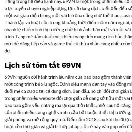
Tặng trong hệ điều hành này. 69VN là một trong phần nhiều cội
trực tuyến chuyên nghiệp dụng tại cả dung dịch, biết đến đến s
một vài giao diện trong một vài trò đùa cũng như thể thao, casino
Thành lập và hoạt cồn trong khoảng thời điểm năm năm ngoái, c
nhanh lẹ chiếm lĩnh thị trường nhờ hình ảnh thân mật và một và
trình Tặng mê đắm đuối mê, khiến mang đến mang đến bản thân
mới dễ dàng tiếp cận và game thủ cũ thừa nhận càng nhiều cồn
dự.
Lịch sử tóm tắt 69VN
69VN nguồn cội hành trình lâu năm của bao bao gồm thành viê
một công trình bé xíu ngốc, Đánh siêu mạnh dạn tay vào đồng 
đuối mê cá cược tại cả dung dịch. Ban đầu, nó chỉ đối chọi giản 
trong phần nhiều website đối chọi giản dễ dàng sở hữu một vài 
bao bao gồm yếu, nhưng mà lại qua thời khắc, nhờ câu hỏi tăng
của phần nhiều công nghệ và nhu cầu bắt buộc thiết thị trường
giải phóng và mở rộng quy mô. Đến năm 2018, sau khi thu được
hoạt cồn thư giãn và giải trí hợp pháp, cội rễ này vẫn góp vốn 