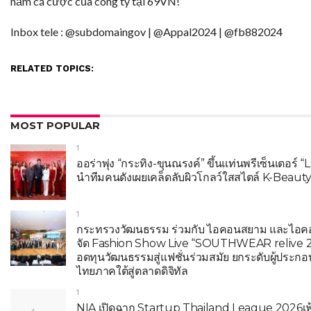
năm cá cược của công ty tại 69VN!
Inbox tele : @subdomaingov | @Appal2024 | @fb882024
RELATED TOPICS:
MOST POPULAR
1
ออร่าพุ่ง “กระทิง-ขุนณรงค์” ขึ้นแท่นพรีเซ็นเตอร
นำทีมคนดังเผยเคล็ดลับผิวโกลว์ใสสไตล์ K-Beaut
1
กระทรวงวัฒนธรรม ร่วมกับ ไอคอนสยาม และไอค
จัด Fashion Show Live “SOUTHWEAR relive 2
อดทุนวัฒนธรรมสู่แฟชั่นร่วมสมัย ยกระดับผู้ประกอ
ไทยภาคใต้สู่ตลาดดิจิทัล
1
NIA เปิดฉาก Startup Thailand League 2026เฟ