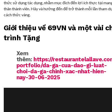
thức sử dụng tác dụng, nhằm mục đích đến lợi ích thực tại man
thân thành viên. Hãy và hướng đến để trở thành mỗi lần tham d
cách thức vàng.
Giới thiệu về 69VN và một vài 
trình Tặng
Xem
thêm:
https://restaurantelallave.c
portfolio/da-ga-cua-dao-gi-luat-
choi-da-ga-chinh-xac-nhat-hien-
nay-30-06-2025