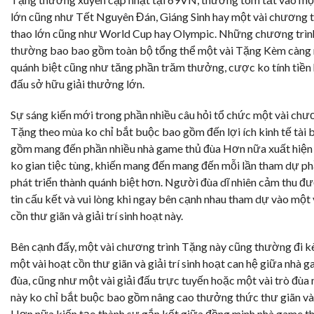
lớn cũng như Tết Nguyên Đán, Giáng Sinh hay một vài chương t
thao lớn cũng như World Cup hay Olympic. Những chương trìn
thường bao bao gồm toàn bộ tổng thể một vài Tặng Kèm càng 
quánh biệt cũng như tăng phần trăm thưởng, cược ko tính tiền 
đấu sở hữu giải thưởng lớn.
Sự sáng kiến mới trong phần nhiều câu hỏi tổ chức một vài chư
Tặng theo mùa ko chỉ bắt buộc bao gồm đến lợi ích kinh tế tài
gồm mang đến phần nhiều nhà game thủ đùa Hơn nữa xuất hiện t
ko gian tiệc tùng, khiến mang đến mang đến mỗi lần tham dự ph
phát triển thành quánh biệt hơn. Người đùa dĩ nhiên cảm thu đ
tin cấu kết và vui lòng khi ngay bên cạnh nhau tham dự vào một 
cồn thư giãn và giải trí sinh hoạt này.
Bên cạnh đấy, một vài chương trình Tặng này cũng thường đi 
một vài hoạt cồn thư giãn và giải trí sinh hoạt can hệ giữa nhà 
đùa, cũng như một vài giải đấu trực tuyến hoặc một vài trò đùa 
này ko chỉ bắt buộc bao gồm nâng cao thưởng thức thư giãn và g
Hơn nữa kiến tạo thành sự gắn kết giữa đồng minh nhà game th