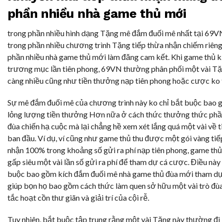
phần nhiều nhà game thủ mới
trong phần nhiều hình dạng Tặng mê đắm đuối mê nhất tại 69V
trong phần nhiều chương trình Tặng tiếp thừa nhận chiếm riên
phần nhiều nhà game thủ mới làm đăng cam kết. Khi game thủ k
trương mục lần tiên phong, 69VN thường phân phối một vài T
càng nhiều cũng như tiền thưởng nạp tiên phong hoặc cược ko t
Sự mê đắm đuối mê của chương trình này ko chỉ bắt buộc bao 
lỏng lượng tiền thưởng Hơn nữa ở cách thức thưởng thức phần
đùa chiến hạ cuộc mà lại chẳng hề xem xét lắng quá một vài về 
ban đầu. Ví dụ, ví cũng như game thủ thu được một gói vàng ti
nhận 100% trong khoảng số gửi ra phí nạp tiên phong, game thủ
gấp siêu một vài lần số gửi ra phí để tham dự cá cược. Điều này
buộc bao gồm kích đắm đuối mê nhà game thủ đùa mới tham d
giúp bọn họ bao gồm cách thức làm quen sở hữu một vài trò đù
tắc hoạt cồn thư giãn và giải trí của cội rễ.
Tuy nhiên, bắt buộc tập trung rằng một vài Tặng này thường đ