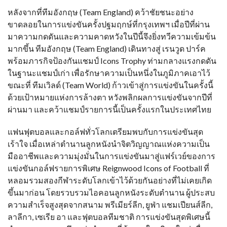
หลังจากที่ทีมอังกฤษ (Team England) คว้าชัยชนะอย่าง
ขาดลอยในการแข่งขันครั้งปฐมฤกษ์ที่กรุงเทพฯ เมื่อปีที่ผ่าน
มาความกดดันและความคาดหวังในปีนี้จึงยิ่งทวีความเข้มข้น
มากขึ้น ทีมอังกฤษ (Team England) เดินทางสู่ เรนวูด ปาร์ค
พร้อมภารกิจป้องกันแชมป์ Icons Trophy ท่ามกลางแรงกดดัน
ในฐานะแชมป์เก่า เพื่อรักษาความเป็นหนึ่งในภูมิภาคเอาไว้
ขณะที่ ทีมเวิลด์ (Team World) ก้าวเข้าสู่การแข่งขันในครั้งนี้
ด้วยเป้าหมายแห่งการล้างตา หวังพลิกผลการแข่งขันจากปีที่
ผ่านมา และคว้าแชมป์รายการนี้เป็นครั้งแรกในประเทศไทย
แฟนฟุตบอลและกอล์ฟทั่วโลกเตรียมพบกับการแข่งขันสุด
เร้าใจ เมื่อเหล่าตำนานลูกหนังนำจิตวิญญาณแห่งความเป็น
มืออาชีพและความมุ่งมั่นในการแข่งขันมาสู่แฟร์เวย์ของการ
แข่งขันกอล์ฟรายการพิเศษ Reignwood Icons of Football ที่
หลอมรวมสองกีฬาระดับโลกเข้าไว้ด้วยกันอย่างที่ไม่เคยเกิด
ขึ้นมาก่อน โดยรวบรวมไอคอนลูกหนังระดับตำนาน ผู้ประสบ
ความสำเร็จสูงสุดจากสนาม พรีเมียร์ลีก, ยูฟ่า แชมเปียนส์ลีก,
ลาลีกา, เซเรีย อา และฟุตบอลทีมชาติ การแข่งขันสุดพิเศษนี้