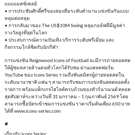
แบบแมตช์เพลย์
• การประชันศักดิ์ศรีของสองทีมระดับตำนาน แข่งขันกันแบบ
หลุมต่อหลุม
• การกลับมาของ The US$10M Swing หลุมกอล์ฟที่มีมูลค่า
รางวัลสูงที่สุดในโลก
• ประสบการณ์ความบันเทิง บริการระดับพรีเมียม และ
กิจกรรมใกล้ชิดกับนักกีฬา
การแข่งขัน Reignwood Icons of Football จะมีการถ่ายทอดสด
ให้ผู้ชมหลายล้านคนทั่วโลกได้รับชม ผ่านแพลตฟอร์ม
YouTube ของ Icons Series รวมถึงพันธมิตรผู้ถ่ายทอดสดใน
ระดับนานาชาติ แฟน ๆ สามารถรับชมการแข่งขันสดตลอดทั้ง
รายการ พร้อมแพ็กเกจไฮไลต์ครบถ้วนของทัวร์นาเมนต์ ตลอด
สุดสัปดาห์ระหว่างวันที่ 31 มกราคม – 1 กุมภาพันธ์ 2569 โดย
สามารถซื้อบัตรเข้าชมการแข่งขัน ราคาเริ่มต้นเพียง 650 บาท
ได้ที่ www.icons-series.com
#
เกี่ยวกับ Icons Series: