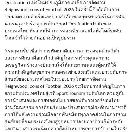
Destination แห่งใหม่ของภูมิภาคเอเชีย การจัดงาน
Reignwood Icons of Football 2026 ในครั้งนี้ จึงถือเป็นการ
ต่อยอดความสำเร็จและก้าวสำคัญของยุทธศาสตร์ในการพัฒ
นาเรนวูด ปาร์ค สู่การเป็น Sport Destination Hub ของ
ประเทศไทย ที่ผสานกีฬา การท่องเที่ยว และไลฟ์สไตล์ระดับ
โลกเข้าไว้ด้วยกันอย่างเป็นรูปธรรม
“เรนวูด กรุ๊ป เชื่อว่าการพัฒนาศักยภาพการลงทุนด้านกีฬา
และการศึกษาคือกลไกสำคัญในการสร้างคุณค่าทาง
เศรษฐกิจ สร้างแรงบันดาลใจให้แก่เยาวชนและผู้คนที่ให้
ความสำคัญต่อสุขภาพ ตลอดจนช่วยส่งเสริมและยกระดับภาพ
ลักษณ์ของประเทศไทยในระยะยาว โดยการจัดงาน
Reignwood Icons of Football 2026 จะมีบทบาทสำคัญในการ
ยกระดับประเทศไทยสู่เวที Sport Tourism ระดับโลก ควบคู่กับ
การนำเสนอและถ่ายทอดนโยบายซอฟต์พาวเวอร์ของไทย
ผ่านวัฒนธรรม การต้อนรับ และประสบการณ์ระดับนานาชาติ
ภายใต้พลังความร่วมมือจากพันธมิตรทุกภาคส่วนในการร่วม
กันขับเคลื่อนประเทศไทยสู่จุดหมายปลายทางด้านกีฬาระดับ
โลก” นางสาววรพนิต กล่าวถึงเป้าหมายของการจัดงานในครั้ง