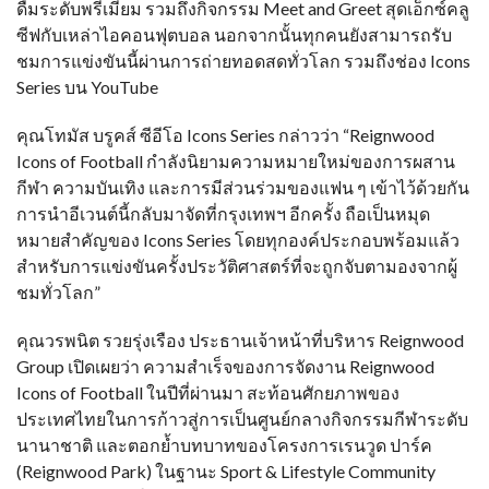
ดื่มระดับพรีเมียม รวมถึงกิจกรรม Meet and Greet สุดเอ็กซ์คลู
ซีฟกับเหล่าไอคอนฟุตบอล นอกจากนั้นทุกคนยังสามารถรับ
ชมการแข่งขันนี้ผ่านการถ่ายทอดสดทั่วโลก รวมถึงช่อง Icons
Series บน YouTube
คุณโทมัส บรูคส์ ซีอีโอ Icons Series กล่าวว่า “Reignwood
Icons of Football กำลังนิยามความหมายใหม่ของการผสาน
กีฬา ความบันเทิง และการมีส่วนร่วมของแฟน ๆ เข้าไว้ด้วยกัน
การนำอีเวนต์นี้กลับมาจัดที่กรุงเทพฯ อีกครั้ง ถือเป็นหมุด
หมายสำคัญของ Icons Series โดยทุกองค์ประกอบพร้อมแล้ว
สำหรับการแข่งขันครั้งประวัติศาสตร์ที่จะถูกจับตามองจากผู้
ชมทั่วโลก”
คุณวรพนิต รวยรุ่งเรือง ประธานเจ้าหน้าที่บริหาร Reignwood
Group เปิดเผยว่า ความสำเร็จของการจัดงาน Reignwood
Icons of Football ในปีที่ผ่านมา สะท้อนศักยภาพของ
ประเทศไทยในการก้าวสู่การเป็นศูนย์กลางกิจกรรมกีฬาระดับ
นานาชาติ และตอกย้ำบทบาทของโครงการเรนวูด ปาร์ค
(Reignwood Park) ในฐานะ Sport & Lifestyle Community