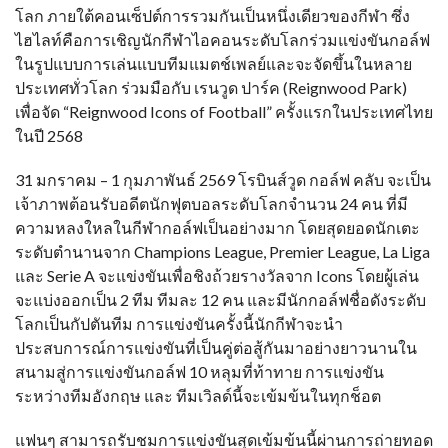
โลก ภายใต้คอนเซ็ปต์การรวมกันเป็นหนึ่งเดียวของกีฬา ซึ่ง
ไฮไลท์คือการเชิญนักกีฬาไอคอนระดับโลกร่วมแข่งขันกอล์ฟ
ในรูปแบบการเล่นแบบทีมแมตช์เพลย์และจะจัดขึ้นในหลาย
ประเทศทั่วโลก ร่วมมือกับ เรนวูด ปาร์ค (Reignwood Park)
เพื่อจัด “Reignwood Icons of Football” ครั้งแรกในประเทศไทย
ในปี 2568
31 มกราคม – 1 กุมภาพันธ์ 2569 โรบินส์วูด กอล์ฟ คลับ จะเป็น
เจ้าภาพต้อนรับอดีตนักฟุตบอลระดับโลกจำนวน 24 คน ที่มี
ความหลงใหลในกีฬากอล์ฟเป็นอย่างมาก โดยสุดยอดนักเตะ
ระดับตำนานจาก Champions League, Premier League, La Liga
และ Serie A จะแข่งขันเพื่อชิงถ้วยรางวัลจาก Icons โดยผู้เล่น
จะแบ่งออกเป็น 2 ทีม ทีมละ 12 คน และมีนักกอล์ฟชื่อดังระดับ
โลกเป็นกัปตันทีม การแข่งขันครั้งนี้นักกีฬาจะนำ
ประสบการณ์การแข่งขันที่เป็นคู่ต่อสู้กันมาอย่างยาวนานใน
สนามสู่การแข่งขันกอล์ฟ 10 หลุมที่ท้าทาย การแข่งขัน
ระหว่างทีมอังกฤษ และ ทีมเวิลด์นี้จะเข้มข้นในทุกช็อต
แฟนๆ สามารถรับชมการแข่งขันสุดเข้มข้นนี้ผ่านการถ่ายทอด