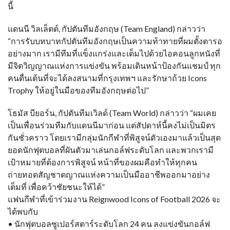
นี้
แดนนี วิลเล็ตต์, กัปตันทีมอังกฤษ (Team England) กล่าวว่า
“การรับบทบาทกัปตันทีมอังกฤษเป็นความท้าทายที่ผมตั้งตารอ
อย่างมาก เรามีทีมที่แข็งแกร่งและเต็มไปด้วยไอคอนลูกหนังที่
มีจิตวิญญาณแห่งการแข่งขัน พร้อมเดินหน้าป้องกันแชมป์ ทุก
คนตื่นเต้นที่จะได้ลงสนามที่กรุงเทพฯ และรักษาถ้วย Icons
Trophy ให้อยู่ในมือของทีมอังกฤษต่อไป”
โธมัส บียอร์น, กัปตันทีมเวิลด์ (Team World) กล่าวว่า “ผมเคย
เป็นเพื่อนร่วมทีมกับแดนนีมาก่อน แต่สัปดาห์นี้คงไม่เป็นมิตร
กันชั่วคราว โดยเรามีกลุ่มนักกีฬาที่พิสูจน์ตัวเองมาแล้วเป็นสุด
ยอดนักฟุตบอลที่ผันตัวมาเล่นกอล์ฟระดับโลก และพวกเรามี
เป้าหมายที่ต้องการพิสูจน์ หน้าที่ของผมคือทำให้ทุกคน
ถ่ายทอดสัญชาตญาณแห่งความเป็นมืออาชีพออกมาอย่าง
เต็มที่ เพื่อคว้าชัยชนะให้ได้”
แฟนกีฬาที่เข้าร่วมงาน Reignwood Icons of Football 2026 จะ
ได้พบกับ
• นักฟุตบอลซูเปอร์สตาร์ระดับโลก 24 คน ลงแข่งขันกอล์ฟ