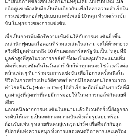
นำเสนอภาพของศึกแห่งตำนานที่คุ้นเคยในบริบทใหม่ เมื่อ
อดีตคู่แข่งต้องจับมือเป็นทีมเดียวกัน เพื่อไล่ล่าความสำเร็จใน
การแข่งขันกอล์ฟรูปแบบ แมตช์เพลย์ 10 หลุม ที่รวดเร็ว เข้ม
ข้น ในทุกช่วงของการแข่งขัน
เพื่อเป็นการเพิ่มดีกรีความเข้มข้นให้กับการแข่งขันยิ่งขึ้น
เหล่านักฟุตบอลไอคอนที่ร่วมลงเล่นในสนาม จะได้ท้าทายวง
สวิงที่มีมูลค่ามากถึง 10 ล้านดอลลาร์สหรัฐ นับเป็น “หลุมที่มี
มูลค่าสูงที่สุดในวงการกอล์ฟ” ซึ่งจะเป็นหลุมทำคะแนนเพิ่ม
เติมที่จะแข่งขันกันในวันเสาร์ นักกีฬาทุกคนจะโชว์วงสวิงต่อ
หน้าแฟน ๆ ที่มาร่วมชมการแข่งขัน เพื่อโอกาสครั้งหนึ่งใน
ชีวิตในการสร้างประวัติศาสตร์ หากมีไอคอนคนใดสามารถ
ทำโฮลอินวัน (Hole-in-One) ได้สำเร็จ จะถือเป็นเงินรางวัลที่มี
มูลค่าสูงที่สุดเท่าที่เคยมีการมอบให้ในวงการกอล์ฟกันเลยที
เดียว
นอกเหนือจากการแข่งขันในสนามแล้ว อีเวนต์ครั้งนี้ยังถูกยก
ระดับให้กลายเป็นเทศกาลความบันเทิงเต็มรูปแบบ พร้อม
ต้อนรับแฟน ๆ หลายพันคนสู่เรนวูด ปาร์ค เพื่อดื่มด่ำกับสุด
สัปดาห์แห่งความสนุก ทั้งการแสดงดนตรี อาหารและเครื่อง