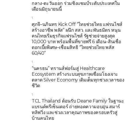
กลาง-ตะวันออก ร่วมชิงแชมป์ระดับประเทศใน
เดือนมิถุนายนนี้
1
ศุภจี–นภินทร Kick Off “ไทยช่วยไทย แฟรนไชส์
สร้างอาชีพ พลัส” ผนึก สสว. และพันธมิตร หนุน
คนไทยเริ่มธุรกิจแฟรนไชส์ รัฐช่วยจ่ายสูงสุด
10,000 บาท พร้อมพื้นที่ขายฟรี 6 เดือน–สินเชื่อ
ดอกเบี้ยพิเศษ–เชื่อมสิทธิ “ไทยช่วยไทย พลัส
60/40”
1
“นครธน” ทรานส์ฟอร์มสู่ Healthcare
Ecosystem สร้างระบบสุขภาพเชื่อมโยงเจาะ
ตลาด Silver Economy เติมเต็มทุกช่วงเวลาของ
ชีวิต
1
TCL Thailand ต้อนรับ Deane Family ในฐานะ
แบรนด์พรีเซ็นเตอร์ ถ่ายทอดความอบอุ่น สมาร์
ทลิฟวิ่ง และช่วงเวลาคุณภาพของครอบครัวสู่
บ้านคนไทย