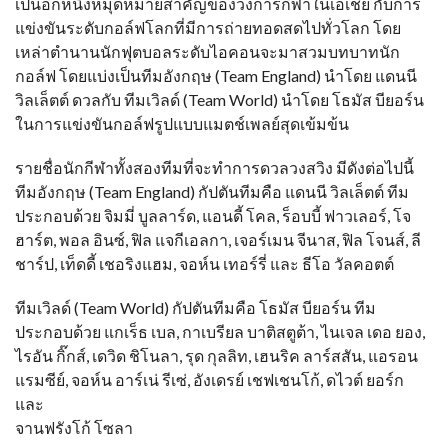
เป็นอีกหนึ่งหมุดหมายสำคัญของวงการกีฬาในเอเชีย กับการ
แข่งขันระดับกอล์ฟโลกที่มีการถ่ายทอดสดไปทั่วโลก โดย
เหล่าตำนานนักฟุตบอลระดับไอคอนจะมาสวมบทบาทนัก
กอล์ฟ โดยแบ่งเป็นทีมอังกฤษ (Team England) นำโดย แดนนี
วิลเล็ตต์ ดวลกับ ทีมเวิลด์ (Team World) นำโดย โธมัส บียอร์น
ในการแข่งขันกอล์ฟรูปแบบแมตช์เพลย์สุดเข้มข้น
รายชื่อนักกีฬาทั้งสองทีมที่จะทำการดวลวงสวิง มีดังต่อไปนี้
ทีมอังกฤษ (Team England) กัปตันทีมคือ แดนนี วิลเล็ตต์ ทีม
ประกอบด้วย จิมมี่ บูลลาร์ด, แอนดี้ โคล, ร็อบบี้ ฟาวเลอร์, โจ
ฮาร์ต, พอล อินซ์, ฟิล แจกีเอลกา, เจอร์เมน จีนาส, ฟิล โจนส์, ลี
ชาร์ป, เท็ดดี้ เชอริงแฮม, จอห์น เทอร์รี่ และ ธีโอ วัลคอตต์
ทีมเวิลด์ (Team World) กัปตันทีมคือ โธมัส บียอร์น ทีม
ประกอบด้วย แกเร็ธ เบล, กาเบรียล บาติสตูต้า, ไนเจล เดอ ยอง,
ไรอัน กิ๊กส์, เดวิด ชิโนลา, รุด กุลลิท, เฮนริค ลาร์สสัน, แอรอน
แรมซีย์, จอห์น อาร์เน่ รีเซ่, อังเดรย์ เชฟเชนโก้, ดไวต์ ยอร์ก
และ
จานฟรังโก้ โซลา