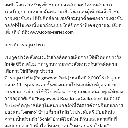
สดทั่วโลก สำหรับผู้เข้าชมแบบสดสถานที่จัดงานสามารถ
รองรับทุกท่านหลายพันคนจากทั่วโลก และผู้เข้าชมที่เข้าชม
การแข่งขันจะได้รับสิทธ์ถ่ายเซลฟี่ ชมทุกช็อตของการแข่งขัน
กอล์ฟที่ไม่เคยเห็นมาก่อนแบบใกล้ชิดกว่าที่เคย ดูรายละเอียด
เพิ่มเติมได้ที่: www.icons-series.com
เกี่ยวกับ เรนวูด ปาร์ค
เรนวูด ปาร์ค สังคมระดับเวิลด์คลาสเพื่อการใช้ชีวิตทุกช่วงวัย
สัมผัสชีวิตเหนือมาตรฐานท่ามกลางสังคมระดับเวิลด์คลาส
เพื่อการใช้ชีวิตทุกช่วงวัย
ที่ เรนวูด ปาร์ค (Reignwood Park) บนเนื้อที่ 2,000 ไร่ ลำลูกกา
คลอง 11 ปทุมธานี อีกขั้นของเมกะโปรเจกต์มิกซ์ยูส ที่มอบ
ประสบการณ์การใช้ชีวิตเหนือมาตรฐาน ตอบสนองทุกมิติของ
การอยู่อาศัยกับ “Reignwood Residence Collection” นับตั้งแต่
“Estate” คฤหาสน์หรูในสนามกอล์ฟที่รังสรรค์ตามจินตนาการ
ของคุณ “Sereno” บ้านเดี่ยวสไตล์ยุโรประดับพรีเมียมที่เน้น
ความเป็นส่วนตัว “Sonia” บ้านดีไซน์โมเดิร์นและคลาสสิกที่
ออกแบบตามไลฟ์สไตล์ของทุกคนในครอบครัว ไปจนถึง