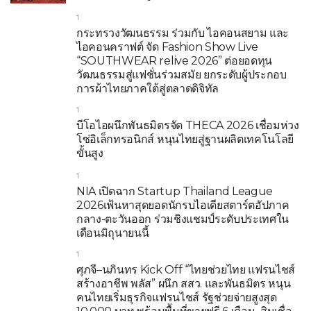
1
กระทรวงวัฒนธรรม ร่วมกับ ไอคอนสยาม และ
ไอคอนคราฟต์ จัด Fashion Show Live
“SOUTHWEAR relive 2026” ต่อยอดทุน
วัฒนธรรมสู่แฟชั่นร่วมสมัย ยกระดับผู้ประกอบ
การผ้าไทยภาคใต้สู่ตลาดดิจิทัล
1
บีโอไอผนึกพันธมิตรจัด THECA 2026 เชื่อมห่วง
โซ่อิเล็กทรอนิกส์ หนุนไทยสู่ฐานผลิตเทคโนโลยี
ขั้นสูง
1
NIA เปิดฉาก Startup Thailand League
2026เฟ้นหาสุดยอดนักรบไอเดียสตาร์ตอัปภาค
กลาง-ตะวันออก ร่วมชิงแชมป์ระดับประเทศใน
เดือนมิถุนายนนี้
1
ศุภจี–นภินทร Kick Off “ไทยช่วยไทย แฟรนไชส์
สร้างอาชีพ พลัส” ผนึก สสว. และพันธมิตร หนุน
คนไทยเริ่มธุรกิจแฟรนไชส์ รัฐช่วยจ่ายสูงสุด