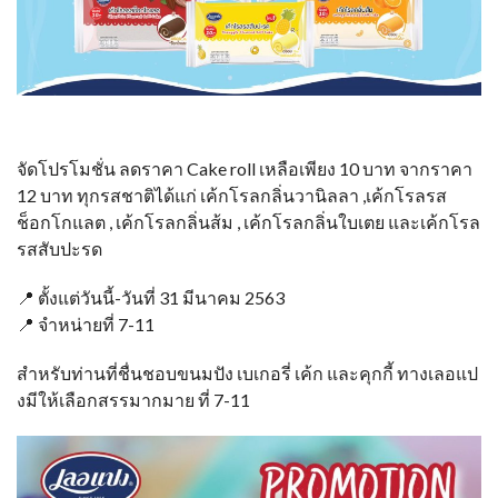
จัดโปรโมชั่น ลดราคา Cake roll เหลือเพียง 10 บาท จากราคา
12 บาท ทุกรสชาติได้แก่ เค้กโรลกลิ่นวานิลลา ,เค้กโรลรส
ช็อกโกแลต , เค้กโรลกลิ่นส้ม , เค้กโรลกลิ่นใบเตย และเค้กโรล
รสสับปะรด
📍 ตั้งแต่วันนี้-วันที่ 31 มีนาคม 2563
📍 จำหน่ายที่ 7-11
สำหรับท่านที่ชื่นชอบขนมปัง เบเกอรี่ เค้ก และคุกกี้ ทางเลอแป
งมีให้เลือกสรรมากมาย ที่ 7-11