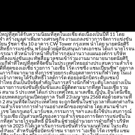
ที่สุดได้รับความนิยมที่สุดในเอเชีย ต่อเนื่องเป็นปีที่ 11 โดย
ีฬา สร้างมูลค่าเพิ่มทางเศรษฐกิจ งานแถลงข่าวการจัดการแข่งขัน
าเซียน รัชดา ชั้น 10 อาคาร CW Tower กรุงเทพ นำโดย นายตนัยศิริ
สิทธิ์การแข่งขัน, พร้อมด้วยผู้สนับสนุนภาคเอกชน ได้แก่ นายโรจน
สวรรณา หัวหน้าเจ้าหน้าที่บริหารกลุ่มงานวางแผนองค์กร บริษัท
ทยที่ลงแข่งขันและทัพสื่อมวลชนเข้าร่วมงานมากมายนายตนัยศิริ
มกีฬาที่ใหญ่ที่สุดที่จัดขึ้นในประเทศไทยอย่างประสบความสำเร็จ
ี่สุดของเอเชีย รายการ “เอเชีย โร้ด เรซซิ่ง แชมเปียนชิพ” ฤดูกาล
งในภารกิจมากมาย ทั้งการช่วยยกระดับอุตสาหกรรมกีฬาไทย ในแง่
จ้าภาพจะได้รับสิทธิ์ไวลด์การ์ด ต่อยอดนักบิดระดับแชมป์
าไทย อันเป็นปัจจัยสำคัญในการสร้างนักกีฬาระดับโลกอย่างเป็น
ป็นรายการแข่งขันที่เข้มข้นและมีผู้ติดตามมากที่สุดในเอเชีย รวม
ม 5 ประเทศ ได้แก่ ประเทศไทย, มาเลเซีย, ญี่ปุ่น, อินโดนีเซีย,
อรอบทดสอบก่อนเปิดฤดูกาล วันที่ 23 เมษายน 2568 ต่อด้วยสนามที่
 2 สนามที่จัดในประเทศไทย จะถูกจัดขึ้นในช่วงเวลาที่แตกต่างกัน
งความสำเร็จจากการทำงานอย่างหนักของทุกฝ่าย โดย สนามช้างฯ
เรซ ไดเรกเตอร์, มาร์แชล, กรรมการ ฯลฯ และยังใช้ประสบการณ์
มเร็วเอเชีย เป็นส่วนหนึ่งของความสำเร็จของการจัดการแข่งขันใน
สุด”นายโรจนสิทธิ์ มีนิจสิน ผู้ช่วยผู้อำนวยการฝ่ายกีฬา บริษัท
าล 2025 ก็ได้เวลาเริ่มการแข่งขันทัวร์นาเมนท์ใหม่ ในระดับ
ass” สำหรับผู้ซื้อบัตรเข้าชม รายการ “เอเชีย โร้ด เรซซิ่ง แชม