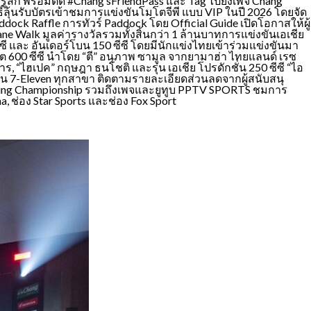
้สึก พร้อมติด #Chang’sFriendPass และ Tag ไปยังเพจ Chang
ธิ์ลุ้นรับบัตรเข้าชมการแข่งขันโมโตจีพี แบบ VIP ในปี 2026 โดยจัด
ddock Raffle การทัวร์ Paddock โดย Official Guide เปิดโอกาสให้ผู้
e Walk มูลค่ารางวัลรวมทั้งสิ้นกว่า 1 ล้านบาทการแข่งขันเอเชีย
50 ซีซี และ อันเดอร์โบน 150 ซีซี โดยมีนักแข่งไทยเข้าร่วมแข่งขันมา
ปอร์ต 600 ซีซี นำโดย “ตี” อนุภาพ ซามูล จากยามาฮ่า ไทยแลนด์ เรซ
ิสาร, “ไฮเปค” กฤษฎา ธนโชติ และรุ่น เอเชีย โปรดักชั่น 250 ซีซี “ไอ
นร้าน 7-Eleven ทุกสาขา ติดตามรายละเอียดส่วนลดจากผู้สนับสนุ
Racing Championship รวมถึงเพจและยูทูบ PPTV SPORTS ชมการ
ช่อง Star Sports และช่อง Fox Sport