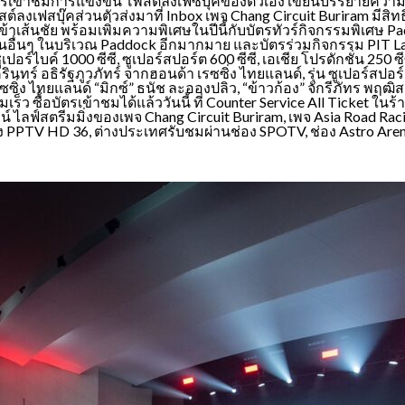
ัตรเข้าชมการแข่งขัน โพสต์ลงเฟซบุ๊คของตัวเอง เขียนบรรยายความรู
์ลงเฟสบุ๊คส่วนตัวส่งมาที่ Inbox เพจ Chang Circuit Buriram มีสิท
้าเส้นชัย พร้อมเพิ่มความพิเศษในปีนี้กับบัตรทัวร์กิจกรรมพิเศษ Pa
ซนอื่นๆ ในบริเวณ Paddock อีกมากมาย และบัตรร่วมกิจกรรม PIT Lan
 ซูเปอร์ไบค์ 1000 ซีซี, ซูเปอร์สปอร์ต 600 ซีซี, เอเชีย โปรดักชั่น 2
นครินทร์ อธิรัฐภูวภัทร์ จากฮอนด้า เรซซิ่ง ไทยแลนด์, รุ่น ซูเปอร์ส
 เรซซิ่ง ไทยแลนด์ “มิกซ์” ธนัช ละอองปลิว, “ข้าวก้อง” จักรีภัทร พฤฒ
็ว ซื้อบัตรเข้าชมได้แล้ววันนี้ ที่ Counter Service All Ticket ใ
น์ ไลฟ์สตรีมมิ่งของเพจ Chang Circuit Buriram, เพจ Asia Road 
TV HD 36, ต่างประเทศรับชมผ่านช่อง SPOTV, ช่อง Astro Arena, 