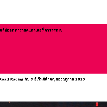
ิจ คลิปฮอต ดาราสดแกลเลอรี่ ดาราสด IG
 Road Racing กับ 3 อีเว้นต์สำคัญของฤดูกาล 2025