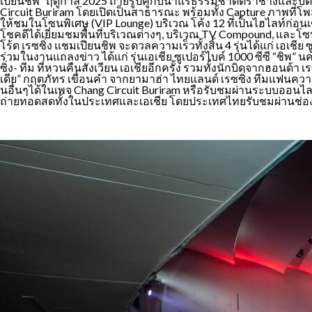
เปียนชิพ” ฤดูกาล 2025 ถ่ายรูปคู่กับน้ำแร่ธรรมชาติตราช้างและบ
Circuit Buriram โดยเปิดเป็นสาธารณะ พร้อมทั้ง Capture ภาพที่โพสต
ให้ชมในโซนพิเศษ (VIP Lounge) บริเวณ โค้ง 12 ที่เป็นไฮไลท์ก่อนเข
โชคดีได้เยี่ยมชมพื้นที่บริเวณต่างๆ, บริเวณ TV Compound, และโ
โร้ด เรซซิ่ง แชมเปียนชิพ จะดวลความเร็วทั้งสิ้น 4 รุ่นได้แก่ เอเชีย
ร่วมในงานแถลงข่าว ได้แก่ รุ่นเอเชีย ซูเปอร์ไบค์ 1000 ซีซี “ชิพ” 
ซิ่ง- ทีม ที่หวนคืนสังเวียน เอเชียอีกครั้ง รวมทั้งนักบิดจากฮอนด้า
เดีย” กฤตภัทร เขื่อนคำ จากยามาฮ่า ไทยแลนด์ เรซซิ่ง ทีมแฟนความเร
นอื่นๆได้ในเพจ Chang Circuit Buriram หรือรับชมผ่านระบบออนไล
ถ่ายทอดสดทั้งในประเทศและเอเชีย โดยประเทศไทยรับชมผ่านช่อง PP