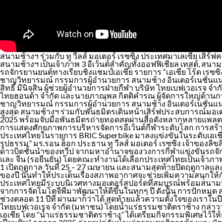
สนามช้างฯ ร่วมกับ ทู วีลส์ มอเตอร์ เรซซิ่ง ประเทศมาเลเซีย เสิร์ฟ
สนามช้างฯ เป็นเจ้าภาพ 3 อีเว้นต์สำคัญทั้งออฟฟิเชียล เทสต์, ส
รถจักรยานยนต์ทางเรียบชิงแชมป์เอเชีย รายการ “เอเชีย โร้ด เรซซิ่ง
ชาญวิทยารมณ์ กรรมการผู้อำนวยการ สนามช้าง อินเตอร์เนชั่นแนลเซอ
สิทธิ์ มีนิจสิน ผู้ช่วยผู้อำนวยการฝ่ายกีฬา บริษัท ไทยเบฟเวอเรจ
ไทยฮอนด้า จำกัด และนายภาณุพล กิตติคำรณ ผู้จัดการใหญ่ด้านการ
ชาญวิทยารมณ์ กรรมการผู้อำนวยการ สนามช้าง อินเตอร์เนชั่นแนลเ
สูงสุด สนามช้างฯ ร่วมกับพันธมิตรเดินหน้าเสิร์ฟประสบการณ์มอเตอ
2025 พร้อมจับมือพันธมิตรถ่ายทอดสดผ่านสื่อดังหลากหลายแพลตฟอ
การแสดงศักยภาพการบริหารจัดการอีเว้นต์กีฬาระดับโลก การสร้างชื
ประเทศไทยในรายการ BRIC Superbike มาลงแข่งขันในระดับเอเชีย 
รูปธรรม” มร.รอน ฮ็อก ประธาน ทู วีลส์ มอเตอร์ เรซซิ่ง เจ้าของลิขส
ดาวบิดชั้นนำของทวีป จากมหาอำนาจของวงการกีฬาแข่งขันรถจักรยานยน
และ จีน (รอยืนยัน) โดยคณะทำงานได้เลือกประเทศไทยเป็นเจ้าภาพ 3
1 เปิดฤดูกาล วันที่ 25 – 27 เมษายน และสนามสุดท้ายปิดฤดูกาลแล
ของปี นั่นทำให้ประเด็นเรื่องสภาพอากาศจะช่วยเพิ่มความสนุกให
ประเทศไทยมีระบบนิเวศทางมอเตอร์สปอร์ตที่สมบูรณ์พร้อมสนามห
จากการจัดโมโตจีพีมาพัฒนาให้ดีขึ้นในทุกๆ ปี ดังนั้น การปักหมุ
ช่วงตลอด 11 ปีที่ ผ่านมาก็ว่าได้ สุดท้ายแล้วความตั้งใจของเราใน
ไทยเบฟเวอเรจ จำกัด (มหาชน) โดยน้ำแร่ธรรมชาติตราช้าง กล่าวว
เอเชีย โดย “น้ำแร่ธรรมชาติตราช้าง” ได้เตรียมกิจกรรมพิเศษไว้ให้