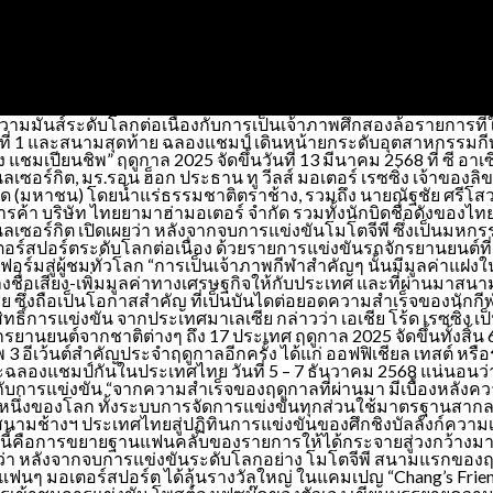
ความมันส์ระดับโลกต่อเนื่องกับการเป็นเจ้าภาพศึกสองล้อรายการที่ใหญ่
นามที่ 1 และสนามสุดท้าย ฉลองแชมป์ เดินหน้ายกระดับอุตสาหกรรมก
 แชมเปียนชิพ” ฤดูกาล 2025 จัดขึ้นวันที่ 13 มีนาคม 2568 ที่ ซี อ
ร์กิต, มร.รอน ฮ็อก ประธาน ทู วีลส์ มอเตอร์ เรซซิ่ง เจ้าของลิข
 จำกัด (มหาชน) โดยน้ำแร่ธรรมชาติตราช้าง, รวมถึง นายณัฐชัย ศรีโ
ค้า บริษัท ไทยยามาฮ่ามอเตอร์ จำกัด รวมทั้งนักบิดชื่อดังของไ
ซอร์กิต เปิดเผยว่า หลังจากจบการแข่งขันโมโตจีพี ซึ่งเป็นมหกรร
ร์สปอร์ตระดับโลกต่อเนื่อง ด้วยรายการแข่งขันรถจักรยานยนต์ที่ดีท
ร์มสู่ผู้ชมทั่วโลก “การเป็นเจ้าภาพกีฬาสำคัญๆ นั้นมีมูลค่าแฝ
่อเสียง-เพิ่มมูลค่าทางเศรษฐกิจให้กับประเทศ และที่ผ่านมาสนามเ
ซึ่งถือเป็นโอกาสสำคัญ ที่เป็นบันไดต่อยอดความสำเร็จของนักกีฬ
ิทธิ์การแข่งขัน จากประเทศมาเลเซีย กล่าวว่า เอเชีย โร้ด เรซซิ่ง เ
ต์จากชาติต่างๆ ถึง 17 ประเทศ ฤดูกาล 2025 จัดขึ้นทั้งสิ้น 6 สนา
 อีเว้นต์สำคัญประจำฤดูกาลอีกครั้ง ได้แก่ ออฟฟิเชียล เทสต์ หรื
ะฉลองแชมป์กันในประเทศไทย วันที่ 5 – 7 ธันวาคม 2568 แน่นอนว่า
้กับการแข่งขัน “จากความสำเร็จของฤดูกาลที่ผ่านมา มีเบื้องหลั
นึ่งของโลก ทั้งระบบการจัดการแข่งขันทุกส่วนใช้มาตรฐานสากล 
ด สนามช้างฯ ประเทศไทยสู่ปฏิทินการแข่งขันของศึกชิงบัลลังก์ควา
ปีนี้คือการขยายฐานแฟนคลับของรายการให้ได้กระจายสู่วงกว้างมากที่
่า หลังจากจบการแข่งขันระดับโลกอย่าง โมโตจีพี สนามแรกของฤดูก
แฟนๆ มอเตอร์สปอร์ต ได้ลุ้นรางวัลใหญ่ ในแคมเปญ “Chang’s Friend P