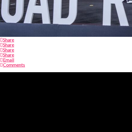
Share
Share
Share
Share
Email
Comments