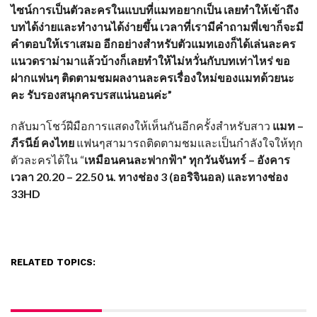
ไซน์การเป็นตัวละครในแบบที่แมทอยากเป็น เลยทำให้เข้าถึง
บทได้ง่ายและทำงานได้ง่ายขึ้น เวลาที่เรามีคำถามพี่เขาก็จะมี
คำตอบให้เราเสมอ อีกอย่างสำหรับตัวแมทเองก็ได้เล่นละคร
แนวดราม่ามาแล้วบ้างก็เลยทำให้ไม่หวั่นกับบทเท่าไหร่ ขอ
ฝากแฟนๆ ติดตามชมผลงานละครเรื่องใหม่ของแมทด้วยนะ
คะ รับรองสนุกครบรสแน่นอนค่ะ
”
กลับมาโชว์ฝีมือการแสดงให้เห็นกันอีกครั้งสำหรับสาว
แมท
–
ภีรนีย์ คงไทย
แฟนๆสามารถติดตามชมและเป็นกำลังใจให้ทุก
ตัวละครได้ใน
“
เหมือนคนละฟากฟ้า
”
ทุกวันจันทร์
–
อังคาร
เวลา 20.20 – 22.50 น. ทางช่อง 3 (ออริจินอล) และทางช่อง
33
HD
RELATED TOPICS: