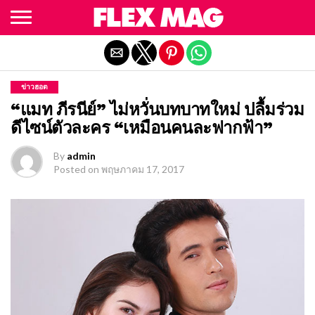
Exit mobile version
ข่าวฮอต
“แมท ภีรนีย์” ไม่หวั่นบทบาทใหม่ ปลื้มร่วม
ดีไซน์ตัวละคร “เหมือนคนละฟากฟ้า”
By
admin
Posted on
พฤษภาคม 17, 2017