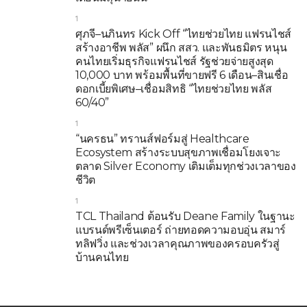
1
ศุภจี–นภินทร Kick Off “ไทยช่วยไทย แฟรนไชส์
สร้างอาชีพ พลัส” ผนึก สสว. และพันธมิตร หนุน
คนไทยเริ่มธุรกิจแฟรนไชส์ รัฐช่วยจ่ายสูงสุด
10,000 บาท พร้อมพื้นที่ขายฟรี 6 เดือน–สินเชื่อ
ดอกเบี้ยพิเศษ–เชื่อมสิทธิ “ไทยช่วยไทย พลัส
60/40”
1
“นครธน” ทรานส์ฟอร์มสู่ Healthcare
Ecosystem สร้างระบบสุขภาพเชื่อมโยงเจาะ
ตลาด Silver Economy เติมเต็มทุกช่วงเวลาของ
ชีวิต
1
TCL Thailand ต้อนรับ Deane Family ในฐานะ
แบรนด์พรีเซ็นเตอร์ ถ่ายทอดความอบอุ่น สมาร์
ทลิฟวิ่ง และช่วงเวลาคุณภาพของครอบครัวสู่
บ้านคนไทย