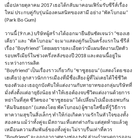
เมื่อปลายตุลาคม 2017 เธอได้กลับมาคอนเฟิร์มรับซีรีส์เรื่อง
ใหม่ ประกบคู่กับรุ่นน้องคนสนิทของสามี อย่าง “พัคโบกอม”
(Park Bo Gum)
วานนี้ (9 ก.ค.) บริษัทผู้สร้างได้ออกมายืนยันชัดเจนว่า “ซองเฮ
เคียว” และ “พัคโบกอม” จะมาแสดงคู่กันเป็นครั้งแรกใน ซีรีส์
เรื่อง “Boyfriend” โดยเผยรายละเอียดว่ามีแผนจัดงานเปิดตัว
รอบพรีเมียร์ในช่วงครึ่งหลังของปี 2018 และตอนนี้อยู่ใน
ระหว่างการผลิต
“Boyfriend” เป็นเรื่องราวเกี่ยวกับ “ชาซูฮยอน” (แสดงโดย ซอง
เฮเคียว) ลูกสาวนักการเมืองที่มีชื่อเสียง ผู้ที่ไม่เคยได้ใช้ชีวิต
ของตัวเอง เธอถูกบังคับให้แต่งงานกับทายาทของกลุ่มบริษัทที่
มั่งคั่งตั้งแต่อายุยังน้อย ทำให้เธอต้องจบชีวิตแต่งงานด้วยการ
หย่าในที่สุด ชีวิตของ “ชาซูฮยอน” ได้เปลี่ยนไปเมื่อเธอพบกัน
“คิมจินฮยอก” (แสดงโดย พัคโบกอม) ผู้ชายใสซื่อที่รู้วิธีการ
หาความสุขในสิ่งเล็กๆ ทำให้ก่อเกิดความรักในหัวใจของทั้ง
สองคน แม้ว่าทั้งคู่จะมีสถานะที่แตกต่างกัน แต่สุดท้ายแล้วดู
เหมือนความสัมพันธ์ของทั้งคู่จะไม่ราบรื่นเท่าที่ควร
“Boyfriend” จะออกอากาศทางช่อง tvN ส่วนกำหนดการออน