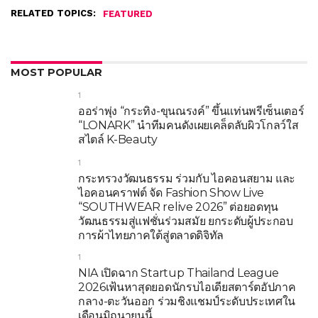
RELATED TOPICS:
FEATURED
MOST POPULAR
1
ออร่าพุ่ง “กระทิง-ขุนณรงค์” ขึ้นแท่นพรีเซ็นเตอร์
“LONARK” นำทีมคนดังเผยเคล็ดลับผิวโกลว์ใส
สไตล์ K-Beauty
1
กระทรวงวัฒนธรรม ร่วมกับ ไอคอนสยาม และ
ไอคอนคราฟต์ จัด Fashion Show Live
“SOUTHWEAR relive 2026” ต่อยอดทุน
วัฒนธรรมสู่แฟชั่นร่วมสมัย ยกระดับผู้ประกอบ
การผ้าไทยภาคใต้สู่ตลาดดิจิทัล
1
NIA เปิดฉาก Startup Thailand League
2026เฟ้นหาสุดยอดนักรบไอเดียสตาร์ตอัปภาค
กลาง-ตะวันออก ร่วมชิงแชมป์ระดับประเทศใน
เดือนมิถุนายนนี้