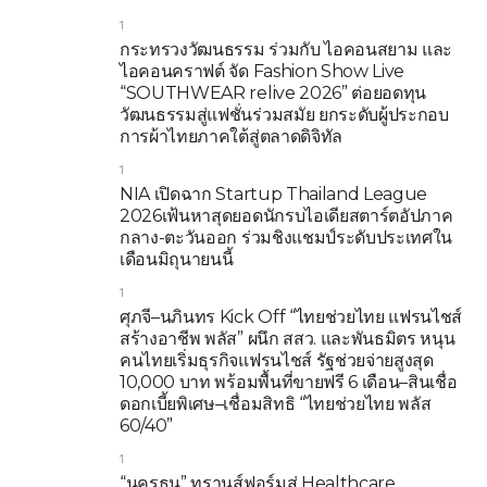
1
กระทรวงวัฒนธรรม ร่วมกับ ไอคอนสยาม และ
ไอคอนคราฟต์ จัด Fashion Show Live
“SOUTHWEAR relive 2026” ต่อยอดทุน
วัฒนธรรมสู่แฟชั่นร่วมสมัย ยกระดับผู้ประกอบ
การผ้าไทยภาคใต้สู่ตลาดดิจิทัล
1
NIA เปิดฉาก Startup Thailand League
2026เฟ้นหาสุดยอดนักรบไอเดียสตาร์ตอัปภาค
กลาง-ตะวันออก ร่วมชิงแชมป์ระดับประเทศใน
เดือนมิถุนายนนี้
1
ศุภจี–นภินทร Kick Off “ไทยช่วยไทย แฟรนไชส์
สร้างอาชีพ พลัส” ผนึก สสว. และพันธมิตร หนุน
คนไทยเริ่มธุรกิจแฟรนไชส์ รัฐช่วยจ่ายสูงสุด
10,000 บาท พร้อมพื้นที่ขายฟรี 6 เดือน–สินเชื่อ
ดอกเบี้ยพิเศษ–เชื่อมสิทธิ “ไทยช่วยไทย พลัส
60/40”
1
“นครธน” ทรานส์ฟอร์มสู่ Healthcare