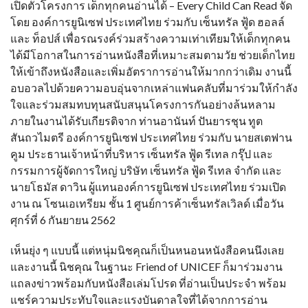
เปิดตัวโครงการ เด็กทุกคนอ่านได้ – Every Child Can Read จัด
โดย องค์การยูนิเซฟ ประเทศไทย ร่วมกับ เซ็นทรัล ฟู้ด ฮอลล์
และ ท็อปส์ เพื่อรณรงค์ร่วมสร้างความเท่าเทียมให้เด็กทุกคน
ได้มีโอกาสในการอ่านหนังสือที่เหมาะสมตามวัย ช่วยเด็กไทย
ให้เข้าถึงหนังสือและเพิ่มอัตราการอ่านให้มากกว่าเดิม งานนี้
อบอวลไปด้วยความอบอุ่นจากเหล่าแฟนคลับที่มาร่วมให้กำลัง
ใจและร่วมสมทบทุนสนับสนุนโครงการกันอย่างล้นหลาม
ภายในงานได้รับเกียรติจาก ท่านอานันท์ ปันยารชุน ทูต
สันถวไมตรี องค์การยูนิเซฟ ประเทศไทย ร่วมกับ นายสเตฟาน
คูม ประธานเจ้าหน้าที่บริหาร เซ็นทรัล ฟู้ด รีเทล กรุ๊ป และ
กรรมการผู้จัดการใหญ่ บริษัท เซ็นทรัล ฟู้ด รีเทล จำกัด และ
นายโธมัส ดาวิน ผู้แทนองค์การยูนิเซฟ ประเทศไทย ร่วมเปิด
งาน ณ โซนเอเทรียม ชั้น 1 ศูนย์การค้าเซ็นทรัลเวิลด์ เมื่อวัน
ศุกร์ที่ 6 กันยายน 2562
เห็นยุ่ง ๆ แบบนี้ แต่หนุ่มนิชคุณก็เป็นหนอนหนังสือคนนึงเลย
และงานนี้ นิชคุณ ในฐานะ Friend of UNICEF ก็มาร่วมงาน
แถลงข่าวพร้อมกับหนังสือเล่มโปรด ที่อ่านเป็นประจำ พร้อม
แชร์ความประทับใจและแรงบันดาลใจที่ได้จากการอ่าน