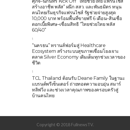
ศุภจี–นภินทร Kick Off “ไทยช่วยไทย แฟรนไชส์
สร้างอาชีพ พลัส” ผนึก สสว. และพันธมิตร หนุน
คนไทยเริ่มธุรกิจแฟรนไชส์ รัฐช่วยจ่ายสูงสุด
10,000 บาท พร้อมพื้นที่ขายฟรี 6 เดือน–สินเชื่อ
ดอกเบี้ยพิเศษ–เชื่อมสิทธิ “ไทยช่วยไทย พลัส
60/40”
1
“นครธน” ทรานส์ฟอร์มสู่ Healthcare
Ecosystem สร้างระบบสุขภาพเชื่อมโยงเจาะ
ตลาด Silver Economy เติมเต็มทุกช่วงเวลาของ
ชีวิต
1
TCL Thailand ต้อนรับ Deane Family ในฐานะ
แบรนด์พรีเซ็นเตอร์ ถ่ายทอดความอบอุ่น สมาร์
ทลิฟวิ่ง และช่วงเวลาคุณภาพของครอบครัวสู่
บ้านคนไทย
Copyright © 2018 FullnewsTV.