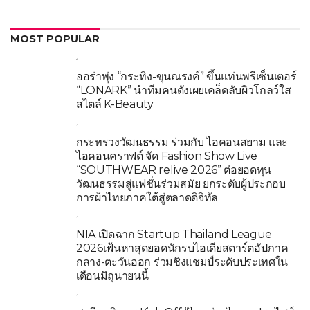
MOST POPULAR
1
ออร่าพุ่ง “กระทิง-ขุนณรงค์” ขึ้นแท่นพรีเซ็นเตอร์
“LONARK” นำทีมคนดังเผยเคล็ดลับผิวโกลว์ใส
สไตล์ K-Beauty
1
กระทรวงวัฒนธรรม ร่วมกับ ไอคอนสยาม และ
ไอคอนคราฟต์ จัด Fashion Show Live
“SOUTHWEAR relive 2026” ต่อยอดทุน
วัฒนธรรมสู่แฟชั่นร่วมสมัย ยกระดับผู้ประกอบ
การผ้าไทยภาคใต้สู่ตลาดดิจิทัล
1
NIA เปิดฉาก Startup Thailand League
2026เฟ้นหาสุดยอดนักรบไอเดียสตาร์ตอัปภาค
กลาง-ตะวันออก ร่วมชิงแชมป์ระดับประเทศใน
เดือนมิถุนายนนี้
1