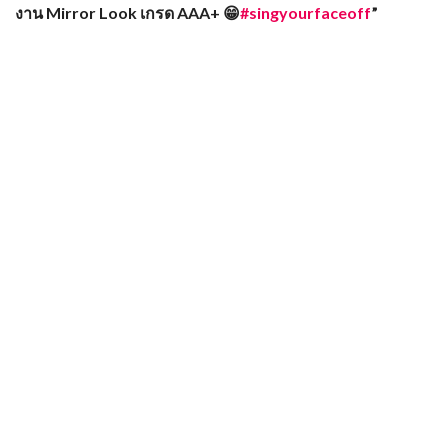
งาน Mirror Look เกรด AAA+ 😁
#singyourfaceoff
”