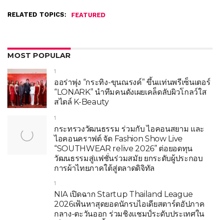
RELATED TOPICS:
FEATURED
MOST POPULAR
1
ออร่าพุ่ง “กระทิง-ขุนณรงค์” ขึ้นแท่นพรีเซ็นเตอร์
“LONARK” นำทีมคนดังเผยเคล็ดลับผิวโกลว์ใส
สไตล์ K-Beauty
1
กระทรวงวัฒนธรรม ร่วมกับ ไอคอนสยาม และ
ไอคอนคราฟต์ จัด Fashion Show Live
“SOUTHWEAR relive 2026” ต่อยอดทุน
วัฒนธรรมสู่แฟชั่นร่วมสมัย ยกระดับผู้ประกอบ
การผ้าไทยภาคใต้สู่ตลาดดิจิทัล
1
NIA เปิดฉาก Startup Thailand League
2026เฟ้นหาสุดยอดนักรบไอเดียสตาร์ตอัปภาค
กลาง-ตะวันออก ร่วมชิงแชมป์ระดับประเทศใน