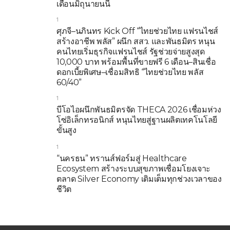
เดือนมิถุนายนนี้
1
ศุภจี–นภินทร Kick Off “ไทยช่วยไทย แฟรนไชส์
สร้างอาชีพ พลัส” ผนึก สสว. และพันธมิตร หนุน
คนไทยเริ่มธุรกิจแฟรนไชส์ รัฐช่วยจ่ายสูงสุด
10,000 บาท พร้อมพื้นที่ขายฟรี 6 เดือน–สินเชื่อ
ดอกเบี้ยพิเศษ–เชื่อมสิทธิ “ไทยช่วยไทย พลัส
60/40”
1
บีโอไอผนึกพันธมิตรจัด THECA 2026 เชื่อมห่วง
โซ่อิเล็กทรอนิกส์ หนุนไทยสู่ฐานผลิตเทคโนโลยี
ขั้นสูง
1
“นครธน” ทรานส์ฟอร์มสู่ Healthcare
Ecosystem สร้างระบบสุขภาพเชื่อมโยงเจาะ
ตลาด Silver Economy เติมเต็มทุกช่วงเวลาของ
ชีวิต