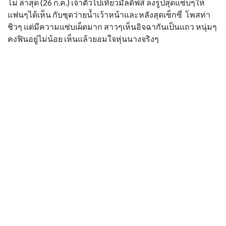
โม่ ล่าสุด (26 ก.ค.) เจ้าตัวไปเที่ยวมัลดีฟส์ ลงรูปสุดแซ่บๆให้
แฟนๆได้เห็น กับชุดว่ายน้ำเว้าหน้าและหลังสุดเซ็กซี่ โพสท่า
ชิวๆ แต่มีความแซ่บเผ็ดมาก สาวๆเห็นอิจฉากันเป็นแถว หนุ่มๆ
คงฟินอยู่ไม่น้อย เห็นแล้วยอมใจหุ่นนางจริงๆ