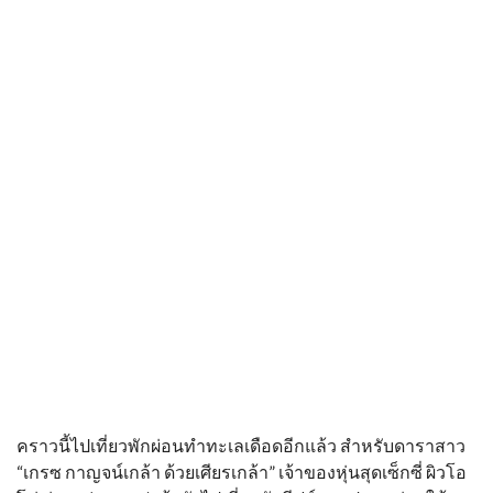
คราวนี้ไปเที่ยวพักผ่อนทำทะเลเดือดอีกแล้ว สำหรับดาราสาว
“เกรซ กาญจน์เกล้า ด้วยเศียรเกล้า” เจ้าของหุ่นสุดเซ็กซี่ ผิวโอ