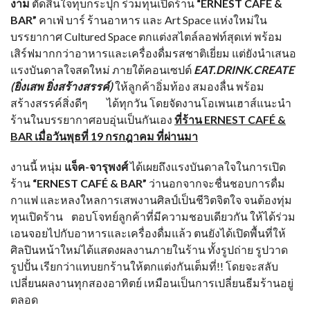
งาม
ตัดสินใจทุบกระปุก ร่วมทุนเปิดร้าน
“ERNEST CAFÉ &
BAR”
คาเฟ่ บาร์ ร้านอาหาร และ Art Space แห่งใหม่ใน
บรรยากาศ Cultured Space ตกแต่งสไตล์ลอฟท์สุดเท่ พร้อม
เสิร์ฟมากกว่าอาหารและเครื่องดื่มรสชาติเยี่ยม แต่ยังนำเสนอ
แรงบันดาลใจสดใหม่ ภายใต้คอนเซปต์
EAT.DRINK.CREATE
(ยิ่งเสพ ยิ่งสร้างสรรค์)
ให้ลูกค้าอิ่มท้อง สมองลื่น พร้อม
สร้างสรรค์สิ่งดีๆ ได้ทุกวัน โดยจัดงานโอเพนเฮาส์แนะนำ
ร้านในบรรยากาศอบอุ่นเป็นกันเอง
ที่ร้าน
ERNEST CAFÉ &
BAR เมื่อวันพุธที่ 19 กรกฎาคม ที่ผ่านมา
งานนี้ หนุ่ม
แจ็ค-จารุพงศ์
ได้เผยถึงแรงบันดาลใจในการเปิด
ร้าน
“ERNEST CAFÉ & BAR”
ว่านอกจากจะชื่นชอบการดื่ม
กาแฟ และหลงใหลการเสพงานศิลป์เป็นชีวิตจิตใจ จนต้องทุ่ม
ทุนเปิดร้าน ตอบโจทย์ลูกค้าที่มีความชอบเดียวกัน ให้ได้ร่วม
เอนจอยไปกับอาหารและเครื่องดื่มแล้ว ตนยังได้เปิดพื้นที่ให้
ศิลปินหน้าใหม่ได้แสดงผลงานภายในร้าน ทั้งรูปถ่าย รูปวาด
รูปปั้น เรียกว่าแทบยกร้านให้ตกแต่งกันเต็มที่!! โดยจะสลับ
เปลี่ยนผลงานทุกสองอาทิตย์ เหมือนเป็นการเปลี่ยนธีมร้านอยู่
ตลอด