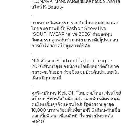
“LONARK” นำทีมคนดังเผยเคล็ดลับผิวโกลว์ใส
สไตล์ K-Beauty
1
กระทรวงวัฒนธรรม ร่วมกับ ไอคอนสยาม และ
ไอคอนคราฟต์ จัด Fashion Show Live
“SOUTHWEAR relive 2026” ต่อยอดทุน
วัฒนธรรมสู่แฟชั่นร่วมสมัย ยกระดับผู้ประกอบ
การผ้าไทยภาคใต้สู่ตลาดดิจิทัล
1
NIA เปิดฉาก Startup Thailand League
2026เฟ้นหาสุดยอดนักรบไอเดียสตาร์ตอัปภาค
กลาง-ตะวันออก ร่วมชิงแชมป์ระดับประเทศใน
เดือนมิถุนายนนี้
1
ศุภจี–นภินทร Kick Off “ไทยช่วยไทย แฟรนไชส์
สร้างอาชีพ พลัส” ผนึก สสว. และพันธมิตร หนุน
คนไทยเริ่มธุรกิจแฟรนไชส์ รัฐช่วยจ่ายสูงสุด
10,000 บาท พร้อมพื้นที่ขายฟรี 6 เดือน–สินเชื่อ
ดอกเบี้ยพิเศษ–เชื่อมสิทธิ “ไทยช่วยไทย พลัส
60/40”