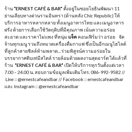
ร้าน
“ERNEST CAFÉ & BAR”
ตั้งอยู่ในซอยโยธินพัฒนา 11
ย่านเลียบทางด่วนรามอินทรา (ด้านหลัง Chic Republic) ให้
บริการอาหารหลากหลาย ทั้งเมนูอาหารไทย และเมนูอาหาร
ฝรั่ง ด้วยการเลือกใช้วัตถุดิบที่มีคุณภาพ เน้นความอร่อย
สะอาด และราคาไม่แพง ที่หนุ่ม
แจ็ค
คอนเฟิร์มว่า อร่อย จัด
จ้านทุกเมนู รวมถึงหมวดเครื่องดื่มกาแฟ ซึ่งเป็นอีกเมนูไฮไลต์
ที่ลูกค้าสายชิลล์ห้ามพลาด…ร่วมพิสูจน์ความอร่อยใน
บรรยากาศดิบเท่มีสไตล์ รายล้อมด้วยผลงานสุดอาร์ต ได้แล้วที่
ร้าน
“ERNEST CAFÉ & BAR”
เปิดให้บริการทุกวันตั้งแต่เวลา
7.00 – 24.00 น. สอบถามข้อมูลเพิ่มเติมโทร. 086-992-9582 //
Line :: @ernestcafeandbar // Facebook :: ernestcafeandbar
และ Instagram :: @ernestcafeandbar