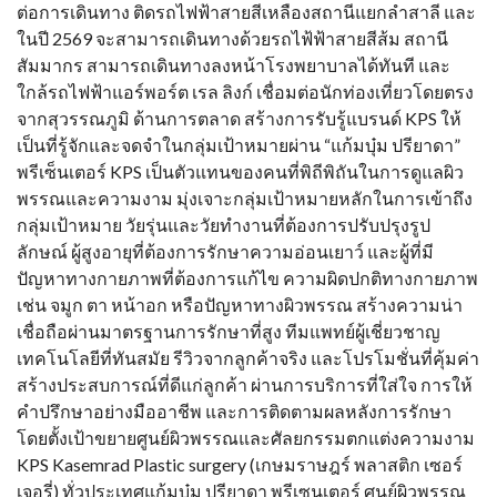
ต่อการเดินทาง ติดรถไฟฟ้าสายสีเหลืองสถานีแยกลำสาลี และ
ในปี 2569 จะสามารถเดินทางด้วยรถไฟ้ฟ้าสายสีส้ม สถานี
สัมมากร สามารถเดินทางลงหน้าโรงพยาบาลได้ทันที และ
ใกล้รถไฟฟ้าแอร์พอร์ต เรล ลิงก์ เชื่อมต่อนักท่องเที่ยวโดยตรง
จากสุวรรณภูมิ ด้านการตลาด สร้างการรับรู้แบรนด์ KPS ให้
เป็นที่รู้จักและจดจำในกลุ่มเป้าหมายผ่าน “แก้มบุ๋ม ปรียาดา”
พรีเซ็นเตอร์ KPS เป็นตัวแทนของคนที่พิถีพิถันในการดูแลผิว
พรรณและความงาม มุ่งเจาะกลุ่มเป้าหมายหลักในการเข้าถึง
กลุ่มเป้าหมาย วัยรุ่นและวัยทำงานที่ต้องการปรับปรุงรูป
ลักษณ์ ผู้สูงอายุที่ต้องการรักษาความอ่อนเยาว์ และผู้ที่มี
ปัญหาทางกายภาพที่ต้องการแก้ไข ความผิดปกติทางกายภาพ
เช่น จมูก ตา หน้าอก หรือปัญหาทางผิวพรรณ สร้างความน่า
เชื่อถือผ่านมาตรฐานการรักษาที่สูง ทีมแพทย์ผู้เชี่ยวชาญ
เทคโนโลยีที่ทันสมัย รีวิวจากลูกค้าจริง และโปรโมชั่นที่คุ้มค่า
สร้างประสบการณ์ที่ดีแก่ลูกค้า ผ่านการบริการที่ใส่ใจ การให้
คำปรึกษาอย่างมืออาชีพ และการติดตามผลหลังการรักษา
โดยตั้งเป้าขยายศูนย์ผิวพรรณและศัลยกรรมตกแต่งความงาม
KPS Kasemrad Plastic surgery (เกษมราษฎร์ พลาสติก เซอร์
เจอรี่) ทั่วประเทศแก้มบุ๋ม ปรียาดา พรีเซนเตอร์ ศูนย์ผิวพรรณ