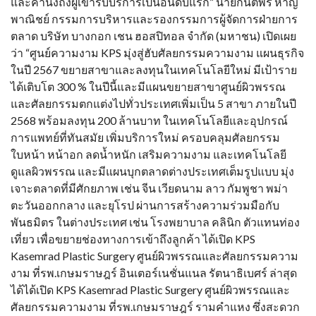
และคำนึงถึงผู้เข้ารับบริการเป็นอันดับแรก” นายกันตพร หาญ
พาณิชย์ กรรมการบริหารและรองกรรมการผู้จัดการฝ่ายการ
ตลาด บริษัท บางกอก เชน ฮอสปิทอล จำกัด (มหาชน) เปิดเผย
ว่า “ศูนย์ความงาม KPS มุ่งสู่ฮับศัลยกรรมความงาม แผนธุรกิจ
ในปี 2567 ขยายสาขาและลงทุนในเทคโนโลยีใหม่ มีเป้าราย
ได้เติบโต 300 % ในปีนี้และมีแผนขยายสาขาศูนย์ผิวพรรณ
และศัลยกรรมตกแต่งไปทั่วประเทศเพิ่มเป็น 5 สาขา ภายในปี
2568 พร้อมลงทุน 200 ล้านบาท ในเทคโนโลยีและอุปกรณ์
การแพทย์ที่ทันสมัย เพิ่มบริการใหม่ ครอบคลุมศัลยกรรม
ใบหน้า หน้าอก ลดน้ำหนัก เสริมความงาม และเทคโนโลยี
ดูแลผิวพรรณ และมีแผนบุกตลาดต่างประเทศเต็มรูปแบบ มุ่ง
เจาะตลาดที่มีศักยภาพ เช่น จีน เวียดนาม ลาว กัมพูชา พม่า
ตะวันออกกลาง และยุโรป ผ่านการสร้างความร่วมมือกับ
พันธมิตร ในต่างประเทศ เช่น โรงพยาบาล คลินิก ตัวแทนท่อง
เที่ยว เพื่อขยายช่องทางการเข้าถึงลูกค้า ได้เปิด KPS
Kasemrad Plastic Surgery ศูนย์ผิวพรรณและศัลยกรรมความ
งาม ที่รพ.เกษมราษฎร์ อินเตอร์เนชั่นแนล รัตนาธิเบศร์ ล่าสุด
ได้ได้เปิด KPS Kasemrad Plastic Surgery ศูนย์ผิวพรรณและ
ศัลยกรรมความงาม ที่รพ.เกษมราษฎร์ รามคำแหง ซึ่งสะดวก