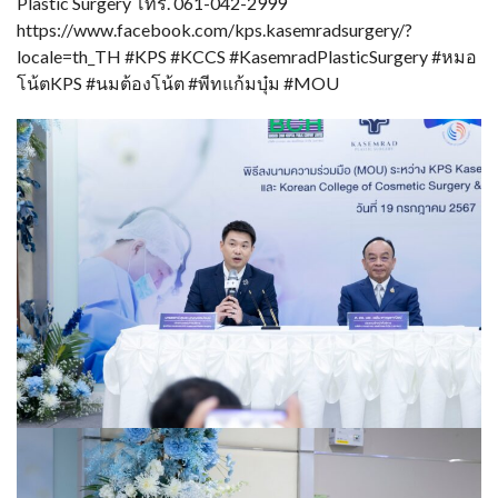
Plastic Surgery โทร. 061-042-2999
https://www.facebook.com/kps.kasemradsurgery/?
locale=th_TH #KPS #KCCS #KasemradPlasticSurgery #หมอ
โน้ตKPS #นมต้องโน้ต #พีทแก้มบุ๋ม #MOU