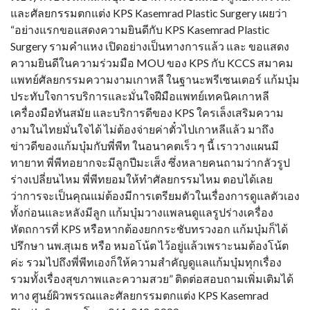
และศัลยกรรมตกแต่ง KPS Kasemrad Plastic Surgery เผยว่า
“อย่างแรกขอแสดงความยินดีกับ KPS Kasemrad Plastic
Surgery รามคำแหง เปิดอย่างเป็นทางการแล้ว และ ขอแสดง
ความยินดีในความร่วมมือ MOU ของ KPS กับ KCCS สมาคม
แพทย์ศัลยกรรมความงามเกาหลี ในฐานะพรีเซนเตอร์ แก้มบุ๋ม
ประทับใจการบริการและมั่นใจฝีมือแพทย์เทคนิคเกาหลี
เครื่องมือทันสมัย และบริการดีของ KPS ใครเล็งเสริมความ
งามในไทยมั่นใจได้ ไม่ต้องจ่ายค่าตั๋วไปเกาหลีแล้ว มาถึง
ข่าวดีของแก้มบุ๋มกับพี่พีท ในอนาคตเร็ว ๆ นี้ เราวางแผนมี
ทายาท พี่พีทอยากจะมีลูกปีมะเส็ง ซึ่งหลายคนถามว่ากลัวรูป
ร่างเปลี่ยนไหม พี่พีทยอมให้ทำศัลยกรรมไหม ตอบได้เลย
ว่าการจะเป็นคุณแม่ต้องมีการเตรียมตัวในเรื่องการดูแลตัวเอง
ทั้งก่อนและหลังมีลูก แก้มบุ๋มวางแพลนดูแลรูปร่างเครื่อง
หัตถการที่ KPS หรือหากต้องยกกระชับทรวงอก แก้มบุ๋มก็ได้
ปรึกษา นพ.สุเมธ หรือ หมอโน้ต ไว้อยู่แล้วเพราะนมต้องโน้ต
ค่ะ รวมไปถึงพี่พีทเองก็ให้ความสำคัญดูแลแก้มบุ๋มทุกเรื่อง
รวมทั้งเรื่องสุขภาพและความสวย” ติดต่อสอบถามเพิ่มเติมได้
ทาง ศูนย์ผิวพรรณและศัลยกรรมตกแต่ง KPS Kasemrad