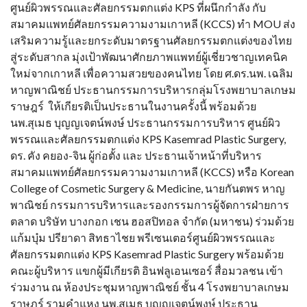
ศูนย์ผิวพรรณและศัลยกรรมตกแต่ง KPS ที่ผนึกกำลัง กับ
สมาคมแพทย์ศัลยกรรมความงามเกาหลี (KCCS) ทำ MOU ส่ง
เสริมความรู้และยกระดับมาตรฐานศัลยกรรมตกแต่งของไทย
สู่ระดับสากล มุ่งเป้าพัฒนาศักยภาพแพทย์ผู้เชี่ยวชาญเทคนิค
ใหม่จากเกาหลี เพื่อความสวยของคนไทย โดย ศ.ดร.นพ. เฉลิม
หาญพาณิชย์ ประธานกรรมการบริหารกลุ่มโรงพยาบาลเกษม
ราษฎร์ ให้เกียรติเป็นประธานในงานครั้งนี้ พร้อมด้วย
นพ.สุเมธ บุญญเจตน์พงษ์ ประธานกรรมการบริหาร ศูนย์ผิว
พรรณและศัลยกรรมตกแต่ง KPS Kasemrad Plastic Surgery,
ดร. คัง คยอง-จิน ผู้ก่อตั้ง และ ประธานเจ้าหน้าที่บริหาร
สมาคมแพทย์ศัลยกรรมความงามเกาหลี (KCCS) หรือ Korean
College of Cosmetic Surgery & Medicine, นายกันตพร หาญ
พาณิชย์ กรรมการบริหารและรองกรรมการผู้จัดการฝ่ายการ
ตลาด บริษัท บางกอก เชน ฮอสปิทอล จำกัด (มหาชน) ร่วมด้วย
แก้มบุ๋ม ปรียาดา สิทธาไชย พรีเซนเตอร์ศูนย์ผิวพรรณและ
ศัลยกรรมตกแต่ง KPS Kasemrad Plastic Surgery พร้อมด้วย
คณะผู้บริหาร แขกผู้มีเกียรติ อินฟลูเอนเซอร์ สื่อมวลชน เข้า
ร่วมงาน ณ ห้องประชุมหาญพาณิชย์ ชั้น 4 โรงพยาบาลเกษม
ราษฎร์ รามคำแหง นพ.สุเมธ บุญญเจตน์พงษ์ ประธาน