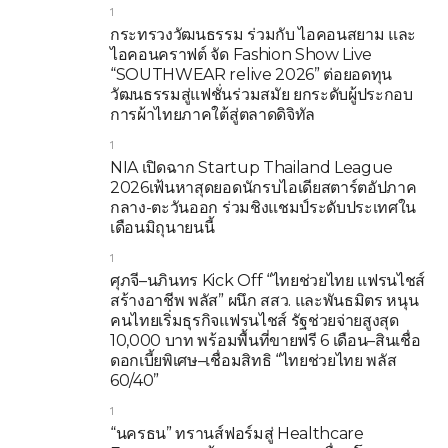
1
กระทรวงวัฒนธรรม ร่วมกับ ไอคอนสยาม และ
ไอคอนคราฟต์ จัด Fashion Show Live
“SOUTHWEAR relive 2026” ต่อยอดทุน
วัฒนธรรมสู่แฟชั่นร่วมสมัย ยกระดับผู้ประกอบ
การผ้าไทยภาคใต้สู่ตลาดดิจิทัล
1
NIA เปิดฉาก Startup Thailand League
2026เฟ้นหาสุดยอดนักรบไอเดียสตาร์ตอัปภาค
กลาง-ตะวันออก ร่วมชิงแชมป์ระดับประเทศใน
เดือนมิถุนายนนี้
1
ศุภจี–นภินทร Kick Off “ไทยช่วยไทย แฟรนไชส์
สร้างอาชีพ พลัส” ผนึก สสว. และพันธมิตร หนุน
คนไทยเริ่มธุรกิจแฟรนไชส์ รัฐช่วยจ่ายสูงสุด
10,000 บาท พร้อมพื้นที่ขายฟรี 6 เดือน–สินเชื่อ
ดอกเบี้ยพิเศษ–เชื่อมสิทธิ “ไทยช่วยไทย พลัส
60/40”
1
“นครธน” ทรานส์ฟอร์มสู่ Healthcare