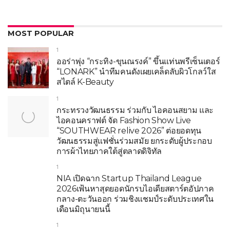
MOST POPULAR
1
ออร่าพุ่ง “กระทิง-ขุนณรงค์” ขึ้นแท่นพรีเซ็นเตอร์
“LONARK” นำทีมคนดังเผยเคล็ดลับผิวโกลว์ใส
สไตล์ K-Beauty
1
กระทรวงวัฒนธรรม ร่วมกับ ไอคอนสยาม และ
ไอคอนคราฟต์ จัด Fashion Show Live
“SOUTHWEAR relive 2026” ต่อยอดทุน
วัฒนธรรมสู่แฟชั่นร่วมสมัย ยกระดับผู้ประกอบ
การผ้าไทยภาคใต้สู่ตลาดดิจิทัล
1
NIA เปิดฉาก Startup Thailand League
2026เฟ้นหาสุดยอดนักรบไอเดียสตาร์ตอัปภาค
กลาง-ตะวันออก ร่วมชิงแชมป์ระดับประเทศใน
เดือนมิถุนายนนี้
1