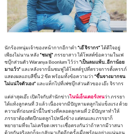
นักร้องหนุ่มเจ้าของหน้ากากอีกาดำ
“เอ๊ จิรากร”
ได้ดีใจอยู่
เพียงไม่นาน หลัง
“ชมพู่”
ภรรยาสาว ได้โพสต์ข้อความในเฟ
ซบุ๊กส่วนตัว Waranya Boonlum ไว้ว่า
“เป็นลมแพ้บ..อีกาน้อย
มาแว้ว”
และหลังจากนั้นชมพู่ได้โพสต์รูปที่ตรวจการตั้งครรภ์
แสดงผลแถบสีขึ้น 2 ขีด พร้อมทั้งข้อความว่า
“ขึ้นจางมากจน
ไม่แน่ใจตัวเอง”
และแท็กไปที่เฟซบุ๊กส่วนตัวของ เอ๊ะ จิรากร
แต่ล่าสุดเอ๊ะ เปิดใจกับสำนักข่าว
ไนน์เอ็นเตอร์เทน
ว่า ภรรยา
ได้แท้งลูกคนที่ 3 แล้ว เนื่องจากมีปัญหามดลูกไม่แข็งแรง ด้วย
ความที่ก่อนหน้านี้ในช่วงที่คลอดลูกคนที่ 2 มีปัญหาทำให้
ภรรยาต้องตัดปีกมดลูกไปหนึ่งข้าง แต่ตนและภรรยาก็
พยายามที่จะไม่เครียด เพราะเชื่อตรงกันว่าถ้าหากมีวาสนา
ด้วยกันจริงลูกก็จะกลับมาเกิดอีกครั้งเมื่อพร้อมอย่างแน่นอน