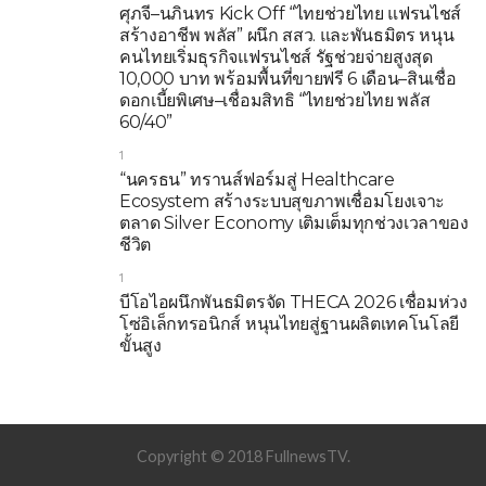
ศุภจี–นภินทร Kick Off “ไทยช่วยไทย แฟรนไชส์
สร้างอาชีพ พลัส” ผนึก สสว. และพันธมิตร หนุน
คนไทยเริ่มธุรกิจแฟรนไชส์ รัฐช่วยจ่ายสูงสุด
10,000 บาท พร้อมพื้นที่ขายฟรี 6 เดือน–สินเชื่อ
ดอกเบี้ยพิเศษ–เชื่อมสิทธิ “ไทยช่วยไทย พลัส
60/40”
1
“นครธน” ทรานส์ฟอร์มสู่ Healthcare
Ecosystem สร้างระบบสุขภาพเชื่อมโยงเจาะ
ตลาด Silver Economy เติมเต็มทุกช่วงเวลาของ
ชีวิต
1
บีโอไอผนึกพันธมิตรจัด THECA 2026 เชื่อมห่วง
โซ่อิเล็กทรอนิกส์ หนุนไทยสู่ฐานผลิตเทคโนโลยี
ขั้นสูง
Copyright © 2018 FullnewsTV.