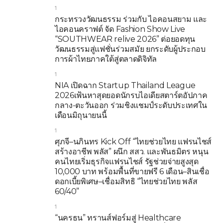
1
กระทรวงวัฒนธรรม ร่วมกับ ไอคอนสยาม และ
ไอคอนคราฟต์ จัด Fashion Show Live
“SOUTHWEAR relive 2026” ต่อยอดทุน
วัฒนธรรมสู่แฟชั่นร่วมสมัย ยกระดับผู้ประกอบ
การผ้าไทยภาคใต้สู่ตลาดดิจิทัล
1
NIA เปิดฉาก Startup Thailand League
2026เฟ้นหาสุดยอดนักรบไอเดียสตาร์ตอัปภาค
กลาง-ตะวันออก ร่วมชิงแชมป์ระดับประเทศใน
เดือนมิถุนายนนี้
1
ศุภจี–นภินทร Kick Off “ไทยช่วยไทย แฟรนไชส์
สร้างอาชีพ พลัส” ผนึก สสว. และพันธมิตร หนุน
คนไทยเริ่มธุรกิจแฟรนไชส์ รัฐช่วยจ่ายสูงสุด
10,000 บาท พร้อมพื้นที่ขายฟรี 6 เดือน–สินเชื่อ
ดอกเบี้ยพิเศษ–เชื่อมสิทธิ “ไทยช่วยไทย พลัส
60/40”
1
“นครธน” ทรานส์ฟอร์มสู่ Healthcare