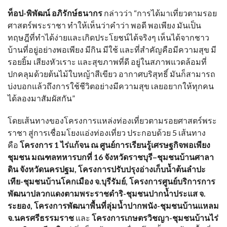
ท็อป-พิพัฒน์ อภิรักษ์ธนากร
กล่าวว่า
“
การได้มาเที่ยวตามรอย
ศาสตร์พระราชา ทำให้เห็นว่าคำว่า พอดี พอเพียง มันเป็น
ทฤษฎีที่ทำได้ง่ายและเกิดประโยชน์ได้จริงๆ เห็นได้จากชาว
บ้านที่อยู่อย่างพอเพียง มีกิน มีใช้ และที่สำคัญคือมีความสุข มี
รอยยิ้ม เสียงหัวเราะ และสุขภาพที่ดี อยู่ในสภาพแวดล้อมที่
ปกคลุมด้วยต้นไม้ใบหญ้าสีเขียว อากาศบริสุทธิ์ มันก็สามารถ
บ่งบอกแล้วถึงการใช้ชีวิตอย่างมีความสุข เลยอยากให้ทุกคน
ได้ลองมาสัมผัสกัน
”
โดยเส้นทางของโครงการแหล่งท่องเที่ยวตามรอยศาสตร์พระ
ราชา สู่การเชื่อมโยงแอ่งท่องเที่ยว ประกอบด้วย 5 เส้นทาง
คือ
โครงการ 1 ไร่แก้จน ณ ศูนย์การเรียนรู้เศรษฐกิจพอเพียง
ชุมชน มณฑลทหารบกที่ 16 จังหวัดราชบุรี–ชุมชนบ้านศาลา
ดิน จังหวัดนครปฐม, โครงการปรับปรุงอ่างเก็บน้ำต้นลำปะ
เทีย-ชุมชนบ้านโคกเมือง จ.บุรีรัมย์, โครงการศูนย์บริการการ
พัฒนาปลวกแดงตามพระราชดำริ-ชุมชนปากน้ำประแส จ.
ระยอง, โครงการพัฒนาพื้นที่ลุ่มน้ำปากพนัง-ชุมชนบ้านแหลม
จ.นครศรีธรรมราช
และ
โครงการเกษตรวิชญา-ชุมชนบ้านไร่