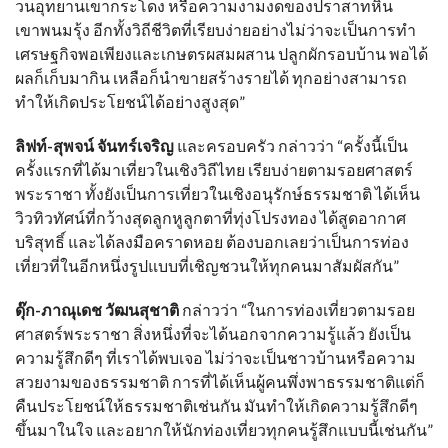
วนอุทยานเขากระโดง หรือความงามงดของปราสาทหิน
เขาพนมรุ้ง อีกทั้งวิถีชีวิตที่เรียบง่ายอย่างไม่ว่าจะเป็นการทำ
เศรษฐกิจพอเพียงและเกษตรผสมผสาน ปลูกผักรอบบ้าน พอได้
ผลก็เก็บมากิน เหลือก็นำขายสร้างรายได้ ทุกอย่างสามารถ
ทำให้เกิดประโยชน์ได้อย่างสูงสุด
”
ลิฟท์-สุพจน์ จันทร์เจริญ
และครอบครัว กล่าวว่า
“
ครั้งนี้เป็น
ครั้งแรกที่ได้มาเที่ยวในเชิงวิถีไทย เรียบง่ายตามรอยศาสตร์
พระราชา ทั้งยังเป็นการเที่ยวในเชิงอนุรักษ์ธรรมชาติ ได้เห็น
วิวทิวทัศน์ที่กว้างสุดลูกหูลูกตาที่ทุ่งโปรงทอง ได้สูดอากาศ
บริสุทธิ์ และได้ลงมือคราดหอย ต้องบอกเลยว่าเป็นการท่อง
เที่ยวที่ในอีกหนึ่งรูปแบบที่เชิญชวนให้ทุกคนมาสัมผัสกัน
”
ดุ๊ก-ภาณุเดช วัฒนสุชาติ
กล่าวว่า
“
ในการท่องเที่ยวตามรอย
ศาสตร์พระราชา สิ่งหนึ่งที่จะได้นอกจากความรู้แล้ว ยังเป็น
ความรู้สึกดีๆ ที่เราได้พบเจอ ไม่ว่าจะเป็นชาวบ้านหรือความ
สวยงามของธรรมชาติ การที่ได้เห็นผู้คนพึ่งพาธรรมชาติแต่ก็
คืนประโยชน์ให้ธรรมชาติเช่นกัน มันทำให้เกิดความรู้สึกดีๆ
ขึ้นมาในใจ และอยากให้นักท่องเที่ยวทุกคนรู้สึกแบบนี้เช่นกัน
”