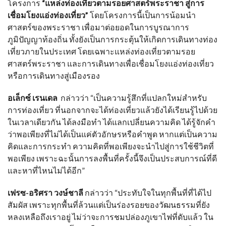
โครงการ
“
แหล่งท่องเที่ยวตามรอยศาสตร์พระราชา สู่การ
เชื่อมโยงแอ่งท่องเที่ยว
”
โดยโครงการนี้เป็นการน้อมนำ
ศาสตร์ของพระราชา เพื่อมาต่อยอดในการบูรณาการ
ภูมิปัญญาท้องถิ่น ทั้งยังเป็นการกระตุ้นให้เกิดการเดินทางท่อง
เที่ยวภายในประเทศ โดยเฉพาะแหล่งท่องเที่ยวตามรอย
ศาสตร์พระราชา และการเดินทางเพื่อเชื่อมโยงแอ่งท่องเที่ยว
หรือการเดินทางสู่เมืองรอง
อเล็กซ์ เรนเดล
กล่าวว่า
“
เป็นความรู้สึกที่แปลกใหม่สำหรับ
การท่องเที่ยว ที่นอกจากจะได้ท่องเที่ยวแล้วยังได้เรียนรู้ไปด้วย
ในเวลาเดียวกัน ได้ลงมือทำ ได้แลกเปลี่ยนความคิด ได้รู้จักคำ
ว่าพอเพียงที่ไม่ได้เป็นแค่ตัวอักษรหรือคำพูด หากแต่เป็นความ
คิดและการกระทำ ความคิดที่พอเพียงจะนำไปสู่การใช้ชีวิตที่
พอเพียง เพราะฉะนั้นการลงพื้นที่ครั้งนี้จึงเป็นประสบการณ์ที่ดี
และหาที่ไหนไม่ได้อีก
”
เฟรซ-อริศรา วงษ์ชาลี
กล่าวว่า
“
ประทับใจในทุกพื้นที่ที่ได้ไป
สัมผัส เพราะทุกพื้นที่ล้วนแต่เป็นร่องรอยของวัฒนธรรมที่ยัง
หลงเหลือถึงเราอยู่ ไม่ว่าจะการชมปล่องภูเขาไฟที่ดับแล้ว ใน