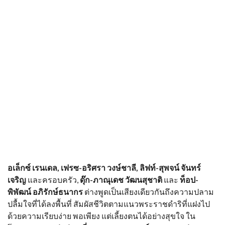
อเล็กซ์ เรนเดล, เฟรซ-อริศรา วงษ์ชาลี, ลิฟท์-สุพจน์ จันทร์
เจริญ
และครอบครัว,
ดุ๊ก-ภาณุเดช วัฒนสุชาติ
และ
ท็อป-
พิพัฒน์ อภิรักษ์ธนากร
ต่างพูดเป็นเสียงเดียวกันถึงความปลาม
ปลื้มใจที่ได้ลงพื้นที่ สัมผัสชีวิตตามแนวพระราชดำริที่แฝงไป
ด้วยความเรียบง่าย พอเพียง แต่เลี้ยงตนได้อย่างสุขใจ ใน