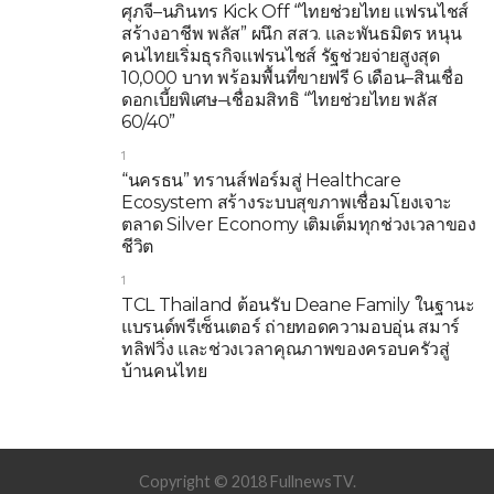
ศุภจี–นภินทร Kick Off “ไทยช่วยไทย แฟรนไชส์
สร้างอาชีพ พลัส” ผนึก สสว. และพันธมิตร หนุน
คนไทยเริ่มธุรกิจแฟรนไชส์ รัฐช่วยจ่ายสูงสุด
10,000 บาท พร้อมพื้นที่ขายฟรี 6 เดือน–สินเชื่อ
ดอกเบี้ยพิเศษ–เชื่อมสิทธิ “ไทยช่วยไทย พลัส
60/40”
1
“นครธน” ทรานส์ฟอร์มสู่ Healthcare
Ecosystem สร้างระบบสุขภาพเชื่อมโยงเจาะ
ตลาด Silver Economy เติมเต็มทุกช่วงเวลาของ
ชีวิต
1
TCL Thailand ต้อนรับ Deane Family ในฐานะ
แบรนด์พรีเซ็นเตอร์ ถ่ายทอดความอบอุ่น สมาร์
ทลิฟวิ่ง และช่วงเวลาคุณภาพของครอบครัวสู่
บ้านคนไทย
Copyright © 2018 FullnewsTV.