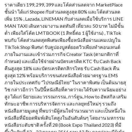
ราคาเดียว 199, 299, 399 และโค้ดส่วนลดจาก MarketPlace
ชั้นนำ ได้แก่ Shopee กับส่วนลดสูงสุด 80% และโค้ดส่วนลด
เพิ่ม 15% , Lazada, LINEMAN กับส่วนลดเมื่อใช้บริการ LINE
MAN TAXI เดินทางมางาน ลดทันที เที่ยวละ 50 บาท ไม่มีขั้น
ต่ำ เพียงใส่โค้ด LMTBOOK (1 สิทธิ์ต่อ 1 ผู้ใช้งาน) , TikTok
พบกับ โค้ดส่วนลดสุดพิเศษเพียงซื้อหนังสือผ่านแคมเปญใน
TikTok Shop พิเศษ! รับคูปองบูสต์ยอดวิวเพียงทำคอนเทนต์
ภายในงานและเข้าร่วมภารกิจ Creator Task (ตามกติกาที่
กำหนด) และเมื่อใช้จ่ายผ่านบัตรเครดิต KTC รับ Cash Back
คืนสูงสุด 18% และบัตรเครดิตกสิกรไทย รับ Cash Back คืน
สูงสุด 12% พร้อมบริการขนส่งหนังสือด้วยมาตรฐาน EMS
ภายในประเทศกับ “ไปรษณีย์ไทย” ในราคาพิเศษ เป็นต้นนายสุ
วิช กล่าวอีกว่า ในปีนี้หนังสือที่คาดว่าจะได้รับความนิยมอย่าง
สูง ได้แก่ นิยายและวรรณกรรม, การ์ตูน, How to อัพสกิล เสริม
ทักษะอาชีพ การบริหารจัดการ และกลยุทธ์ใหม่ๆ รวมถึง
หนังสือสายมูเตลู ที่พบว่ามีผู้สนใจจำนวนมาก และเป็นหนึ่งใน
หนังสือที่มียอดพิมพ์เติบโตสูงในอันดับต้นๆ โดยงาน มหกรรม
หนังสือระดับชาติ ครั้งที่ 28 (Book Expo Thailand 2023) ที่มี
ขึ้นในวันที่ 12 – 23 ตุลาคม 2566 รวม 12 วัน คาดว่าจะมีผู้เข้า