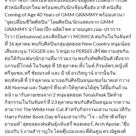
ตัวหนังสือปกใหม่ พร้อมพบกับนักเขียนชื่อดัง อาทิ หนังสือ
Coming of Age 40 Years of GMM GRAMMY พร้อมเสวนา
“จุดเปลี่ยนชีวิตศิลปิน” โดยศิลปิน/นักแสดงจาก GMM
GRAMMY นำโดย เป๊ก-ผลิตโชค อายนบุตร,เนม-ปราการ
ไรวา (Getsunova) และศิลปินสาว MONICA ต่อกันในวันจันทร์
ที่ 16 ตุลาคม พบกับศิลปินกลุ่มสุดฮอต New Country หนุ่มน้อย
เสียงละมุน TIGGER และ 5 หนุ่มวง PERSES เสิร์ฟความสุขกัน
ต่อให้กับแฟนๆนักอ่านที่มาร่วมงาน พบกับทัพศิลปินตัวตึงจาก
แกรมมี่โกลด์ ในวันพุธ ที่ 18 ตุลาคม ทั้ง ไมค์ ภิรมย์พร,หญิงลี
ศรีจุมพล, ตรี ชัยณรงค์ และ มิวส์ อรภัสญาน์ จากนั้นวัน
พฤหัสบดี ที่ 19 ตุลาคม มาเจอกับศิลปินหนุ่มเซอร์มาดเท่ กวาง
AB Normal และวันศุกร์ ที่จะทำให้ทุกคนได้สุข ได้ยิ้มกันถ้วน
หน้า มารับลายเซนจาก 2 หนุ่มสุดฮอต Toru&Peak ปิดท้าย
กิจกรรมในวันจันทร์ ที่ 23 ตุลาคม พบกับศิลปินหนุ่มมากความ
สามารถ The White Hair Cut สำหรับกิจกรรมเสวนาบนเวทีกับ
Harry Potter Book Day พร้อมเสวนากับ “โจ – อภิชาติ ตรีตุร
ยานนท์” สุดยอดแฟนพันธุ์แท้แฮรี่ พอตเตอร์, Arch Apolar, “ตุ๊บ
ปองกับ 5 งานสำราญใจ โดยตุ๊บปองและพี่ต้นคูน ดร.ณัฐพงศ์