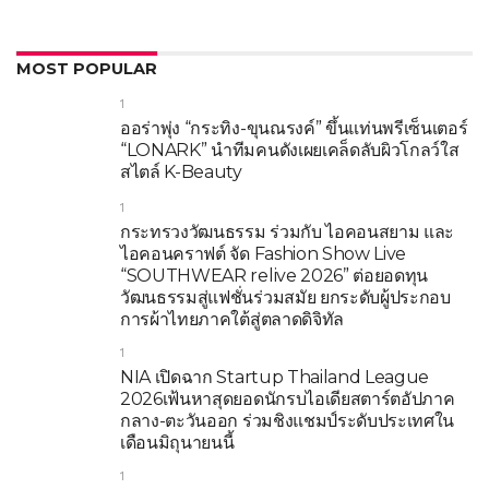
MOST POPULAR
1
ออร่าพุ่ง “กระทิง-ขุนณรงค์” ขึ้นแท่นพรีเซ็นเตอร์
“LONARK” นำทีมคนดังเผยเคล็ดลับผิวโกลว์ใส
สไตล์ K-Beauty
1
กระทรวงวัฒนธรรม ร่วมกับ ไอคอนสยาม และ
ไอคอนคราฟต์ จัด Fashion Show Live
“SOUTHWEAR relive 2026” ต่อยอดทุน
วัฒนธรรมสู่แฟชั่นร่วมสมัย ยกระดับผู้ประกอบ
การผ้าไทยภาคใต้สู่ตลาดดิจิทัล
1
NIA เปิดฉาก Startup Thailand League
2026เฟ้นหาสุดยอดนักรบไอเดียสตาร์ตอัปภาค
กลาง-ตะวันออก ร่วมชิงแชมป์ระดับประเทศใน
เดือนมิถุนายนนี้
1