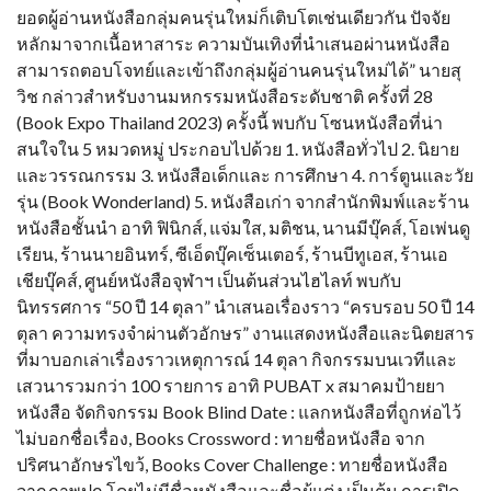
ยอดผู้อ่านหนังสือกลุ่มคนรุ่นใหม่ก็เติบโตเช่นเดียวกัน ปัจจัย
หลักมาจากเนื้อหาสาระ ความบันเทิงที่นำเสนอผ่านหนังสือ
สามารถตอบโจทย์และเข้าถึงกลุ่มผู้อ่านคนรุ่นใหม่ได้” นายสุ
วิช กล่าวสำหรับงานมหกรรมหนังสือระดับชาติ ครั้งที่ 28
(Book Expo Thailand 2023) ครั้งนี้ พบกับ โซนหนังสือที่น่า
สนใจใน 5 หมวดหมู่ ประกอบไปด้วย 1. หนังสือทั่วไป 2. นิยาย
และวรรณกรรม 3. หนังสือเด็กและ การศึกษา 4. การ์ตูนและวัย
รุ่น (Book Wonderland) 5. หนังสือเก่า จากสำนักพิมพ์และร้าน
หนังสือชั้นนำ อาทิ ฟินิกส์, แจ่มใส, มติชน, นานมีบุ๊คส์, โอเพ่นดู
เรียน, ร้านนายอินทร์, ซีเอ็ดบุ๊คเซ็นเตอร์, ร้านบีทูเอส, ร้านเอ
เชียบุ๊คส์, ศูนย์หนังสือจุฬาฯ เป็นต้นส่วนไฮไลท์ พบกับ
นิทรรศการ “50 ปี 14 ตุลา” นำเสนอเรื่องราว “ครบรอบ 50 ปี 14
ตุลา ความทรงจำผ่านตัวอักษร” งานแสดงหนังสือและนิตยสาร
ที่มาบอกเล่าเรื่องราวเหตุการณ์ 14 ตุลา กิจกรรมบนเวทีและ
เสวนารวมกว่า 100 รายการ อาทิ PUBAT x สมาคมป้ายยา
หนังสือ จัดกิจกรรม Book Blind Date : แลกหนังสือที่ถูกห่อไว้
ไม่บอกชื่อเรื่อง, Books Crossword : ทายชื่อหนังสือ จาก
ปริศนาอักษรไขว้, Books Cover Challenge : ทายชื่อหนังสือ
จากภาพปก โดยไม่มีชื่อหนังสือและชื่อผู้แต่ง เป็นต้น การเปิด