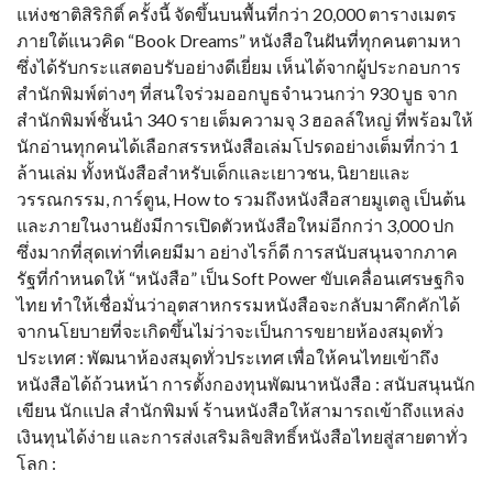
แห่งชาติสิริกิติ์ ครั้งนี้ จัดขึ้นบนพื้นที่กว่า 20,000 ตารางเมตร
ภายใต้แนวคิด “Book Dreams” หนังสือในฝันที่ทุกคนตามหา
ซึ่งได้รับกระแสตอบรับอย่างดีเยี่ยม เห็นได้จากผู้ประกอบการ
สำนักพิมพ์ต่างๆ ที่สนใจร่วมออกบูธจำนวนกว่า 930 บูธ จาก
สำนักพิมพ์ชั้นนำ 340 ราย เต็มความจุ 3 ฮอลล์ใหญ่ ที่พร้อมให้
นักอ่านทุกคนได้เลือกสรรหนังสือเล่มโปรดอย่างเต็มที่กว่า 1
ล้านเล่ม ทั้งหนังสือสำหรับเด็กและเยาวชน, นิยายและ
วรรณกรรม, การ์ตูน, How to รวมถึงหนังสือสายมูเตลู เป็นต้น
และภายในงานยังมีการเปิดตัวหนังสือใหม่อีกกว่า 3,000 ปก
ซึ่งมากที่สุดเท่าที่เคยมีมา อย่างไรก็ดี การสนับสนุนจากภาค
รัฐที่กำหนดให้ “หนังสือ” เป็น Soft Power ขับเคลื่อนเศรษฐกิจ
ไทย ทำให้เชื่อมั่นว่าอุตสาหกรรมหนังสือจะกลับมาคึกคักได้
จากนโยบายที่จะเกิดขึ้นไม่ว่าจะเป็นการขยายห้องสมุดทั่ว
ประเทศ : พัฒนาห้องสมุดทั่วประเทศ เพื่อให้คนไทยเข้าถึง
หนังสือได้ถ้วนหน้า การตั้งกองทุนพัฒนาหนังสือ : สนับสนุนนัก
เขียน นักแปล สำนักพิมพ์ ร้านหนังสือให้สามารถเข้าถึงแหล่ง
เงินทุนได้ง่าย และการส่งเสริมลิขสิทธิ์หนังสือไทยสู่สายตาทั่ว
โลก :