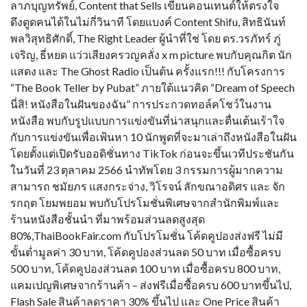
ลาภบุญทรัพย์, Content that Sells เขียนคอนเทนต์ให้ตรงใจ
ดึงดูดคนได้ในไม่กี่วินาที โดยแบงค์ Content Shifu, สิทธินันท์
พลวิสุทธิศักดิ์, The Right Leader ผู้นำที่ใช่ โดย ดร.วรภัทร์ ภู่
เจริญ, ธี่หยด แว่วเสียงครวญคลั่ง x m picture พบกับคุณกิต นัก
แสดง และ The Ghost Radio เป็นต้น ครั้งแรก!!! กับโครงการ
“The Book Teller by Pubat” ภายใต้แนวคิด “Dream of Speech
นี่สิ! หนังสือในฝันของฉัน” การประกวดทอล์คโชว์ในงาน
หนังสือ พบกับรูปแบบการแข่งขันที่น่าสนุกและตื่นเต้นเร้าใจ
กับการแข่งขันเพื่อเฟ้นหา 10 นักพูดที่จะมาเล่าถึงหนังสือในฝัน
โดยตั้งแต่เปิดรับออดิชั่นทาง TikTok ก่อนจะขึ้นเวทีประชันกัน
ในวันที่ 23 ตุลาคม 2566 นำทัพโดย 3 กรรมการผู้มากความ
สามารถ ชมัยภร แสงกระจ่าง, วิโรจน์ ลักขณาอดิศร และ จัก
รกฤต โยมพยอม พบกับโปรโมชั่นพิเศษจากสำนักพิมพ์และ
ร้านหนังสือชั้นนำ ที่มาพร้อมส่วนลดสูงสุด
80%,ThaiBookFair.com กับโปรโมชั่น โค้ดคูปองส่งฟรี ไม่มี
ขั้นต่ำมูลค่า 30 บาท, โค้ดคูปองส่วนลด 50 บาท เมื่อซื้อครบ
500 บาท, โค้ดคูปองส่วนลด 100 บาท เมื่อซื้อครบ 800 บาท,
แคมเปญพิเศษจากร้านค้า – ส่งฟรีเมื่อซื้อครบ 600 บาทขึ้นไป,
Flash Sale สินค้าลดราคา 30% ขึ้นไป และ One Price สินค้า