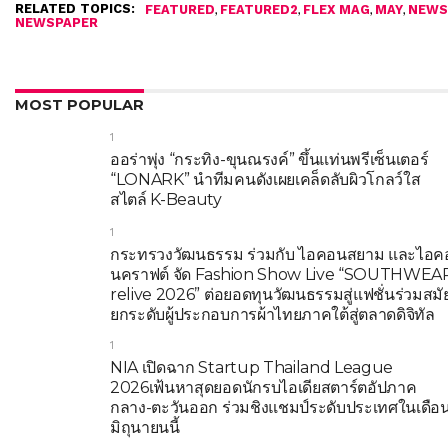
RELATED TOPICS:
,
,
,
,
FEATURED
FEATURED2
FLEX MAG
MAY
NEWS
NEWSPAPER
MOST POPULAR
1
ออร่าพุ่ง “กระทิง-ขุนณรงค์” ขึ้นแท่นพรีเซ็นเตอร์
“LONARK” นำทีมคนดังเผยเคล็ดลับผิวโกลว์ใส
สไตล์ K-Beauty
1
กระทรวงวัฒนธรรม ร่วมกับ ไอคอนสยาม และไอค
นคราฟต์ จัด Fashion Show Live “SOUTHWEA
relive 2026” ต่อยอดทุนวัฒนธรรมสู่แฟชั่นร่วมสมั
ยกระดับผู้ประกอบการผ้าไทยภาคใต้สู่ตลาดดิจิทัล
1
NIA เปิดฉาก Startup Thailand League
2026เฟ้นหาสุดยอดนักรบไอเดียสตาร์ตอัปภาค
กลาง-ตะวันออก ร่วมชิงแชมป์ระดับประเทศในเดือ
มิถุนายนนี้