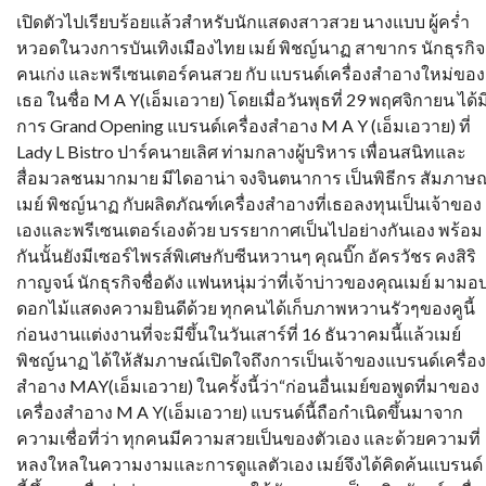
เปิดตัวไปเรียบร้อยแล้วสำหรับนักแสดงสาวสวย นางแบบ ผู้คร่ำ
หวอดในวงการบันเทิงเมืองไทย เมย์ พิชญ์นาฏ สาขากร นักธุรกิจ
คนเก่ง และพรีเซนเตอร์คนสวย กับ แบรนด์เครื่องสำอางใหม่ของ
เธอ ในชื่อ M A Y(เอ็มเอวาย) โดยเมื่อวันพุธที่ 29 พฤศจิกายน ได้ม
การ Grand Opening แบรนด์เครื่องสำอาง M A Y (เอ็มเอวาย) ที่
Lady L Bistro ปาร์คนายเลิศ ท่ามกลางผู้บริหาร เพื่อนสนิทและ
สื่อมวลชนมากมาย มีไดอาน่า จงจินตนาการ เป็นพิธีกร สัมภาษณ
เมย์ พิชญ์นาฏ กับผลิตภัณฑ์เครื่องสำอางที่เธอลงทุนเป็นเจ้าของ
เองและพรีเซนเตอร์เองด้วย บรรยากาศเป็นไปอย่างกันเอง พร้อม
กันนั้นยังมีเซอร์ไพรส์พิเศษกับซีนหวานๆ คุณบิ๊ก อัครวัชร คงสิริ
กาญจน์ นักธุรกิจชื่อดัง แฟนหนุ่มว่าที่เจ้าบ่าวของคุณเมย์ มามอ
ดอกไม้แสดงความยินดีด้วย ทุกคนได้เก็บภาพหวานรัวๆของคูนี้
ก่อนงานแต่งงานที่จะมีขึ้นในวันเสาร์ที่ 16 ธันวาคมนี้แล้วเมย์
พิชญ์นาฏ ได้ให้สัมภาษณ์เปิดใจถึงการเป็นเจ้าของแบรนด์เครื่อง
สำอาง MAY(เอ็มเอวาย) ในครั้งนี้ว่า“ก่อนอื่นเมย์ขอพูดที่มาของ
เครื่องสำอาง M A Y(เอ็มเอวาย) แบรนด์นี้ถือกำเนิดขึ้นมาจาก
ความเชื่อที่ว่า ทุกคนมีความสวยเป็นของตัวเอง และด้วยความที่
หลงใหลในความงามและการดูแลตัวเอง เมย์จึงได้คิดค้นแบรนด์