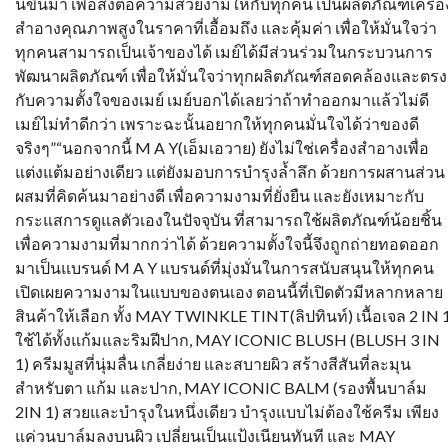
นี้ขึ้นมา เพื่อส่งต่อความสวยงามให้กับทุกคน เป็นผลิตภัณฑ์เครื่อ
สำอางคุณภาพสูงในราคาที่เอื้อมถึง และคุ้มค่า เพื่อให้มั่นใจว่า
ทุกคนสามารถเป็นเจ้าของได้ เมย์ได้มีส่วนร่วมในกระบวนการ
พัฒนาผลิตภัณฑ์ เพื่อให้มั่นใจว่าทุกผลิตภัณฑ์สอดคล้องและตรง
กับความตั้งใจของเมย์ เมย์บอกได้เลยว่าถ้าทำออกมาแล้วไม่ดี
เมย์ไม่ทำดีกว่า เพราะฉะนั้นอยากให้ทุกคนมั่นใจได้ว่าของดี
จริงๆ”“นอกจากนี้ M A Y(เอ็มเอวาย) ยังไม่ใช่เครื่องสำอางเพื่อ
แต่งแต้มอย่างเดียว แต่ยังมอบการบำรุงล้ำลึก ด้วยการผสานส่วน
ผสมที่คิดค้นมาอย่างดี เพื่อความงามที่ยั่งยืน และยังเหมาะกับ
กระแสการดูแลตัวเองในปัจจุบัน ที่สามารถใช้ผลิตภัณฑ์น้อยชิ้น
เพื่อความงามที่มากกว่าได้ ด้วยความตั้งใจนี้จึงถูกถ่ายทอดออก
มาเป็นแบรนด์ M A Y แบรนด์ที่มุ่งมั่นในการสนับสนุนให้ทุกคน
เปิดเผยความงามในแบบของตนเอง ตอนนี้ที่เปิดตัวมีหลากหลาย
สินค้าให้เลือก ทั้ง MAY TWINKLE TINT(ลิปทินท์) เนื้อเจล 2 IN 
ใช้ได้ทั้งแก้มและริมฝีปาก, MAY ICONIC BLUSH (BLUSH 3 IN
1) ครีมมูสที่นุ่มลื่น เกลี่ยง่าย และสบายผิว สร้างสีสันที่ละมุน
สำหรับตา แก้ม และปาก, MAY ICONIC BALM (รองพื้นบาล์ม
2IN 1) สวยและบำรุงในหนึ่งเดียว บำรุงแบบไม่ต้องใช้ครีม เพียง
แค่วนบาล์มลงบนผิว เปลี่ยนเป็นแป้งเนียนทันที และ MAY