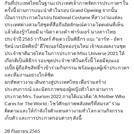
กันที่ประเทศไทยในฐานะประเทศเจ้าภาพจัดการประกวดฯ ใน
ครั้งนี้ ผ่านการแนะนำตัวในรอบ Grand Opening จากนั้น
เป็นการประกวดในรอบ National Costume ที่สาวงามแต่ละ
ประเทศต่างสวมใส่ชุดที่สื่อถึงอัตลักษณ์ความโดดเด่นที่เห็น
แล้วต้องรู้!!โดยมี มานิตา ดวงคำ ฟาร์เมอร์ นางสาวไทย
ประจำปี 2565 วารินทร์ สัจเดว เป็นพิธีกร แบะ “อาร์ท – อัคร
รัตน์ เนรมิตศิลป์” ดีไซเนอร์มือทองรุ่นใหม่ เจ้าของผลงานชุด
ประจำชาติมวยไทย ในการประกวด Miss Universe 2021 ให้
เกียรติเป็นพิธีกร รอบชุดประจำชาติในครั้งนี้ โดยมีคุณแอ
ปเปิ้ล ผู้ถือลิขสิทธิ์ฯ เข้าร่วมกิจกรรม พร้อมดูแลผู้เข้าประกวดฯ
และทีมงานอย่างใกล้ชิด
ยกทัพสาวงาม เดินทางสู่ประเทศไทย เพื่อร่วมสร้าง
ประสบการณ์ และมิตรภาพของผู้หญิงทั่วโลก ผ่านการ
ประกวด Mrs. Tourism 2022 ภายใต้แนวคิด “A Mother Who
Cares for The World : โชว์ศักยภาพพลังสตรีที่สมรส” ร่วม
ติดตามและให้กำลังใจตัวแทนสาวงามทั่วโลก ผ่านกิจกรรม
เก็บตัว และการประกวดรอบต่างๆ ดังนี้
28 กันยายน 2565