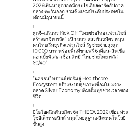
2026เฟ้นหาสุดยอดนักรบไอเดียสตาร์ตอัปภาค
กลาง-ตะวันออก ร่วมชิงแชมป์ระดับประเทศใน
เดือนมิถุนายนนี้
1
ศุภจี–นภินทร Kick Off “ไทยช่วยไทย แฟรนไชส์
สร้างอาชีพ พลัส” ผนึก สสว. และพันธมิตร หนุน
คนไทยเริ่มธุรกิจแฟรนไชส์ รัฐช่วยจ่ายสูงสุด
10,000 บาท พร้อมพื้นที่ขายฟรี 6 เดือน–สินเชื่อ
ดอกเบี้ยพิเศษ–เชื่อมสิทธิ “ไทยช่วยไทย พลัส
60/40”
1
“นครธน” ทรานส์ฟอร์มสู่ Healthcare
Ecosystem สร้างระบบสุขภาพเชื่อมโยงเจาะ
ตลาด Silver Economy เติมเต็มทุกช่วงเวลาของ
ชีวิต
1
บีโอไอผนึกพันธมิตรจัด THECA 2026 เชื่อมห่วง
โซ่อิเล็กทรอนิกส์ หนุนไทยสู่ฐานผลิตเทคโนโลยี
ขั้นสูง