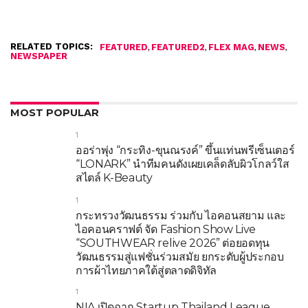
RELATED TOPICS:
,
,
,
,
FEATURED
FEATURED2
FLEX MAG
NEWS
NEWSPAPER
MOST POPULAR
1
ออร่าพุ่ง “กระทิง-ขุนณรงค์” ขึ้นแท่นพรีเซ็นเตอร์
“LONARK” นำทีมคนดังเผยเคล็ดลับผิวโกลว์ใส
สไตล์ K-Beauty
1
กระทรวงวัฒนธรรม ร่วมกับ ไอคอนสยาม และ
ไอคอนคราฟต์ จัด Fashion Show Live
“SOUTHWEAR relive 2026” ต่อยอดทุน
วัฒนธรรมสู่แฟชั่นร่วมสมัย ยกระดับผู้ประกอบ
การผ้าไทยภาคใต้สู่ตลาดดิจิทัล
1
NIA เปิดฉาก Startup Thailand League