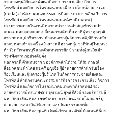
จากกองทุนวิจัยและพัฒนากิจการ กระจายเสียง กิจการ
โทรทัศน์ และกิจการโทรคมนาคม เพื่อประโยชน์สาธารณะ
(กทปส.) สำนักงานคณะกรรมการกิจการกระจายเสียง กิจการ
โทรทัศน์ และกิจการโทรคมนาคมแห่งชาติ (กสทช.)
บรรยากาศภายในงานมีหลายหน่วยงานสำคัญเข้าร่วมนำ
เสนอมุมมองและแลกเปลี่ยนความคิดเห็น อาทิ ผู้ทรงคุณวุฒิ
จาก กสทช.,นักวิชาการ, ตัวแทนจากผู้ผลิตสารคดี, พิธีกรหลัก
และบุคคลเจ้าของเรื่องในสารคดี อย่างกลุ่มชาติพันธุ์ไทยทรง
ดำ จังหวัดเพชรบุรี และตัวแทนชาวซิกข์ รวมทั้งผู้สนใจเข้า
ร่วมฟังเสวนาอย่างคับคั่ง
นอกจากนี้ ตัวแทนจาก 3 องค์กรหลักได้ร่วมให้สัมภาษณ์
สื่อมวลชน นำโดย ดร.ตรี บุญเจือ ผู้อำนวยการสำนักรับเรื่อง
ร้องเรียนและคุ้มครองผู้บริโภค ในกิจการกระจายเสียงและ
โทรทัศน์ สำนักงานคณะกรรมการกิจการกระจายเสียง กิจการ
โทรทัศน์ และกิจการโทรคมนาคมแห่งชาติ (กสทช.) รอง
ศาสตราจารย์ ดร.เภสัชกร จุฑามณี สุทธิสีสังข์ รองอธิการบดี
มหาวิทยาลัยมหิดล รองศาสตราจารย์ ดร.มรกต ไมยเออร์ ผู้
อำนวยการสถาบันวิจัยภาษาและวัฒนธรรมเอเชีย
มหาวิทยาลัยมหิดล คุณทิววัฒน์ ภัทรกุลวณิชย์ ตัวแทนพิธีกร