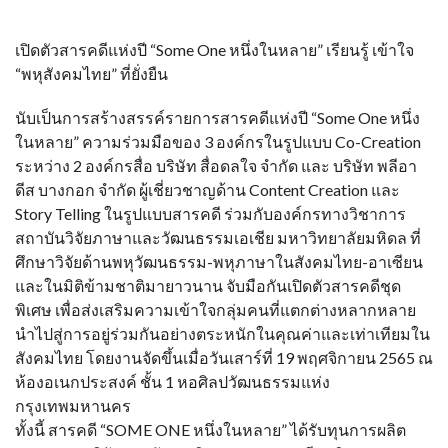
เปิดตัวสารคดีแห่งปี “Some One หนึ่งในหลาย” เรียนรู้ เข้าใจ
“พหุสังคมไทย” ที่ยั่งยืน
นับเป็นการสร้างสรรค์รายการสารคดีแห่งปี “Some One หนึ่ง
ในหลาย” ความร่วมมือของ 3 องค์กรในรูปแบบ Co-Creation
ระหว่าง 2 องค์กรสื่อ บริษัท สื่อดลใจ จำกัด และ บริษัท พลีอา
ดีส บางกอก จำกัด ผู้เชี่ยวชาญด้าน Content Creation และ
Story Telling ในรูปแบบสารคดี ร่วมกับองค์กรทางวิชาการ
สถาบันวิจัยภาษาและวัฒนธรรมเอเชีย มหาวิทยาลัยมหิดล ที่
ศึกษาวิจัยด้านพหุวัฒนธรรม-พหุภาษาในสังคมไทย-อาเซียน
และในมิติข้ามชาติมายาวนาน จับมือกันเปิดตัวสารคดีชุด
พิเศษ เพื่อส่งเสริมความเข้าใจกลุ่มคนที่แตกต่างหลากหลาย
นำไปสู่การอยู่ร่วมกันอย่างตระหนักในคุณค่าและเท่าเทียมใน
สังคมไทย โดยงานจัดขึ้นเมื่อวันเสาร์ที่ 19 พฤศจิกายน 2565 ณ
ห้องอเนกประสงค์ ชั้น 1 หอศิลปวัฒนธรรมแห่ง
กรุงเทพมหานคร
ทั้งนี้ สารคดี “SOME ONE หนึ่งในหลาย” ได้รับทุนการผลิต