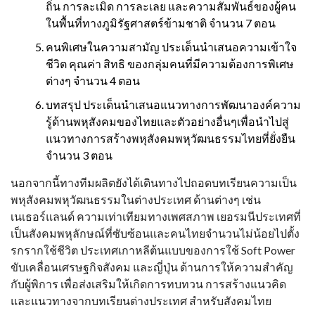
ถิ่น การละเมิด การละเลย และความสัมพันธ์ของผู้คน
ในพื้นที่ทางภูมิรัฐศาสตร์ข้ามชาติ จำนวน 7 ตอน
คนพิเศษในความสามัญ ประเด็นนำเสนอความเข้าใจ
ชีวิต คุณค่า สิทธิ ของกลุ่มคนที่มีความต้องการพิเศษ
ต่างๆ จำนวน 4 ตอน
บทสรุป ประเด็นนำเสนอแนวทางการพัฒนาองค์ความ
รู้ด้านพหุสังคมของไทยและตัวอย่างอื่นๆเพื่อนำไปสู่
แนวทางการสร้างพหุสังคมพหุวัฒนธรรมไทยที่ยั่งยืน
จำนวน 3 ตอน
นอกจากนี้ทางทีมผลิตยังได้เดินทางไปถอดบทเรียนความเป็น
พหุสังคมพหุวัฒนธรรมในต่างประเทศ ด้านต่างๆ เช่น
เนเธอร์แลนด์ ความเท่าเทียมทางเพศสภาพ เยอรมนีประเทศที่
เป็นสังคมพหุลักษณ์ที่ซับซ้อนและคนไทยจำนวนไม่น้อยไปตั้ง
รกรากใช้ชีวิต ประเทศเกาหลีต้นแบบของการใช้ Soft Power
ขับเคลื่อนเศรษฐกิจสังคม และญี่ปุ่น ด้านการให้ความสำคัญ
กับผู้พิการ เพื่อส่งเสริมให้เกิดการทบทวน การสร้างแนวคิด
และแนวทางจากบทเรียนต่างประเทศ สำหรับสังคมไทย