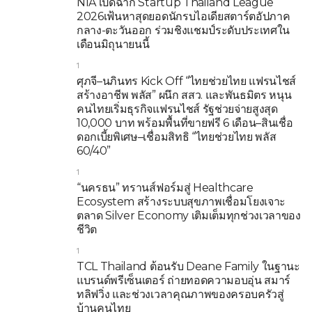
NIA เปิดฉาก Startup Thailand League
2026เฟ้นหาสุดยอดนักรบไอเดียสตาร์ตอัปภาค
กลาง-ตะวันออก ร่วมชิงแชมป์ระดับประเทศใน
เดือนมิถุนายนนี้
1
ศุภจี–นภินทร Kick Off “ไทยช่วยไทย แฟรนไชส์
สร้างอาชีพ พลัส” ผนึก สสว. และพันธมิตร หนุน
คนไทยเริ่มธุรกิจแฟรนไชส์ รัฐช่วยจ่ายสูงสุด
10,000 บาท พร้อมพื้นที่ขายฟรี 6 เดือน–สินเชื่อ
ดอกเบี้ยพิเศษ–เชื่อมสิทธิ “ไทยช่วยไทย พลัส
60/40”
1
“นครธน” ทรานส์ฟอร์มสู่ Healthcare
Ecosystem สร้างระบบสุขภาพเชื่อมโยงเจาะ
ตลาด Silver Economy เติมเต็มทุกช่วงเวลาของ
ชีวิต
1
TCL Thailand ต้อนรับ Deane Family ในฐานะ
แบรนด์พรีเซ็นเตอร์ ถ่ายทอดความอบอุ่น สมาร์
ทลิฟวิ่ง และช่วงเวลาคุณภาพของครอบครัวสู่
บ้านคนไทย