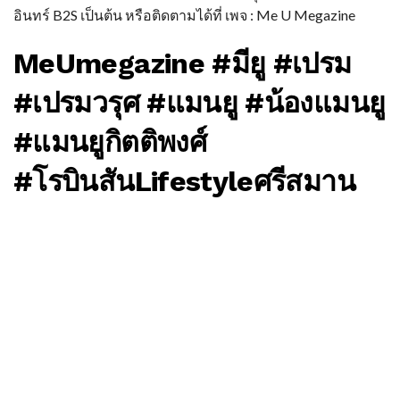
อินทร์ B2S เป็นต้น หรือติดตามได้ที่ เพจ : Me U Megazine
MeUmegazine #มียู #เปรม
#เปรมวรุศ #แมนยู #น้องแมนยู
#แมนยูกิตติพงศ์
#โรบินสันLifestyleศรีสมาน