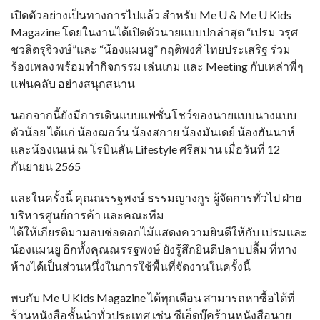
เปิดตัวอย่างเป็นทางการไปแล้ว สำหรับ Me U & Me U Kids
Magazine โดยในงานได้เปิดตัวนายแบบปกล่าสุด “เปรม วรุศ
ชวลิตรุจิวงษ์”และ “น้องแมนยู” กฤติพงศ์ ไทยประเสริฐ ร่วม
ร้องเพลง พร้อมทำกิจกรรม เล่นเกม และ Meeting กับเหล่าพี่ๆ
แฟนคลับ อย่างสนุกสนาน
นอกจากนี้ยังมีการเดินแบบแฟชั่นโชว์ของนายแบบนางแบบ
ตัวน้อย ได้แก่ น้องฌอว์น น้องสกาย น้องมันเดย์ น้องฮันนาห์
และน้องเนเน่ ณ โรบินสัน Lifestyle ศรีสมาน เมื่อวันที่ 12
กันยายน 2565
และในครั้งนี้ คุณณรรฐพงษ์ ธรรมญางกูร ผู้จัดการทั่วไป ฝ่าย
บริหารศูนย์การค้า และคณะทีม
ได้ให้เกียรติมามอบช่อดอกไม้แสดงความยินดีให้กับ เปรมและ
น้องแมนยู อีกทั้งคุณณรรฐพงษ์ ยังรู้สึกยินดีปลาบปลื้ม ที่ทาง
ห้างได้เป็นส่วนหนึ่งในการใช้พื้นที่จัดงานในครั้งนี้
พบกับ Me U Kids Magazine ได้ทุกเดือน สามารถหาซื้อได้ที่
ร้านหนังสือชั้นนำทั่วประเทศ เช่น ซีเอ็ดบุ๊คร้านหนังสือนาย