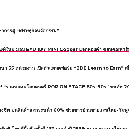
าการสู่ “เศรษฐกิจนวัตกรรม”
ณฑ์ใหม่ มอบ BYD และ MINI Cooper แจกทองคำ ขอบคุณพาร์ทเน
า 35 หน่วยงาน เปิดตัวแพลตฟอร์ม “BDE Learn to Earn” เชื่อม
! “รวมพลคนโลกดนตรี POP ON STAGE 80s-90s” ขนทัพ 20 ศิลปิ
องชีพ ขนสินค้าลดกระหน่ำ 60% ช่วยชาวบ้านชายแดนไทย-กัมพู
หยัดทั่วไทยที่บิ๊กซี ครั้งที่ 18” ประจำปี 2569 หนุนเกษตรกรไทย