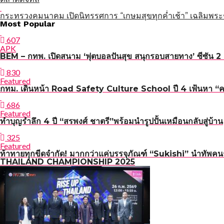
กระทรวงคมนาคม เปิดนิทรรศการ “เกษมสุขทุกค่ำเช้า” เฉลิมพระ
แนะแนว
Most Popular
เรื่อง
607
APK
BEM – กทพ. เปิดสนาม ‘ฟุตบอลปันสุข สนุกรอบสายทาง’ ซีซัน 2 เ
830
Featured
กทม. เดินหน้า Road Safety Culture School ปี 4 เฟ้นหา “ครูผู
686
Featured
ทำบุญรำลึก 4 ปี “สรพงศ์ ชาตรี”พร้อมนำรูปปั้นเหมือนกลับสู่บ้าน
325
Featured
ท้าทายทุกขีดจำกัด! มากกว่าแค่บรรจุภัณฑ์ “Sukishi” นำทัพค
THAILAND CHAMPIONSHIP 2025