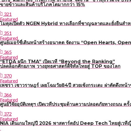
ขายข้าวและสินค้าบริโภคโตมากกว่า 15%
321
Featured
โมตุลเปิดตัว NGEN Hybrid ทางเลือกที่ชาญฉลาดและยั่งยืนสำหร
351
Featured
ศูนย์เมอร์ซี่เดินหน้าสร้างอนาคต จัดงาน “Open Hearts, Open H
365
Featured
“ETDA ผนึก TMA” เปิดเวที “Beyond the Ranking”
ปลดล็อกศักยภาพ วางยุทธศาสตร์ดิจิทัลไทยสู่ TOP ของโลก
370
Featured
เพชรา เชาวราษฎร์ เผยโฉมวัย84ปี สวยเช้งกระเดะ ผ่าตัดดึงหน้า
366
Featured
ศูนย์วิจัยอุบัติเหตุฯ เปิดเวทีประชุมด้านความปลอดภัยทาง
372
Featured
NIA เดินเกมใหญ่ปี 2026 พาสตาร์ตอัป Deep Tech ไทยสู่เวทีญี่