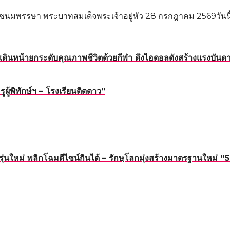
ชนมพรรษา พระบาทสมเด็จพระเจ้าอยู่หัว 28 กรกฎาคม 2569วันนี
ดินหน้ายกระดับคุณภาพชีวิตด้วยกีฬา ดึงไอดอลดังสร้างแรงบันดาล
้พิทักษ์ฯ – โรงเรียนติดดาว”
นรุ่นใหม่ พลิกโฉมดีไซน์กินได้ – รักษฺโลกมุ่งสร้างมาตรฐาน