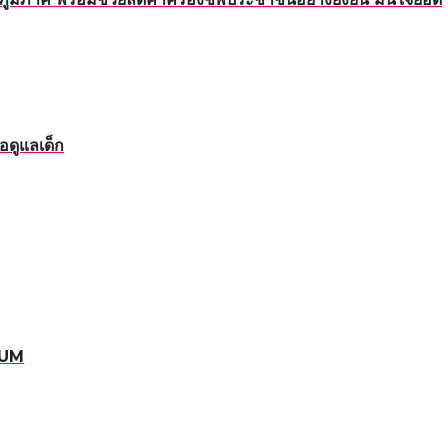
อดูแลเด็ก
RUM