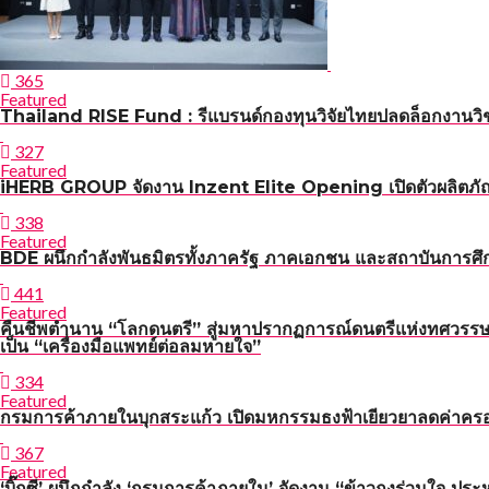
365
Featured
Thailand RISE Fund : รีแบรนด์กองทุนวิจัยไทยปลดล็อกงานวิช
327
Featured
iHERB GROUP จัดงาน Inzent Elite Opening เปิดตัวผลิตภั
338
Featured
BDE ผนึกกำลังพันธมิตรทั้งภาครัฐ ภาคเอกชน และสถาบันการศึกษ
441
Featured
คืนชีพตำนาน “โลกดนตรี” สู่มหาปรากฏการณ์ดนตรีแห่งทศวรรษ
เป็น “เครื่องมือแพทย์ต่อลมหายใจ”
334
Featured
กรมการค้าภายในบุกสระแก้ว เปิดมหกรรมธงฟ้าเยียวยาลดค่าคร
367
Featured
‘บิ๊กซี’ ผนึกกำลัง ‘กรมการค้าภายใน’ จัดงาน “ข้าวถุงร่วมใจ ประ