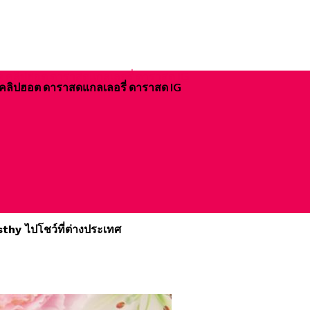
ิจ คลิปฮอต ดาราสดแกลเลอรี่ ดาราสด IG
ssthy ไปโชว์ที่ต่างประเทศ