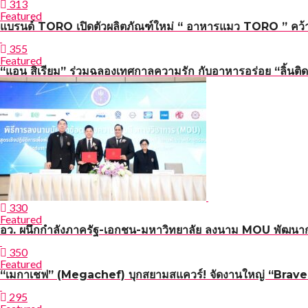
313
Featured
แบรนด์ TORO เปิดตัวผลิตภัณฑ์ใหม่ “ อาหารแมว TORO ” คว้า 
355
Featured
“แอน สิเรียม” ร่วมฉลองเทศกาลความรัก กับอาหารอร่อย “ลิ้นติด
330
Featured
อว. ผนึกกำลังภาครัฐ-เอกชน-มหาวิทยาลัย ลงนาม MOU พัฒนาก
350
Featured
“เมกาเชฟ” (Megachef) บุกสยามสแควร์! จัดงานใหญ่ “Brave n 
295