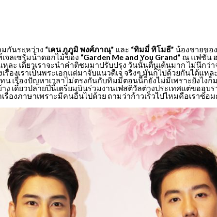
่วมกันระหว่าง
“เคน ภูภูมิ พงศ์ภาณุ”
และ
“ทิมมี่ ทิโมธี”
น้องชายขอ
ฑ์เจลเซรั่มน้ำดอกไม้ของ
“Garden Me and You Grand”
ณ แฟชั่น ฮ
แหละ เดี๋ยวเราจะนำคำติชมมาปรับปรุง วันนั้นตื่นเต้นมาก ไม่นึ
งเรื่องเราเป็นพระเอกแต่มาจับแนวดีเจ จริงๆ มันก็ไปด้วยกันได้แหล
 เรื่องปัญหาเวลาไม่ตรงกันกับทิมมี่ตอนนี้ก็ยังไม่มีเพราะยังไงก็ม
้าง เดี๋ยวปลายปีนี้เตรียมบินร่วมงานเฟสติวัลต่างประเทศแต่ขออุ
รื่องภาษาเพราะมีคนอื่นไปด้วย ถามว่าก้าวเร็วไปไหมคือเราซ้อมกัน