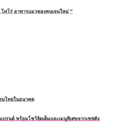
่ “ โทโร่ อาหารแมวของคนเจนใหม่ ”
หกรรมไทยในอนาคต
บรนด์ พร้อมโชว์จัดเต็มและเมนูพิเศษจากเชฟดัง