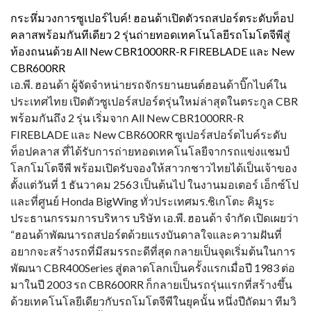
กระหึ่มวงการซูเปอร์ไบค์! ฮอนด้าเปิดตัวรถสปอร์ตระดับท็อป
คลาสพร้อมกันทีเดียว 2 รุ่นถ่ายทอดเทคโนโลยีรถโมโตจีพีสู่
ท้องถนนด้วย All New CBR1000RR-R FIREBLADE และ New
CBR600RR
เอ.พี. ฮอนด้า ผู้จัดจำหน่ายรถจักรยานยนต์ฮอนด้าบิ๊กไบค์ใน
ประเทศไทย เปิดตัวซูเปอร์สปอร์ตรุ่นใหม่ล่าสุดในตระกูล CBR
พร้อมกันถึง 2 รุ่น เริ่มจาก All New CBR1000RR-R
FIREBLADE และ New CBR600RR ซูเปอร์สปอร์ตไบค์ระดับ
ท็อปคลาส ที่ได้รับการถ่ายทอดเทคโนโลยีจากรถแข่งแชมป์
โลกโมโตจีพี พร้อมเปิดรับจองให้สาวกชาวไทยได้เป็นเจ้าของ
ตั้งแต่วันที่ 1 ธันวาคม 2563 เป็นต้นไป ในงานมอเตอร์ เอ็กซ์โป
และที่ศูนย์ Honda BigWing ทั่วประเทศมร.ชิเกโตะ คิมูระ
ประธานกรรมการบริหาร บริษัท เอ.พี. ฮอนด้า จำกัด เปิดเผยว่า
“ฮอนด้าพัฒนารถสปอร์ตด้วยแรงบันดาลใจและความฝันที่
อยากจะสร้างรถที่มีสมรรถะดีที่สุด กลายเป็นจุดเริ่มต้นในการ
พัฒนา CBR400Series สู่ตลาดโลกเป็นครั้งแรกเมื่อปี 1983 ต่อ
มาในปี 2003 รถ CBR600RR ก็กลายเป็นรถรุ่นแรกที่สร้างขึ้น
ด้วยเทคโนโลยีเดียวกับรถโมโตจีพีในยุคนั้น หนึ่งปีถัดมา ทีมวิ