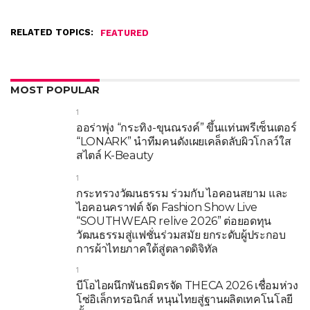
RELATED TOPICS:
FEATURED
MOST POPULAR
1
ออร่าพุ่ง “กระทิง-ขุนณรงค์” ขึ้นแท่นพรีเซ็นเตอร์
“LONARK” นำทีมคนดังเผยเคล็ดลับผิวโกลว์ใส
สไตล์ K-Beauty
1
กระทรวงวัฒนธรรม ร่วมกับ ไอคอนสยาม และ
ไอคอนคราฟต์ จัด Fashion Show Live
“SOUTHWEAR relive 2026” ต่อยอดทุน
วัฒนธรรมสู่แฟชั่นร่วมสมัย ยกระดับผู้ประกอบ
การผ้าไทยภาคใต้สู่ตลาดดิจิทัล
1
บีโอไอผนึกพันธมิตรจัด THECA 2026 เชื่อมห่วง
โซ่อิเล็กทรอนิกส์ หนุนไทยสู่ฐานผลิตเทคโนโลยี