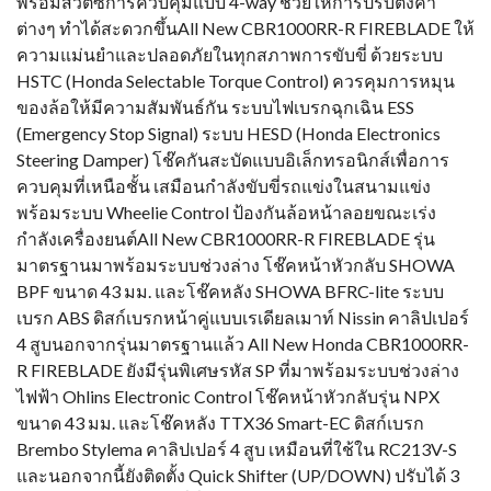
พร้อมสวิตซ์การควบคุมแบบ 4-way ช่วยให้การปรับตั้งค่า
ต่างๆ ทำได้สะดวกขึ้นAll New CBR1000RR-R FIREBLADE ให้
ความแม่นยำและปลอดภัยในทุกสภาพการขับขี่ ด้วยระบบ
HSTC (Honda Selectable Torque Control) ควรคุมการหมุน
ของล้อให้มีความสัมพันธ์กัน ระบบไฟเบรกฉุกเฉิน ESS
(Emergency Stop Signal) ระบบ HESD (Honda Electronics
Steering Damper) โช๊คกันสะบัดแบบอิเล็กทรอนิกส์เพื่อการ
ควบคุมที่เหนือชั้น เสมือนกำลังขับขี่รถแข่งในสนามแข่ง
พร้อมระบบ Wheelie Control ป้องกันล้อหน้าลอยขณะเร่ง
กำลังเครื่องยนต์All New CBR1000RR-R FIREBLADE รุ่น
มาตรฐานมาพร้อมระบบช่วงล่าง โช๊คหน้าหัวกลับ SHOWA
BPF ขนาด 43 มม. และโช๊คหลัง SHOWA BFRC-lite ระบบ
เบรก ABS ดิสก์เบรกหน้าคู่แบบเรเดียลเมาท์ Nissin คาลิปเปอร์
4 สูบนอกจากรุ่นมาตรฐานแล้ว All New Honda CBR1000RR-
R FIREBLADE ยังมีรุ่นพิเศษรหัส SP ที่มาพร้อมระบบช่วงล่าง
ไฟฟ้า Ohlins Electronic Control โช๊คหน้าหัวกลับรุ่น NPX
ขนาด 43 มม. และโช๊คหลัง TTX36 Smart-EC ดิสก์เบรก
Brembo Stylema คาลิปเปอร์ 4 สูบ เหมือนที่ใช้ใน RC213V-S
และนอกจากนี้ยังติดตั้ง Quick Shifter (UP/DOWN) ปรับได้ 3