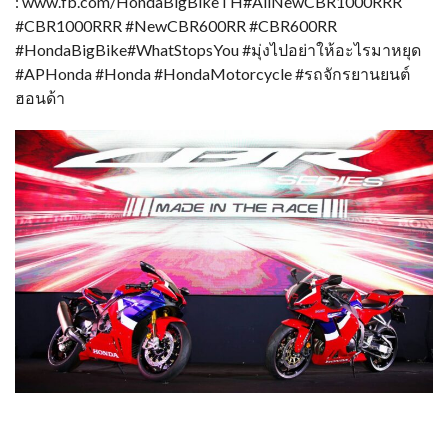
: www.fb.com/HondaBigBikeTH#AllNewCBR1000RRR
#CBR1000RRR #NewCBR600RR #CBR600RR
#HondaBigBike#WhatStopsYou #มุ่งไปอย่าให้อะไรมาหยุด
#APHonda #Honda #HondaMotorcycle #รถจักรยานยนต์
ฮอนด้า