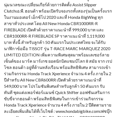
นุ่มนวลขณะเปลี่ยนเกียร์ด้วยการติดตั้ง Assist Slipper
Clutchเอ.พี. ฮอนด้า พร้อมเปิดรับจองรถทั้งสองรุ่นเป็นครั้งแรก
ในงานมอเตอร์ เอ็กซ์โป 2020 และที่ Honda BigWing ทุก
สาขาทั่วประเทศ โดย All New Honda CBR1000RR-R
FIREBLADE เปิดตัวด้วยราคาแนะนำที่ 999,000 บาท และ
CBR1000RR-R FIREBLADE SP ราคาแนะนำที่ 1,119,000
บาท ทั้งนี้ สำหรับลูกค้า 50 คันแรกในประเทศไทย จะได้รับ
นาฬิกาข้อมือ TISSOT รุ่น T-RACE MARC MARQUEZ 2020
LIMITED EDITION เพิ่มความพิเศษสุดมาพร้อมเลเซอร์ลาย
เซ็นต์ของ มาร์ค มาร์เกซ ยอดนักบิดแชมป์โลก 8 สมัย จาก เรป
โซล ฮอนด้า อยู่ที่ด้านหลังเรือน พร้อมสิทธิพิเศษ สามารถเข้า
ร่วมกิจกรรม Honda Track Xperience จำนวน 4 ครั้ง ภายใน 2
ปีสำหรับ All New CBR600RR เปิดตัวด้วยราคาแนะนำที่
549,000 บาท โปรโมชันพิเศษสำหรับลูกค้า 50 คันแรก รับ
ทันที ชุดแต่งเพอร์ฟอร์แมนซ์ Quick Shifter ออฟชันเสริมการ
ขับขี่จากฮอนด้า พร้อมสิทธิพิเศษในการเข้าร่วมกิจกรรม
Honda Track Xperience จำนวน 4 ครั้ง ภายใน 2 ปีติดตามราย
ละเอียดเพิ่มเติมได้ที่เว็บไซต์ : www.hondabigbike.comเฟซบุ๊ก