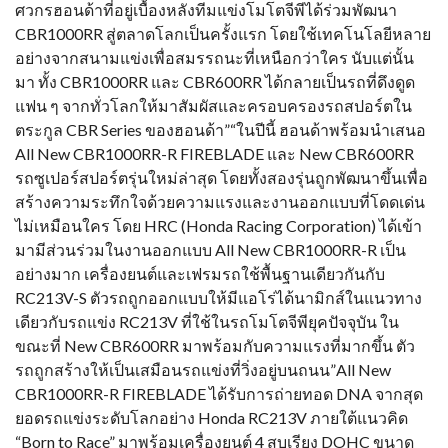
ศวกรฮอนด้าที่อยู่เบื้องหลังทีมแข่งโมโตจีพีได้ร่วมพัฒนา
CBR1000RR สู่ตลาดโลกเป็นครั้งแรก โดยใช้เทคโนโลยีหลาย
อย่างจากสนามแข่งเพื่อสมรรถนะที่เหนือกว่าใคร นับแต่นั้น
มา ทั้ง CBR1000RR และ CBR600RR ได้กลายเป็นรถที่ดึงดูด
แฟน ๆ จากทั่วโลกให้มาสัมผัสและครอบครองรถสปอร์ตใน
ตระกูล CBR Series ของฮอนด้า”“ในปีนี้ ฮอนด้าพร้อมนำเสนอ
All New CBR1000RR-R FIREBLADE และ New CBR600RR
รถซูเปอร์สปอร์ตรุ่นใหม่ล่าสุด โดยทั้งสองรุ่นถูกพัฒนาขึ้นเพื่อ
สร้างความระทึกใจด้วยความแรงและงานออกแบบที่โดดเด่น
ไม่เหมือนใคร โดย HRC (Honda Racing Corporation) ได้เข้า
มามีส่วนร่วมในงานออกแบบ All New CBR1000RR-R เป็น
อย่างมาก เครื่องยนต์และเฟรมรถใช้พื้นฐานเดียวกันกับ
RC213V-S ตัวรถถูกออกแบบให้มีแอโร่ได้นามิกส์ในแนวทาง
เดียวกับรถแข่ง RC213V ที่ใช้ในรถโมโตจีพียุคปัจจุบัน ใน
ขณะที่ New CBR600RR มาพร้อมกับความแรงที่มากขึ้น ตัว
รถถูกสร้างให้เป็นเสมือนรถแข่งที่วิ่งอยู่บนถนน”All New
CBR1000RR-R FIREBLADE ได้รับการถ่ายทอด DNA จากสุด
ยอดรถแข่งระดับโลกอย่าง Honda RC213V ภายใต้แนวคิด
“Born to Race” มาพร้อมเครื่องยนต์ 4 สูบเรียง DOHC ขนาด