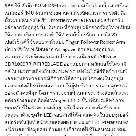
999 ซีซี หัวฉีด PGM-DSFI ระบายความร้อนด้วยน้ำ มาพร้อม
เซนเซอร์ IMU 6 แกน ช่วยควบคุมแรงบิดและการทรงตัว ติด
ตั้งระบบคันเร่งไฟฟ้า Throttle by Wire เฟรมและสวิงอาร์ม
ผลิตจากวัสดุอลูมินั่ม ในขณะที่ก้านสูบผลิตจากวัสดุไทเทเนียม
ให้ความแข็งแกร่ง แต่ทำให้ตัวรถมีน้ำหนักเบาลงถึง 20
เปอร์เซ็นต์ ใช้ระบบวาล์วแบบ Finger-Follower Rocker Arm
ท่อไอเสียไทเทเนียมจาก Akrapovic ตอบสนองทุกย่าน
ความเร็ว ช่วยรีดสมรรถนะได้อย่างเหนือระดับAll New
CBR1000RR-R FIREBLADE ออกแบบตามหลักแอโร่ไดนามิ
กส์ในแนวทางเดียวกับ RC213V รถแข่งโมโตจีพีที่คว้าแชมป์
โลกมาแล้วมากมาย มิติตัวรถให้ความเท่โดดเด่นในทุกมุม
มอง ท่านั่งดีไซน์ใหม่ออกแบบให้ผู้ขับขี่สามารถควบคุมรถได้
อย่างมั่นคงที่สุด โดยการกระจายน้ำหนักระหว่างล้อหน้าและ
หลังอย่างสมดุล ติดตั้ง Winglet แบบ 3 ชั้น เพิ่มประสิทธิภาพ
ขณะขับขี่ในช่วงความเร็วสูงหรือในระหว่างเพิ่มอัตราเร่ง
สะดุดตาด้วยชุดไฟ LED รอบคันที่ให้ความดุดันในแบบซูเปอร์
สปอร์ตพันธุ์แท้ หน้าจอแสดงผล Full Color TFT Meter ขนาด
5 นิ้ว แสดงข้อมูลครบถ้วนแบบเดียวกับที่ใช้ในสนามแข่งขัน