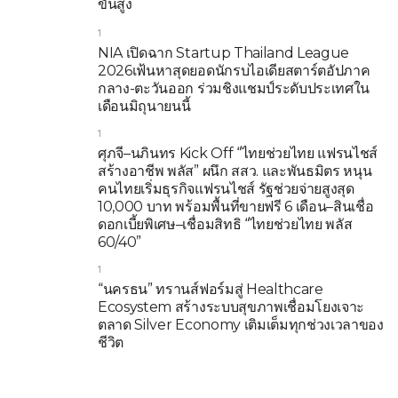
ขั้นสูง
1
NIA เปิดฉาก Startup Thailand League
2026เฟ้นหาสุดยอดนักรบไอเดียสตาร์ตอัปภาค
กลาง-ตะวันออก ร่วมชิงแชมป์ระดับประเทศใน
เดือนมิถุนายนนี้
1
ศุภจี–นภินทร Kick Off “ไทยช่วยไทย แฟรนไชส์
สร้างอาชีพ พลัส” ผนึก สสว. และพันธมิตร หนุน
คนไทยเริ่มธุรกิจแฟรนไชส์ รัฐช่วยจ่ายสูงสุด
10,000 บาท พร้อมพื้นที่ขายฟรี 6 เดือน–สินเชื่อ
ดอกเบี้ยพิเศษ–เชื่อมสิทธิ “ไทยช่วยไทย พลัส
60/40”
1
“นครธน” ทรานส์ฟอร์มสู่ Healthcare
Ecosystem สร้างระบบสุขภาพเชื่อมโยงเจาะ
ตลาด Silver Economy เติมเต็มทุกช่วงเวลาของ
ชีวิต