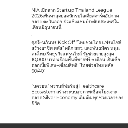
1
NIA เปิดฉาก Startup Thailand League
2026เฟ้นหาสุดยอดนักรบไอเดียสตาร์ตอัปภาค
กลาง-ตะวันออก ร่วมชิงแชมป์ระดับประเทศใน
เดือนมิถุนายนนี้
1
ศุภจี–นภินทร Kick Off “ไทยช่วยไทย แฟรนไชส์
สร้างอาชีพ พลัส” ผนึก สสว. และพันธมิตร หนุน
คนไทยเริ่มธุรกิจแฟรนไชส์ รัฐช่วยจ่ายสูงสุด
10,000 บาท พร้อมพื้นที่ขายฟรี 6 เดือน–สินเชื่อ
ดอกเบี้ยพิเศษ–เชื่อมสิทธิ “ไทยช่วยไทย พลัส
60/40”
1
“นครธน” ทรานส์ฟอร์มสู่ Healthcare
Ecosystem สร้างระบบสุขภาพเชื่อมโยงเจาะ
ตลาด Silver Economy เติมเต็มทุกช่วงเวลาของ
ชีวิต