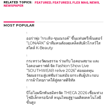
RELATED TOPICS:
,
,
,
,
FEATURED
FEATURED2
FLEX MAG
NEWS
NEWSPAPER
MOST POPULAR
1
ออร่าพุ่ง “กระทิง-ขุนณรงค์” ขึ้นแท่นพรีเซ็นเตอร์
“LONARK” นำทีมคนดังเผยเคล็ดลับผิวโกลว์ใส
สไตล์ K-Beauty
1
กระทรวงวัฒนธรรม ร่วมกับ ไอคอนสยาม และ
ไอคอนคราฟต์ จัด Fashion Show Live
“SOUTHWEAR relive 2026” ต่อยอดทุน
วัฒนธรรมสู่แฟชั่นร่วมสมัย ยกระดับผู้ประกอบ
การผ้าไทยภาคใต้สู่ตลาดดิจิทัล
1
บีโอไอผนึกพันธมิตรจัด THECA 2026 เชื่อมห่วง
โซ่อิเล็กทรอนิกส์ หนุนไทยสู่ฐานผลิตเทคโนโลยี
ขั้นสูง