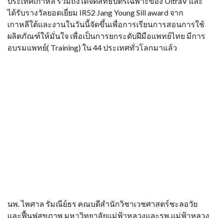
ประเทศเกาหลี รวมถึงได้จดสิทธิบัตรเฉพาะของ UltraV และ
ได้รับรางวัลยอดเยี่ยม IR52 Jang Young Sill award จาก
เกาหลีใต้และงานในวันนี้จัดขึ้นเพื่อการเรียนการสอนการใช้
ผลิตภัณฑ์ให้มั่นใจ เพื่อเป็นการยกระดับฝีมือแพทย์ไทย มีการ
อบรมแพทย์( Training) ใน 44 ประเทศทั่วโลกมาแล้ว
นพ. ไพศาล รัมณีย์ธร คณบดีสำนักวิชาเวชศาสตร์ชะลอวัย
และฟื้นฟูสุขภาพ มหาวิทยาลัยแม่ฟ้าหลวงและรพ.แม่ฟ้าหลวง