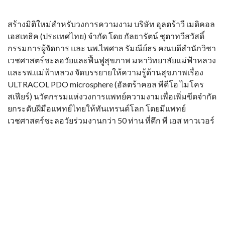
สร้างมิติใหม่สำหรับวงการความงาม บริษัท อุลตร้าวี เมดิคอล
เอสเทธิค (ประเทศไทย) จำกัด โดย กัลยารัตน์ ชุตาทวีสวัสดิ์
กรรมการผู้จัดการ และ นพ.ไพศาล รัมณีย์ธร คณบดีสำนักวิชา
เวชศาสตร์ชะลอวัยและฟื้นฟูสุขภาพ มหาวิทยาลัยแม่ฟ้าหลวง
และรพ.แม่ฟ้าหลวง จัดบรรยายให้ความรู้ด้านสุขภาพเรื่อง
ULTRACOL PDO microsphere (อัลตร้าคอล พีดีโอ ไมโคร
สเฟียร์) นวัตกรรมแห่งวงการแพทย์ความงามเพื่อเพิ่มขีดจำกัด
ยกระดับฝีมือแพทย์ไทยให้ทันเทรนด์โลก โดยมีแพทย์
เวชศาสตร์ชะลอวัยร่วมงานกว่า 50 ท่าน ที่ตึก พี เอส ทาวเวอร์