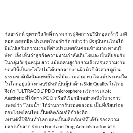
กัลยารัตน์ ชุตาทวีสวัสดิ์ กรรมการผู้จัดการบริษัทอุลตร้าวี เมดิ
คอล เอสเทธิค ประเทศไทย จำกัด กล่าวว่า ปัจจุบันคนไทยได้
บินไปเสริมความงามที่ต่างประเทศกันค่อนข้างมาก ทางบริ
ษัทฯ เล็ง เห็นว่าธุรกิจความงามกำลังเติบโตและเป็นที่ยอมรับ
ในกลุ่มวัยรุ่นหนุ่ม สาว แม้แต่คนสูงวัย รวมถึงเทรนความงาม
ของปีนี้เป็นอะไรไปไม่ได้นอกจากงานผิว ผิวดี ผิวสวย ดูเป็น
ธรรมชาติ ดังนั้นแพทย์ไทยที่มีความสามารถไม่แพ้ประเทศใด
ในโลกอยู่แล้ว ทางบริษัทที่เป็นผู้นำด้าน Skin Quality ในไทย
จึงนำ “ULTRACOL” PDO microsphere นวัตกรรมแห่ง
Aesthetic ที่ใช้สาร PDO หรือที่เรียกอีกอย่างหนึ่งในวงการ
แพทย์ว่า “ไหมน้ำ” ได้ผ่านการรับรองของอย. เป็นที่เรียบร้อย
ตอบโจทย์คนไทยเป็นผลิตภัณฑ์ที่กำลังติด
เทรนด์ที่ใช้กันทั่วโลก และเป็นผลิตภัณฑ์ที่ได้รับรองความ
ปลอดภัยจาก Korea Food and Drug Administration จาก