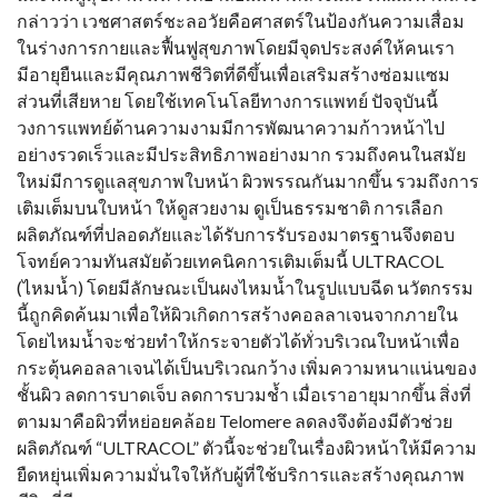
กล่าวว่า เวชศาสตร์ชะลอวัยคือศาสตร์ในป้องกันความเสื่อม
ในร่างการกายและฟื้นฟูสุขภาพโดยมีจุดประสงค์ให้คนเรา
มีอายุยืนและมีคุณภาพชีวิตที่ดีขึ้นเพื่อเสริมสร้างซ่อมแซม
ส่วนที่เสียหาย โดยใช้เทคโนโลยีทางการแพทย์ ปัจจุบันนี้
วงการแพทย์ด้านความงามมีการพัฒนาความก้าวหน้าไป
อย่างรวดเร็วและมีประสิทธิภาพอย่างมาก รวมถึงคนในสมัย
ใหม่มีการดูแลสุขภาพใบหน้า ผิวพรรณกันมากขึ้น รวมถึงการ
เติมเต็มบนใบหน้า ให้ดูสวยงาม ดูเป็นธรรมชาติ การเลือก
ผลิตภัณฑ์ที่ปลอดภัยและได้รับการรับรองมาตรฐานจึงตอบ
โจทย์ความทันสมัยด้วยเทคนิคการเติมเต็มนี้ ULTRACOL
(ไหมน้ำ) โดยมีลักษณะเป็นผงไหมน้ำในรูปแบบฉีด นวัตกรรม
นี้ถูกคิดค้นมาเพื่อให้ผิวเกิดการสร้างคอลลาเจนจากภายใน
โดยไหมน้ำจะช่วยทำให้กระจายตัวได้ทั่วบริเวณใบหน้าเพื่อ
กระตุ้นคอลลาเจนได้เป็นบริเวณกว้าง เพิ่มความหนาแน่นของ
ชั้นผิว ลดการบาดเจ็บ ลดการบวมช้ำ เมื่อเราอายุมากขึ้น สิ่งที่
ตามมาคือผิวที่หย่อยคล้อย Telomere ลดลงจึงต้องมีตัวช่วย
ผลิตภัณฑ์ “ULTRACOL” ตัวนี้จะช่วยในเรื่องผิวหน้าให้มีความ
ยืดหยุ่นเพิ่มความมั่นใจให้กับผู้ที่ใช้บริการและสร้างคุณภาพ