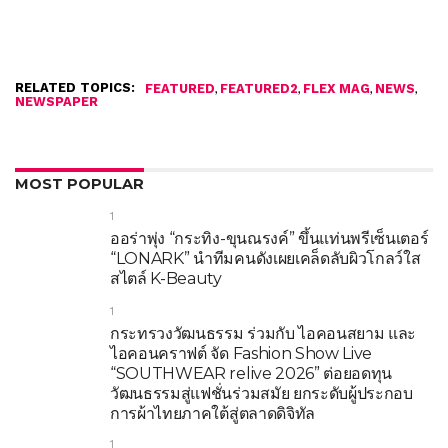
RELATED TOPICS:
,
,
,
,
FEATURED
FEATURED2
FLEX MAG
NEWS
NEWSPAPER
MOST POPULAR
1
ออร่าพุ่ง “กระทิง-ขุนณรงค์” ขึ้นแท่นพรีเซ็นเตอร์
“LONARK” นำทีมคนดังเผยเคล็ดลับผิวโกลว์ใส
สไตล์ K-Beauty
1
กระทรวงวัฒนธรรม ร่วมกับ ไอคอนสยาม และ
ไอคอนคราฟต์ จัด Fashion Show Live
“SOUTHWEAR relive 2026” ต่อยอดทุน
วัฒนธรรมสู่แฟชั่นร่วมสมัย ยกระดับผู้ประกอบ
การผ้าไทยภาคใต้สู่ตลาดดิจิทัล
1