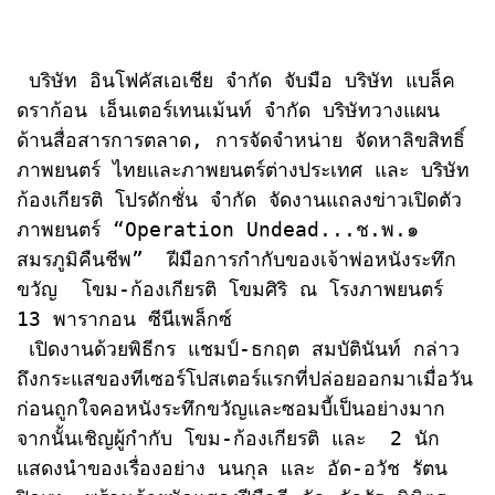
 บริษัท อินโฟคัสเอเชีย จำกัด จับมือ บริษัท แบล็ค 
ดราก้อน เอ็นเตอร์เทนเม้นท์ จำกัด บริษัทวางแผน 
ด้านสื่อสารการตลาด, การจัดจำหน่าย จัดหาลิขสิทธิ์
ภาพยนตร์ ไทยและภาพยนตร์ต่างประเทศ และ บริษัท 
ก้องเกียรติ โปรดักชั่น จำกัด จัดงานแถลงข่าวเปิดตัว
ภาพยนตร์ “Operation Undead...ช.พ.๑ 
สมรภูมิคืนชีพ”  ฝีมือการกำกับของเจ้าพ่อหนังระทึก
ขวัญ  โขม-ก้องเกียรติ โขมศิริ ณ โรงภาพยนตร์ 
13 พารากอน ซีนีเพล็กซ์

 เปิดงานด้วยพิธีกร แชมป์-ธกฤต สมบัตินันท์ กล่าว
ถึงกระแสของทีเซอร์โปสเตอร์แรกที่ปล่อยออกมาเมื่อวัน
ก่อนถูกใจคอหนังระทึกขวัญและซอมบี้เป็นอย่างมาก  
จากนั้นเชิญผู้กำกับ โขม-ก้องเกียรติ และ  2 นัก
แสดงนำของเรื่องอย่าง นนกุล และ อัด-อวัช รัตน