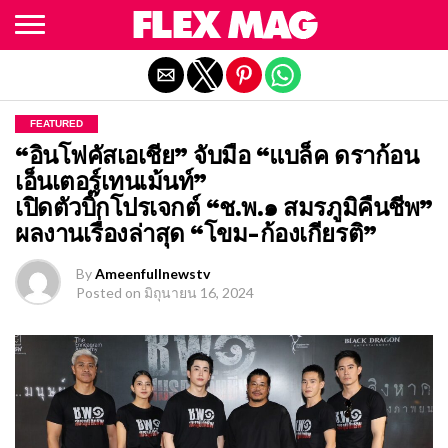
Exit mobile version
FEATURED
“อินโฟคัสเอเชีย” จับมือ “แบล็ค ดราก้อน
เอ็นเตอร์เทนเม้นท์”
เปิดตัวบิ๊กโปรเจกต์ “ช.พ.๑ สมรภูมิคืนชีพ”
ผลงานเรื่องล่าสุด “โขม-ก้องเกียรติ”
By
Ameenfullnewstv
Posted on
มิถุนายน 16, 2024