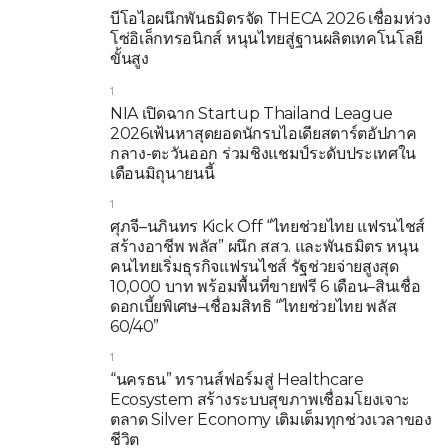
บีโอไอผนึกพันธมิตรจัด THECA 2026 เชื่อมห่วง
โซ่อิเล็กทรอนิกส์ หนุนไทยสู่ฐานผลิตเทคโนโลยี
ขั้นสูง
1
NIA เปิดฉาก Startup Thailand League
2026เฟ้นหาสุดยอดนักรบไอเดียสตาร์ตอัปภาค
กลาง-ตะวันออก ร่วมชิงแชมป์ระดับประเทศใน
เดือนมิถุนายนนี้
1
ศุภจี–นภินทร Kick Off “ไทยช่วยไทย แฟรนไชส์
สร้างอาชีพ พลัส” ผนึก สสว. และพันธมิตร หนุน
คนไทยเริ่มธุรกิจแฟรนไชส์ รัฐช่วยจ่ายสูงสุด
10,000 บาท พร้อมพื้นที่ขายฟรี 6 เดือน–สินเชื่อ
ดอกเบี้ยพิเศษ–เชื่อมสิทธิ “ไทยช่วยไทย พลัส
60/40”
1
“นครธน” ทรานส์ฟอร์มสู่ Healthcare
Ecosystem สร้างระบบสุขภาพเชื่อมโยงเจาะ
ตลาด Silver Economy เติมเต็มทุกช่วงเวลาของ
ชีวิต