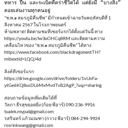
ทหาร ปืน และระเบิดที่คร่าชีวิตได้ แต่ยังมี “บางสิ่ง” 
คอยเล่นงานทุกคนอยู่
“ช.พ.๑ สมรภูมิคืนชีพ” มีกำหนดเข้าฉายวันพฤหัสบดีที่ 1
สิงหาคม 2567 ในโรงภาพยนตร์
ห้ามพลาด! ติดตามชมทีเซอร์แรกได้ตั้งแต่วันนี้ ทาง
https://youtu.be/lw3uOHCq8RM และติดตามความ
เคลื่อนไหวของ “ช.พ.๑ สมรภูมิคืนชีพ” ได้ทาง
https://www.facebook.com/blackdragonentTH?
mibextid=LQQJ4d
ลิงค์ทีเซอร์แรก
https://drive.google.com/drive/folders/1vUnFa-
ytGe6KQ8usDL6MxMvdTvB2AgP_?usp=sharing
สอบถามข้อมูลเพิ่มเติมได้ที่
วัลภา ธีรสุขยอดยิ่ง (ก้อย พีอาร์) 090-236-9916
tualek.mypal@gmail.com
รสรินทร์ แก้วมณฑา (กวาง พีอาร์) 084-294-9924
rosrinkwang@gmail.com