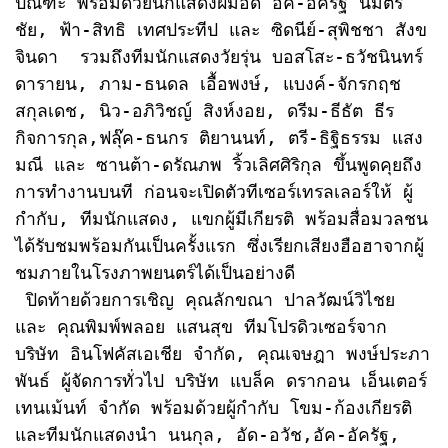
ปิณฑะ พร้อมด้วยนักแสดงฝีมือดี อัค-อัครัฐ นิมิตร
ชัย, ฟ้า-สิทธิ เทศประทีป และ ซิดนีย์-สุพิชชา สังข
จินดา  รวมถึงทีมนักแสดงวัยรุ่น บอสโสะ-ธวัชนินทร์ 
ดารายน, ภาม-ธนดล เอื้อพงษ์, แบงค์-จักรกฤช 
สกุลเดช, นิว-อภิวิชญ์ สิงห์งอย, ดรีม-ธีธัต ธีร
กิจการกุล,ฟลุ๊ค-ธนกร ติยานนท์, ตรี-ธิฐิธรรม แสง
มณี และ ซานต้า-ดรัณภพ ริ้วเลิศศิริกุล ขึ้นพูดคุยถึง
การทำงานบนที ก่อนจะเปิดตัวทีเซอร์เทรลเลอร์ให้ ผู้
กำกับ, ทีมนักแสดง, แขกผู้มีเกียรติ พร้อมสื่อมวลชน
ได้รับชมพร้อมกันเป็นครั้งแรก ซึ่งเรียกเสียงฮือฮาจากผู้
ชมภายในโรงภาพยนตร์ได้เป็นอย่างดี

 ปิดท้ายด้วยการเชิญ คุณลักขณา ปาลวัฒน์วิไชย 
และ คุณพิมพ์พลอย แสนสุข ทีมโปรดิวเซอร์จาก 
บริษัท อินโฟคัสเอเชีย จำกัด, คุณเจษฎา พงษ์ประภา
พันธ์ ผู้จัดการทั่วไป บริษัท แบล็ค ดรากอน เอ็นเตอร์
เทนเม้นท์ จำกัด พร้อมด้วยผู้กำกับ โขม-ก้องเกียรติ 
และทีมนักแสดงนำ นนกุล, อัด-อวัช,อัค-อัครัฐ, 