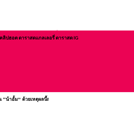
ิจ คลิปฮอต ดาราสดแกลเลอรี่ ดาราสด IG
น้าอั้ม” ด้วยเหตุผลนี้!