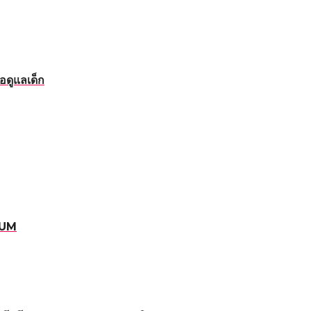
อดูแลเด็ก
RUM