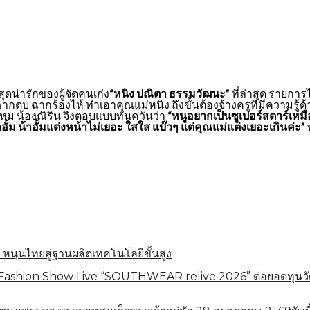
ุดน่ารักของผู้จัดคนเก่ง
“หนิง ปณิตา ธรรมวัฒนะ”
ที่ล่าสุด รายกา
ฉากตบ ฉากร้องไห้ ทำเอาคุณแม่หนิง ถึงขั้นต้องจ้างครูที่มีความร
ไหม น้องณิริน จึงตอบแบบทันควันว่า
“หนูอยากเป็นซูเปอร์สตาร์เหมื
อั้ม น้าอั้มแต่งหน้าไม่เยอะ ใสใส แบ๊วๆ แต่คุณแม่แต่งเยอะเกินค่ะ”
 หนุนไทยสู่ฐานผลิตเทคโนโลยีขั้นสูง
shion Show Live “SOUTHWEAR relive 2026” ต่อยอดทุนวัฒนธร