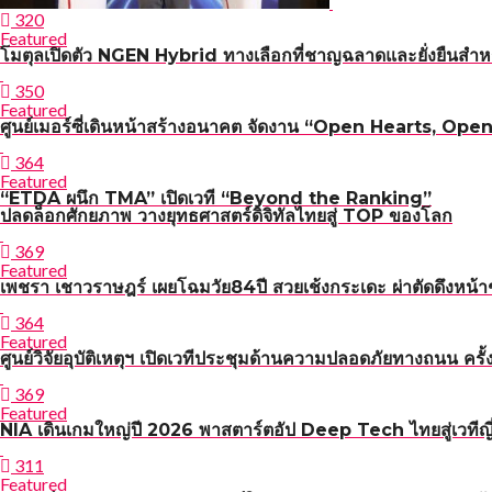
320
Featured
โมตุลเปิดตัว NGEN Hybrid ทางเลือกที่ชาญฉลาดและยั่งยืนสำหร
350
Featured
ศูนย์เมอร์ซี่เดินหน้าสร้างอนาคต จัดงาน “Open Hearts, Open H
364
Featured
“ETDA ผนึก TMA” เปิดเวที “Beyond the Ranking”
ปลดล็อกศักยภาพ วางยุทธศาสตร์ดิจิทัลไทยสู่ TOP ของโลก
369
Featured
เพชรา เชาวราษฎร์ เผยโฉมวัย84ปี สวยเช้งกระเดะ ผ่าตัดดึงหน้า
364
Featured
ศูนย์วิจัยอุบัติเหตุฯ เปิดเวทีประชุมด้านความปลอดภัยทาง
369
Featured
NIA เดินเกมใหญ่ปี 2026 พาสตาร์ตอัป Deep Tech ไทยสู่เวทีญี่
311
Featured