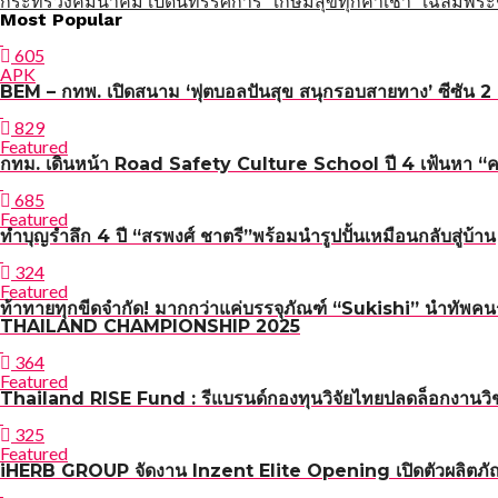
กระทรวงคมนาคม เปิดนิทรรศการ “เกษมสุขทุกค่ำเช้า” เฉลิมพระ
แนะแนว
Most Popular
เรื่อง
605
APK
BEM – กทพ. เปิดสนาม ‘ฟุตบอลปันสุข สนุกรอบสายทาง’ ซีซัน 2 เ
829
Featured
กทม. เดินหน้า Road Safety Culture School ปี 4 เฟ้นหา “ครูผู
685
Featured
ทำบุญรำลึก 4 ปี “สรพงศ์ ชาตรี”พร้อมนำรูปปั้นเหมือนกลับสู่บ้าน
324
Featured
ท้าทายทุกขีดจำกัด! มากกว่าแค่บรรจุภัณฑ์ “Sukishi” นำทัพค
THAILAND CHAMPIONSHIP 2025
364
Featured
Thailand RISE Fund : รีแบรนด์กองทุนวิจัยไทยปลดล็อกงานวิช
325
Featured
iHERB GROUP จัดงาน Inzent Elite Opening เปิดตัวผลิตภั