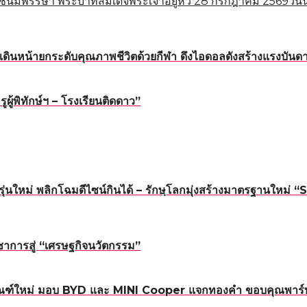
ชนมพรรษา พระบาทสมเด็จพระเจ้าอยู่หัว 28 กรกฎาคม 2569วันนี
ดินหน้ายกระดับคุณภาพชีวิตด้วยกีฬา ดึงไอดอลดังสร้างแรงบันดาล
้พิทักษ์ฯ – โรงเรียนติดดาว”
นรุ่นใหม่ พลิกโฉมดีไซน์กินได้ – รักษฺโลกมุ่งสร้างมาตรฐาน
าการสู่ “เศรษฐกิจนวัตกรรม”
ณฑ์ใหม่ มอบ BYD และ MINI Cooper แจกทองคำ ขอบคุณพาร์ทเน