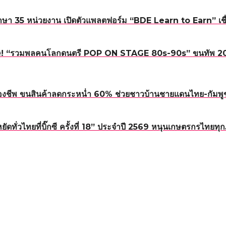
า 35 หน่วยงาน เปิดตัวแพลตฟอร์ม “BDE Learn to Earn” เชื่อม
! “รวมพลคนโลกดนตรี POP ON STAGE 80s-90s” ขนทัพ 20 ศิลปิ
องชีพ ขนสินค้าลดกระหน่ำ 60% ช่วยชาวบ้านชายแดนไทย-กัมพู
หยัดทั่วไทยที่บิ๊กซี ครั้งที่ 18” ประจำปี 2569 หนุนเกษตรกรไทย