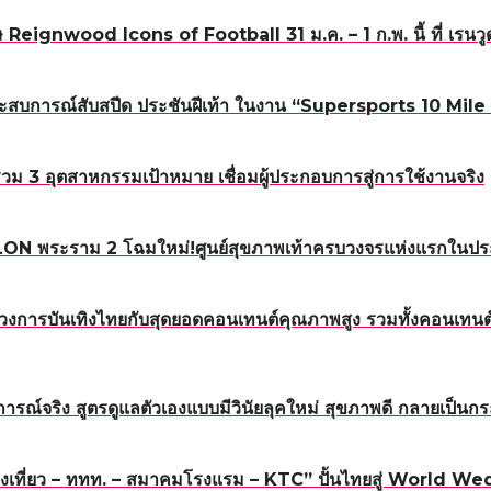
eignwood Icons of Football 31 ม.ค. – 1 ก.พ. นี้ ที่ เรนวู
เปิดประสบการณ์สับสปีด ประชันฝีเท้า ในงาน “Supersports 1
3 อุตสาหกรรมเป้าหมาย เชื่อมผู้ประกอบการสู่การใช้งานจริง
 TALON พระราม 2 โฉมใหม่!ศูนย์สุขภาพเท้าครบวงจรแห่งแรกในป
กโฉมวงการบันเทิงไทยกับสุดยอดคอนเทนต์คุณภาพสูง รวมทั้งคอนเ
ารณ์จริง สูตรดูแลตัวเองแบบมีวินัยลุคใหม่ สุขภาพดี กลายเป็
งเที่ยว – ททท. – สมาคมโรงแรม – KTC” ปั้นไทยสู่ World Wed