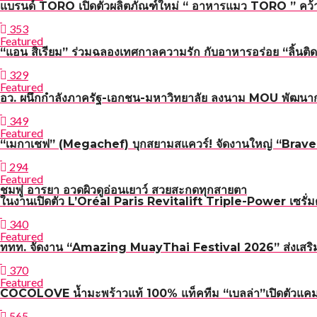
แบรนด์ TORO เปิดตัวผลิตภัณฑ์ใหม่ “ อาหารแมว TORO ” คว้า 
353
Featured
“แอน สิเรียม” ร่วมฉลองเทศกาลความรัก กับอาหารอร่อย “ลิ้นติด
329
Featured
อว. ผนึกกำลังภาครัฐ-เอกชน-มหาวิทยาลัย ลงนาม MOU พัฒนาก
349
Featured
“เมกาเชฟ” (Megachef) บุกสยามสแควร์! จัดงานใหญ่ “Brave n 
294
Featured
ชมพู่ อารยา อวดผิวดูอ่อนเยาว์ สวยสะกดทุกสายตา
ในงานเปิดตัว L’Oréal Paris Revitalift Triple-Power เซรั่มต
340
Featured
ททท. จัดงาน “Amazing MuayThai Festival 2026” ส่งเสริมกา
370
Featured
COCOLOVE น้ำมะพร้าวแท้ 100% แท็คทีม “เบลล่า”เปิดตัวแค
565