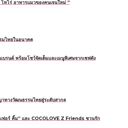
่ “ โทโร่ อาหารแมวของคนเจนใหม่ ”
หกรรมไทยในอนาคต
บรนด์ พร้อมโชว์จัดเต็มและเมนูพิเศษจากเชฟดัง
ญญาทางวัฒนธรรมไทยสู่ระดับสากล
ิเฟอร์ คิ้ม” และ COCOLOVE Z Friends ชวนรัก