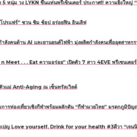
5 หนุ่ม วง LYKN ขึ้นแท่นพรีเซ็นเตอร์ ประกาศ!! ความยิ่งใหญ
โปรแฟร์” ชวน ชิม ช้อป อร่อยฟิน อินเลิฟ
ำลังคนด้าน AI และยานยนต์ไฟฟ้า มุ่งผลิตกำลังคนเพื่ออุตสา
Meet . . . Eat ความอร่อย” เปิดตัว 7 สาว 4EVE พรีเซนเตอร์แ
ัวแม่ Anti-Aging ณ เซ็นทรัลเวิลด์
รท่องเที่ยวเชิงกีฬาพร้อมผลักดัน “กีฬามวยไทย” มรดกภูมิปั
มเปญ Love yourself, Drink for your health #3ดีวา “เจนน