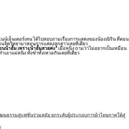
รไนน์เอ็นเตอร์เทน ได้ไปสอบถามเรื่องการแสดงของน้องณิริน ที่ตอน
ู้ด้านจิตวิทยามาสอนการแสดงลูกสาวเลยทีเดียว
อนน้าอั้ม เพราะน้าอั้มสวยค่ะ”
เมื่อหนิง ถามว่าไม่อยากเป็นเหมือน
ทำเอาแม่หนิง ทั้งขำทั้งเหวอกันเลยทีเดียว
รมสู่แฟชั่นร่วมสมัย ยกระดับผู้ประกอบการผ้าไทยภาคใต้สู่