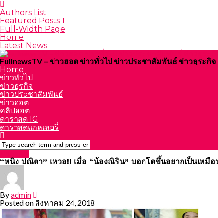
Authors List
Featured Posts 1
Full-Width Page
Home
Latest News
FullnewsTV – ข่าวฮอต ข่าวทั่วไป ข่าวประชาสัมพันธ์ ข่าวธุระก
Home
ข่าวทั่วไป
ข่าวธุรกิจ
ข่าวประชาสัมพันธ์
ข่าวฮอต
คลิปฮอต
ดาราสด IG
ดาราสดแกลเลอรี่
ข่าวฮอต
“หนิง ปณิตา” เหวอ!! เมื่อ “น้องณิริน” บอกโตขึ้นอยากเป็นเหมือน “
By
admin
Posted on
สิงหาคม 24, 2018