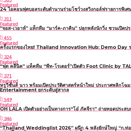
Featured
24 ไอคอนฟุตบอลระดับตำนานร่วมโชว์วงสวิงกอล์ฟรายการพิเศษ R
311
Featured
“จอส-เวอาห์” แท็กทีม “มาร์ค-ภาคิน” ปลุกพลังนักวิ่ง ชวน
455
Featured
ครั้งแรกของไทย! Thailand Innovation Hub: Demo Day รวม 
324
Featured
“ฟุต คลีนิค” แท็คทีม “พีท-โรเตอร์”เปิดตัว Foot Clinic by
371
Featured
ทรูวิชั่นส์ นาว พร้อมเปิดประวัติศาสตร์หน้าใหม่ ประกาศพลิ
Entertainment ยกระดับสู่สากล
549
Featured
OH LALA เปิดตัวอย่างเป็นทางการ“โอ๋ ภัคจีรา” ถ่ายทอดประสบก
346
Featured
“Thailand Weddinglist 2026” ผนึก 4 พลังยักษ์ใหญ่ “ก.ท่อ