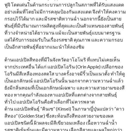
ฟูจิ โดดเด่นในด้านกระบวนการปลูกในสภาพที่ได้รับแสงแดด
อย่างเต็มที่โดยไม่มีการคลุมป้องกันแสงแดด จึงทำให้คงความ
กรอบไว้ได้มาก และมีรสชาติหวานฉ่ำ นอกจากนี้ยังเป็นสาย
พันธุ์ที่มีปริมาณการผลิตสูงที่สุดและเป็นตัวแทนของสายพันธุ์
ที่วางจำหน่ายได้ยาวนาน แม้จะเป็นสายพันธุ์แบบมาตรฐาน
แต่ได้รับการยอมรับในเรื่องรสชาติ คุณภาพ และความกรอบ
เป็นอีกสายพันธุ์ที่อยากแนะนำให้ลองชิม
ด้านแอปเปิลสีทองที่มีในจังหวัดอาโอโมริ ที่แทบไม่เคยเห็น
จากประเทศอื่น ได้แก่ แอปเปิลโอริน (Orin Apple) เปลือกของ
โอรินมีสีเหลืองทองสดใส บางครั้งอาจมีริ้วเป็นแนวตั้ง ทำให้ดู
เป็นเอกลักษณ์ แอปเปิลโอรินนั้น นอกจากความหวานฉ่ำแล้ว
ยังมีกลิ่นหอมที่เป็นเอกลักษณ์เฉพาะ และความสวยงามของสี
ทอง หากคุณกำลังมองหาแอปเปิลที่แตกต่างจากสายพันธุ์
ทั่วไป แอปเปิลโอรินคือตัวเลือกที่ไม่ควรพลาด
ด้าน แอปเปิลพันธุ์ “คินเซ” (Kinsei) ในภาษาญี่ปุ่นแปลว่า “ดาว
สีทอง” (Golden Star) ซึ่งสะท้อนถึงสีทองสวยงามของผล
แอปเปิลชนิดนี้ ผิวผลจะมีสีเขียวอมเหลือง เนื้อหวานฉ่ำน้ำ
รสชาติเข้มข้นและมีความหวาน เลือกสีสวยและผลใหญ่กว่า