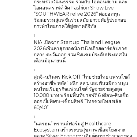
กระทรวงวัฒนธรรม ร่วมกับ ไอคอนสยาม และ
ไอคอนคราฟต์ จัด Fashion Show Live
“SOUTHWEAR relive 2026” ต่อยอดทุน
วัฒนธรรมสู่แฟชั่นร่วมสมัย ยกระดับผู้ประกอบ
การผ้าไทยภาคใต้สู่ตลาดดิจิทัล
1
NIA เปิดฉาก Startup Thailand League
2026เฟ้นหาสุดยอดนักรบไอเดียสตาร์ตอัปภาค
กลาง-ตะวันออก ร่วมชิงแชมป์ระดับประเทศใน
เดือนมิถุนายนนี้
1
ศุภจี–นภินทร Kick Off “ไทยช่วยไทย แฟรนไชส์
สร้างอาชีพ พลัส” ผนึก สสว. และพันธมิตร หนุน
คนไทยเริ่มธุรกิจแฟรนไชส์ รัฐช่วยจ่ายสูงสุด
10,000 บาท พร้อมพื้นที่ขายฟรี 6 เดือน–สินเชื่อ
ดอกเบี้ยพิเศษ–เชื่อมสิทธิ “ไทยช่วยไทย พลัส
60/40”
1
“นครธน” ทรานส์ฟอร์มสู่ Healthcare
Ecosystem สร้างระบบสุขภาพเชื่อมโยงเจาะ
ตลาด Silver Economy เติมเต็มทุกช่วงเวลาของ