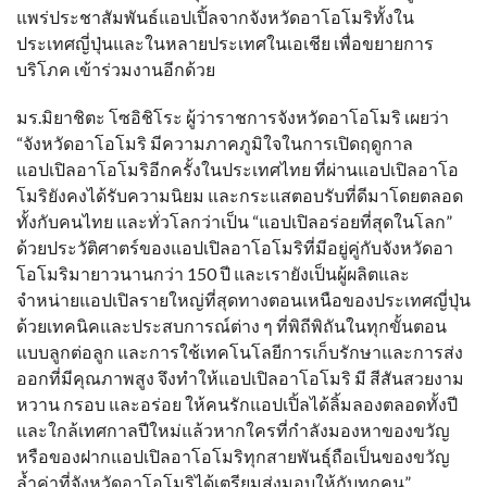
แพร่ประชาสัมพันธ์แอปเปิ้ลจากจังหวัดอาโอโมริทั้งใน
ประเทศญี่ปุ่นและในหลายประเทศในเอเชีย เพื่อขยายการ
บริโภค เข้าร่วมงานอีกด้วย
มร.มิยาชิตะ โซอิชิโระ ผู้ว่าราชการจังหวัดอาโอโมริ เผยว่า
“จังหวัดอาโอโมริ มีความภาคภูมิใจในการเปิดฤดูกาล
แอปเปิลอาโอโมริอีกครั้งในประเทศไทย ที่ผ่านแอปเปิลอาโอ
โมริยังคงได้รับความนิยม และกระแสตอบรับที่ดีมาโดยตลอด
ทั้งกับคนไทย และทั่วโลกว่าเป็น “แอปเปิลอร่อยที่สุดในโลก”
ด้วยประวัติศาตร์ของแอปเปิลอาโอโมริที่มีอยู่คู่กับจังหวัดอา
โอโมริมายาวนานกว่า 150 ปี และเรายังเป็นผู้ผลิตและ
จำหน่ายแอปเปิลรายใหญ่ที่สุดทางตอนเหนือของประเทศญี่ปุ่น
ด้วยเทคนิคและประสบการณ์ต่าง ๆ ที่พิถีพิถันในทุกขั้นตอน
แบบลูกต่อลูก และการใช้เทคโนโลยีการเก็บรักษาและการส่ง
ออกที่มีคุณภาพสูง จึงทำให้แอปเปิลอาโอโมริ มี สีสันสวยงาม
หวาน กรอบ และอร่อย ให้คนรักแอปเปิ้ลได้ลิ้มลองตลอดทั้งปี
และใกล้เทศกาลปีใหม่แล้วหากใครที่กำลังมองหาของขวัญ
หรือของฝากแอปเปิลอาโอโมริทุกสายพันธุ์ถือเป็นของขวัญ
ล้ำค่าที่จังหวัดอาโอโมริได้เตรียมส่งมอบให้กับทุกคน”