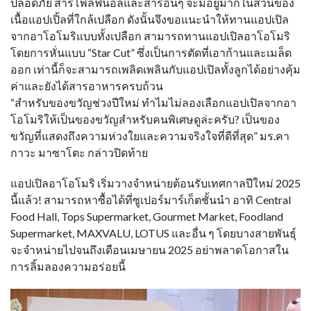
ปลอดภัย สารโพลีฟีนอลและสารอื่นๆ จะมีอยู่มากในส่วนของ
เนื้อแอปเปิ้ลที่ใกล้เปลือก ดังนั้นจึงขอแนะนำให้ทานแอปเปิล
จากอาโอโมริแบบทั้งเปลือก สามารถทานแอปเปิลอาโอโมริ
โดยการหั่นแบบ “Star Cut” ซึ่งเป็นการตัดที่เอาก้านและเมล็ด
ออก เท่านี้ก็จะสามารถเพลิดเพลินกับแอปเปิลทั้งลูกได้อย่างคุ้ม
ค่าและยังได้สารอาหารครบถ้วน
“สำหรับของขวัญช่วงปีใหม่ ทำไมไม่ลองเลือกแอปเปิลจากอา
โอโมริให้เป็นของขวัญสำหรับคนพิเศษดูล่ะครับ? เป็นของ
ขวัญที่แสดงถึงความห่วงใยและความจริงใจที่ดีที่สุด” มร.คา
กาวะ มาซาโตะ กล่าวปิดท้าย
แอปเปิลอาโอโมริ เริ่มวางจำหน่ายต้อนรับเทศกาลปีใหม่ 2025
นี้แล้ว! สามารถหาซื้อได้ที่ซูเปอร์มาร์เก็ตชั้นนำ อาทิ Central
Food Hall, Tops Supermarket, Gourmet Market, Foodland
Supermarket, MAXVALU, LOTUS และอื่น ๆ โดยบางสายพันธุ์
จะจำหน่ายไปจนถึงเดือนเมษายน 2025 อย่าพลาดโอกาสใน
การลิ้มลองความอร่อยนี้