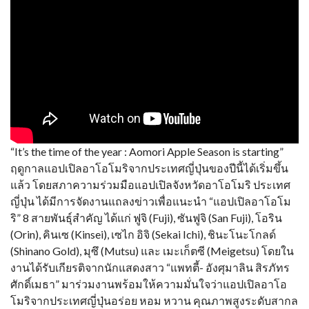
“It’s the time of the year : Aomori Apple Season is starting”
ฤดูกาลแอปเปิลอาโอโมริจากประเทศญี่ปุ่นของปีนี้ได้เริ่มขึ้น
แล้ว โดยสภาความร่วมมือแอปเปิลจังหวัดอาโอโมริ ประเทศ
ญี่ปุ่น ได้มีการจัดงานแถลงข่าวเพื่อแนะนำ “แอปเปิลอาโอโม
ริ” 8 สายพันธุ์สำคัญ ได้แก่ ฟูจิ (Fuji), ซันฟูจิ (San Fuji), โอริน
(Orin), คินเซ (Kinsei), เซไก อิจิ (Sekai Ichi), ชินะโนะโกลด์
(Shinano Gold), มุซึ (Mutsu) และ เมะเก็ตซี (Meigetsu) โดยใน
งานได้รับเกียรติจากนักแสดงสาว “แพทตี้- อังศุมาลิน สิรภัทร
ศักดิ์เมธา” มาร่วมงานพร้อมให้ความมั่นใจว่าแอปเปิลอาโอ
โมริจากประเทศญี่ปุ่นอร่อย หอม หวาน คุณภาพสูงระดับสากล