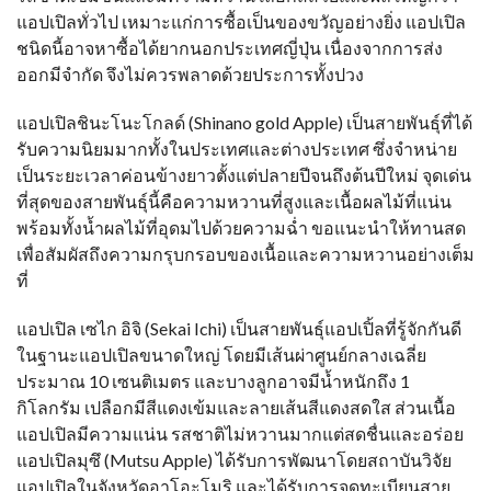
แอปเปิลทั่วไป เหมาะแก่การซื้อเป็นของขวัญอย่างยิ่ง แอปเปิล
ชนิดนี้อาจหาซื้อได้ยากนอกประเทศญี่ปุ่น เนื่องจากการส่ง
ออกมีจำกัด จึงไม่ควรพลาดด้วยประการทั้งปวง
แอปเปิลชินะโนะโกลด์ (Shinano gold Apple) เป็นสายพันธุ์ที่ได้
รับความนิยมมากทั้งในประเทศและต่างประเทศ ซึ่งจำหน่าย
เป็นระยะเวลาค่อนข้างยาวตั้งแต่ปลายปีจนถึงต้นปีใหม่ จุดเด่น
ที่สุดของสายพันธุ์นี้คือความหวานที่สูงและเนื้อผลไม้ที่แน่น
พร้อมทั้งน้ำผลไม้ที่อุดมไปด้วยความฉ่ำ ขอแนะนำให้ทานสด
เพื่อสัมผัสถึงความกรุบกรอบของเนื้อและความหวานอย่างเต็ม
ที่
แอปเปิล เซไก อิจิ (Sekai Ichi) เป็นสายพันธุ์แอปเปิ้ลที่รู้จักกันดี
ในฐานะแอปเปิลขนาดใหญ่ โดยมีเส้นผ่าศูนย์กลางเฉลี่ย
ประมาณ 10 เซนติเมตร และบางลูกอาจมีน้ำหนักถึง 1
กิโลกรัม เปลือกมีสีแดงเข้มและลายเส้นสีแดงสดใส ส่วนเนื้อ
แอปเปิลมีความแน่น รสชาติไม่หวานมากแต่สดชื่นและอร่อย
แอปเปิลมุซึ (Mutsu Apple) ได้รับการพัฒนาโดยสถาบันวิจัย
แอปเปิลในจังหวัดอาโอะโมริ และได้รับการจดทะเบียนสาย