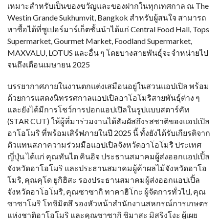
เหมาะสำหรับเป็นของขวัญและของฝากในทุกเทศกาล ณ The
Westin Grande Sukhumvit, Bangkok สำหรับผู้สนใจ สามารถ
หาซื้อได้ที่ซูเปอร์มาร์เก็ตชั้นนำได้แก่ Central Food Hall, Tops
Supermarket, Gourmet Market, Foodland Supermarket,
MAXVALU, LOTUS และอื่น ๆ โดยบางสายพันธุ์จะจำหน่ายไป
จนถึงเดือนเมษายน 2025
บรรยากาศภายในงานตกแต่งเสมือนอยู่ในสวนแอปเปิล พร้อม
ด้วยการแสดงนิทรรศกาลแอปเปิลอาโอโมริสายพันธุ์ต่าง ๆ
และยังได้มีการโชว์การปอกแอปเปิลในรูปแบบสตาร์คัท
(STAR CUT) ให้ผู้ที่มาร่วมงานได้สัมผัสถึงรสชาติของแอปเปิล
อาโอโมริ ที่พร้อมเสิร์ฟภายในปี 2025 นี้ ทั้งยังได้รับเกียรติจาก
ตัวแทนสภาความร่วมมือแอปเปิลจังหวัดอาโอโมริ ประเทศ
ญี่ปุ่น ได้แก่ คุณทันได คินอิจ ประธานสมาคมผู้ส่งออกแอปเปิ้ล
จังหวัดอาโอโมริ และประธานสมาคมผู้ค้าผลไม้จังหวัดอาโอ
โมริ, คุณคุโด ยูกิฮิสะ รองประธานสมาคมผู้ส่งออกแอปเปิ้ล
จังหวัดอาโอโมริ, คุณซาซากิ ทาคาฮิโกะ ผู้จัดการทั่วไป, คุณ
ซาซาโมริ โทชิมิตสึ รองหัวหน้าสำนักงานสหกรณ์การเกษตร
แห่งชาติอาโอโมริ และคุณซาซากิ ชิมาสะ มิสริงโงะ ผู้เผย