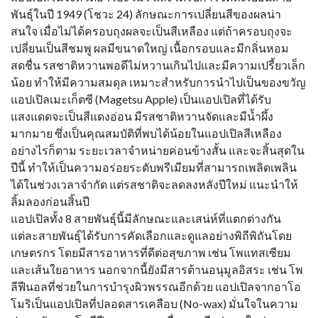
พันธุ์ในปี 1949 (โชวะ 24) ลักษณะการเปลี่ยนสีของผลน่า
สนใจ เมื่อไม่ได้ครอบถุงผลจะเป็นสีเหลือง แต่ถ้าครอบถุงจะ
เปลี่ยนเป็นสีชมพู ผลมีขนาดใหญ่ เนื้อกรอบและมีกลิ่นหอม
สดชื่น รสชาติหวานพอดีไม่หวานเกินไปและมีความเปรี้ยวเล็ก
น้อย ทำให้มีความสมดุล เหมาะสำหรับการนำไปเป็นของขวัญ
แอปเปิลเมะเก็ตซี (Magetsu Apple) เป็นแอปเปิลที่ได้รับ
แสงแดดจะเป็นสีแดงอ่อน มีรสชาติหวานจัดและมีน้ำผึ้ง
มากมาย ซึ่งเป็นคุณสมบัติที่พบได้น้อยในแอปเปิลสีเหลือง
อย่างไรก็ตาม ระยะเวลาจำหน่ายค่อนข้างสั้น และจะสิ้นสุดใน
ปีนี้ ทำให้เป็นความอร่อยระดับพรีเมียมที่สามารถเพลิดเพลิน
ได้ในช่วงเวลาจำกัด แต่รสชาติจะลดลงหลังปีใหม่ แนะนำให้
ลิ้มลองก่อนสิ้นปี
แอปเปิลทั้ง 8 สายพันธุ์นี้มีลักษณะและเสน่ห์ที่แตกต่างกัน
แต่ละสายพันธุ์ได้รับการคัดเลือกและดูแลอย่างพิถีพิถันโดย
เกษตรกร โดยมีสารอาหารที่ดีต่อสุขภาพ เช่น โพแทสเซียม
และเส้นใยอาหาร นอกจากนี้ยังมีสารต้านอนุมูลอิสระ เช่น โพ
ลีฟีนอลที่ช่วยในการบำรุงผิวพรรณอีกด้วย แอปเปิลจากอาโอ
โมริเป็นแอปเปิลที่ปลอดสารเคลือบ (No-wax) มั่นใจในความ