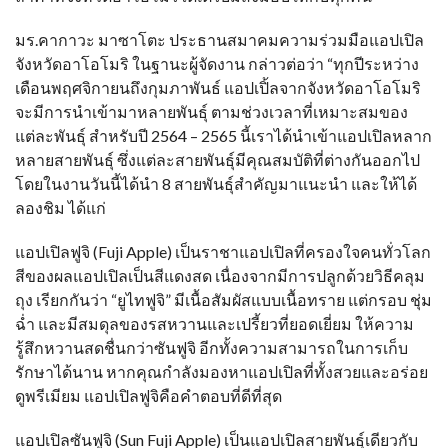
มร.คากาวะ มาซาโตะ ประธานสมาคมความร่วมมือแอปเปิล
จังหวัดอาโอโมริ ในฐานะผู้จัดงาน กล่าวต่อว่า “ทุกปีระหว่าง
เดือนพฤศจิกายนถึงกุมภาพันธ์ แอปเปิ้ลจากจังหวัดอาโอโมริ
จะมีการนำเข้ามาหลายพันธุ์ ตามช่วงเวลาที่เหมาะสมของ
แต่ละพันธุ์ สำหรับปี 2564 – 2565 นี้เราได้นำเข้าแอปเปิลหลาก
หลายสายพันธุ์ ซึ่งแต่ละสายพันธุ์มีคุณสมบัติที่ต่างกันออกไป
โดยในงานวันนี้ได้นำ 8 สายพันธุ์สำคัญมาแนะนำ และให้ได้
ลองชิม ได้แก่
แอปเปิลฟูจิ (Fuji Apple) เป็นราชาแอปเปิลที่ครองใจคนทั่วโลก
สีของผลแอปเปิลเป็นสีแดงสด เนื่องจากมีการปลูกด้วยวิธีคลุม
ถุง เรียกกันว่า “ยูไทฟูจิ” มีเนื้อสัมผัสแบบเนื้อทราย แต่กรอบ ชุ่ม
ฉ่ำ และมีสมดุลของรสหวานและเปรี้ยวที่ยอดเยี่ยม ให้ความ
รู้สึกหวานสดชื่นกว่าซันฟูจิ อีกทั้งความสามารถในการเก็บ
รักษาได้นาน หากคุณกำลังมองหาแอปเปิลที่ทั้งสวยและอร่อย
ดูพรีเมียม แอปเปิลฟูจิคือคำตอบที่ดีที่สุด
แอปเปิลซันฟูจิ (Sun Fuji Apple) เป็นแอปเปิลสายพันธุ์เดียวกับ