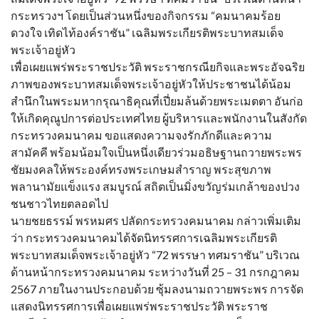
กระทรวงฯ โดยเป็นส่วนหนึ่งของกิจกรรม “คมนาคมร้อย
ดวงใจ เทิดไท้องค์ราชัน” เฉลิมพระเกียรติพระบาทสมเด็จ
พระเจ้าอยู่หัว
เพื่อเผยแพร่พระราชประวัติ พระราชกรณียกิจและพระอัจฉริย
ภาพของพระบาทสมเด็จพระเจ้าอยู่หัวให้ประชาชนได้น้อม
สำนึกในพระมหากรุณาธิคุณที่เปี่ยมล้นด้วยพระเมตตา อันก่อ
ให้เกิดคุณูปการต่อประเทศไทย ผู้บริหารและพนักงานในสังกัด
กระทรวงคมนาคม ขอแสดงความจงรักภักดีและความ
สามัคคี พร้อมน้อมใจเป็นหนึ่งเดียวร่วมอธิษฐานถวายพระพร
ชัยมงคลให้พระองค์ทรงพระเกษมสำราญ พระสุขภาพ
พลานามัยแข็งแรง สมบูรณ์ สถิตเป็นมิ่งขวัญร่มเกล้าของปวง
ชนชาวไทยตลอดไป
นายชยธรรม์ พรหมศร ปลัดกระทรวงคมนาคม กล่าวเพิ่มเติม
ว่า กระทรวงคมนาคมได้จัดนิทรรศการเฉลิมพระเกียรติ
พระบาทสมเด็จพระเจ้าอยู่หัว “72 พรรษา ทศมราชัน” บริเวณ
ด้านหน้ากระทรวงคมนาคม ระหว่างวันที่ 25 – 31 กรกฎาคม
2567 ภายในงานประกอบด้วย ซุ้มลงนามถวายพระพร การจัด
แสดงนิทรรศการเพื่อเผยแพร่พระราชประวัติ พระราช