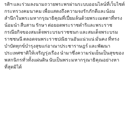
รติฯ และร่วมลงนามถวายพระพรผ่านระบบออนไลน์ที่เว็บไซต์
กระทรวงคมนาคม เพื่อแสดงถึงความจงรักภักดีและน้อม
สำนึกในพระมหากรุณาธิคุณที่เปี่ยมล้นด้วยพระเมตตาที่ทรง
น้อมนำ สืบสาน รักษา ต่อยอดพระราชดำริและพระราช
กรณียกิจของสมเด็จพระบรมราชชนก และสมเด็จพระบรม
ราชชนนี ตลอดจนพระราชปณิธานอันแน่วแน่ มั่นคง ที่ทรง
บำบัดทุกข์บำรุงสุขแก่อาณาประชาราษฎร์ และพัฒนา
ประเทศชาติให้เจริญรุ่งเรือง นำมาซึ่งความร่มเย็นเป็นสุขของ
พสกนิกรทั่วทั้งแผ่นดิน นับเป็นพระมหากรุณาธิคุณอย่างหา
ที่สุดมิได้