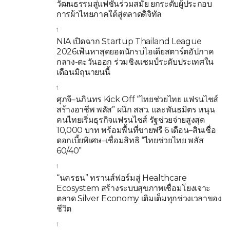
วัฒนธรรมสู่แฟชั่นร่วมสมัย ยกระดับผู้ประกอบ
การผ้าไทยภาคใต้สู่ตลาดดิจิทัล
1
NIA เปิดฉาก Startup Thailand League
2026เฟ้นหาสุดยอดนักรบไอเดียสตาร์ตอัปภาค
กลาง-ตะวันออก ร่วมชิงแชมป์ระดับประเทศใน
เดือนมิถุนายนนี้
1
ศุภจี–นภินทร Kick Off “ไทยช่วยไทย แฟรนไชส์
สร้างอาชีพ พลัส” ผนึก สสว. และพันธมิตร หนุน
คนไทยเริ่มธุรกิจแฟรนไชส์ รัฐช่วยจ่ายสูงสุด
10,000 บาท พร้อมพื้นที่ขายฟรี 6 เดือน–สินเชื่อ
ดอกเบี้ยพิเศษ–เชื่อมสิทธิ “ไทยช่วยไทย พลัส
60/40”
1
“นครธน” ทรานส์ฟอร์มสู่ Healthcare
Ecosystem สร้างระบบสุขภาพเชื่อมโยงเจาะ
ตลาด Silver Economy เติมเต็มทุกช่วงเวลาของ
ชีวิต
1