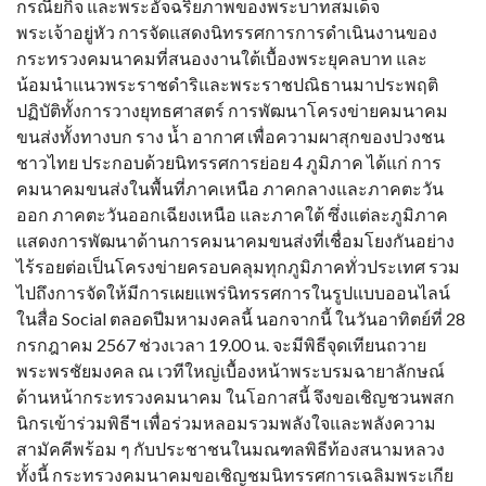
กรณียกิจ และพระอัจฉริยภาพของพระบาทสมเด็จ
พระเจ้าอยู่หัว การจัดแสดงนิทรรศการการดำเนินงานของ
กระทรวงคมนาคมที่สนองงานใต้เบื้องพระยุคลบาท และ
น้อมนำแนวพระราชดำริและพระราชปณิธานมาประพฤติ
ปฏิบัติทั้งการวางยุทธศาสตร์ การพัฒนาโครงข่ายคมนาคม
ขนส่งทั้งทางบก ราง น้ำ อากาศ เพื่อความผาสุกของปวงชน
ชาวไทย ประกอบด้วยนิทรรศการย่อย 4 ภูมิภาค ได้แก่ การ
คมนาคมขนส่งในพื้นที่ภาคเหนือ ภาคกลางและภาคตะวัน
ออก ภาคตะวันออกเฉียงเหนือ และภาคใต้ ซึ่งแต่ละภูมิภาค
แสดงการพัฒนาด้านการคมนาคมขนส่งที่เชื่อมโยงกันอย่าง
ไร้รอยต่อเป็นโครงข่ายครอบคลุมทุกภูมิภาคทั่วประเทศ รวม
ไปถึงการจัดให้มีการเผยแพร่นิทรรศการในรูปแบบออนไลน์
ในสื่อ Social ตลอดปีมหามงคลนี้ นอกจากนี้ ในวันอาทิตย์ที่ 28
กรกฎาคม 2567 ช่วงเวลา 19.00 น. จะมีพิธีจุดเทียนถวาย
พระพรชัยมงคล ณ เวทีใหญ่เบื้องหน้าพระบรมฉายาลักษณ์
ด้านหน้ากระทรวงคมนาคม ในโอกาสนี้ จึงขอเชิญชวนพสก
นิกรเข้าร่วมพิธีฯ เพื่อร่วมหลอมรวมพลังใจและพลังความ
สามัคคีพร้อม ๆ กับประชาชนในมณฑลพิธีท้องสนามหลวง
ทั้งนี้ กระทรวงคมนาคมขอเชิญชมนิทรรศการเฉลิมพระเกีย