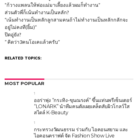
“ก้วางแพลนให้พ่อแม่มาเลี้ยงแล้วผมก็ทำงาน”
ส่วนตัวพี่ก็เน้นทำงานเป็นหลัก?
“เน้นทำงานเป็นหลักลูกสามคนถ้าไม่ทำงานเป็นหลักกลักจะ
อยู่ไม่คงที(ยิ้ม)”
ปิดอู่ยัง?
” คิดว่า3คนโอเคแล้วครับ”
RELATED TOPICS:
MOST POPULAR
1
ออร่าพุ่ง “กระทิง-ขุนณรงค์” ขึ้นแท่นพรีเซ็นเตอร์
“LONARK” นำทีมคนดังเผยเคล็ดลับผิวโกลว์ใส
สไตล์ K-Beauty
1
กระทรวงวัฒนธรรม ร่วมกับ ไอคอนสยาม และ
ไอคอนคราฟต์ จัด Fashion Show Live