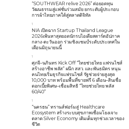
“SOUTHWEAR relive 2026” ต่อยอดทุน
วัฒนธรรมสู่แฟชั่นร่วมสมัย ยกระดับผู้ประกอบ
การผ้าไทยภาคใต้สู่ตลาดดิจิทัล
1
NIA เปิดฉาก Startup Thailand League
2026เฟ้นหาสุดยอดนักรบไอเดียสตาร์ตอัปภาค
กลาง-ตะวันออก ร่วมชิงแชมป์ระดับประเทศใน
เดือนมิถุนายนนี้
1
ศุภจี–นภินทร Kick Off “ไทยช่วยไทย แฟรนไชส์
สร้างอาชีพ พลัส” ผนึก สสว. และพันธมิตร หนุน
คนไทยเริ่มธุรกิจแฟรนไชส์ รัฐช่วยจ่ายสูงสุด
10,000 บาท พร้อมพื้นที่ขายฟรี 6 เดือน–สินเชื่อ
ดอกเบี้ยพิเศษ–เชื่อมสิทธิ “ไทยช่วยไทย พลัส
60/40”
1
“นครธน” ทรานส์ฟอร์มสู่ Healthcare
Ecosystem สร้างระบบสุขภาพเชื่อมโยงเจาะ
ตลาด Silver Economy เติมเต็มทุกช่วงเวลาของ
ชีวิต