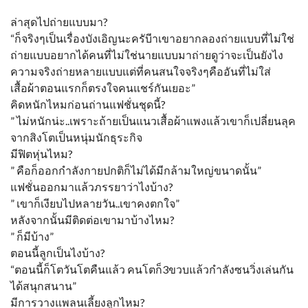
ล่าสุดไปถ่ายแบบมา?
“ก็จริงๆเป็นเรื่องบังเอิญนะครับีาเขาอยากลองถ่ายแบบที่ไม่ใช่
ถ่ายแบบอยากได้คนที่ไม่ใช่นายแบบมาถ่ายดูว่าจะเป็นยังไง
ความจริงถ่ายหลายแบบแต่ที่คนสนใจจริงๆคืออันที่ไม่ใส่
เสื้อผ้าตอนแรกก็ตรงใจคนแชร์กันเยอะ”
คิดหนักไหมก่อนถ่านแฟชั่นชุดนี้?
” ไม่หนักน่ะ..เพราะถ้ายเป็นแนวเสื้อผ้าแพงแล้วเขาก็เปลี่ยนลุค
จากสิงโตเป็นหนุ่มนักธุระกิจ
มีฟิตหุ่นไหม?
” คือก็ออกกำลังกายปกติก็ไม่ได้มีกล้ามใหญ่ขนาดนั้น”
แฟชั่นออกมาแล้วภรรยาว่าไงบ้าง?
” เขาก็เงียบไปหลายวัน..เขาคงตกใจ”
หลังจากนั้นมีติดต่อเขามาบ้างไหม?
” ก็มีบ้าง”
ตอนนี้ลูกเป็นไงบ้าง?
“ตอนนี้ก็โตวันโตคืนแล้ว คนโตก็3ขวบแล้วกำลังซนวิ่งเล่นกัน
ได้สนุกสนาน”
มีการวางแพลนเลี้ยงลูกไหม?