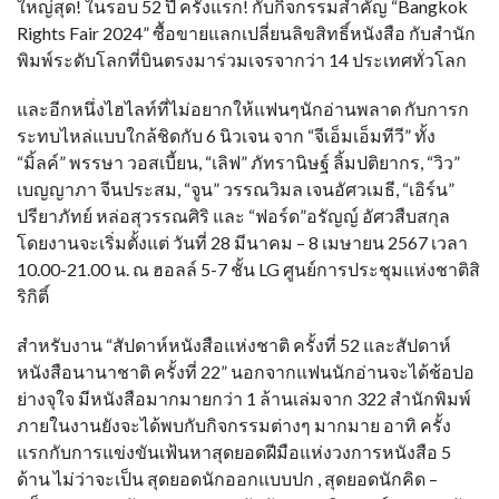
ใหญ่สุด! ในรอบ 52 ปี ครั้งแรก! กับกิจกรรมสำคัญ “Bangkok
Rights Fair 2024” ซื้อขายแลกเปลี่ยนลิขสิทธิ์หนังสือ กับสำนัก
พิมพ์ระดับโลกที่บินตรงมาร่วมเจรจากว่า 14 ประเทศทั่วโลก
และอีกหนึ่งไฮไลท์ที่ไม่อยากให้แฟนๆนักอ่านพลาด กับการก
ระทบไหล่แบบใกล้ชิดกับ 6 นิวเจน จาก “จีเอ็มเอ็มทีวี” ทั้ง
“มิ้ลค์” พรรษา วอสเบี้ยน, “เลิฟ” ภัทรานิษฐ์ ลิ้มปติยากร, “วิว”
เบญญาภา จีนประสม, “จูน” วรรณวิมล เจนอัศวเมธี, “เอิร์น”
ปรียาภัทย์ หล่อสุวรรณศิริ และ “ฟอร์ด”อรัญญ์ อัศวสืบสกุล
โดยงานจะเริ่มตั้งแต่ วันที่ 28 มีนาคม – 8 เมษายน 2567 เวลา
10.00-21.00 น. ณ ฮอลล์ 5-7 ชั้น LG ศูนย์การประชุมแห่งชาติสิ
ริกิติ์
สำหรับงาน “สัปดาห์หนังสือแห่งชาติ ครั้งที่ 52 และสัปดาห์
หนังสือนานาชาติ ครั้งที่ 22” นอกจากแฟนนักอ่านจะได้ช้อปอ
ย่างจุใจ มีหนังสือมากมายกว่า 1 ล้านเล่มจาก 322 สำนักพิมพ์
ภายในงานยังจะได้พบกับกิจกรรมต่างๆ มากมาย อาทิ ครั้ง
แรกกับการแข่งขันเฟ้นหาสุดยอดฝีมือแห่งวงการหนังสือ 5
ด้าน ไม่ว่าจะเป็น สุดยอดนักออกแบบปก , สุดยอดนักคิด –