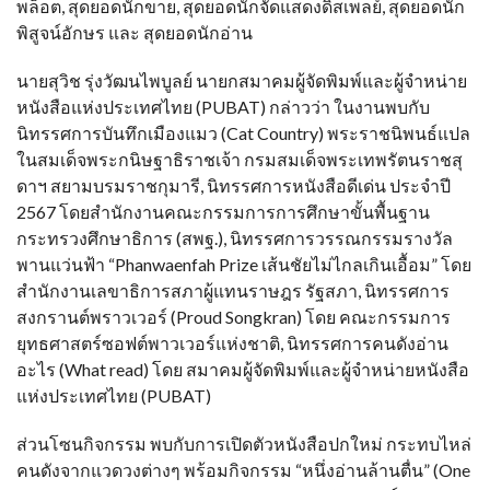
พล็อต, สุดยอดนักขาย, สุดยอดนักจัดแสดงดิสเพลย์, สุดยอดนัก
พิสูจน์อักษร และ สุดยอดนักอ่าน
นายสุวิช รุ่งวัฒนไพบูลย์ นายกสมาคมผู้จัดพิมพ์และผู้จำหน่าย
หนังสือแห่งประเทศไทย (PUBAT) กล่าวว่า ในงานพบกับ
นิทรรศการบันทึกเมืองแมว (Cat Country) พระราชนิพนธ์แปล
ในสมเด็จพระกนิษฐาธิราชเจ้า กรมสมเด็จพระเทพรัตนราชสุ
ดาฯ สยามบรมราชกุมารี, นิทรรศการหนังสือดีเด่น ประจำปี
2567 โดยสำนักงานคณะกรรมการการศึกษาขั้นพื้นฐาน
กระทรวงศึกษาธิการ (สพฐ.), นิทรรศการวรรณกรรมรางวัล
พานแว่นฟ้า “Phanwaenfah Prize เส้นชัยไม่ไกลเกินเอื้อม” โดย
สำนักงานเลขาธิการสภาผู้แทนราษฎร รัฐสภา, นิทรรศการ
สงกรานต์พราวเวอร์ (Proud Songkran) โดย คณะกรรมการ
ยุทธศาสตร์ซอฟต์พาวเวอร์แห่งชาติ, นิทรรศการคนดังอ่าน
อะไร (What read) โดย สมาคมผู้จัดพิมพ์และผู้จำหน่ายหนังสือ
แห่งประเทศไทย (PUBAT)
ส่วนโซนกิจกรรม พบกับการเปิดตัวหนังสือปกใหม่ กระทบไหล่
คนดังจากแวดวงต่างๆ พร้อมกิจกรรม “หนึ่งอ่านล้านตื่น” (One