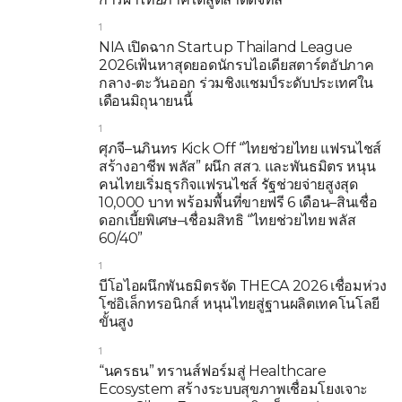
1
NIA เปิดฉาก Startup Thailand League
2026เฟ้นหาสุดยอดนักรบไอเดียสตาร์ตอัปภาค
กลาง-ตะวันออก ร่วมชิงแชมป์ระดับประเทศใน
เดือนมิถุนายนนี้
1
ศุภจี–นภินทร Kick Off “ไทยช่วยไทย แฟรนไชส์
สร้างอาชีพ พลัส” ผนึก สสว. และพันธมิตร หนุน
คนไทยเริ่มธุรกิจแฟรนไชส์ รัฐช่วยจ่ายสูงสุด
10,000 บาท พร้อมพื้นที่ขายฟรี 6 เดือน–สินเชื่อ
ดอกเบี้ยพิเศษ–เชื่อมสิทธิ “ไทยช่วยไทย พลัส
60/40”
1
บีโอไอผนึกพันธมิตรจัด THECA 2026 เชื่อมห่วง
โซ่อิเล็กทรอนิกส์ หนุนไทยสู่ฐานผลิตเทคโนโลยี
ขั้นสูง
1
“นครธน” ทรานส์ฟอร์มสู่ Healthcare
Ecosystem สร้างระบบสุขภาพเชื่อมโยงเจาะ