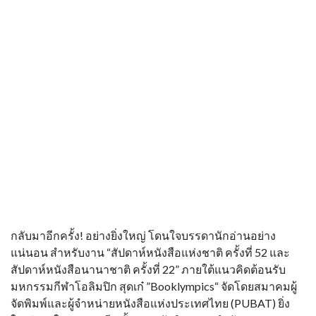
กลับมาอีกครั้ง! อย่างยิ่งใหญ่ โดนใจบรรดานักอ่านอย่าง
แน่นอน สำหรับงาน “สัปดาห์หนังสือแห่งชาติ ครั้งที่ 52 และ
สัปดาห์หนังสือนานาชาติ ครั้งที่ 22” ภายใต้แนวคิดต้อนรับ
มหกรรมกีฬาโอลิมปิก สุดเก๋ ”Booklympics“ จัดโดยสมาคมผู้
จัดพิมพ์และผู้จำหน่ายหนังสือแห่งประเทศไทย (PUBAT) ยิ่ง