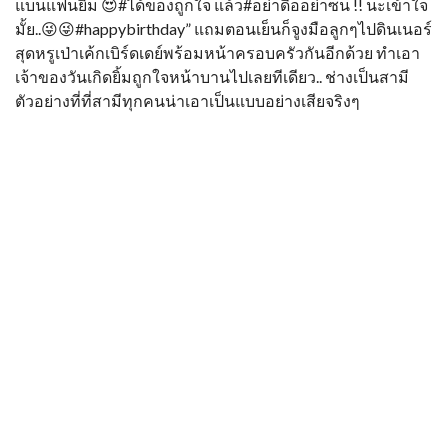
แบนแฟนยิ้ม 😍#ได้ของถูกใจ แล้ว#อย่าดื้ออย่าซน !! นะเข้าใจ
มั้ย..😜😜#happybirthday” แถมตอนเย็นก็จูงมือลูกๆไปดินเนอร์
สุดหรูเป่าเค้กเบิร์ดเดย์พร้อมหน้าครอบครัวกันอีกด้วย ทำเอา
เจ้าของวันเกิดยิ้มถูกใจหน้าบานไปเลยทีเดียว.. ช่างเป็นสามี
ตัวอย่างที่ที่สามีทุกคนน่าเอาเป็นแบบอย่างเสียจริงๆ