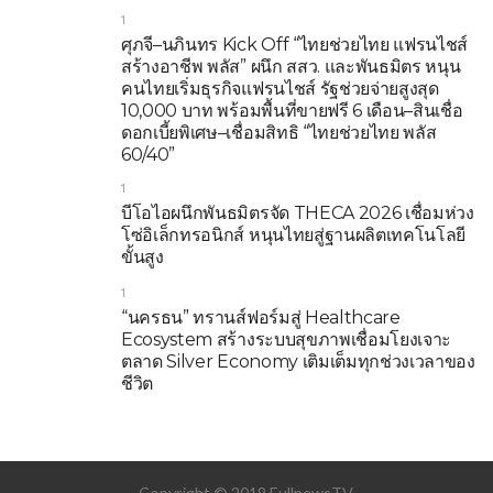
1
ศุภจี–นภินทร Kick Off “ไทยช่วยไทย แฟรนไชส์
สร้างอาชีพ พลัส” ผนึก สสว. และพันธมิตร หนุน
คนไทยเริ่มธุรกิจแฟรนไชส์ รัฐช่วยจ่ายสูงสุด
10,000 บาท พร้อมพื้นที่ขายฟรี 6 เดือน–สินเชื่อ
ดอกเบี้ยพิเศษ–เชื่อมสิทธิ “ไทยช่วยไทย พลัส
60/40”
1
บีโอไอผนึกพันธมิตรจัด THECA 2026 เชื่อมห่วง
โซ่อิเล็กทรอนิกส์ หนุนไทยสู่ฐานผลิตเทคโนโลยี
ขั้นสูง
1
“นครธน” ทรานส์ฟอร์มสู่ Healthcare
Ecosystem สร้างระบบสุขภาพเชื่อมโยงเจาะ
ตลาด Silver Economy เติมเต็มทุกช่วงเวลาของ
ชีวิต