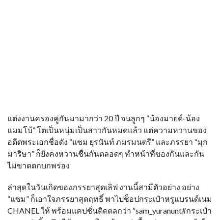
แต่งงานครองคู่กันมามากว่า 20 ปี จนลูกๆ “น้องมายด์-น้อง
แมมโบ้” โตเป็นหนุ่มเป็นสาวกันหมดแล้ว แต่ความหวานของ
อดีตพระเอกชื่อดัง “แซม ยุรนันท์ ภมรมนตรี” และภรรยา “มุก
มาริษา” ก็ยังคงหวานชื่นกันตลอดๆ ทำหน้าที่ของกันและกัน
ไม่ขาดตกบกพร่อง
ล่าสุดในวันเกิดของภรรยาสุดเลิฟ งานนี้สามีตัวอย่าง อย่าง
“แซม” ก็เอาใจภรรยาสุดฤทธิ์ พาไปช็อปกระเป๋าหรูแบรนด์เนม
CHANEL ให้ พร้อมแคปชั่นติดตลกว่า “sam_yuranunt#กระเป๋า