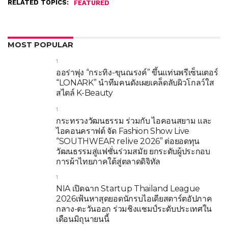
RELATED TOPICS:
FEATURED
MOST POPULAR
1
ออร่าพุ่ง “กระทิง-ขุนณรงค์” ขึ้นแท่นพรีเซ็นเตอร์
“LONARK” นำทีมคนดังเผยเคล็ดลับผิวโกลว์ใส
สไตล์ K-Beauty
1
กระทรวงวัฒนธรรม ร่วมกับ ไอคอนสยาม และ
ไอคอนคราฟต์ จัด Fashion Show Live
“SOUTHWEAR relive 2026” ต่อยอดทุน
วัฒนธรรมสู่แฟชั่นร่วมสมัย ยกระดับผู้ประกอบ
การผ้าไทยภาคใต้สู่ตลาดดิจิทัล
1
NIA เปิดฉาก Startup Thailand League
2026เฟ้นหาสุดยอดนักรบไอเดียสตาร์ตอัปภาค
กลาง-ตะวันออก ร่วมชิงแชมป์ระดับประเทศใน
เดือนมิถุนายนนี้