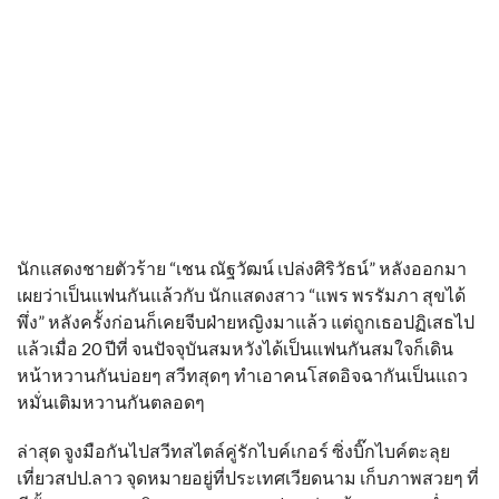
นักแสดงชายตัวร้าย “เชน ณัฐวัฒน์ เปล่งศิริวัธน์” หลังออกมา
เผยว่าเป็นแฟนกันแล้วกับ นักแสดงสาว “แพร พรรัมภา สุขได้
พึ่ง” หลังครั้งก่อนก็เคยจีบฝ่ายหญิงมาแล้ว แต่ถูกเธอปฏิเสธไป
แล้วเมื่อ 20 ปีที่ จนปัจจุบันสมหวังได้เป็นแฟนกันสมใจก็เดิน
หน้าหวานกันบ่อยๆ สวีทสุดๆ ทำเอาคนโสดอิจฉากันเป็นแถว
หมั่นเติมหวานกันตลอดๆ
ล่าสุด จูงมือกันไปสวีทสไตล์คู่รักไบค์เกอร์ ซิ่งบิ๊กไบค์ตะลุย
เที่ยวสปป.ลาว จุดหมายอยู่ที่ประเทศเวียดนาม เก็บภาพสวยๆ ที่