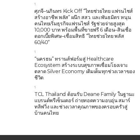
1
ศุภจี–นภินทร Kick Off “ไทยช่วยไทย แฟรนไชส์
สร้างอาชีพ พลัส” ผนึก สสว. และพันธมิตร หนุน
คนไทยเริ่มธุรกิจแฟรนไชส์ รัฐช่วยจ่ายสูงสุด
10,000 บาท พร้อมพื้นที่ขายฟรี 6 เดือน–สินเชื่อ
ดอกเบี้ยพิเศษ–เชื่อมสิทธิ “ไทยช่วยไทย พลัส
60/40”
1
“นครธน” ทรานส์ฟอร์มสู่ Healthcare
Ecosystem สร้างระบบสุขภาพเชื่อมโยงเจาะ
ตลาด Silver Economy เติมเต็มทุกช่วงเวลาของ
ชีวิต
1
TCL Thailand ต้อนรับ Deane Family ในฐานะ
แบรนด์พรีเซ็นเตอร์ ถ่ายทอดความอบอุ่น สมาร์
ทลิฟวิ่ง และช่วงเวลาคุณภาพของครอบครัวสู่
บ้านคนไทย