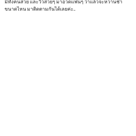
มีทั้งคนสวย และวิวสวยๆ มาอวดแฟนๆ ว่าแล้วจะหวานช่ำ
ขนาดไหน มาติดตามกันได้เลยค่ะ..