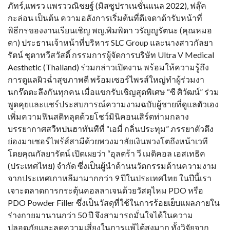
ภัทร์,แพรว แพรววณิชยฐ์ (มิสซูปราเนชั่นแนล 2022), ฟลุ๊ค
กะล่อน เป็นต้น ความอลังการเริ่มต้นที่ดีเจดาด้ารับหน้าที่
พิธีกรของงานเรียนเชิญ พญ.พิมพิดา วรัญญูรัตนะ (คุณหมอ
ดา) ประธานเจ้าหน้าที่บริหาร SLC Group และนางสาวกัลยา
รัตน์ ชุตาทวีสวัสดิ์ กรรมการผู้จัดการบริษัท Ultra V Medical
Aesthetic (Thailand) ร่วมกล่าวเปิดงาน พร้อมให้ความรู้ถึง
การดูแลผิวฉ่ำสุขภาพดี พร้อมเซอร์ไพรส์ใหญ่ทำผู้ร่วมงา
นกร๊ดตะลึงกันทุกคน เมื่อแขกรับเชิญสุดพิเศษ “ซี ศิวัฒน์” ร่วม
พูดคุยและแชร์ประสบการณ์ความงามฉบับผู้ชายที่ดูแลตัวเอง
เพิ่มความฟินสติหลุดด้วยโชว์มินิคอนเสิร์ตท่ามกลาง
บรรยากาศสวีทปนฮาทันทีที่ “เอมี่ กลิ่นประทุม” ภรรยาตัวตึง
ย่องมาเซอร์ไพร้ส์สามีด้วยพวงมาลัยเงินพวงโตถึงหน้าเวที
โดยคุณกัลยารัตน์ เปิดเผยว่า “อุลตร้า วี เมดิคอล เอสเทธิค
(ประเทศไทย) จำกัด ซึ่งเป็นผู้นำด้านนวัตกรรมด้านความงาม
จากประเทศเกาหลีมามากกว่า 9 ปีในประเทศไทย ในปีนี้เรา
เจาะตลาดการกระตุ้นคอลลาเจนด้วยวัสดุไหม PDO หรือ
PDO Powder Filler ซึ่งเป็นวัสดุที่ใช้ในการร้อยเย็บแผลภายใน
ร่างกายมานานกว่า 50 ปี จึงสามารถมั่นใจได้ในความ
ปลอดภัยและลดความเสี่ยงในการแพ้ได้สูงมาก ทั้งวิจัยจาก