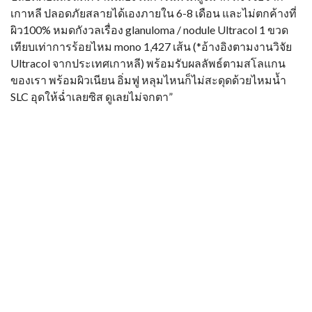
เกาหลี ปลอดภัยสลายได้เองภายใน 6-8 เดือน และไม่ตกค้างที่
ผิว100% หมดกังวลเรื่อง glanuloma / nodule Ultracol 1 ขวด
เทียบเท่าการร้อยไหม mono 1,427 เส้น (*อ้างอิงตามงานวิจัย
Ultracol จากประเทศเกาหลี) พร้อมรับผลลัพธ์ตามสโลแกน
ของเรา พร้อมผิวเนียน อิ่มฟู หลุมไหนก็ไม่สะดุดด้วยไหมน้ำ
SLC อุดให้ฉ่ำเลยซิส ดูเลยไม่จกตา”