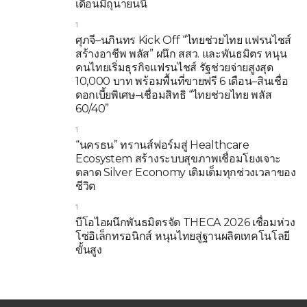
เดือนมิถุนายนนี้
1
ศุภจี–นภินทร Kick Off “ไทยช่วยไทย แฟรนไชส์
สร้างอาชีพ พลัส” ผนึก สสว. และพันธมิตร หนุน
คนไทยเริ่มธุรกิจแฟรนไชส์ รัฐช่วยจ่ายสูงสุด
10,000 บาท พร้อมพื้นที่ขายฟรี 6 เดือน–สินเชื่อ
ดอกเบี้ยพิเศษ–เชื่อมสิทธิ “ไทยช่วยไทย พลัส
60/40”
1
“นครธน” ทรานส์ฟอร์มสู่ Healthcare
Ecosystem สร้างระบบสุขภาพเชื่อมโยงเจาะ
ตลาด Silver Economy เติมเต็มทุกช่วงเวลาของ
ชีวิต
1
บีโอไอผนึกพันธมิตรจัด THECA 2026 เชื่อมห่วง
โซ่อิเล็กทรอนิกส์ หนุนไทยสู่ฐานผลิตเทคโนโลยี
ขั้นสูง