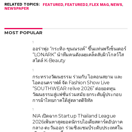
RELATED TOPICS:
,
,
,
,
FEATURED
FEATURED2
FLEX MAG
NEWS
NEWSPAPER
MOST POPULAR
1
ออร่าพุ่ง “กระทิง-ขุนณรงค์” ขึ้นแท่นพรีเซ็นเตอร์
“LONARK” นำทีมคนดังเผยเคล็ดลับผิวโกลว์ใส
สไตล์ K-Beauty
1
กระทรวงวัฒนธรรม ร่วมกับ ไอคอนสยาม และ
ไอคอนคราฟต์ จัด Fashion Show Live
“SOUTHWEAR relive 2026” ต่อยอดทุน
วัฒนธรรมสู่แฟชั่นร่วมสมัย ยกระดับผู้ประกอบ
การผ้าไทยภาคใต้สู่ตลาดดิจิทัล
1
NIA เปิดฉาก Startup Thailand League
2026เฟ้นหาสุดยอดนักรบไอเดียสตาร์ตอัปภาค
กลาง-ตะวันออก ร่วมชิงแชมป์ระดับประเทศใน