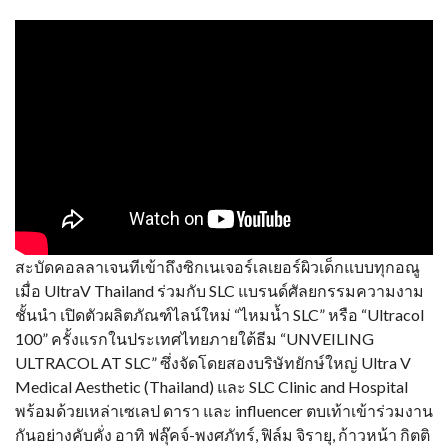
สะบัดคอลลาเจนทีเข้าถึงซิกเนเจอร์เลเยอร์ผิวเด็กแบบทุกอณู
เมื่อ UltraV Thailand ร่วมกับ SLC แบรนด์ศัลยกรรมความงาม
ชั้นนำ เปิดตัวผลิตภัณฑ์ไลน์ใหม่ “ไหมน้ำ SLC” หรือ “Ultracol
100” ครั้งแรกในประเทศไทยภายใต้ธีม “UNVEILING
ULTRACOL AT SLC” ซึ่งจัดโดยสองบริษัทยักษ์ใหญ่ Ultra V
Medical Aesthetic (Thailand) และ SLC Clinic and Hospital
พร้อมด้วยเหล่าเซเลป ดารา และ influencer ตบเท้าเข้าร่วมงาน
กันอย่างคับคั่ง อาทิ ฟลุ๊คจ์-พงศภัทร์, ฟิล์ม จิรายุ, ก้าวหน้า กิตติ