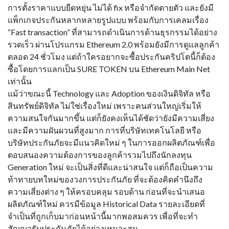
การตั้งราคาแบบยืดหยุ่น ไม่ได้ fix หรือจำกัดตายตัว และยังมี
แพ็กเกจประกันหลากหลายรูปแบบ พร้อมกับการเคลมเรื่อง
“Fast transaction” ที่สามารถดำเนินการด้านธุรกรรมได้อย่าง
รวดเร็ว ผ่านโปรแกรม Ethereum 2.0 พร้อมยังมีการดูแลลูกค้า
ตลอด 24 ชั่วโมง แต่ถ้าใครอยากจะซื้อประกันคริปโตนี้ก็ต้อง
ซื้อโดยการแลกเป็น SURE TOKEN บน Ethereum Main Net
เท่านั้น
แม้ว่าขณะนี้ Technology และ Adoption ของเงินดิจิทัล หรือ
สินทรัพย์ดิจิทัล ไม่ใช่เรื่องใหม่ เพราะคนส่วนใหญ่เริ่มให้
ความสนใจกันมากขึ้น แต่ก็ยังคงเห็นได้ชัดว่ายังมีความเสี่ยง
และมีความผันผวนที่สูงมาก การที่บริษัทเทคโนโลยี หรือ
บริษัทประกันภัยจะมีแนวคิดใหม่ ๆ ในการออกผลิตภัณฑ์เพื่อ
ตอบสนองความต้องการของลูกค้ารวมไปถึงนักลงทุน
Generation ใหม่ จะเป็นสิ่งที่ดีและน่าสนใจ แต่ก็ถือเป็นความ
ท้าทายบทใหม่ของวงการประกันภัย ที่จะต้องคิดคำนึงถึง
ความเสี่ยงต่าง ๆ ให้ครอบคลุม รอบด้าน ก่อนที่จะนำเสนอ
ผลิตภัณฑ์ใหม่ ควรมีข้อมูล Historical Data รายละเอียดที่
จำเป็นที่ถูกเก็บมาก่อนหน้านี้มากพอสมควร เพื่อที่จะทำ
สัญญารับประกันภัยได้อย่างเหมาะสม