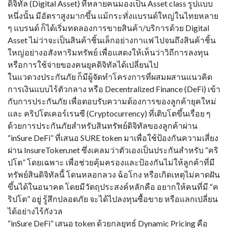
ดิจิทัล (Digital Asset) ที่หลายคนมองเป็น Asset class รูปแบบ
หนึ่งนั้น มีอัตราสูงมากขึ้น แม้กระทั่งแบรนด์ใหญ่ในไทยหลาย
ๆ แบรนด์ ก็ได้เริ่มทดลองการขายสินค้า/บริการด้วย Digital
Asset ไม่ว่าจะเป็นสินค้าชิ้นเล็กอย่างกาแฟ ไปจนถึงสินค้าชิ้น
ใหญ่อย่างอสังหาริมทรัพย์ เพื่อแสดงให้เห็นว่าวิถีการลงทุน
หรือการใช้จ่ายของคนยุคดิจิทัลได้เปลี่ยนไป
ในแวดวงประกันภัย ก็มีผู้จัดทำโครงการที่ผสมผสานแนวคิด
การเงินแบบไร้ตัวกลาง หรือ Decentralized Finance (DeFi) เข้า
กับการประกันภัย เพื่อตอบรับความต้องการของลูกค้ายุคใหม่
และ คริปโตเคอร์เรนซี (Cryptocurrency) ที่เติบโตขึ้นเรื่อย ๆ
ด้วยการประกันภัยสำหรับสินทรัพย์ดิจิทัลของลูกค้าผ่าน
“inSure DeFi” ที่เสนอ SURE token มาเพื่อใช้ป้องกันความเสี่ยง
ผ่าน InsureToken.net ซึ่งเคลมว่าตัวเองเป็นประกันสำหรับ “คริ
ปโต” โดยเฉพาะ เพื่อช่วยคุ้มครองและป้องกันไม่ให้ลูกค้าที่มี
ทรัพย์สินดิจิทัลนี้ โดนหลอกลวง ฉ้อโกง หรือเกิดเหตุไม่คาดฝัน
ขึ้นได้ในอนาคต โดยมีวัตถุประสงค์หลักคือ อยากให้คนที่มี “ค
ริปโต” อยู่ รู้สึกปลอดภัย จะได้ไปลงทุนซื้อขาย หรือแลกเปลี่ยน
ได้อย่างไร้กังวล
“inSure DeFi” เสนอ token ด้วยกลยุทธ์ Dynamic Pricing คือ