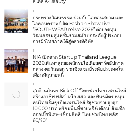
สไตล์ K-Beauty
1
กระทรวงวัฒนธรรม ร่วมกับ ไอคอนสยาม และ
ไอคอนคราฟต์ จัด Fashion Show Live
“SOUTHWEAR relive 2026” ต่อยอดทุน
วัฒนธรรมสู่แฟชั่นร่วมสมัย ยกระดับผู้ประกอบ
การผ้าไทยภาคใต้สู่ตลาดดิจิทัล
1
NIA เปิดฉาก Startup Thailand League
2026เฟ้นหาสุดยอดนักรบไอเดียสตาร์ตอัปภาค
กลาง-ตะวันออก ร่วมชิงแชมป์ระดับประเทศใน
เดือนมิถุนายนนี้
1
ศุภจี–นภินทร Kick Off “ไทยช่วยไทย แฟรนไชส์
สร้างอาชีพ พลัส” ผนึก สสว. และพันธมิตร หนุน
คนไทยเริ่มธุรกิจแฟรนไชส์ รัฐช่วยจ่ายสูงสุด
10,000 บาท พร้อมพื้นที่ขายฟรี 6 เดือน–สินเชื่อ
ดอกเบี้ยพิเศษ–เชื่อมสิทธิ “ไทยช่วยไทย พลัส
60/40”
1