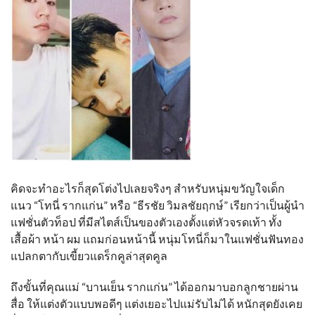
คิดจะทำอะไรก็สุดโต่งไปเลยจริงๆ สำหรับหนุ่มขวัญใจเด็ก
แนว “โทนี่ รากแก่น” หรือ “ธีรชัย วิมลชัยฤกษ์” เรียกว่าเป็นผู้นำ
แฟชั่นตัวท็อป ที่มีสไตส์เป็นของตัวเองตั้งแต่หัวจรดเท้า ทั้ง
เสื้อผ้า หน้า ผม แถมก่อนหน้านี้ หนุ่มโทนี่ก็มาในแฟชั่นฟันทอง
แปลกตากับเขี้ยวแดร็กคูล่าสุดคูล
ถึงขั้นที่คุณแม่ “บานเย็น รากแก่น” ได้ออกมาบอกลูกชายผ่าน
สื่อ ให้แต่งตัวแบบพอดีๆ แต่งเยอะไปแม่รับไม่ได้ หนักสุดยังเคย