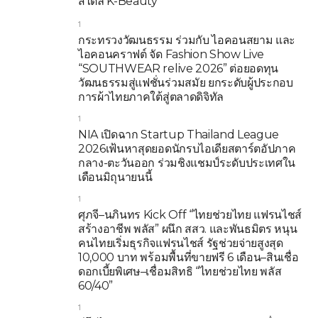
สไตล์ K-Beauty
1
กระทรวงวัฒนธรรม ร่วมกับ ไอคอนสยาม และ
ไอคอนคราฟต์ จัด Fashion Show Live
“SOUTHWEAR relive 2026” ต่อยอดทุน
วัฒนธรรมสู่แฟชั่นร่วมสมัย ยกระดับผู้ประกอบ
การผ้าไทยภาคใต้สู่ตลาดดิจิทัล
1
NIA เปิดฉาก Startup Thailand League
2026เฟ้นหาสุดยอดนักรบไอเดียสตาร์ตอัปภาค
กลาง-ตะวันออก ร่วมชิงแชมป์ระดับประเทศใน
เดือนมิถุนายนนี้
1
ศุภจี–นภินทร Kick Off “ไทยช่วยไทย แฟรนไชส์
สร้างอาชีพ พลัส” ผนึก สสว. และพันธมิตร หนุน
คนไทยเริ่มธุรกิจแฟรนไชส์ รัฐช่วยจ่ายสูงสุด
10,000 บาท พร้อมพื้นที่ขายฟรี 6 เดือน–สินเชื่อ
ดอกเบี้ยพิเศษ–เชื่อมสิทธิ “ไทยช่วยไทย พลัส
60/40”
1