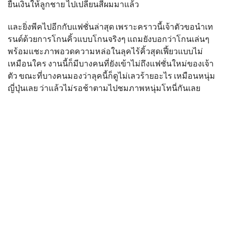
ยื่นเงินให้ลูกชาย ไปเปลี่ยนสีผมมาแล้ว
และยิ่งพีคไปอีกกับแฟชั่นล่าสุด เพราะคราวนี้เจ้าตัวขอนำเท
รนด์ด้วยการโกนคิ้วแบบโกนจริงๆ แถมยังบอกว่าโกนเล่นๆ
พร้อมแชะภาพอวดความหล่อในลุคไร้คิ้วสุดเฟี้ยวแบบไม่
เหมือนใคร งานนี้ก็มีบางคนที่ยังเข้าไม่ถึงแฟชั่นใหม่ของเจ้า
ตัว ขณะที่บางคนมองว่าลุคนี้ก็ดูไม่เลวร้ายอะไร เหมือนหนุ่ม
ญี่ปุ่นเลย ว่าแล้วไม่รอช้าตามไปชมภาพหนุ่มโทนี่กันเลย