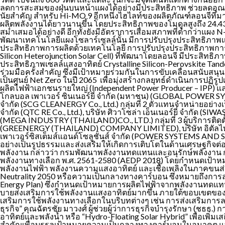
ลดการสะสมของฝุ่นบนหน้าแผงได้อย่างมีประสิทธิภาพ ช่วยลดอุณหภ
นัยสำคัญ สำหรับ Hi-MO 9 อีกหนึ่งไฮไลท์ของผลิตภัณฑ์ลอนจีที่
ผลิตพลังงานได้ยาวนานขึ้น โดยประสิทธิภาพของโมดูลสูงถึง 24.4
สม่ำเสมอได้อย่างดี อีกทั้งยังมีอัตราการเสื่อมสภาพที่ต่ำกว่า
พัฒนาเทคโนโลยีแผงโซลาร์เซลล์นั้น มีการปรับปรุงประสิทธิภาพ
ประสิทธิภาพการผลิตด้วยเทคโนโลยี การปรับปรุงประสิทธิภาพการแ
Silicon Heterojunction Solar Cell) ที่พัฒนาโดยลอนจี มีประสิทธิ
ประสิทธิภาพเซลล์แสงอาทิตย์ Crystalline Silicon-Perovskite Tande
ร่วมมือครั้งสำคัญ ซึ่งมีเป้าหมายร่วมกันในการขับเคลื่อนสนับส
เป็นศูนย์ Net Zero ในปี 2065 เพื่อมุ่งสร้างกลยุทธ์ดำเนินการปฏ
ผลิตไฟฟ้าเอกชนรายใหญ่ (Independent Power Producer – IPP) และผู
โกลบอล เพาเวอร์ ซินเนอร์ยี่ จำกัด (มหาชน) (GLOBAL POWER SYNER
จำกัด (SCG CLEANERGY Co., Ltd.) กลุ่มที่ 2 ตัวแทนจำหน่ายอย่างเป็
จำกัด (QTC RE Co., Ltd.), บริษัท ศิวาโซล่า เอ็นเนอร์ยี่ จำกัด (S
(MEGA INDUSTRY (THAILAND)CO., LTD.) กลุ่มที่ 3 ผู้บริการติดตั
(GREENERGY (THAILAND) COMPANY LIMITED), บริษัท อิตัลไทยวิศวกรร
เพาเวอร์ซิสเต็มส์แอนด์โซลูชั่นส์ จำกัด (POWER SYSTEMS AND S
อย่างเป็นรูปธรรมและส่งเสริมให้เกิดการเติบโตในด้านเศรษฐกิจ
พลังงาน กล่าวว่า กรมพัฒนาพลังงานทดแทนและอนุรักษ์พลังงาน
พลังงานทางเลือก พ.ศ. 2561-2580 (AEDP 2018) โดยกำหนดเป้าห
พลังงานไฟฟ้า พลังงานความแสงอาทิตย์ และเชื้อเพลิงในภาคขนส่ง 
Neutrality 2050 หรือความเป็นกลางทางคาร์บอน ซึ่งหมายถึงกา
Energy Plan) ซึ่งกำหนดเป้าหมายการผลิตไฟฟ้าจากพลังงานทดแทนไว
บายส่งเสริมการใช้พลังงานแสงอาทิตย์มากขึ้น ภายใต้ขอบเขตของ
เสริมการใช้พลังงานทางเลือกในบริบทต่างๆ เช่น การส่งเสริมการ
ธุรกิจ” คุณฉัตรชัย มาวงศ์ ผู้ช่วยผู้ว่าการธุรกิจบำรุงรักษา (ช
อาทิตย์และพลังน้ำ หรือ “Hydro-Floating Solar Hybrid” เพื่อเพ
สำคัญเพื่อบรรลุเป้าหมายความเป็นกลางทางคาร์บอนในอนาคต และนำไป