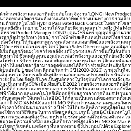
 ผู้นำด้านพลังงานแสงอาทิตย์ระดับโลก จัดงาน ‘LONGi New Product 
อนาคตของนวัตกรรมพลังงานแสงอาทิตย์อย่างเป็นทางการ รวมถึง
ทดแทน ด้วยเทคโนโลยี Hybrid Passivated Back Contact ในตลาดโซล
ะยั่งยืน โดยภายในงานได้รับเกียรติจาก คุณหม่า เหมิง (Ma Meng)
 ไทยสีหราช Product Manager, LONGi, คุณวัชรินทร์ บุญฤทธิ์ ผ
้ว่าการธุรกิจบำรุงรักษา (ชธธ.) การไฟฟ้าฝ่ายผลิตแห่งประเทศไทย
รณ์ครั้งใหม่ให้กับอุตสาหกรรมพลังงานแสงอาทิตย์และพลังงานหมุน
e Office พร้อมด้วย ดร.สุธี ไตรวิวัฒนา Sales Director และ คุณณั
ีเริ่มต้นธุรกิจแผงโซลาร์เซลล์ตั้งแต่ปี 2543 และก้าวขึ้นเป็นอันดับ 
ng มาใช้ ซึ่งลดต้นทุนของแผ่นเวเฟอร์พลังงานแสงอาทิตย์ลงถึง 80% 
ยส่งไฟฟ้า) บริษัทฯ ให้ความสำคัญต่อการลงทุนในการวิจัยและพัฒน
 ทำให้แผงโซลาร์สามารถดูดซับแสงได้ดีกว่า ช่วยเพิ่มประสิทธิภาพ
เป็นอันดับ 1 ของโลก ติดต่อกันกว่า 3 ปี (2020-2023) เรามุ่งมั่นท
ารมีส่วนร่วมในการผลักดันพลังงานสะอาดของประเทศไทย นั่นคือค
’ อย่างยั่งยืน โดยยึดผู้บริโภคเป็นศูนย์กลางในปัจจุบันทั่วโลกรวมถ
ขึ้นมากถึง 50% เมื่อเทียบกับปี 2022 โดยพลังงานแสงอาทิตย์คิดเป
ลยีที่ก้าวหน้า และระยะเวลาการรับประกันและความปลอดภัยจึงเป็
ไฟฟ้าได้มาก และเทคโนโลยีเพื่อต่อสู้กับสภาพอากาศที่แปรปรวนม
คัญสูงสุด ทำให้เทคโนโลยี BC ได้กลายเป็นเทรนด์ของตลาดตั้งแต่ปี
ดูล ได้แก่ Hi-MO X6 MAX และ Hi-MO 9 ที่จะกำหนดอนาคตของนวัตกร
จีใช้เวลาวิจัยพัฒนานานกว่า 3 ปี ทำให้ได้ประสิทธิภาพสูงที่สุดในบ
่งต้องใช้กรรมวิธีพิเศษในการผลิตเซลล์ประเภทนี้ โดย BC เป็นเทค
สถียรภาพของแผงที่สูงขึ้นจากประโยชน์ทางด้านดีไซน์ของตัวเทคโนโ
ส่มาจะมีความล้ำสมัย และมีเสถียรภาพที่สูงแล้ว Hi-MO X6 Max หนึ
โซลาร์เซลล์บนหลังคา ที่หลากหลาย ซึ่งประกอบไปด้วย Explorer, Sci
นออกไปเพื่อให้ตรงตามความต้องการของลูกค้ามากที่สุด อย่างรุ่น Gu