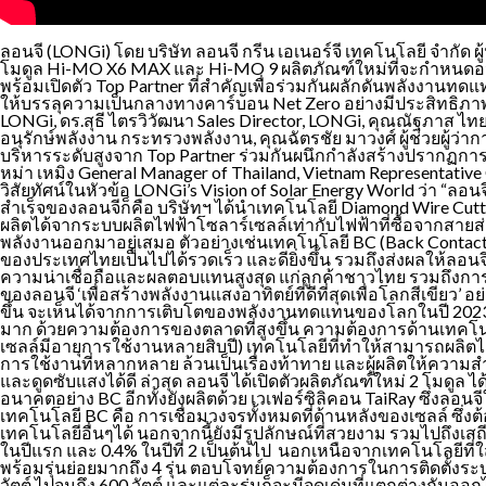
ลอนจี (LONGi) โดย บริษัท ลอนจี กรีน เอเนอร์จี เทคโนโลยี จำกัด
โมดูล Hi-MO X6 MAX และ Hi-MO 9 ผลิตภัณฑ์ใหม่ที่จะกำหนด
พร้อมเปิดตัว Top Partner ที่สำคัญเพื่อร่วมกันผลักดันพลังงาน
ให้บรรลุความเป็นกลางทางคาร์บอน Net Zero อย่างมีประสิทธิภาพแล
LONGi, ดร.สุธี ไตรวิวัฒนา Sales Director, LONGi, คุณณัฐภาส
อนุรักษ์พลังงาน กระทรวงพลังงาน, คุณฉัตรชัย มาวงศ์ ผู้ช่วยผู
บริหารระดับสูงจาก Top Partner ร่วมกันผนึกกำลังสร้างปรากฏกา
หม่า เหมิง General Manager of Thailand, Vietnam Representativ
วิสัยทัศน์ในหัวข้อ LONGi’s Vision of Solar Energy World ว่า “ลอนจ
สำเร็จของลอนจีก็คือ บริษัทฯ ได้นำเทคโนโลยี Diamond Wire Cutti
ผลิตได้จากระบบผลิตไฟฟ้าโซลาร์เซลล์เท่ากับไฟฟ้าที่ซื้อจากสา
พลังงานออกมาอยู่เสมอ ตัวอย่างเช่นเทคโนโลยี BC (Back Contact)
ของประเทศไทยเป็นไปได้รวดเร็ว และดียิ่งขึ้น รวมถึงส่งผลให้ลอนจี
ความน่าเชื่อถือและผลตอบแทนสูงสุด แก่ลูกค้าชาวไทย รวมถึงก
ของลอนจี ‘เพื่อสร้างพลังงานแสงอาทิตย์ที่ดีที่สุดเพื่อโลกสีเขียว
ขึ้น จะเห็นได้จากการเติบโตของพลังงานทดแทนของโลกในปี 2023 สูง
มาก ด้วยความต้องการของตลาดที่สูงขึ้น ความต้องการด้านเทคโนโ
เซลล์มีอายุการใช้งานหลายสิบปี) เทคโนโลยีที่ทำให้สามารถผลิต
การใช้งานที่หลากหลาย ล้วนเป็นเรื่องท้าทาย และผู้ผลิตให้ความสำ
และดูดซับแสงได้ดี ล่าสุด ลอนจี ได้เปิดตัวผลิตภัณฑ์ใหม่ 2 โม
อนาคตอย่าง BC อีกทั้งยังผลิตด้วย เวเฟอร์ซิลิคอน TaiRay ซึ่งลอน
เทคโนโลยี BC คือ การเชื่อมวงจรทั้งหมดที่ด้านหลังของเซลล์ ซึ
เทคโนโลยีอื่นๆได้ นอกจากนี้ยังมีรูปลักษณ์ที่สวยงาม รวมไปถึงเ
ในปีแรก และ 0.4% ในปีที่ 2 เป็นต้นไป นอกเหนือจากเทคโนโลยีที่ใ
พร้อมรุ่นย่อยมากถึง 4 รุ่น ตอบโจทย์ความต้องการในการติดตั้งระบบ
วัตต์ ไปจนถึง 600 วัตต์ และแต่ละรุ่นก็จะมีจุดเด่นที่แตกต่างกั