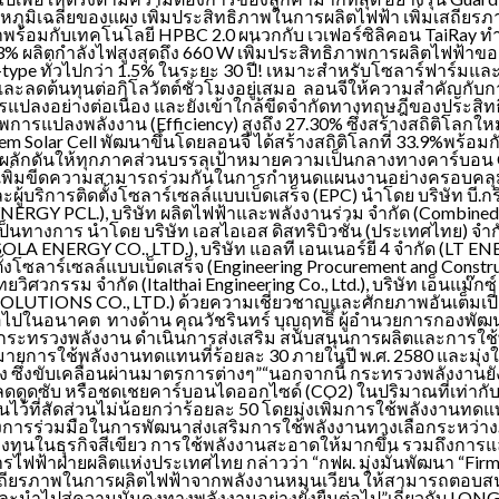
ูมิเฉลี่ยของแผง เพิ่มประสิทธิภาพในการผลิตไฟฟ้า เพิ่มเสถียร
มาพร้อมกับเทคโนโลยี HPBC 2.0 ผนวกกับ เวเฟอร์ซิลิคอน TaiRay 
3% ผลิตกำลังไฟสูงสุดถึง 660 W เพิ่มประสิทธิภาพการผลิตไฟฟ้าข
แผง N-type ทั่วไปกว่า 1.5% ในระยะ 30 ปี! เหมาะสำหรับโซลาร์ฟา
และลดต้นทุนต่อกิโลวัตต์ชั่วโมงอยู่เสมอ ลอนจีให้ความสำคัญกั
ปลงอย่างต่อเนื่อง และยังเข้าใกล้ขีดจำกัดทางทฤษฎีของประสิทธ
ภาพการแปลงพลังงาน (Efficiency) สูงถึง 27.30% ซึ่งสร้างสถิติโลก
m Solar Cell พัฒนาขึ้นโดยลอนจี ได้สร้างสถิติโลกที่ 33.9%พร้อมกัน
นุนผลักดันให้ทุกภาคส่วนบรรลุเป้าหมายความเป็นกลางทางคาร์บอน 
ิรูปเพิ่มขีดความสามารถร่วมกันในการกำหนดแผนงานอย่างครอบคลุมทุกม
้บริการติดตั้งโซลาร์เซลล์แบบเบ็ดเสร็จ (EPC) นำโดย บริษัท บี.กร
GY PCL.), บริษัท ผลิตไฟฟ้าและพลังงานร่วม จำกัด (Combined Heat 
นทางการ นำโดย บริษัท เอสไอเอส ดิสทริบิวชั่น (ประเทศไทย) จำกัด (ม
IWASOLA ENERGY CO., LTD.), บริษัท แอลที เอนเนอร์ยี 4 จำกัด (LT E
้งโซลาร์เซลล์แบบเบ็ดเสร็จ (Engineering Procurement and Constru
ม จำกัด (Italthai Engineering Co., Ltd.), บริษัท เอ็นแม๊กซ์ โซ
OLUTIONS CO., LTD.) ด้วยความเชี่ยวชาญและศักยภาพอันเต็มเปี่ยม
ต่อไปในอนาคต ทางด้าน คุณวัชรินทร์ บุญฤทธิ์ ผู้อำนวยการกอง
 กระทรวงพลังงาน ดำเนินการส่งเสริม สนับสนุนการผลิตและการ
มายการใช้พลังงานทดแทนที่ร้อยละ 30 ภายในปี พ.ศ. 2580 และมุ
ซึ่งขับเคลื่อนผ่านมาตรการต่างๆ”“นอกจากนี้ กระทรวงพลังงานยังจ
รลดดูดซับ หรือชดเชยคาร์บอนไดออกไซด์ (CO2) ในปริมาณที่เท่า
้ที่สัดส่วนไม่น้อยกว่าร้อยละ 50 โดยมุ่งเพิ่มการใช้พลังงานทดแ
การร่วมมือในการพัฒนาส่งเสริมการใช้พลังงานทางเลือกระหว่างภา
ลงทุนในธุรกิจสีเขียว การใช้พลังงานสะอาดให้มากขึ้น รวมถึงกา
ธธ.) การไฟฟ้าฝ่ายผลิตแห่งประเทศไทย กล่าวว่า “กฟผ. มุ่งมั่นพัฒน
ิ่มเสถียรภาพในการผลิตไฟฟ้าจากพลังงานหมุนเวียน ให้สามารถตอบสน
สู่ความมั่นคงทางพลังงานอย่างยั่งยืนต่อไป”เกี่ยวกับ LONGiLONGi