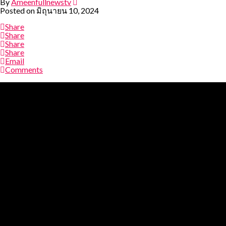
By
Ameenfullnewstv
Posted on
มิถุนายน 10, 2024
Share
Share
Share
Share
Email
Comments