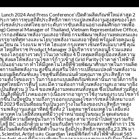
Lunch 2024 And Press Conference’ เปิดตัวผลิตภัณฑ์ใหม่ล่าสุด 2
ประกาศการทุบสถิติประสิทธิภาพการแปลงพลังงานสูงสุดของโลก
าร์เซลล์ประเทศไทย ยกระดับการขับเคลื่อนอย่างเต็มศักยภาพเพื่อ
 General Manager of Thailand, Vietnam Representative Office,
ู้อำนวยการกองพัฒนาพลังงานแสงอาทิตย์ กรมพัฒนาพลังงานทดแทนและ
 ร่วมบรรยายทิศทางและนโยบายพลังงานแสงอาทิตย์ พร้อมด้วยคณะผู้
เวียน ณ โรงแรม พาร์ค ไฮแอท กรุงเทพฯ เซ็นทรัลเอ็มบาสซี่ คุณ
ฐภาส ไทยสีหราช Product Manager 3 ผู้บริหารจากลอนจี ร่วมแสดง
1 ของโลกอย่างรวดเร็วในเวลาเพียง 4 ปี เหตุผลที่อยู่เบื้องหลังความ
ส่งผลให้พลังงานโซลาร์ก้าวเข้าสู่ Grid Parity (ราคาค่าไฟฟ้าที่
าเป็นอย่างมาก ทำให้มีเทคโนโลยีที่ช่วยพัฒนาศักยภาพในการผลิต
การผลิตพลังงาน สูงขึ้น ส่งเสริมให้การเปลี่ยนแปลงด้านพลังงาน
ี่จะมอบผลิตภัณฑ์และโซลูชั่นที่อัดแน่นด้วยคุณภาพ ประสิทธิภาพ
วามตั้งใจของเรา ในการออกแบบผลิตภัณฑ์เหล่านั้นภายใต้ภารกิจ
ึงประเทศไทยมีการตื่นรู้ และมีความต้องการด้านพลังงานสะอาดมากยิ่ง
็นสัดส่วน 3 ใน 4 ของพลังงานทดแทนทั้งหมด ซึ่งเป็นสัดส่วนที่สูง
นสิ่งที่ผู้บริโภคมองหา (เนื่องจากอายุการใช้งานของระบบโซลาร์
ากขึ้นในปัจจุบัน รวมถึงการออกแบบแผงโซลาร์เซลล์ให้เหมาะแก่
 2023 ซึ่งเป็นที่ยอมรับเป็นวงกว้างในเรื่องของประสิทธิภาพสูง
รมพลังงานแสงอาทิตย์ ซึ่งทั้ง 2 โมดูลมาพร้อมเทคโนโลยีแห่ง
รรดาเทคโนโลยีทั้งหมดที่มีวางจำหน่ายอยู่ในขณะนี้ จุดเด่นของ
โนโลยีที่มีความยืดหยุ่นในการใช้งานสูง สามารถนำไปผสานรวมกับ
ลยี BC เองอีกด้วย มาพร้อมกับอัตราการเสื่อมสภาพที่ต่ำกว่า 1%
่งในผลิตภัณฑ์ที่เปิดตัวในงาน ยังมีประสิทธิภาพสูงถึง 23.3% มา
entist, Artist และ Guardian โดยมีพิกัดกำลังไฟฟ้าตั้งแต่ 565
ardian Anti-dust ที่มีความพิเศษในการออกแบบขอบอลูมิเนียมให้ช่วย