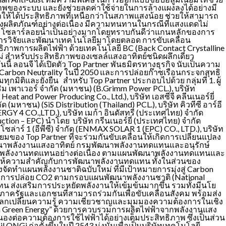
ภาพของระบบ และยังช่วยลดค่าใช้จ่ายในการล้างแผงลงได้อย่างมี
ทำให้ได้ประสิทธิภาพที่เหนือกว่าในสภาพแสงน้อย ช่วยให้สามารถ
องผลิตภัณฑ์อย่างต่อเนื่อง มีความทนทานในกรณีที่แสงแดดไม่
ร์มและโซลาร์ลอยน้ำเป็นอย่างมากโดยทราบกันดีว่าแกนหลักของการ
บการวิจัยและพัฒนาเทคโนโลยีมาโดยตลอด การขับเคลื่อน
ิภาพการผลิตไฟฟ้า ด้วยเทคโนโลยี BC (Back Contact Crystalline
ใหม่ สำหรับประสิทธิภาพของเซลล์แสงอาทิตย์ชนิดผลึกเดี่ยว
นี้ ลอนจี ได้เปิดตัว Top Partner พันธมิตรทางธุรกิจ นับเป็นความ
Carbon Neutrality ในปี 2050 และการปล่อยก๊าซเรือนกระจกสุทธิ
ิติและยั่งยืน สำหรับ Top Partner ประกอบไปด้วย กลุ่มที่ 1. ผู้
ิม เพาเวอร์ จำกัด (มหาชน) (B.Grimm Power PCL.), บริษัท
and Power Producing Co., Ltd.), บริษัท เอสซีจี คลีนเนอร์ยี่
หาชน) (SiS Distribution (Thailand) PCL.), บริษัท คิวทีซี อาร์อี
NERGY 4 CO.,LTD.), บริษัท เมก้า อินดัสทรี (ประเทศไทย) จำกัด
ction – EPC) นำโดย บริษัท กรีนเนอร์ยี่ (ประเทศไทย) จำกัด
ล่าร์ 1 (อีพีซี) จำกัด (ENMAX SOLAR 1 (EPC) CO., LTD.), บริษัท
ของ Top Partner ที่จะร่วมกันขับเคลื่อนให้เกิดการเปลี่ยนแปลง
พัฒนาพลังงานแสงอาทิตย์ กรมพัฒนาพลังงานทดแทนและอนุรักษ์
ใช้พลังงานทดแทนอย่างต่อเนื่อง ตามแผนพัฒนาพลังงานทดแทนและ
่งให้ความสำคัญกับการพัฒนาพลังงานทดแทน ทั้งในส่วนของ
ัดทำแผนพลังงานชาติฉบับใหม่ ที่มีเป้าหมายการมุ่งสู่ Carbon
กับการปล่อย CO2 ตามกรอบแผนพัฒนาพลังงานชาติ (National
ทน ส่งเสริมการประหยัดพลังงานให้เข้มข้นมากขึ้น รวมทั้งมีนโย
ครัฐและเอกชนที่สามารถร่วมกันเพื่อขับเคลื่อนสังคม พร้อมส่ง
รแลกเปลี่ยนความรู้ ความเชี่ยวชาญและมุมมองความต้องการในเชิง
า “Firm Green Energy” ด้วยการควบรวมการผลิตไฟฟ้าจากพลังงานแสง
องต่อความต้องการใช้ไฟฟ้าได้อย่างเต็มประสิทธิภาพ ซึ่งเป็นส่วน
 ก่อตั้งขึ้นในปี 2543 มุ่งมั่นเพื่อเป็นบริษัทเทคโนโลยี