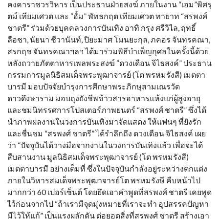
คงคาราชวรวิหาร เป็นประธานฝ่ายสงฆ์ ภายในงาน “เอม”พิศรุ
ตม์ เทียมเศวต และ “อั้ม” พัทธกฤต เทียมเศวต ทายาท “สรพงศ์
ชาตรี” ร่วมด้วยบุคคลวงการบันเทิง อาทิ กรุง ศรีวิไล, ฤทธิ์
ลือชา, นัยนา ชีวานันท์, ปิยะมาศ โมนยะกุล, ภคอร จันทรคณา,
สรกฤช จันทรคณาฯลฯ ได้มาร่วมพิธีบำเพ็ญกุศลในครั้งนี้ด้วย
หลังถวายภัตตาหารเพลพระสงฆ์ “ดวงเดือน จิไธสงค์” ประธาน
กรรมการมูลนิธิสมเด็จพระพุฒาจารย์ (โต พรหมรังสี) เมตตา
บารมี มอบปัจจัยบำรุงการศึกษาพระภิกษุสามเณรวัด
ดาวดึงษาราม มอบถุงยังชีพข้าวสารอาหารแห้งแก่ผู้สูงอายุ
และชมนิทรรศการโปสเตอร์ภาพยนตร์ “สรพงศ์ ชาตรี” ซึ่งได้
นำภาพผลงานในวงการบันเทิงมาจัดแสดง ให้แฟนๆ ที่ยังรัก
และชื่นชม “สรพงศ์ ชาตรี” ได้รำลึกถึง ดวงเดือน จิไธสงค์ เผย
ว่า “ปัจจุบันได้วางมือจากงานในวงการบันเทิงแล้ว เพื่อจะได้
สืบสานงาน มูลนิธิสมเด็จพระพุฒาจารย์ (โต พรหมรังสี)
เมตตาบารมี อย่างเต็มที่ ซึ่งในปัจจุบันกำลังอยู่ระหว่างตกแต่ง
ภายในวิหารสมเด็จพระพุฒาจารย์โต พรหมรังษี คืบหน้าไป
มากกว่า 60 เปอร์เซ็นต์ โดยยึดเอาคำพูดที่สรพงศ์ ชาตรี เคยพูด
ไว้ก่อนจากไป “ถ้าเรามีจุดมุ่งหมายที่เราจะทำ อุปสรรคปัญหา
มีไว้ให้แก้” เป็นแรงผลักดัน ต่อยอดสิ่งที่สรพงศ์ ชาตรี สร้างเอา