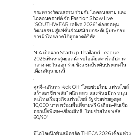
1
กระทรวงวัฒนธรรม ร่วมกับ ไอคอนสยาม และ
ไอคอนคราฟต์ จัด Fashion Show Live
“SOUTHWEAR relive 2026” ต่อยอดทุน
วัฒนธรรมสู่แฟชั่นร่วมสมัย ยกระดับผู้ประกอบ
การผ้าไทยภาคใต้สู่ตลาดดิจิทัล
1
NIA เปิดฉาก Startup Thailand League
2026เฟ้นหาสุดยอดนักรบไอเดียสตาร์ตอัปภาค
กลาง-ตะวันออก ร่วมชิงแชมป์ระดับประเทศใน
เดือนมิถุนายนนี้
1
ศุภจี–นภินทร Kick Off “ไทยช่วยไทย แฟรนไชส์
สร้างอาชีพ พลัส” ผนึก สสว. และพันธมิตร หนุน
คนไทยเริ่มธุรกิจแฟรนไชส์ รัฐช่วยจ่ายสูงสุด
10,000 บาท พร้อมพื้นที่ขายฟรี 6 เดือน–สินเชื่อ
ดอกเบี้ยพิเศษ–เชื่อมสิทธิ “ไทยช่วยไทย พลัส
60/40”
1
บีโอไอผนึกพันธมิตรจัด THECA 2026 เชื่อมห่วง