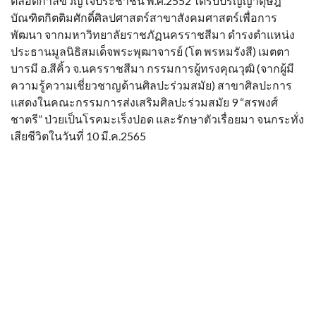
ตลอดกาลขวัญใจประชาชน พ.ศ.2552 ได้รับปริญญาดุษฎี
บัณฑิตกิตติมศักดิ์ศิลปศาสตร์สาขาสังคมศาสตร์เพื่อการ
พัฒนา จากมหาวิทยาลัยราชภัฏนครราชสีมา ดำรงตำแหน่ง
ประธานมูลนิธิสมเด็จพระพุฒาจารย์ (โต พรหมรังสี) เมตตา
บารมี อ.สีคิ้ว จ.นครราชสีมา กรรมการผู้ทรงคุณวุฒิ (จากผู้มี
ความรู้ความเชี่ยวชาญด้านศิลปะร่วมสมัย) สาขาศิลปะการ
แสดงในคณะกรรมการส่งเสริมศิลปะร่วมสมัย 9 “สรพงศ์
ชาตรี” ป่วยเป็นโรคมะเร็งปอด และรักษาตัวเรื่อยมา จนกระทั่ง
เสียชีวิตในวันที่ 10 มี.ค.2565