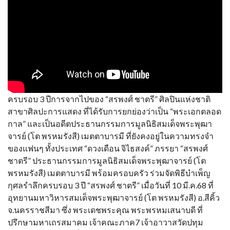
ครบรอบ 3 ปีการจากไปของ “สรพงศ์ ชาตรี” ศิลปินแห่งชาติ
สาขาศิลปะการแสดง ที่ได้รับการยกย่องว่าเป็น “พระเอกตลอด
กาล” และเป็นอดีตประธานกรรมการมูลนิธิสมเด็จพระพุฒา
จารย์ (โต พรหมรังสี) เมตตาบารมี ที่ยังคงอยู่ในความทรงจำ
ของแฟนๆ ทั้งประเทศ “ดวงเดือน จิไธสงค์” ภรรยา “สรพงศ์
ชาตรี” ประธานกรรมการมูลนิธิสมเด็จพระพุฒาจารย์ (โต
พรหมรังสี) เมตตาบารมี พร้อมครอบครัว ร่วมจัดพิธีบำเพ็ญ
กุศลรำลึกครบรอบ 3 ปี “สรพงศ์ ชาตรี” เมื่อวันที่ 10 มี.ค.68 ที่
อุทยานมหาวิหารสมเด็จพระพุฒาจารย์ (โต พรหมรังสี) อ.สีคิ้ว
จ.นครราชสีมา ซึ่ง พระเดชพระคุณ พระพรหมเสนาบดี ที่
ปรึกษามหาเถรสมาคม เจ้าคณะภาค7 เจ้าอาวาสวัดปทุม