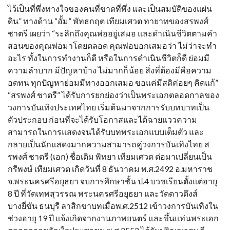
ไว้เป็นที่พึ่งทางใจของคนที่ขาดที่พึ่ง และเป็นสมบัติของแผ่น
ดิน” ทางด้าน “อั้ม” พัทธกฤต เทียมเศวต ทายาทของสรพงศ์
ชาตรี เผยว่า “ระลึกถึงคุณพ่ออยู่เสมอ และดำเนินชีวิตตามคำ
สอนของคุณพ่อมาโดยตลอด คุณพ่อบอกเสมอว่า ไม่ว่าจะทำ
อะไร ทั้งในการทำงานก็ดี หรือในการดำเนินชีวิตก็ดี ย่อมมี
ความลำบาก มีปัญหาบ้าง ไม่มากก็น้อย สิ่งที่ต้องมีคือความ
อดทน ทุกปัญหาย่อมมีทางออกเสมอ ขอแค่มีสติค่อยๆ คิดแก้”
“สรพงศ์ ชาตรี” ได้รับการยกย่องว่าเป็นพระเอกตลอดกาลของ
วงการบันเทิงประเทศไทย เริ่มต้นมาจากการรับบทบาทเป็น
ตัวประกอบ ก่อนที่จะได้รับโอกาสและได้ฉายแววความ
สามารถในการแสดงจนได้รับบทพระเอกแบบเต็มตัว และ
กลายเป็นนักแสดงมากความสามารถคู่วงการบันเทิงไทย ส
รพงศ์ ชาตรี (เอก) ชื่อเดิม พิทยา เทียมเศวต ต่อมาเปลี่ยนเป็น
กรีพงษ์ เทียมเศวต เกิดวันที่ 8 ธันวาคม พ.ศ.2492 อ.มหาราช
จ.พระนครศรีอยุธยา จบการศึกษาชั้น ป.4 บวชเรียนตั้งแต่อายุ
8 ปี ที่วัดเทพสุวรรณ พระนครศรีอยุธยา และวัดดาวดึงส์
บางยี่ขัน ธนบุรี ลาสิกขาบทเมื่อพ.ศ.2512 เข้าวงการบันเทิงใน
ช่วงอายุ 19 ปี แจ้งเกิดจากงานภาพยนตร์ และขึ้นแท่นพระเอก