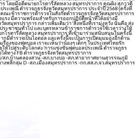
ราการ โดยมีอดีตนายกโรตารี่ลัดหลวง สมุทรปราการ คุณผิง สุภาวดี
ระเพณี ตำรวจภูธรจังหวัดสมุทรปราการ ประจำปี 2568 (ครั้งที่
ีในหมู่คณะข้าราชการตำรวจในสังกัดตำรวจภูธรจังหวัดสมุทรปราการ
งแรง มีความพร้อมสำหรับการออกปฏิบัติหน้าที่ได้อย่างมี
ุทรปราการ กล่าวเพิ่มเติมว่า ‘สิ่งหนึ่งที่เรามุ่งหวัง นั่นคือ ส่ง
ยาวชน ประชาชนทั่วไป และบุตรหลานข้าราชการตำรวจใช้เวลาว่างให้
รตารี่ลัดหลวง สมุทรปราการ ที่เข้ามาร่วมสนับสนุนในครั้งนี้
กมีตำรวจเป็นไอดอล และครั้งนี้จะเป็นการเปิดมุมมองอีกด้าน
นเรื่องของฟุตบอล เราจะเห็นว่าน้องๆ เด็กๆ ในประเทศไทยรัก
ให้ไปสู่ระดับโลกค่ะ’การแข่งขันฟุตบอลประเพณี ตำรวจภูธร
นไหวได้ทาง FB ตำรวจภูธรจังหวัดสมุทรปราการ
จดีย์/สภ.บ้านคลองสวน -สภ.บางบ่อ -สภ.ท่าอากาศยานสุวรรณภูมิ
.บางพลีกลุ่ม D -สภ.เมืองสมุทรปราการ -กก.สส.ภ.จว.สมุทรปราการ