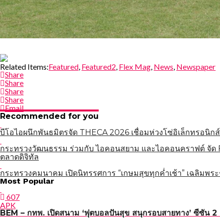
Related Items:
Featured
,
Featured2
,
Flex Mag
,
News
,
Newspaper
Share
Share
Share
Share
Email
Recommended for you
บีโอไอผนึกพันธมิตรจัด THECA 2026 เชื่อมห่วงโซ่อิเล็กทรอนิกส์
กระทรวงวัฒนธรรม ร่วมกับ ไอคอนสยาม และไอคอนคราฟต์ จัด Fa
ตลาดดิจิทัล
กระทรวงคมนาคม เปิดนิทรรศการ “เกษมสุขทุกค่ำเช้า” เฉลิมพระ
แนะแนว
Most Popular
เรื่อง
607
APK
BEM – กทพ. เปิดสนาม ‘ฟุตบอลปันสุข สนุกรอบสายทาง’ ซีซัน 2 เ