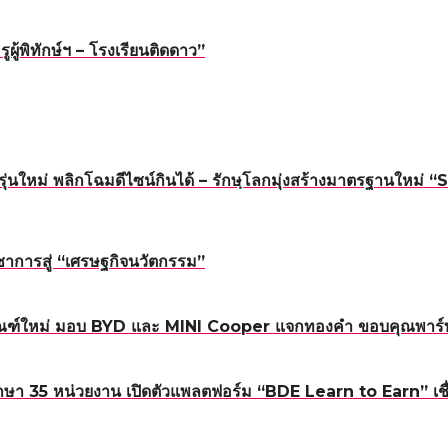
้พิทักษ์ฯ – โรงเรียนติดดาว”
นรุ่นใหม่ พลิกโฉมดีไซน์กินได้ – รักษฺโลกมุ่งสร้างมาตรฐาน
าการสู่ “เศรษฐกิจนวัตกรรม”
ณฑ์ใหม่ มอบ BYD และ MINI Cooper แจกทองคำ ขอบคุณพาร์ทเน
า 35 หน่วยงาน เปิดตัวแพลตฟอร์ม “BDE Learn to Earn” เชื่อม