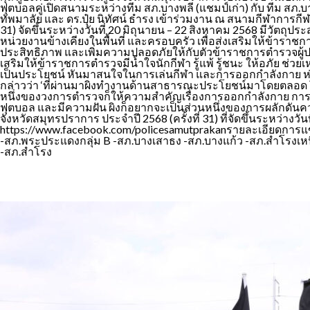
ฟุตบอลคู่เปิดสนามระหว่างทีม สภ.บางพลี (แชมป์เก่า) กับ ทีม สภ.
ทัพมาลัย และ ดร.ปุ๋ย นิทัศน์ ธำรง เข้าร่วมงาน ณ สนามกีฬาการ
31) จัดขึ้นระหว่างวันที่ 20 มิถุนายน – 22 สิงหาคม 2568 มีวัต
หน่วยงานข้างเคียงในพื้นที่ และครอบครัว เพื่อส่งเสริมให้ข้ารา
ประสิทธิภาพ และเพิ่มความปลอดภัยให้กับตัวข้าราชการตำรวจผู้ปฏิบัติห
เสริมให้ข้าราชการตำรวจมีน้ำใจนักกีฬา รู้แพ้ รู้ชนะ ให้อภัย ช่
เป็นประโยชน์ หันมาสนใจในการเล่นกีฬา และการออกกำลังกาย ห่าง
กล่าวว่า ‘ที่ผ่านมาผิงทำงานด้านสาธารณะประโยชน์มาโดยตลอด โ
หนึ่งของวงการตำรวจก็ให้ความสำคัญเรื่องการออกกำลังกาย การรู้
ฟุตบอล และมีความฝัน ผิงก็อยากจะเป็นส่วนหนึ่งของการผลักดัน
จังหวัดสมุทรปราการ ประจำปี 2568 (ครั้งที่ 31) ที่จัดขึ้นระหว่
https://www.facebook.com/policesamutprakanรายละเอียดการแข่งข
-สภ.พระประแดงกลุ่ม B -สภ.บางเสาธง -สภ.บางแก้ว -สภ.สำโรงเหนื
-สภ.สำโรง