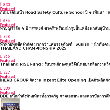
830
Featured
กทม. เดินหน้า Road Safety Culture School ปี 4 เฟ้นหา “ครูผู
686
Featured
ทำบุญรำลึก 4 ปี “สรพงศ์ ชาตรี”พร้อมนำรูปปั้นเหมือนกลับสู่บ้าน
328
Featured
ท้าทายทุกขีดจำกัด! มากกว่าแค่บรรจุภัณฑ์ “Sukishi” นำทัพค
THAILAND CHAMPIONSHIP 2025
366
Featured
Thailand RISE Fund : รีแบรนด์กองทุนวิจัยไทยปลดล็อกงานวิช
327
Featured
iHERB GROUP จัดงาน Inzent Elite Opening เปิดตัวผลิตภั
339
Featured
BDE ผนึกกำลังพันธมิตรทั้งภาครัฐ ภาคเอกชน และสถาบันการศึกษ