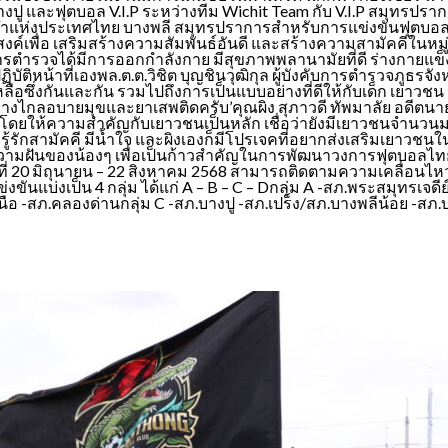
บางปู และฟุตบอล V.I.P ระหว่างทีม Wichit Team กับ V.I.P สมุทรป
กีฬาแห่งประเทศไทย บางพลี สมุทรปราการสำหรับการแข่งขันฟุตบอลป
ถุประสงค์เพื่อ เสริมสร้างความสัมพันธ์อันดี และสร้างความสามัคค
ชการตำรวจได้มีการออกกำลังกาย มีสุขภาพพลานามัยที่ดี ร่างกายแข็
น้าที่เองพล.ต.ต.วิชิต บุญชินวุฒิกุล ผู้บังคับการตำรวจภูธรจังหวัดสม
วยเหลือซึ่งกันและกัน รวมไปถึงการเป็นแบบอย่างที่ดีให้กับเด็ก เ
ไกลอบายมุขและยาเสพติดครับ’คุณผิง สุภาวดี ทัพมาลัย อดีตนายกโ
ดยให้ความสำคัญกับเยาวชนเป็นหลัก เชื่อว่ายังมีเยาวชนจำนวนมา
รักสามัคคี มีน้ำใจ และผิงเองก็มีโปรเจคที่อยากส่งเสริมเยาวชนใ
ความฝันของน้องๆ เพื่อเป็นก้าวสำคัญในการพัฒนาวงการฟุตบอลไทย
างวันที่ 20 มิถุนายน – 22 สิงหาคม 2568 สามารถติดตามความเคลื่อ
ันแบ่งเป็น 4 กลุ่ม ได้แก่ A – B – C – Dกลุ่ม A -สภ.พระสมุทรเ
อ -สภ.คลองด่านกลุ่ม C -สภ.บางปู -สภ.เปร็ง/สภ.บางพลีน้อย -สภ