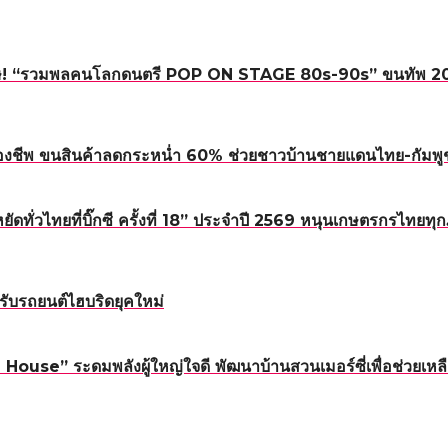
! “รวมพลคนโลกดนตรี POP ON STAGE 80s-90s” ขนทัพ 20 ศิลปิ
องชีพ ขนสินค้าลดกระหน่ำ 60% ช่วยชาวบ้านชายแดนไทย-กัมพู
หยัดทั่วไทยที่บิ๊กซี ครั้งที่ 18” ประจำปี 2569 หนุนเกษตรกรไทย
ับรถยนต์ไฮบริดยุคใหม่
ouse” ระดมพลังผู้ใหญ่ใจดี พัฒนาบ้านสวนเมอร์ซี่เพื่อช่วยเหลื