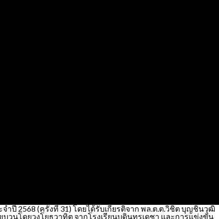
2568 (ครั้งที่ 31) โดยได้รับเกียรติจาก พล.ต.ต.วิชิต บุญชินวุฒิ
 นำขบวนโดยวงโยธวาทิต จากโรงเรียนบดินทรเดชา และการแข่งขัน