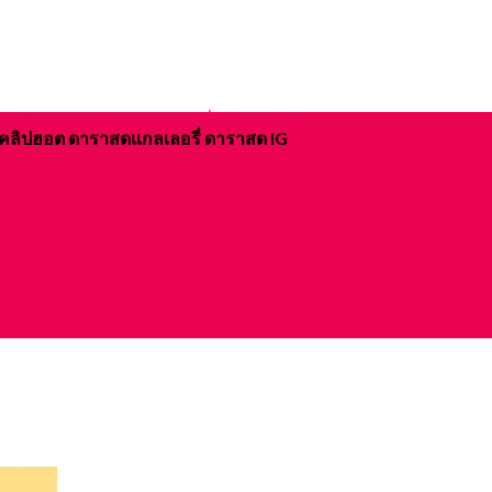
ิจ คลิปฮอต ดาราสดแกลเลอรี่ ดาราสด IG