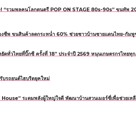
! “รวมพลคนโลกดนตรี POP ON STAGE 80s-90s” ขนทัพ 20 ศิลปิ
องชีพ ขนสินค้าลดกระหน่ำ 60% ช่วยชาวบ้านชายแดนไทย-กัมพู
หยัดทั่วไทยที่บิ๊กซี ครั้งที่ 18” ประจำปี 2569 หนุนเกษตรกรไทย
ับรถยนต์ไฮบริดยุคใหม่
ouse” ระดมพลังผู้ใหญ่ใจดี พัฒนาบ้านสวนเมอร์ซี่เพื่อช่วยเหลื