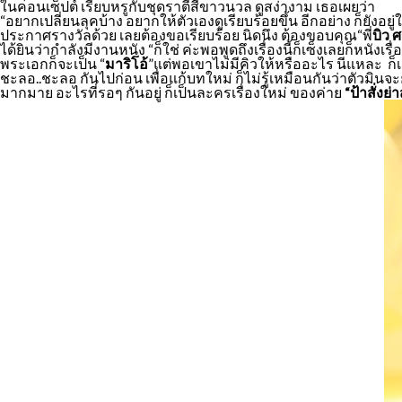
ในคอนเซ็ปต์ เรียบหรูกับชุดราตีสีขาวนวล ดูสง่างาม เธอเผยว่า
“อยากเปลี่ยนลุคบ้าง อยากให้ตัวเองดูเรียบร้อยขึ้น อีกอย่าง ก็ยังอ
ประกาศรางวัลด้วย เลยต้องขอเรียบร้อย นิดนึง ต้องขอบคุณ“พี่
บิว ศ
ได้ยินว่ากำลังมีงานหนัง “ก็ใช่ ค่ะพอพูดถึงเรื่องนี้ก็เซ็งเลยก็หนัง
พระเอกก็จะเป็น “
มาริโอ้
”แต่พอเขาไม่มีคิวให้หรืออะไร นีแหละ ก็เล
ชะลอ..ชะลอ กันไปก่อน เพื่อแก้บทใหม่ ก็ไม่รู้เหมือนกันว่าตัวมินจะย
มากมาย อะไรที่รอๆ กันอยู่ ก็เป็นละครเรื่องใหม่ ของค่าย
“ป้าสั่งย