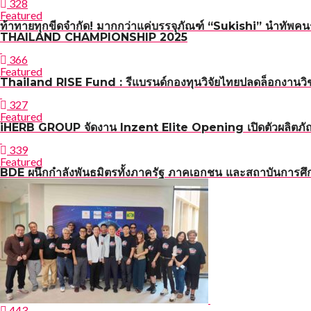
328
Featured
ท้าทายทุกขีดจำกัด! มากกว่าแค่บรรจุภัณฑ์ “Sukishi” นำทัพค
THAILAND CHAMPIONSHIP 2025
366
Featured
Thailand RISE Fund : รีแบรนด์กองทุนวิจัยไทยปลดล็อกงานวิช
327
Featured
iHERB GROUP จัดงาน Inzent Elite Opening เปิดตัวผลิตภั
339
Featured
BDE ผนึกกำลังพันธมิตรทั้งภาครัฐ ภาคเอกชน และสถาบันการศึกษ
443