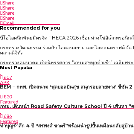
Share
Share
Share
Share
Email
Recommended for you
บีโอไอผนึกพันธมิตรจัด THECA 2026 เชื่อมห่วงโซ่อิเล็กทรอนิกส์
กระทรวงวัฒนธรรม ร่วมกับ ไอคอนสยาม และไอคอนคราฟต์ จัด Fa
ตลาดดิจิทัล
กระทรวงคมนาคม เปิดนิทรรศการ “เกษมสุขทุกค่ำเช้า” เฉลิมพระ
แนะแนว
Most Popular
เรื่อง
607
APK
BEM – กทพ. เปิดสนาม ‘ฟุตบอลปันสุข สนุกรอบสายทาง’ ซีซัน 2 เ
830
Featured
กทม. เดินหน้า Road Safety Culture School ปี 4 เฟ้นหา “ครูผู
686
Featured
ทำบุญรำลึก 4 ปี “สรพงศ์ ชาตรี”พร้อมนำรูปปั้นเหมือนกลับสู่บ้าน