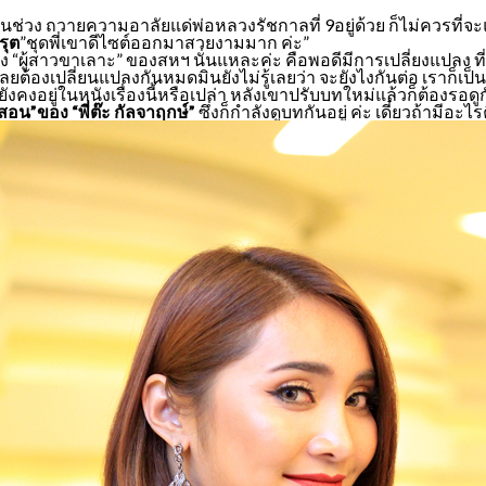
ยู่ในช่วง ถวายความอาลัยแด่พ่อหลวงรัชกาลที่ 9อยู่ด้วย ก็ไม่ควรที่
รุต
”ชุดพี่เขาดีไซต์ออกมาสวยงามมาก ค่ะ”
เรื่อง “ผู้สาวขาเลาะ” ของสหฯ นั่นแหละค่ะ คือพอดีมีการเปลี่ยงแปลง ท
ยต้องเปลี่ยนแปลงกันหมดมินยังไม่รู้เลยว่า จะยังไงกันต่อ เราก็เป็นแ
ังคงอยู่ในหนังเรื่องนี้หรือเปล่า หลังเขาปรับบทใหม่แล้วก็ต้องรอดูกั
่าสอน”ของ “พี่ต๊ะ กัลจาฤกษ์”
ซึ่งก็กำลังดูบทกันอยู่ ค่ะ เดี๋ยวถ้ามีอ