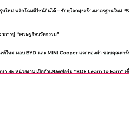
นรุ่นใหม่ พลิกโฉมดีไซน์กินได้ – รักษฺโลกมุ่งสร้างมาตรฐาน
าการสู่ “เศรษฐกิจนวัตกรรม”
ณฑ์ใหม่ มอบ BYD และ MINI Cooper แจกทองคำ ขอบคุณพาร์ทเน
า 35 หน่วยงาน เปิดตัวแพลตฟอร์ม “BDE Learn to Earn” เชื่อม