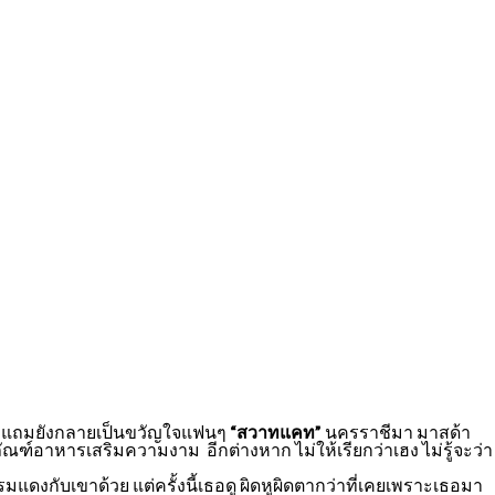
น้อย แถมยังกลายเป็นขวัญใจแฟนๆ
“สวาทแคท”
นครราชีมา มาสด้า
์อาหารเสริมความงาม อีกต่างหาก ไม่ให้เรียกว่าเฮง ไม่รู้จะว่า
แดงกับเขาด้วย แต่ครั้งนี้เธอดู ผิดหูผิดตากว่าที่เคยเพราะเธอมา