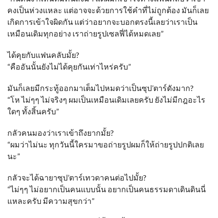
คงเป็นห่วงแหละ แต่อาจจะด้วยการใช้คำที่ไม่ถูกต้อง มันก็เลย
เกิดการเข้าใจผิดกัน แต่ว่าอยากจะบอกตรงนี้เลยว่าเราเป็น
เหมือนเดิมทุกอย่าง เราถ่ายรูปเซลฟี่ได้หมดเลย”
ได้คุยกับแฟนคลับมั้ย?
“คืออันนั้นยังไม่ได้คุยกันเท่าไหร่ครับ”
มันก็เลยมีกระทู้ออกมาเต็มไปหมดว่าเป็นซุป’ตาร์ดังมาก?
“โห ไม่ๆๆ ไม่จริงๆ ผมเป็นเหมือนเดิมเลยครับ ยังไม่มีกฎอะไร
ใดๆ ทั้งสิ้นครับ”
กลัวคนมองว่าเราเข้าถึงยากมั้ย?
“ผมว่าไม่นะ ทุกวันนี้ใครมาขอถ่ายรูปผมก็ให้ถ่ายรูปปกติเลย
นะ”
กลัวจะได้ฉายาซุป’ตาร์เทวดาคนต่อไปมั้ย?
“ไม่ๆๆ ไม่อยากเป็นคนแบบนั้น อยากเป็นคนธรรมดาเดินดินนี่
แหละครับ มีความสุขกว่า”