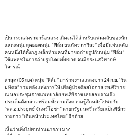
เป็นกระแสดราม่าร้อนแรง เกิดจนได้สำหรับแฟนคลับของนัก
แสดงหนุ่มสุดฮอตหนุ่ม “ฟิล์ม ธนภัทร กาวิละ” เมื่อมีแฟนคลับ
คนหนึ่งได้ตั้งกฎเหล็กห้ามคนที่มาขอถ่ายรูปกับหนุ่ม “ฟิล์ม”
ใช้แฟลชในการถ่ายรูปโดยเด็ดขาด จนมีกระแสวิพากษ์
วิจารณ์
ล่าสุด (05 ส.ค) หนุ่ม “ฟิล์ม” มาร่วมงานแถลงข่าว 24 ก.ย. “วัน
มหิดล” รวมพลังแห่งการให้ เพื่อผู้ป่วยด้อยโอกาส รพ.ศิริราช
ณ หอประชุมราชแพทยาลัย รพ.ศิริราช เลยสอบถามถึง
ประเด็นดังกล่าว พร้อมทั้งถามถึงความรู้สึกหลังไปพบกับ
“พล.อ.ประยุทธ์ จันทร์โอชา” นายกรัฐมนตรี เตรียมเป็นพิธีกร
รายการ “เดินหน้าประเทศไทย” อีกด้วย
เห็นว่าเพิ่งไปพบท่านนายกฯ มา?