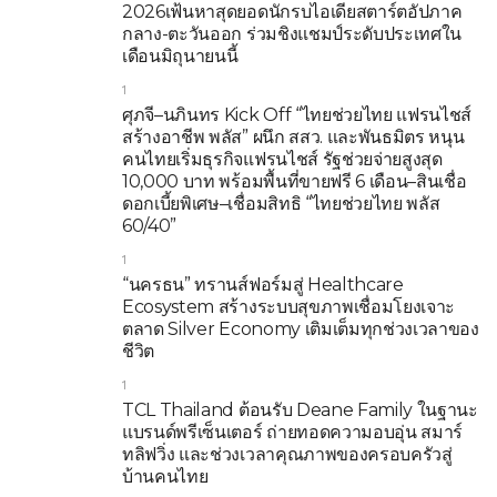
2026เฟ้นหาสุดยอดนักรบไอเดียสตาร์ตอัปภาค
กลาง-ตะวันออก ร่วมชิงแชมป์ระดับประเทศใน
เดือนมิถุนายนนี้
1
ศุภจี–นภินทร Kick Off “ไทยช่วยไทย แฟรนไชส์
สร้างอาชีพ พลัส” ผนึก สสว. และพันธมิตร หนุน
คนไทยเริ่มธุรกิจแฟรนไชส์ รัฐช่วยจ่ายสูงสุด
10,000 บาท พร้อมพื้นที่ขายฟรี 6 เดือน–สินเชื่อ
ดอกเบี้ยพิเศษ–เชื่อมสิทธิ “ไทยช่วยไทย พลัส
60/40”
1
“นครธน” ทรานส์ฟอร์มสู่ Healthcare
Ecosystem สร้างระบบสุขภาพเชื่อมโยงเจาะ
ตลาด Silver Economy เติมเต็มทุกช่วงเวลาของ
ชีวิต
1
TCL Thailand ต้อนรับ Deane Family ในฐานะ
แบรนด์พรีเซ็นเตอร์ ถ่ายทอดความอบอุ่น สมาร์
ทลิฟวิ่ง และช่วงเวลาคุณภาพของครอบครัวสู่
บ้านคนไทย