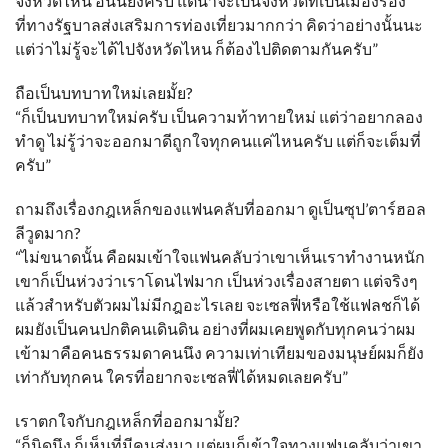
จังหวัดไหน อันนี้ยังครับ แต่น่าจะเป็นจังหวัดที่เป็นเมืองรอง
ที่ทางรัฐบาลส่งเสริมการท่องเที่ยวมากกว่า คิดว่าอย่างนั้นนะ
แต่ว่าไม่รู้จะได้ไปจังหวัดไหน ก็ต้องไปติดตามกันครับ”
ถือเป็นบทบาทใหม่เลยมั้ย?
“ก็เป็นบทบาทใหม่ครับ เป็นความท้าทายใหม่ แต่ว่าอยากลอง
ทำดู ไม่รู้ว่าจะออกมาดีถูกใจทุกคนแค่ไหนครับ แต่ก็จะเต็มที่
ครับ”
ถามถึงเรื่องกฎเหล็กของแฟนคลับที่ออกมา ดูเป็นซุป’ตาร์ฮอล
ลีวูดมาก?
“ไม่ขนาดนั้น คือผมเข้าใจแฟนคลับว่าเขาเห็นเราทำงานหนัก
เขาก็เป็นห่วงว่าเราโดนไฟมาก เป็นห่วงเรื่องสายตา แต่จริงๆ
แล้วสำหรับตัวผมไม่มีกฎอะไรเลย จะเซลฟี่หรือใช้แฟลชก็ได้
ผมยังเป็นคนปกติคนเดินดิน อย่างที่ผมเคยพูดกับทุกคนว่าผม
เข้ามาคือคนธรรมดาคนนึง ความเท่าเทียมของมนุษย์ผมก็ยัง
เท่ากับทุกคน ใครที่อยากจะเซลฟี่ได้หมดเลยครับ”
เราตกใจกับกฎเหล็กที่ออกมามั้ย?
“ก็นิดนึง ก็เห็นที่มีคนส่งมา แต่ผมก็เข้าใจทางแฟนคลับว่าเขา