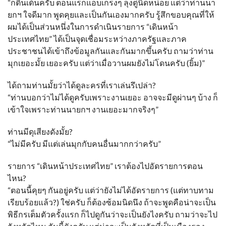
“ก็ตื่นเต้นครับ ตอนแรกแอบเกร็งๆ ลุงตู่นิดหน่อย แต่ว่าท่านนา
ยกฯ ใจดีมาก พูดคุยและเป็นกันเองมากครับ รู้สึกขอบคุณที่ให้
ผมได้เป็นส่วนหนึ่งในการดำเนินรายการ “เดินหน้า
ประเทศไทย” ได้เป็นจุดเชื่อมระหว่างภาครัฐและภาค
ประชาชนได้เข้าถึงข้อมูลกันและกันมากขึ้นครับ ถามว่าท่าน
มุกเยอะมั้ย เยอะครับ แต่ว่าเมื่อวานผมยังไม่โดนครับ (ยิ้ม)”
ได้ถามท่านมั้ยว่าได้ดูละครที่เราเล่นรึเปล่า?
“ท่านบอกว่าไม่ได้ดูครับเพราะงานเยอะ อาจจะมีดูผ่านๆ บ้าง ก็
เข้าใจเพราะท่านนายกฯ งานเยอะมากจริงๆ”
ท่านมีดุเสียงดังมั้ย?
“ไม่มีครับ มีแต่เล่นมุกกับคนอื่นมากกว่าครับ”
รายการ “เดินหน้าประเทศไทย” เราต้องไปอัดรายการตอน
ไหน?
“ตอนนี้คุยๆ กันอยู่ครับ แต่ว่ายังไม่ได้อัดรายการ (แต่ทาบทาม
เรียบร้อยแล้ว?) ใช่ครับ ก็ต้องซ้อมนิดนึง ถ้าจะพูดคือน่าจะเป็น
พิธีกรเต็มตัวครั้งแรก ก็ไปดูกันว่าจะเป็นยังไงครับ ถามว่าจะไป