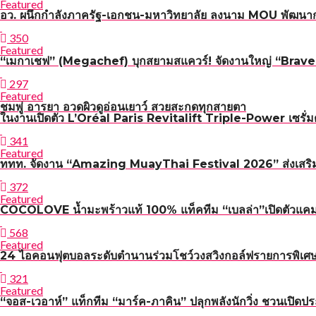
Featured
อว. ผนึกกำลังภาครัฐ-เอกชน-มหาวิทยาลัย ลงนาม MOU พัฒนาก
350
Featured
“เมกาเชฟ” (Megachef) บุกสยามสแควร์! จัดงานใหญ่ “Brave n 
297
Featured
ชมพู่ อารยา อวดผิวดูอ่อนเยาว์ สวยสะกดทุกสายตา
ในงานเปิดตัว L’Oréal Paris Revitalift Triple-Power เซรั่มต
341
Featured
ททท. จัดงาน “Amazing MuayThai Festival 2026” ส่งเสริมกา
372
Featured
COCOLOVE น้ำมะพร้าวแท้ 100% แท็คทีม “เบลล่า”เปิดตัวแค
568
Featured
24 ไอคอนฟุตบอลระดับตำนานร่วมโชว์วงสวิงกอล์ฟรายการพิเศษ R
321
Featured
“จอส-เวอาห์” แท็กทีม “มาร์ค-ภาคิน” ปลุกพลังนักวิ่ง ชวน