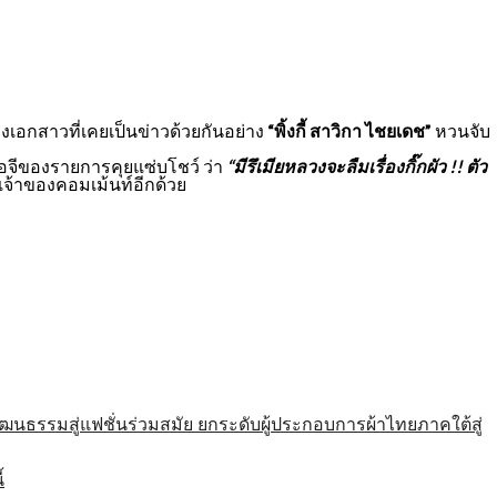
เอกสาวที่เคยเป็นข่าวด้วยกันอย่าง
“พิ้งกี้ สาวิกา ไชยเดช”
หวนจับ
ไอจีของรายการคุยแซ่บโชว์ ว่า
“มีรึเมียหลวงจะลืมเรื่องกิ๊กผัว !! ตัว
เจ้าของคอมเม้นท์อีกด้วย
รมสู่แฟชั่นร่วมสมัย ยกระดับผู้ประกอบการผ้าไทยภาคใต้สู่
้