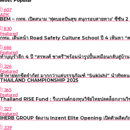
Most Popular
เรื่อง
607
APK
BEM – กทพ. เปิดสนาม ‘ฟุตบอลปันสุข สนุกรอบสายทาง’ ซีซัน 2 เ
830
Featured
กทม. เดินหน้า Road Safety Culture School ปี 4 เฟ้นหา “ครูผู
686
Featured
ทำบุญรำลึก 4 ปี “สรพงศ์ ชาตรี”พร้อมนำรูปปั้นเหมือนกลับสู่บ้าน
326
Featured
ท้าทายทุกขีดจำกัด! มากกว่าแค่บรรจุภัณฑ์ “Sukishi” นำทัพค
THAILAND CHAMPIONSHIP 2025
365
Featured
Thailand RISE Fund : รีแบรนด์กองทุนวิจัยไทยปลดล็อกงานวิช
327
Featured
iHERB GROUP จัดงาน Inzent Elite Opening เปิดตัวผลิตภั
339