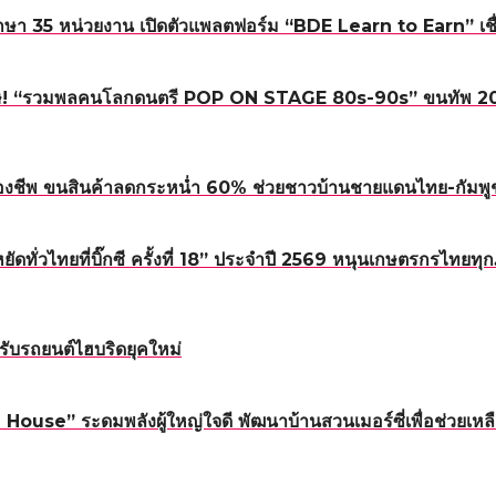
า 35 หน่วยงาน เปิดตัวแพลตฟอร์ม “BDE Learn to Earn” เชื่อม
! “รวมพลคนโลกดนตรี POP ON STAGE 80s-90s” ขนทัพ 20 ศิลปิ
องชีพ ขนสินค้าลดกระหน่ำ 60% ช่วยชาวบ้านชายแดนไทย-กัมพู
หยัดทั่วไทยที่บิ๊กซี ครั้งที่ 18” ประจำปี 2569 หนุนเกษตรกรไทย
ับรถยนต์ไฮบริดยุคใหม่
ouse” ระดมพลังผู้ใหญ่ใจดี พัฒนาบ้านสวนเมอร์ซี่เพื่อช่วยเหลื