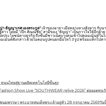
ญ่า ธัญญาเรศ เองตระกูล”
เจ้าของฉายา เมียหลวงลวงสังหาร กับนาง
าว โดยมี “เป๊ก สัณณ์ชัย” สามีของ “ธัญญ่า” เป็นกาวใจให้อีกด้วย
่อผลประโยชน์ทางธุรกิจ ถึงขั้นมีชาวเน็ตบางคนเข้าไปคอมเม้นท์ใน
อมเม้นท์ดังกล่าว ด้วยไอคอนรูปคนยกมือไหว้ 3 รูป พร้อมแท็กไปหา
 หนุนไทยสู่ฐานผลิตเทคโนโลยีขั้นสูง
shion Show Live “SOUTHWEAR relive 2026” ต่อยอดทุนวัฒนธร
ชนมพรรษา พระบาทสมเด็จพระเจ้าอยู่หัว 28 กรกฎาคม 2569วันนี