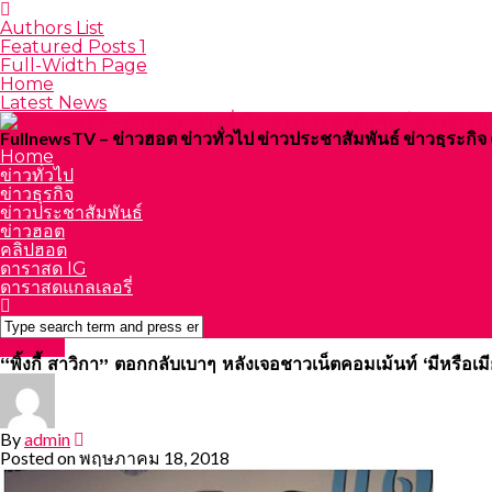
Authors List
Featured Posts 1
Full-Width Page
Home
Latest News
FullnewsTV – ข่าวฮอต ข่าวทั่วไป ข่าวประชาสัมพันธ์ ข่าวธุระก
Home
ข่าวทั่วไป
ข่าวธุรกิจ
ข่าวประชาสัมพันธ์
ข่าวฮอต
คลิปฮอต
ดาราสด IG
ดาราสดแกลเลอรี่
ข่าวฮอต
“พิ้งกี้ สาวิกา” ตอกกลับเบาๆ หลังเจอชาวเน็ตคอมเม้นท์ ‘มีหรือเมี
By
admin
Posted on
พฤษภาคม 18, 2018