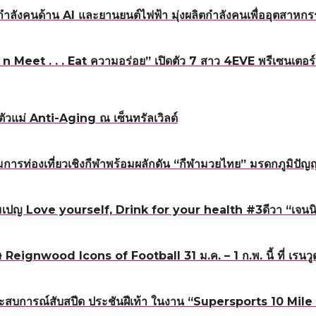
ำลังคนด้าน AI และยานยนต์ไฟฟ้า มุ่งผลิตกำลังคนเพื่ออุตสา
Meet . . . Eat ความอร่อย” เปิดตัว 7 สาว 4EVE พรีเซนเตอร์แ
ัวแม่ Anti-Aging ณ เซ็นทรัลเวิลด์
รท่องเที่ยวเชิงกีฬาพร้อมผลักดัน “กีฬามวยไทย” มรดกภูมิปั
มเปญ Love yourself, Drink for your health #3ดีวา “เจนน
eignwood Icons of Football 31 ม.ค. – 1 ก.พ. นี้ ที่ เรนวู
เปิดประสบการณ์สับสปีด ประชันฝีเท้า ในงาน “Supersports 1