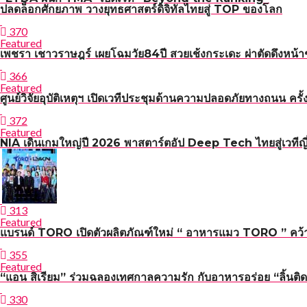
ปลดล็อกศักยภาพ วางยุทธศาสตร์ดิจิทัลไทยสู่ TOP ของโลก
370
Featured
เพชรา เชาวราษฎร์ เผยโฉมวัย84ปี สวยเช้งกระเดะ ผ่าตัดดึงหน้า
366
Featured
ศูนย์วิจัยอุบัติเหตุฯ เปิดเวทีประชุมด้านความปลอดภัยทาง
372
Featured
NIA เดินเกมใหญ่ปี 2026 พาสตาร์ตอัป Deep Tech ไทยสู่เวทีญี่
313
Featured
แบรนด์ TORO เปิดตัวผลิตภัณฑ์ใหม่ “ อาหารแมว TORO ” คว้า 
355
Featured
“แอน สิเรียม” ร่วมฉลองเทศกาลความรัก กับอาหารอร่อย “ลิ้นติด
330