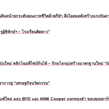
ดินหน้ายกระดับคุณภาพชีวิตด้วยกีฬา ดึงไอดอลดังสร้างแรงบันดาล
้พิทักษ์ฯ – โรงเรียนติดดาว”
นรุ่นใหม่ พลิกโฉมดีไซน์กินได้ – รักษฺโลกมุ่งสร้างมาตรฐาน
าการสู่ “เศรษฐกิจนวัตกรรม”
ณฑ์ใหม่ มอบ BYD และ MINI Cooper แจกทองคำ ขอบคุณพาร์ทเน