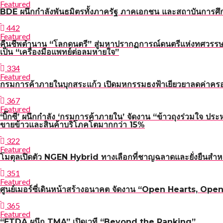
Featured
BDE ผนึกกำลังพันธมิตรทั้งภาครัฐ ภาคเอกชน และสถาบันการศึกษ
442
Featured
คืนชีพตำนาน “โลกดนตรี” สู่มหาปรากฏการณ์ดนตรีแห่งทศวรรษ
เป็น “เครื่องมือแพทย์ต่อลมหายใจ”
334
Featured
กรมการค้าภายในบุกสระแก้ว เปิดมหกรรมธงฟ้าเยียวยาลดค่าคร
367
Featured
‘บิ๊กซี’ ผนึกกำลัง ‘กรมการค้าภายใน’ จัดงาน “ข้าวถุงร่วมใจ ประ
ขายข้าวและสินค้าบริโภคโตมากกว่า 15%
322
Featured
โมตุลเปิดตัว NGEN Hybrid ทางเลือกที่ชาญฉลาดและยั่งยืนสำหร
351
Featured
ศูนย์เมอร์ซี่เดินหน้าสร้างอนาคต จัดงาน “Open Hearts, Open H
365
Featured
“ETDA ผนึก TMA” เปิดเวที “Beyond the Ranking”