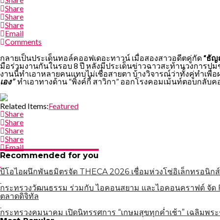
Share
Share
Share
Email
Comments
กลายเป็นประเด็นทอล์คออฟเดอะทาวน์ เมื่อสองสาวอดีตคู่กัด
“ธัญ
มือร่วมงานกันในรอบ 8 ปี หลังมีประเด็นข่าวฉาวสะท้านวงการปมชู้ส
งานนี้ทำเอาหลายคนแทบไม่เชื่อสายตา บ้างวิจารณ์ว่าทั้งคู่ทำเพื
เอง”
ทำเอาทางด้าน “พิ้งค์กี้ สาวิกา” ออกโรงคอมเม้นท์ตอบกลับค
Related Items:
Featured
Share
Share
Share
Share
Email
Recommended for you
บีโอไอผนึกพันธมิตรจัด THECA 2026 เชื่อมห่วงโซ่อิเล็กทรอนิกส์
กระทรวงวัฒนธรรม ร่วมกับ ไอคอนสยาม และไอคอนคราฟต์ จัด Fa
ตลาดดิจิทัล
กระทรวงคมนาคม เปิดนิทรรศการ “เกษมสุขทุกค่ำเช้า” เฉลิมพระ
แนะแนว