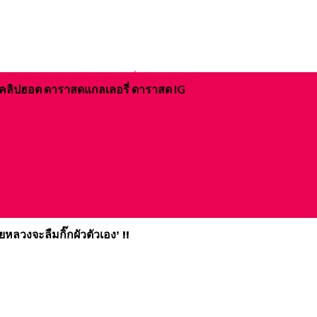
ิจ คลิปฮอต ดาราสดแกลเลอรี่ ดาราสด IG
ยหลวงจะลืมกิ๊กผัวตัวเอง’ !!