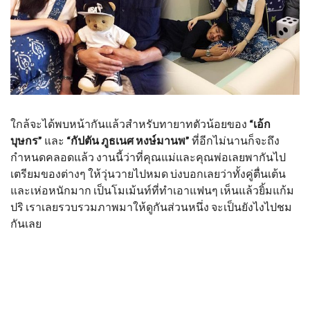
ใกล้จะได้พบหน้ากันแล้วสำหรับทายาทตัวน้อยของ
“เอ้ก
บุษกร”
และ
“กัปตัน ภูธเนศ หงษ์มานพ”
ที่อีกไม่นานก็จะถึง
กำหนดคลอดแล้ว งานนี้ว่าที่คุณแม่และคุณพ่อเลยพากันไป
เตรียมของต่างๆ ให้วุ่นวายไปหมด บ่งบอกเลยว่าทั้งคู่ตื่นเต้น
และเห่อหนักมาก เป็นโมเม้นท์ที่ทำเอาแฟนๆ เห็นแล้วยิ้มแก้ม
ปริ เราเลยรวบรวมภาพมาให้ดูกันส่วนหนึ่ง จะเป็นยังไงไปชม
กันเลย