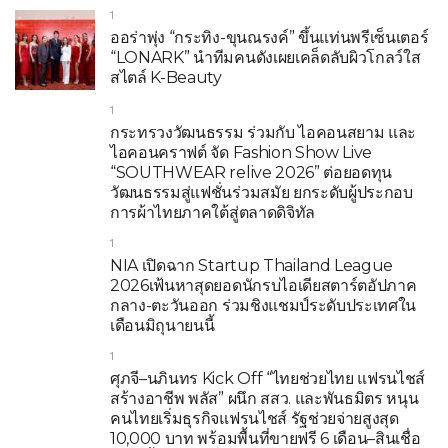
1
ออร่าพุ่ง “กระทิง-ขุนณรงค์” ขึ้นแท่นพรีเซ็นเตอร์
“LONARK” นำทีมคนดังเผยเคล็ดลับผิวโกลว์ใส
สไตล์ K-Beauty
1
กระทรวงวัฒนธรรม ร่วมกับ ไอคอนสยาม และ
ไอคอนคราฟต์ จัด Fashion Show Live
“SOUTHWEAR relive 2026” ต่อยอดทุน
วัฒนธรรมสู่แฟชั่นร่วมสมัย ยกระดับผู้ประกอบ
การผ้าไทยภาคใต้สู่ตลาดดิจิทัล
1
NIA เปิดฉาก Startup Thailand League
2026เฟ้นหาสุดยอดนักรบไอเดียสตาร์ตอัปภาค
กลาง-ตะวันออก ร่วมชิงแชมป์ระดับประเทศใน
เดือนมิถุนายนนี้
1
ศุภจี–นภินทร Kick Off “ไทยช่วยไทย แฟรนไชส์
สร้างอาชีพ พลัส” ผนึก สสว. และพันธมิตร หนุน
คนไทยเริ่มธุรกิจแฟรนไชส์ รัฐช่วยจ่ายสูงสุด
10,000 บาท พร้อมพื้นที่ขายฟรี 6 เดือน–สินเชื่อ