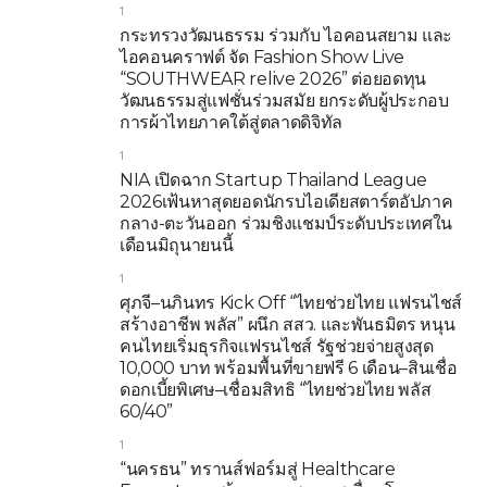
1
กระทรวงวัฒนธรรม ร่วมกับ ไอคอนสยาม และ
ไอคอนคราฟต์ จัด Fashion Show Live
“SOUTHWEAR relive 2026” ต่อยอดทุน
วัฒนธรรมสู่แฟชั่นร่วมสมัย ยกระดับผู้ประกอบ
การผ้าไทยภาคใต้สู่ตลาดดิจิทัล
1
NIA เปิดฉาก Startup Thailand League
2026เฟ้นหาสุดยอดนักรบไอเดียสตาร์ตอัปภาค
กลาง-ตะวันออก ร่วมชิงแชมป์ระดับประเทศใน
เดือนมิถุนายนนี้
1
ศุภจี–นภินทร Kick Off “ไทยช่วยไทย แฟรนไชส์
สร้างอาชีพ พลัส” ผนึก สสว. และพันธมิตร หนุน
คนไทยเริ่มธุรกิจแฟรนไชส์ รัฐช่วยจ่ายสูงสุด
10,000 บาท พร้อมพื้นที่ขายฟรี 6 เดือน–สินเชื่อ
ดอกเบี้ยพิเศษ–เชื่อมสิทธิ “ไทยช่วยไทย พลัส
60/40”
1
“นครธน” ทรานส์ฟอร์มสู่ Healthcare