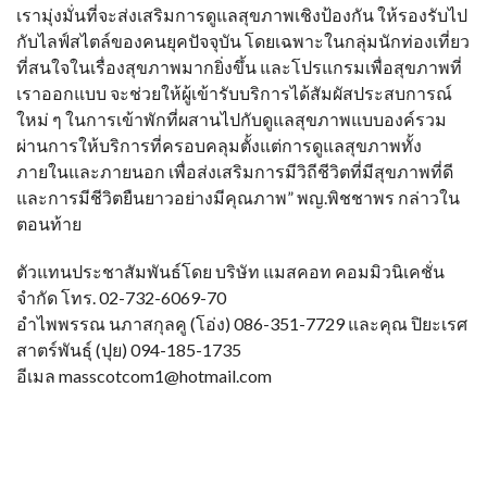
เรามุ่งมั่นที่จะส่งเสริมการดูแลสุขภาพเชิงป้องกัน ให้รองรับไป
กับไลฟ์สไตล์ของคนยุคปัจจุบัน โดยเฉพาะในกลุ่มนักท่องเที่ยว
ที่สนใจในเรื่องสุขภาพมากยิ่งขึ้น และโปรแกรมเพื่อสุขภาพที่
เราออกแบบ จะช่วยให้ผู้เข้ารับบริการได้สัมผัสประสบการณ์
ใหม่ ๆ ในการเข้าพักที่ผสานไปกับดูแลสุขภาพแบบองค์รวม
ผ่านการให้บริการที่ครอบคลุมตั้งแต่การดูแลสุขภาพทั้ง
ภายในและภายนอก เพื่อส่งเสริมการมีวิถีชีวิตที่มีสุขภาพที่ดี
และการมีชีวิตยืนยาวอย่างมีคุณภาพ” พญ.พิชชาพร กล่าวใน
ตอนท้าย
ตัวแทนประชาสัมพันธ์โดย บริษัท แมสคอท คอมมิวนิเคชั่น
จำกัด โทร. 02-732-6069-70
อำไพพรรณ นภาสกุลคู (โอ่ง) 086-351-7729 และคุณ ปิยะเรศ
สาตร์พันธุ์ (ปุย) 094-185-1735
อีเมล masscotcom1@hotmail.com