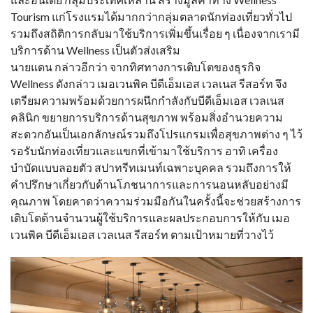
Tourism แก่โรงแรมได้มากกว่ากลุ่มตลาดนักท่องเที่ยวทั่วไป
รวมถึงสถิติการกลับมาใช้บริการเพิ่มขึ้นเรื่อย ๆ เนื่องจากเรามี
บริการด้าน Wellness เป็นตัวส่งเสริม
นายแดน กล่าวอีกว่า จากทิศทางการเติบโตของธุรกิจ
Wellness ดังกล่าว เมอเวนพิค บีดีเอ็มเอส เวลเนส รีสอร์ท จึง
เตรียมความพร้อมด้วยการผนึกกำลังกับบีดีเอ็มเอส เวลเนส
คลินิก ขยายการบริการด้านสุขภาพ พร้อมสิ่งอำนวยความ
สะดวกอันเป็นเอกลักษณ์รวมถึงโปรแกรมเพื่อสุขภาพต่าง ๆ ไว้
รอรับนักท่องเที่ยวและแขกที่เข้ามาใช้บริการ อาทิ เครื่อง
บำบัดแบบลอยตัว สปาทรีทเมนท์เฉพาะบุคคล รวมถึงการให้
คำปรึกษาเกี่ยวกับด้านโภชนาการและการนอนหลับอย่างมี
คุณภาพ โดยคาดว่าความร่วมมือกันในครั้งนี้จะช่วยสร้างการ
เติบโตด้านจำนวนผู้ใช้บริการและผลประกอบการให้กับ เมอ
เวนพิค บีดีเอ็มเอส เวลเนส รีสอร์ท ตามเป้าหมายที่วางไว้