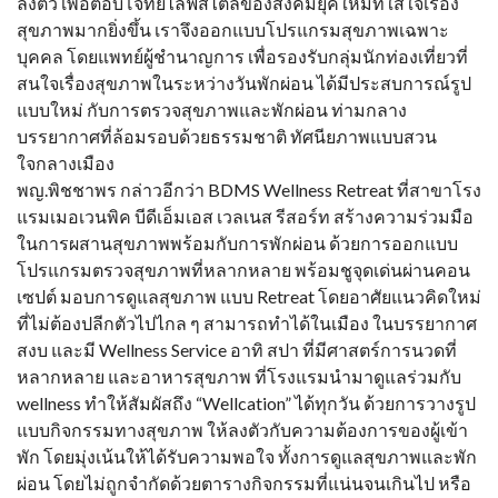
ลงตัว เพื่อตอบโจทย์ไลฟ์สไตล์ของสังคมยุคใหม่ที่ใส่ใจเรื่อง
สุขภาพมากยิ่งขึ้น เราจึงออกแบบโปรแกรมสุขภาพเฉพาะ
บุคคล โดยแพทย์ผู้ชำนาญการ เพื่อรองรับกลุ่มนักท่องเที่ยวที่
สนใจเรื่องสุขภาพในระหว่างวันพักผ่อน ได้มีประสบการณ์รูป
แบบใหม่ กับการตรวจสุขภาพและพักผ่อน ท่ามกลาง
บรรยากาศที่ล้อมรอบด้วยธรรมชาติ ทัศนียภาพแบบสวน
ใจกลางเมือง
พญ.พิชชาพร กล่าวอีกว่า BDMS Wellness Retreat ที่สาขาโรง
แรมเมอเวนพิค บีดีเอ็มเอส เวลเนส รีสอร์ท สร้างความร่วมมือ
ในการผสานสุขภาพพร้อมกับการพักผ่อน ด้วยการออกแบบ
โปรแกรมตรวจสุขภาพที่หลากหลาย พร้อมชูจุดเด่นผ่านคอน
เซปต์ มอบการดูแลสุขภาพ แบบ Retreat โดยอาศัยแนวคิดใหม่
ที่ไม่ต้องปลีกตัวไปไกล ๆ สามารถทำได้ในเมือง ในบรรยากาศ
สงบ และมี Wellness Service อาทิ สปา ที่มีศาสตร์การนวดที่
หลากหลาย และอาหารสุขภาพ ที่โรงแรมนำมาดูแลร่วมกับ
wellness ทำให้สัมผัสถึง “Wellcation” ได้ทุกวัน ด้วยการวางรูป
แบบกิจกรรมทางสุขภาพ ให้ลงตัวกับความต้องการของผู้เข้า
พัก โดยมุ่งเน้นให้ได้รับความพอใจ ทั้งการดูแลสุขภาพและพัก
ผ่อน โดยไม่ถูกจำกัดด้วยตารางกิจกรรมที่แน่นจนเกินไป หรือ