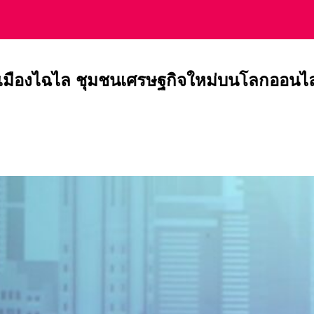
ข เมืองไฉไล ชุมชนเศรษฐกิจใหม่บนโลกออนไล