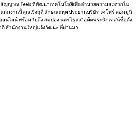
ผ่านสัญญาณ Feels ที่พัฒนาเทคโนโลยีเพื่ออำนวยความสะดวกใน
 แถมงานนี้คุณเริงฤดี ลักษณะหุต ประธานบริษัท เคโฟร์ คอมมูนิ
ลกออนไลน์ พร้อมกับดึง สมปอง นครไธสง” อดีตพระนักเทศน์ชื่อดัง
ติ สำนักงานใหญ่แจ้งวัฒนะ ที่ผ่านมา