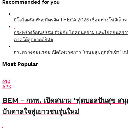
Recommended for you
บีโอไอผนึกพันธมิตรจัด THECA 2026 เชื่อมห่วงโซ่อิเล็กทร
กระทรวงวัฒนธรรม ร่วมกับ ไอคอนสยาม และไอคอนคราฟต์
ภาคใต้สู่ตลาดดิจิทัล
กระทรวงคมนาคม เปิดนิทรรศการ “เกษมสุขทุกค่ำเช้า” เฉ
Most Popular
แนะแนว
เรื่อง
610
APK
BEM – กทพ. เปิดสนาม ‘ฟุตบอลปันสุข สนุก
บันดาลใจสู่เยาวชนรุ่นใหม่