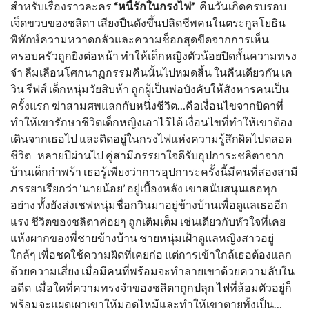
สำหรับเรื่องราวละคร
“หนี้รักในกรงไฟ”
คืนวันเกิดครบรอบ
เจ็ดขวบของชลิตา เสียงปืนดังขึ้นปลิดชีพคนในตระกูลโยธิน
พิทักษ์ความหวาดกลัวและความช็อกสุดขีดจากการเห็น
ครอบครัวถูกยิงต่อหน้า ทำให้เด็กหญิงตัวน้อยปิดกั้นความทรง
จำ ลืมเลือนโศกนาฏกรรมคืนนั้นไปหมดสิ้น ในคืนเดียวกัน เค
วิน รีฟส์ เด็กหนุ่มวัยสิบห้า ถูกผู้เป็นพ่อบังคับให้สังหารคนเป็น
ครั้งแรก ฆ่าสามศพแลกกับหนึ่งชีวิต…คือเงื่อนไขจากบิดาที่
ทำให้เขารักษาชีวิตเด็กหญิงเอาไว้ได้ เงื่อนไขที่ทำให้เขาต้อง
เดินจากเธอไป และติดอยู่ในกรงไฟแห่งความรู้สึกผิดไปตลอด
ชีวิต
หลายปีผ่านไป คู่สามีภรรยาใจดีรับอุปการะชลิตาจาก
บ้านเด็กกำพร้า เธอรู้เพียงว่าการอุปการะครั้งนี้มีคนที่สองสามี
ภรรยาเรียกว่า ‘นายน้อย’ อยู่เบื้องหลัง เขาสนับสนุนเธอทุก
อย่าง ทั้งยังส่งเชฟหนุ่มชื่อกวินมาอยู่ข้างบ้านเพื่อดูแลเธออีก
แรง ชีวิตของชลิตาค่อยๆ ถูกเติมเต็ม เช่นเดียวกับหัวใจที่เคย
แห้งผากของพี่ชายข้างบ้าน ชายหนุ่มเฝ้าดูแลหญิงสาวอยู่
ใกล้ๆ เพื่อชดใช้ความผิดที่เคยก่อ แต่การเข้าใกล้เธอต้องแลก
ด้วยความเสี่ยง เมื่อมีคนที่พร้อมจะทำลายเขาด้วยความลับใน
อดีต
เมื่อใดที่ความทรงจำของชลิตาถูกปลุก ไฟที่ล้อมตัวอยู่ก็
พร้อมจะแผดเผาเขาให้มอดไหม้และทำให้เขาตายทั้งเป็น…