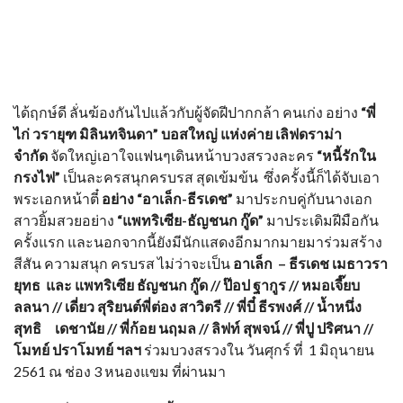
ได้ฤกษ์ดี ลั่นฆ้องกันไปแล้วกับผู้จัดฝีปากกล้า คนเก่ง อย่าง
“
พี่
ไก่ วรายุฑ มิลินทจินดา”
บอสใหญ่
แห่งค่าย
เลิฟดราม่า
จำกัด
จัดใหญ่เอาใจแฟนๆเดินหน้าบวงสรวงละคร
“หนี้รักใน
กรงไฟ”
เป็นละครสนุกครบรส สุดเข้มข้น ซึ่งครั้งนี้ก็ได้จับเอา
พระเอกหน้าตี๋
อย่าง “อาเล็ก-ธีรเดช”
มาประกบคู่กับนางเอก
สาวยิ้มสวยอย่าง
“แพทริเซีย-ธัญชนก กู๊ด”
มาประเดิมฝีมือกัน
ครั้งแรก และนอกจากนี้ยัง
มีนักแสดงอีกมากมายมาร่วมสร้าง
สีสัน ความสนุก ครบรส ไม่ว่าจะเป็น
อาเล็ก – ธีรเดช เมธาวรา
ยุทธ และ แพทริเซีย ธัญชนก กู๊ด //
ป๊อป ฐากูร
// หมอเจี๊ยบ
ลลนา // เดี่ยว สุริยนต์พี่ต่อง สาวิตรี // พี่บี๋ ธีรพงศ์ // น้ำหนึ่ง
สุทธิ เดชานัย // พี่ก้อย นฤมล // ลิฟท์ สุพจน์ // พี่ปู ปริศนา //
โมทย์ ปราโมทย์ ฯลฯ
ร่วมบวงสรวงใน วันศุกร์ ที่ 1 มิถุนายน
2561 ณ ช่อง 3 หนองแขม ที่ผ่านมา