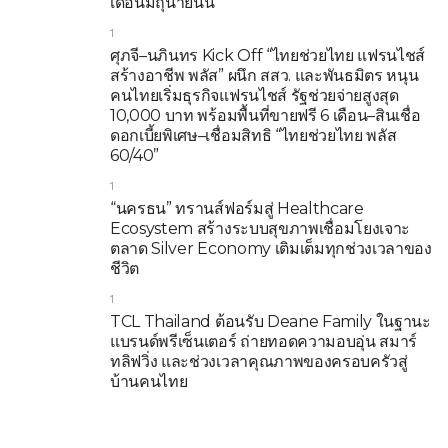
เดือนมิถุนายนนี้
1
ศุภจี–นภินทร Kick Off “ไทยช่วยไทย แฟรนไชส์
สร้างอาชีพ พลัส” ผนึก สสว. และพันธมิตร หนุน
คนไทยเริ่มธุรกิจแฟรนไชส์ รัฐช่วยจ่ายสูงสุด
10,000 บาท พร้อมพื้นที่ขายฟรี 6 เดือน–สินเชื่อ
ดอกเบี้ยพิเศษ–เชื่อมสิทธิ “ไทยช่วยไทย พลัส
60/40”
1
“นครธน” ทรานส์ฟอร์มสู่ Healthcare
Ecosystem สร้างระบบสุขภาพเชื่อมโยงเจาะ
ตลาด Silver Economy เติมเต็มทุกช่วงเวลาของ
ชีวิต
1
TCL Thailand ต้อนรับ Deane Family ในฐานะ
แบรนด์พรีเซ็นเตอร์ ถ่ายทอดความอบอุ่น สมาร์
ทลิฟวิ่ง และช่วงเวลาคุณภาพของครอบครัวสู่
บ้านคนไทย