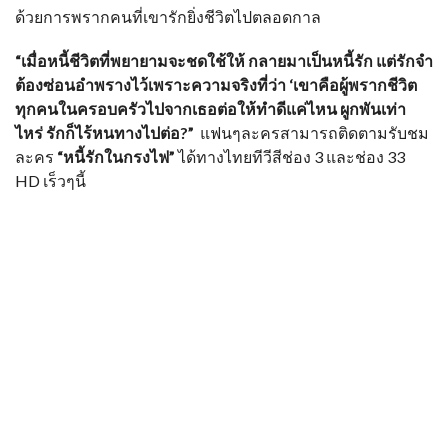
ด้วยการพรากคนที่เขารักยิ่งชีวิตไปตลอดกาล
“เมื่อหนี้ชีวิตที่พยายามจะชดใช้ให้
กลายมาเป็นหนี้รัก แต่รักจำ
ต้องซ่อนอำพรางไว้เพราะความจริงที่ว่า
‘
เขาคือผู้พรากชีวิต
ทุกคนในครอบครัวไปจากเธอต่อให้ทำดีแค่ไหน ผูกพันเท่า
ไหร่ รักก็ไร้หนทางไปต่อ
?”
แฟนๆละครสามารถติดตามรับชม
ละคร
“
หนี้รักในกรงไฟ
”
ได้ทางไทยทีวีสีช่อง
3
และช่อง
33
HD
เร็วๆนี้