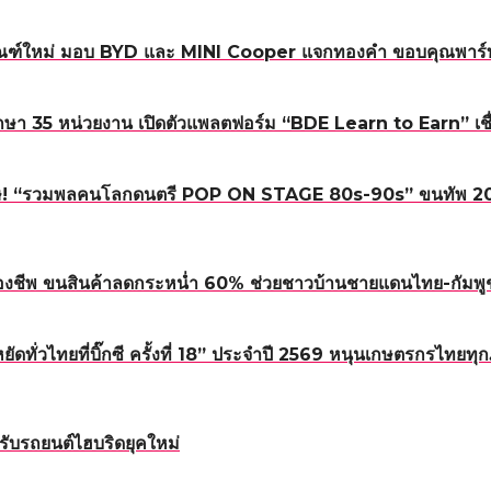
ณฑ์ใหม่ มอบ BYD และ MINI Cooper แจกทองคำ ขอบคุณพาร์ทเน
า 35 หน่วยงาน เปิดตัวแพลตฟอร์ม “BDE Learn to Earn” เชื่อม
! “รวมพลคนโลกดนตรี POP ON STAGE 80s-90s” ขนทัพ 20 ศิลปิ
องชีพ ขนสินค้าลดกระหน่ำ 60% ช่วยชาวบ้านชายแดนไทย-กัมพู
หยัดทั่วไทยที่บิ๊กซี ครั้งที่ 18” ประจำปี 2569 หนุนเกษตรกรไทย
ับรถยนต์ไฮบริดยุคใหม่