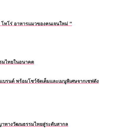
่ “ โทโร่ อาหารแมวของคนเจนใหม่ ”
หกรรมไทยในอนาคต
บรนด์ พร้อมโชว์จัดเต็มและเมนูพิเศษจากเชฟดัง
ญญาทางวัฒนธรรมไทยสู่ระดับสากล