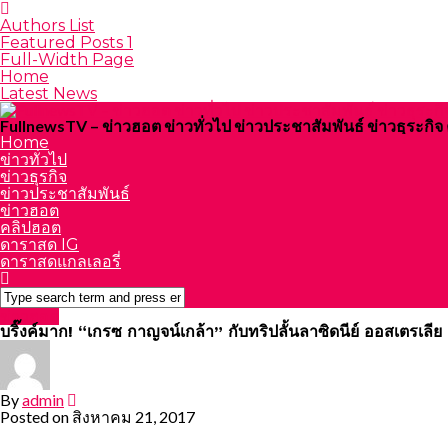
Authors List
Featured Posts 1
Full-Width Page
Home
Latest News
FullnewsTV – ข่าวฮอต ข่าวทั่วไป ข่าวประชาสัมพันธ์ ข่าวธุระก
Home
ข่าวทั่วไป
ข่าวธุรกิจ
ข่าวประชาสัมพันธ์
ข่าวฮอต
คลิปฮอต
ดาราสด IG
ดาราสดแกลเลอรี่
ข่าวฮอต
บริ๊งค์มาก! “เกรซ กาญจน์เกล้า” กับทริปลั้นลาซิดนีย์ ออสเตรเลีย
By
admin
Posted on
สิงหาคม 21, 2017