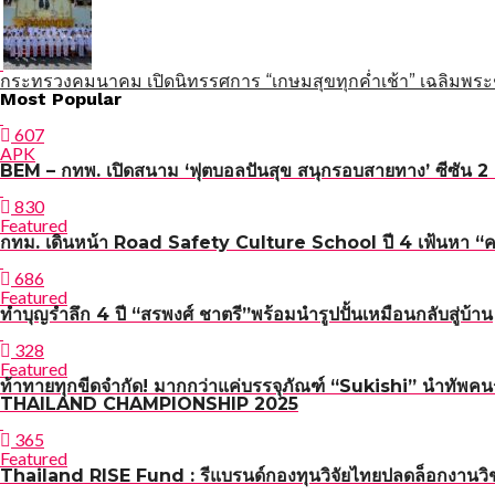
กระทรวงคมนาคม เปิดนิทรรศการ “เกษมสุขทุกค่ำเช้า” เฉลิมพระ
แนะแนว
Most Popular
เรื่อง
607
APK
BEM – กทพ. เปิดสนาม ‘ฟุตบอลปันสุข สนุกรอบสายทาง’ ซีซัน 2 เ
830
Featured
กทม. เดินหน้า Road Safety Culture School ปี 4 เฟ้นหา “ครูผู
686
Featured
ทำบุญรำลึก 4 ปี “สรพงศ์ ชาตรี”พร้อมนำรูปปั้นเหมือนกลับสู่บ้าน
328
Featured
ท้าทายทุกขีดจำกัด! มากกว่าแค่บรรจุภัณฑ์ “Sukishi” นำทัพค
THAILAND CHAMPIONSHIP 2025
365
Featured
Thailand RISE Fund : รีแบรนด์กองทุนวิจัยไทยปลดล็อกงานวิช