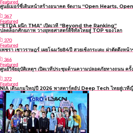
Featured
ศูนย์เมอร์ซี่เดินหน้าสร้างอนาคต จัดงาน “Open Hearts, Open H
367
Featured
“ETDA ผนึก TMA” เปิดเวที “Beyond the Ranking”
ปลดล็อกศักยภาพ วางยุทธศาสตร์ดิจิทัลไทยสู่ TOP ของโลก
370
Featured
เพชรา เชาวราษฎร์ เผยโฉมวัย84ปี สวยเช้งกระเดะ ผ่าตัดดึงหน้า
366
Featured
ศูนย์วิจัยอุบัติเหตุฯ เปิดเวทีประชุมด้านความปลอดภัยทาง
372
Featured
NIA เดินเกมใหญ่ปี 2026 พาสตาร์ตอัป Deep Tech ไทยสู่เวทีญี่