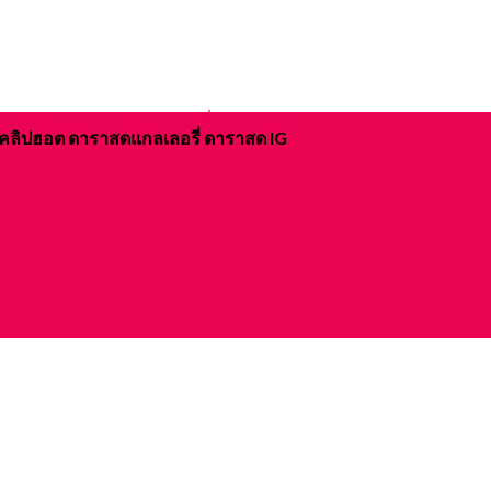
ิจ คลิปฮอต ดาราสดแกลเลอรี่ ดาราสด IG