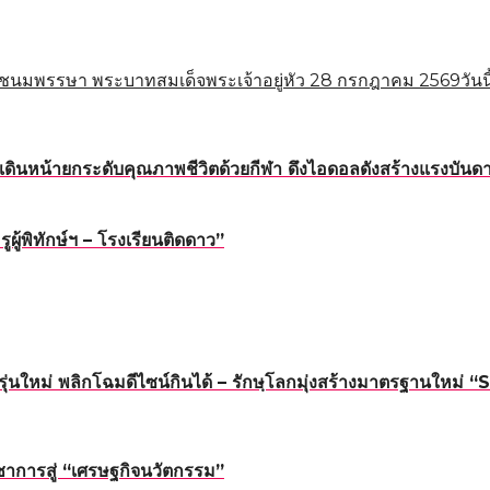
ชนมพรรษา พระบาทสมเด็จพระเจ้าอยู่หัว 28 กรกฎาคม 2569วันนี
ดินหน้ายกระดับคุณภาพชีวิตด้วยกีฬา ดึงไอดอลดังสร้างแรงบันดาล
้พิทักษ์ฯ – โรงเรียนติดดาว”
นรุ่นใหม่ พลิกโฉมดีไซน์กินได้ – รักษฺโลกมุ่งสร้างมาตรฐาน
าการสู่ “เศรษฐกิจนวัตกรรม”