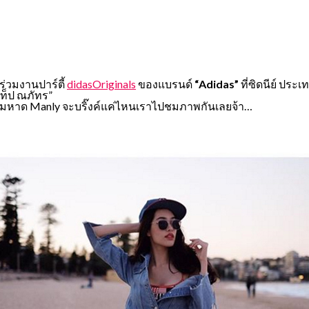
ร่วมงานปาร์ตี้
didasOriginals
ของแบรนด์
“Adidas”
ที่ซิดนีย์ ประ
แท็ป ณภัทร”
ิมหาด Manly จะบริ๊งค์แค่ไหนเราไปชมภาพกันเลยจ้า…