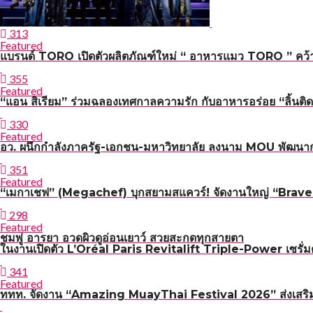
313
Featured
แบรนด์ TORO เปิดตัวผลิตภัณฑ์ใหม่ “ อาหารแมว TORO ” คว้า 
355
Featured
“แอน สิเรียม” ร่วมฉลองเทศกาลความรัก กับอาหารอร่อย “ลิ้นติด
330
Featured
อว. ผนึกกำลังภาครัฐ-เอกชน-มหาวิทยาลัย ลงนาม MOU พัฒนาก
351
Featured
“เมกาเชฟ” (Megachef) บุกสยามสแควร์! จัดงานใหญ่ “Brave n 
298
Featured
ชมพู่ อารยา อวดผิวดูอ่อนเยาว์ สวยสะกดทุกสายตา
ในงานเปิดตัว L’Oréal Paris Revitalift Triple-Power เซรั่มต
341
Featured
ททท. จัดงาน “Amazing MuayThai Festival 2026” ส่งเสริมกา