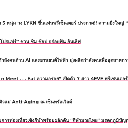
5 หนุ่ม วง LYKN ขึ้นแท่นพรีเซ็นเตอร์ ประกาศ!! ความยิ่งใหญ
โปรแฟร์” ชวน ชิม ช้อป อร่อยฟิน อินเลิฟ
ำลังคนด้าน AI และยานยนต์ไฟฟ้า มุ่งผลิตกำลังคนเพื่ออุตสา
Meet . . . Eat ความอร่อย” เปิดตัว 7 สาว 4EVE พรีเซนเตอร์แ
ัวแม่ Anti-Aging ณ เซ็นทรัลเวิลด์
รท่องเที่ยวเชิงกีฬาพร้อมผลักดัน “กีฬามวยไทย” มรดกภูมิปั