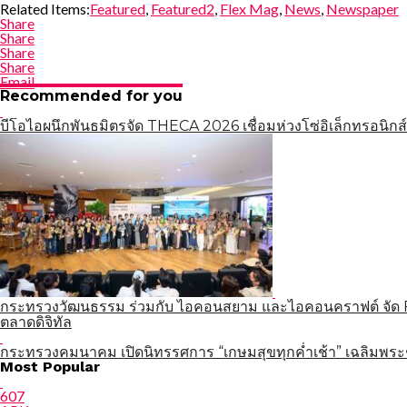
Related Items:
Featured
,
Featured2
,
Flex Mag
,
News
,
Newspaper
Share
Share
Share
Share
Email
Recommended for you
บีโอไอผนึกพันธมิตรจัด THECA 2026 เชื่อมห่วงโซ่อิเล็กทรอนิกส์
กระทรวงวัฒนธรรม ร่วมกับ ไอคอนสยาม และไอคอนคราฟต์ จัด Fa
ตลาดดิจิทัล
กระทรวงคมนาคม เปิดนิทรรศการ “เกษมสุขทุกค่ำเช้า” เฉลิมพระ
แนะแนว
Most Popular
เรื่อง
607