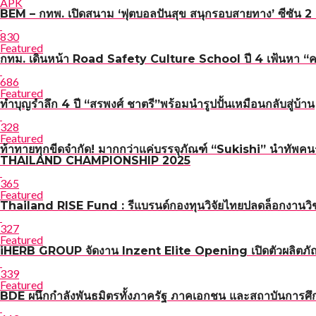
APK
BEM – กทพ. เปิดสนาม ‘ฟุตบอลปันสุข สนุกรอบสายทาง’ ซีซัน 2 เ
830
Featured
กทม. เดินหน้า Road Safety Culture School ปี 4 เฟ้นหา “ครูผู
686
Featured
ทำบุญรำลึก 4 ปี “สรพงศ์ ชาตรี”พร้อมนำรูปปั้นเหมือนกลับสู่บ้าน
328
Featured
ท้าทายทุกขีดจำกัด! มากกว่าแค่บรรจุภัณฑ์ “Sukishi” นำทัพค
THAILAND CHAMPIONSHIP 2025
365
Featured
Thailand RISE Fund : รีแบรนด์กองทุนวิจัยไทยปลดล็อกงานวิช
327
Featured
iHERB GROUP จัดงาน Inzent Elite Opening เปิดตัวผลิตภั
339
Featured
BDE ผนึกกำลังพันธมิตรทั้งภาครัฐ ภาคเอกชน และสถาบันการศึกษ