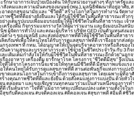
ษาอาการเจ็บป่วยเบื้องต้น ให้กับหน่วยงานต่างๆ ทั้งภาครัฐและมูลน
ละความมั่นคงของมนุษย์ (พม.), มูลนิธิพัฒนาที่อยู่อาศัย, สดชื่
ี่สะอาดถูกสุขอนามัย และ “ชีวิตดี” สร้างโอกาสในการทำงาน จัดหา
าพชีวิตที่ดีอย่างยั่งยืนและให้กับผู้ใช้ชีวิตในพื้นที่สาธารณะทั่วกร
ย่างเต็มรูปแบบเพื่อมอบรอยยิ้มให้ผู้ใช้ชีวิตในพื้นที่สาธารณะ เจ้
ื่องดื่ม กิจกรรมแจกรางวัลให้ผู้มาร่วมงาน และยังมอบเงินสนับ
์พานิช ผู้จัดการทั่วไป และคณะผู้บริหาร บริษัท GED เป็นตัวแทนส่
่าง ๆ ของมูลนิธิ และส่งต่อสุขภาพที่ดีให้ผู้ใช้ชีวิตในพื้นที่สา
ลิตภัณฑ์เพื่อให้คนไทยได้รับการดูเเลสุขภาพที่ดี เราจึงอยากส่งต่อ
ง ๆ ในกรุงเทพฯ ที่ กทม. ได้อนุญาตให้เป็นจุดบริจาคอาหารหรือสิ่งของใ
ันความสุขและบรรเทาภาระค่าใช้จ่ายในชีวิตประจำวัน กับ 3 กิจกรรมห
ยืนและเติมเต็มกำลังใจให้กับผู้ใช้ชีวิตในพื้นที่สาธารณะอีกด้วย“น
เรื่องอาหาร เครื่องดื่ม ยารักษาโรค โครงการ “ชีวิตดีมีสุข” จึงเป็
ี่ได้จากโครงการนี้จะช่วยให้ทุกคนมีชีวิตที่ดี มีสุขภาพแข็งแรง 
” เพื่อให้คนไทยได้รับการดูเเลสุขภาพที่ดี สานต่อพันธกิจแห่งการ
อขาดแคลนโอกาสในการเข้าถึงการดูแลสุขภาพ โดยเฉพาะผู้ที่อาศัยในพื
งคุณภาพชีวิตที่ดีและยั่งยืน ด้วยสังคมแห่งการแบ่งปัน ด้วยหัวใจ
เจน ตลอดมา และขอเชิญชวนทุกคนมาร่วมเป็นส่วนหนึ่งของการทำคว
ภาพที่ดี เริ่มต้นจาก “ใจที่ดี”แม้อากาศจะเปลี่ยนแปลง แต่ความตั้
ดีมีสุขกับดีคอลเจน #บจดีคอลเจน #ดีคอลเจน #สุขภาพดี #อิ่มดี #ชีวิ