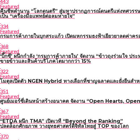
443
Featured
คืนชีพตำนาน “โลกดนตรี” สู่มหาปรากฏการณ์ดนตรีแห่งทศวรรษ
เป็น “เครื่องมือแพทย์ต่อลมหายใจ”
334
Featured
กรมการค้าภายในบุกสระแก้ว เปิดมหกรรมธงฟ้าเยียวยาลดค่าคร
368
Featured
‘บิ๊กซี’ ผนึกกำลัง ‘กรมการค้าภายใน’ จัดงาน “ข้าวถุงร่วมใจ ประ
ขายข้าวและสินค้าบริโภคโตมากกว่า 15%
322
Featured
โมตุลเปิดตัว NGEN Hybrid ทางเลือกที่ชาญฉลาดและยั่งยืนสำหร
351
Featured
ศูนย์เมอร์ซี่เดินหน้าสร้างอนาคต จัดงาน “Open Hearts, Open H
367
Featured
“ETDA ผนึก TMA” เปิดเวที “Beyond the Ranking”
ปลดล็อกศักยภาพ วางยุทธศาสตร์ดิจิทัลไทยสู่ TOP ของโลก
370