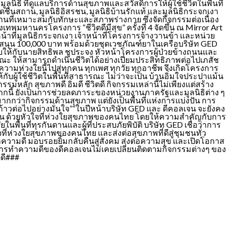
ิธิ ที่ดูแลบริการด้านสุขภาพและสวัสดิการให้ผู้ใช้ชีวิตในพื้นที่
นสถาน, มูลนิธิอิสรชน, มูลนิธิบ้านรักแท้ และมูลนิธิกระจกเงา
งานที่เหมาะสมกับทักษะและสภาพร่างกาย ซึ่งจัดกิจกรรมต่อเนื่อง
ุงเทพมหานครโครงการ “ชีวิตดีมีสุข” ครั้งที่ 4 จัดขึ้น ณ Mirror Art
าหน้าที่มูลนิธิกระจกเงา เจ้าหน้าที่โครงการจ้างวานข้า และหน่วย
สนุน 100,000 บาท พร้อมด้วยชุดเวชภัณฑ์ยาในเครือบริษัท GED
งมอบให้กับนายสิทธิพล ชูประจง หัวหน้าโครงการผู้ป่วยข้างถนนและ
ธารณะ ให้สามารถดำเนินชีวิตได้อย่างเปี่ยมประสิทธิภาพต่อไปเภสัช
ความห่วงใยนี้ไปสู่ทุกคน ทุกเพศ ทุกวัย ทุกอาชีพ จึงเกิดโครงการ
ห้กับผู้ใช้ชีวิตในพื้นที่สาธารณะ ไม่ว่าจะเป็น บ้านอิ่มใจประปาแม้น
ลัก สุขภาพดี อิ่มดี ชีวิตดี กิจกรรมเหล่านี้ไม่เพียงแต่สร้าง
อกจากนี้ ยังเป็นการช่วยลดภาระของหน่วยงานภาครัฐและมูลนิธิต่าง ๆ
นมากกว่ากิจกรรมด้านสุขภาพ แต่ยังเป็นพื้นที่แห่งการแบ่งปัน การ
ก้าวต่อไปอย่างมั่นใจ”“ในปีหน้าบริษัท GED และ ดีคอลเจน จะยังคง
แบ่งปัน ด้วยหัวใจที่ห่วงใยสุขภาพของคนไทย โดยให้ความสำคัญกับการ
้นที่ทุรกันดานและผู้ที่ประสบภัยพิบัติ บริษัท GED เชื่อว่าการ
ที่ห่วงใยสุขภาพของคนไทย และส่งต่อสุขภาพที่ดีสู่ชุมชนทั่ว
ามดี มอบรอยยิ้มกลับคืนสู่สังคม ส่งต่อความสุข และเปิดโอกาส
งใจในการทำความดีของดีคอลเจนไม่เคยเปลี่ยนติดตามกิจกรรมต่างๆ ของ
ตดี###