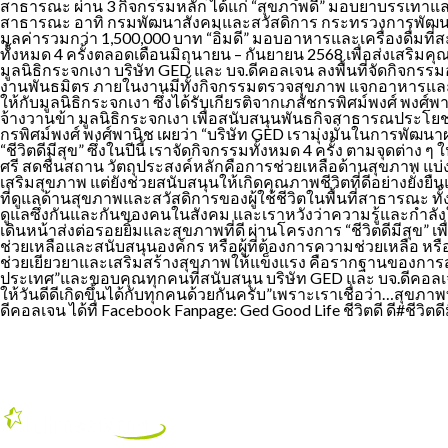
สาธารณะ ผ่าน 3 กิจกรรมหลัก ได้แก่ “สุขภาพดี” มอบยาบรรเทาและรัก
สาธารณะ อาทิ กรมพัฒนาสังคมและสวัสดิการ กระทรวงการพัฒนาสังคมแ
มูลค่ารวมกว่า 1,500,000 บาท “อิ่มดี” มอบอาหารและเครื่องดื่มท
ทั้งหมด 4 ครั้งตลอดเดือนมิถุนายน – กันยายน 2568 เพื่อส่งเสริมคุณภ
มูลนิธิกระจกเงา บริษัท GED และ บจ.ดีคอลเจน ลงพื้นที่จัดกิจกรรมอ
งานพันธมิตร ภายในงานมีทั้งกิจกรรมตรวจสุขภาพ แจกอาหารและเคร
ให้กับมูลนิธิกระจกเงา ซึ่งได้รับเกียรติจากเภสัชกรพิศม์พงศ์ พงศ
จ้างวานข้า มูลนิธิกระจกเงา เพื่อสนับสนุนพันธกิจสาธารณประโยชน์ต
กรพิศม์พงศ์ พงศ์พานิช เผยว่า “บริษัท GED เรามุ่งมั่นในการพัฒนาผ
“ชีวิตดีมีสุข” ซึ่งในปีนี้ เราจัดกิจกรรมทั้งหมด 4 ครั้ง ตามจุดต่า
ศรี สดชื่นสถาน วัตถุประสงค์หลักคือการช่วยเหลือด้านสุขภาพ แบ่งป
เสริมสุขภาพ แต่ยังช่วยสนับสนุนให้เกิดคุณภาพชีวิตที่ดีอย่างยั่ง
ที่ดูแลด้านสุขภาพและสวัสดิการของผู้ใช้ชีวิตในพื้นที่สาธารณะ ทั้ง
ดูแลซึ่งกันและกันของคนในสังคม และเราหวังว่าความรู้และกำลังใจท
เดินหน้าส่งต่อรอยยิ้มและสุขภาพที่ดี ผ่านโครงการ “ชีวิตดีมีสุข
ช่วยเหลือและสนับสนุนองค์กร หรือผู้ที่ต้องการความช่วยเหลือ หรื
ช่วยเยียวยาและเสริมสร้างสุขภาพให้แข็งแรง คือรากฐานของการสร้า
ประเทศ”และขอบคุณทุกคนที่สนับสนุน บริษัท GED และ บจ.ดีคอล
ให้วันดีดีเกิดขึ้นได้กับทุกคนด้วยกันครับ”เพราะเราเชื่อว่า…สุข
ดีคอลเจน ได้ทื่ Facebook Fanpage: Ged Good Life ชีวิตดี ดี#ชีวิต