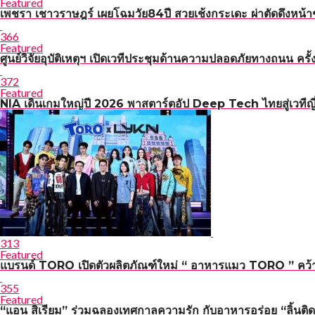
Featured
เพชรา เชาวราษฎร์ เผยโฉมวัย84ปี สวยเช้งกระเดะ ผ่าตัดดึงหน้า
366
Featured
ศูนย์วิจัยอุบัติเหตุฯ เปิดเวทีประชุมด้านความปลอดภัยทาง
372
Featured
NIA เดินเกมใหญ่ปี 2026 พาสตาร์ตอัป Deep Tech ไทยสู่เวทีญี่
313
Featured
แบรนด์ TORO เปิดตัวผลิตภัณฑ์ใหม่ “ อาหารแมว TORO ” คว้า 
355
Featured
“แอน สิเรียม” ร่วมฉลองเทศกาลความรัก กับอาหารอร่อย “ลิ้นติด