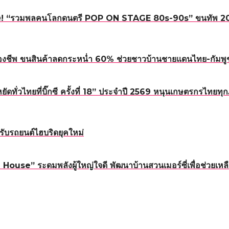
! “รวมพลคนโลกดนตรี POP ON STAGE 80s-90s” ขนทัพ 20 ศิลปิ
องชีพ ขนสินค้าลดกระหน่ำ 60% ช่วยชาวบ้านชายแดนไทย-กัมพู
หยัดทั่วไทยที่บิ๊กซี ครั้งที่ 18” ประจำปี 2569 หนุนเกษตรกรไทย
ับรถยนต์ไฮบริดยุคใหม่
ouse” ระดมพลังผู้ใหญ่ใจดี พัฒนาบ้านสวนเมอร์ซี่เพื่อช่วยเหลื