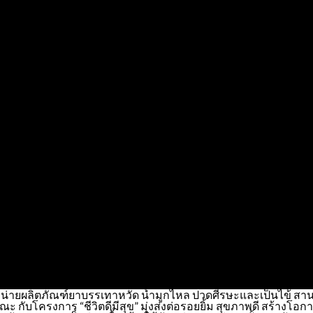
จัดจำหน่ายผลิตภัณฑ์ยาบรรเทาหวัด น้ำมูกไหล ปวดศีรษะและเป็นไข้ 
กับโครงการ “ชีวิตดีมีสุข” มุ่งส่งต่อรอยยิ้ม สุขภาพดี สร้างโอกาสทาง