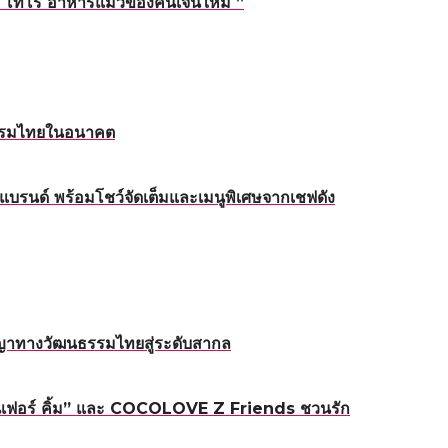
่ “ โทโร่ อาหารแมวของคนเจนใหม่ ”
หกรรมไทยในอนาคต
บรนด์ พร้อมโชว์จัดเต็มและเมนูพิเศษจากเชฟดัง
ญญาทางวัฒนธรรมไทยสู่ระดับสากล
ิเฟอร์ คิ้ม” และ COCOLOVE Z Friends ชวนรัก