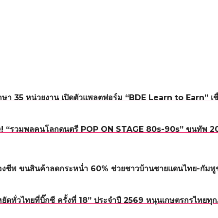
า 35 หน่วยงาน เปิดตัวแพลตฟอร์ม “BDE Learn to Earn” เชื่อม
! “รวมพลคนโลกดนตรี POP ON STAGE 80s-90s” ขนทัพ 20 ศิลปิ
องชีพ ขนสินค้าลดกระหน่ำ 60% ช่วยชาวบ้านชายแดนไทย-กัมพู
หยัดทั่วไทยที่บิ๊กซี ครั้งที่ 18” ประจำปี 2569 หนุนเกษตรกรไทย