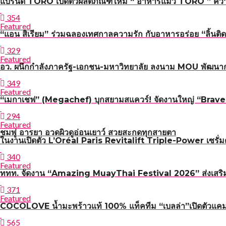
แบรนด์ TORO เปิดตัวผลิตภัณฑ์ใหม่ “ อาหารแมว TORO ” คว้า 
354
Featured
“แอน สิเรียม” ร่วมฉลองเทศกาลความรัก กับอาหารอร่อย “ลิ้นติด
329
Featured
อว. ผนึกกำลังภาครัฐ-เอกชน-มหาวิทยาลัย ลงนาม MOU พัฒนาก
349
Featured
“เมกาเชฟ” (Megachef) บุกสยามสแควร์! จัดงานใหญ่ “Brave n 
294
Featured
ชมพู่ อารยา อวดผิวดูอ่อนเยาว์ สวยสะกดทุกสายตา
ในงานเปิดตัว L’Oréal Paris Revitalift Triple-Power เซรั่มต
340
Featured
ททท. จัดงาน “Amazing MuayThai Festival 2026” ส่งเสริมกา
371
Featured
COCOLOVE น้ำมะพร้าวแท้ 100% แท็คทีม “เบลล่า”เปิดตัวแค
565