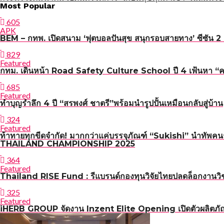
แนะแนว
Most Popular
เรื่อง
605
APK
BEM – กทพ. เปิดสนาม ‘ฟุตบอลปันสุข สนุกรอบสายทาง’ ซีซัน 2 เ
829
Featured
กทม. เดินหน้า Road Safety Culture School ปี 4 เฟ้นหา “ครูผู
685
Featured
ทำบุญรำลึก 4 ปี “สรพงศ์ ชาตรี”พร้อมนำรูปปั้นเหมือนกลับสู่บ้าน
324
Featured
ท้าทายทุกขีดจำกัด! มากกว่าแค่บรรจุภัณฑ์ “Sukishi” นำทัพค
THAILAND CHAMPIONSHIP 2025
364
Featured
Thailand RISE Fund : รีแบรนด์กองทุนวิจัยไทยปลดล็อกงานวิช
325
Featured
iHERB GROUP จัดงาน Inzent Elite Opening เปิดตัวผลิตภั