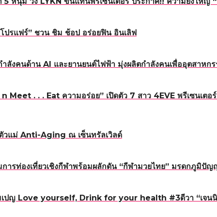
5 หนุ่ม วง LYKN ขึ้นแท่นพรีเซ็นเตอร์ ประกาศ!! ความยิ่งใหญ
โปรแฟร์” ชวน ชิม ช้อป อร่อยฟิน อินเลิฟ
ำลังคนด้าน AI และยานยนต์ไฟฟ้า มุ่งผลิตกำลังคนเพื่ออุตสา
Meet . . . Eat ความอร่อย” เปิดตัว 7 สาว 4EVE พรีเซนเตอร์แ
ัวแม่ Anti-Aging ณ เซ็นทรัลเวิลด์
รท่องเที่ยวเชิงกีฬาพร้อมผลักดัน “กีฬามวยไทย” มรดกภูมิปั
มเปญ Love yourself, Drink for your health #3ดีวา “เจนน