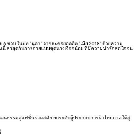
น้อยวัย 6 ขวบ ในบท “นุดา” จากละครยอดฮิต “เมีย 2018” ด้วยความ
้ ล่าสุดกับการถ่ายแบบชุดนางเงือกน้อย ที่มีความน่ารักสดใส จน
รมสู่แฟชั่นร่วมสมัย ยกระดับผู้ประกอบการผ้าไทยภาคใต้สู่
้