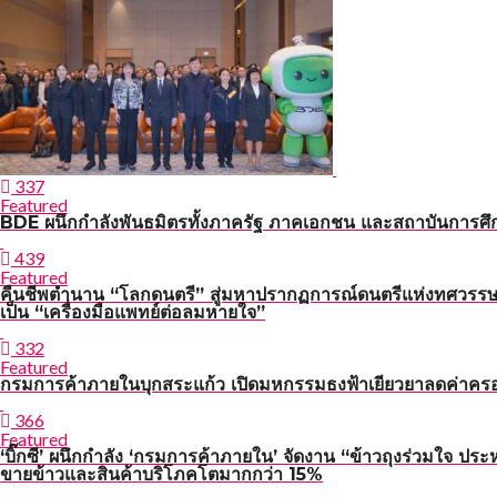
337
Featured
BDE ผนึกกำลังพันธมิตรทั้งภาครัฐ ภาคเอกชน และสถาบันการศึกษ
439
Featured
คืนชีพตำนาน “โลกดนตรี” สู่มหาปรากฏการณ์ดนตรีแห่งทศวรรษ
เป็น “เครื่องมือแพทย์ต่อลมหายใจ”
332
Featured
กรมการค้าภายในบุกสระแก้ว เปิดมหกรรมธงฟ้าเยียวยาลดค่าคร
366
Featured
‘บิ๊กซี’ ผนึกกำลัง ‘กรมการค้าภายใน’ จัดงาน “ข้าวถุงร่วมใจ ประ
ขายข้าวและสินค้าบริโภคโตมากกว่า 15%