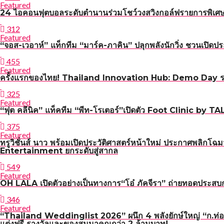
Featured
24 ไอคอนฟุตบอลระดับตำนานร่วมโชว์วงสวิงกอล์ฟรายการพิเศษ R
312
Featured
“จอส-เวอาห์” แท็กทีม “มาร์ค-ภาคิน” ปลุกพลังนักวิ่ง ชวน
455
Featured
ครั้งแรกของไทย! Thailand Innovation Hub: Demo Day รวม 
325
Featured
“ฟุต คลีนิค” แท็คทีม “พีท-โรเตอร์”เปิดตัว Foot Clinic by
375
Featured
ทรูวิชั่นส์ นาว พร้อมเปิดประวัติศาสตร์หน้าใหม่ ประกาศพลิ
Entertainment ยกระดับสู่สากล
549
Featured
OH LALA เปิดตัวอย่างเป็นทางการ“โอ๋ ภัคจีรา” ถ่ายทอดประสบก
346
Featured
“Thailand Weddinglist 2026” ผนึก 4 พลังยักษ์ใหญ่ “ก.ท่อ
แต่งฟรี รางวัลและของสมนาคุณกว่า 2 ล้านบาท!