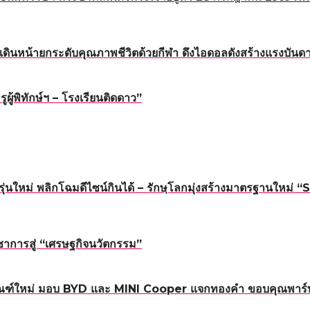
ดินหน้ายกระดับคุณภาพชีวิตด้วยกีฬา ดึงไอดอลดังสร้างแรงบันดาล
้พิทักษ์ฯ – โรงเรียนติดดาว”
นรุ่นใหม่ พลิกโฉมดีไซน์กินได้ – รักษฺโลกมุ่งสร้างมาตรฐาน
าการสู่ “เศรษฐกิจนวัตกรรม”
ณฑ์ใหม่ มอบ BYD และ MINI Cooper แจกทองคำ ขอบคุณพาร์ทเน