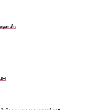
อดูแลเด็ก
RUM