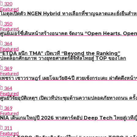
320
Featured
โมตุลเปิดตัว NGEN Hybrid ทางเลือกที่ชาญฉลาดและยั่งยืนสำหร
350
Featured
ศูนย์เมอร์ซี่เดินหน้าสร้างอนาคต จัดงาน “Open Hearts, Open H
364
Featured
“ETDA ผนึก TMA” เปิดเวที “Beyond the Ranking”
ปลดล็อกศักยภาพ วางยุทธศาสตร์ดิจิทัลไทยสู่ TOP ของโลก
369
Featured
เพชรา เชาวราษฎร์ เผยโฉมวัย84ปี สวยเช้งกระเดะ ผ่าตัดดึงหน้า
364
Featured
ศูนย์วิจัยอุบัติเหตุฯ เปิดเวทีประชุมด้านความปลอดภัยทาง
369
Featured
NIA เดินเกมใหญ่ปี 2026 พาสตาร์ตอัป Deep Tech ไทยสู่เวทีญี่
311
Featured