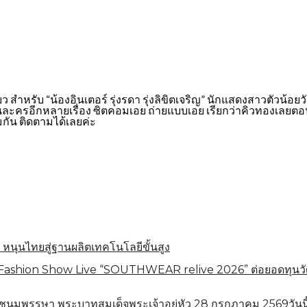
ีเดียว สำหรับ “น้องอินเตอร์ รุ่งรดา รุ่งลิขิตเจริญ” นักแสดงสาวตัว
ครอีกหลายเรื่อง ซิตคอมเอย ถ่ายแบบเอย เรียกว่าคิวทองเลยตอนนี
กัน ติดตามได้เลยค่ะ
 หนุนไทยสู่ฐานผลิตเทคโนโลยีขั้นสูง
shion Show Live “SOUTHWEAR relive 2026” ต่อยอดทุนวัฒนธร
ชนมพรรษา พระบาทสมเด็จพระเจ้าอยู่หัว 28 กรกฎาคม 2569วันนี