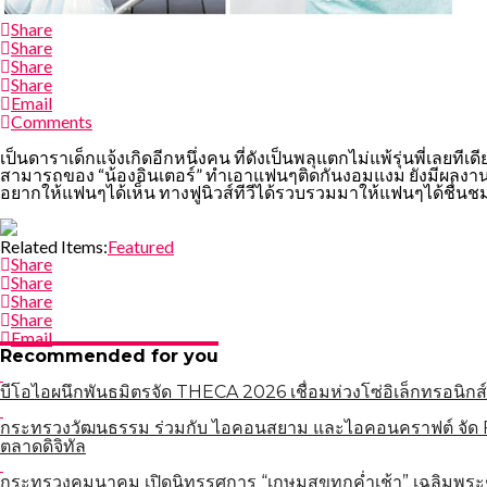
Share
Share
Share
Share
Email
Comments
เป็นดาราเด็กแจ้งเกิดอีกหนึ่งคน ที่ดังเป็นพลุแตกไม่แพ้รุ่นพี่เลยท
สามารถของ “น้องอินเตอร์” ทำเอาแฟนๆติดกันงอมแงม ยังมีผลงานละ
อยากให้แฟนๆได้เห็น ทางฟูนิวส์ทีวีได้รวบรวมมาให้แฟนๆได้ชื่นชม
Related Items:
Featured
Share
Share
Share
Share
Email
Recommended for you
บีโอไอผนึกพันธมิตรจัด THECA 2026 เชื่อมห่วงโซ่อิเล็กทรอนิกส์
กระทรวงวัฒนธรรม ร่วมกับ ไอคอนสยาม และไอคอนคราฟต์ จัด Fa
ตลาดดิจิทัล
กระทรวงคมนาคม เปิดนิทรรศการ “เกษมสุขทุกค่ำเช้า” เฉลิมพระ