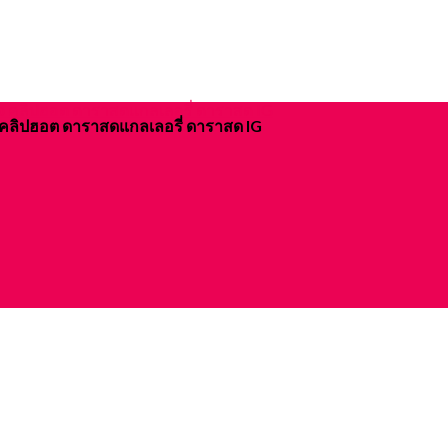
ิจ คลิปฮอต ดาราสดแกลเลอรี่ ดาราสด IG