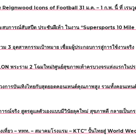
eignwood Icons of Football 31 ม.ค. – 1 ก.พ. นี้ ที่ เรนวู
เปิดประสบการณ์สับสปีด ประชันฝีเท้า ในงาน “Supersports 1
3 อุตสาหกรรมเป้าหมาย เชื่อมผู้ประกอบการสู่การใช้งานจริง
 TALON พระราม 2 โฉมใหม่!ศูนย์สุขภาพเท้าครบวงจรแห่งแรกในป
กโฉมวงการบันเทิงไทยกับสุดยอดคอนเทนต์คุณภาพสูง รวมทั้งคอนเ
ารณ์จริง สูตรดูแลตัวเองแบบมีวินัยลุคใหม่ สุขภาพดี กลายเป็
งเที่ยว – ททท. – สมาคมโรงแรม – KTC” ปั้นไทยสู่ World Wed