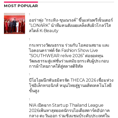
MOST POPULAR
1
ออร่าพุ่ง “กระทิง-ขุนณรงค์” ขึ้นแท่นพรีเซ็นเตอร์
“LONARK” นำทีมคนดังเผยเคล็ดลับผิวโกลว์ใส
สไตล์ K-Beauty
1
กระทรวงวัฒนธรรม ร่วมกับ ไอคอนสยาม และ
ไอคอนคราฟต์ จัด Fashion Show Live
“SOUTHWEAR relive 2026” ต่อยอดทุน
วัฒนธรรมสู่แฟชั่นร่วมสมัย ยกระดับผู้ประกอบ
การผ้าไทยภาคใต้สู่ตลาดดิจิทัล
1
บีโอไอผนึกพันธมิตรจัด THECA 2026 เชื่อมห่วง
โซ่อิเล็กทรอนิกส์ หนุนไทยสู่ฐานผลิตเทคโนโลยี
ขั้นสูง
1
NIA เปิดฉาก Startup Thailand League
2026เฟ้นหาสุดยอดนักรบไอเดียสตาร์ตอัปภาค
กลาง-ตะวันออก ร่วมชิงแชมป์ระดับประเทศใน