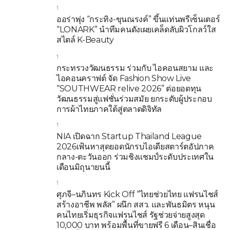
1
ออร่าพุ่ง “กระทิง-ขุนณรงค์” ขึ้นแท่นพรีเซ็นเตอร์
“LONARK” นำทีมคนดังเผยเคล็ดลับผิวโกลว์ใส
สไตล์ K-Beauty
1
กระทรวงวัฒนธรรม ร่วมกับ ไอคอนสยาม และ
ไอคอนคราฟต์ จัด Fashion Show Live
“SOUTHWEAR relive 2026” ต่อยอดทุน
วัฒนธรรมสู่แฟชั่นร่วมสมัย ยกระดับผู้ประกอบ
การผ้าไทยภาคใต้สู่ตลาดดิจิทัล
1
NIA เปิดฉาก Startup Thailand League
2026เฟ้นหาสุดยอดนักรบไอเดียสตาร์ตอัปภาค
กลาง-ตะวันออก ร่วมชิงแชมป์ระดับประเทศใน
เดือนมิถุนายนนี้
1
ศุภจี–นภินทร Kick Off “ไทยช่วยไทย แฟรนไชส์
สร้างอาชีพ พลัส” ผนึก สสว. และพันธมิตร หนุน
คนไทยเริ่มธุรกิจแฟรนไชส์ รัฐช่วยจ่ายสูงสุด
10,000 บาท พร้อมพื้นที่ขายฟรี 6 เดือน–สินเชื่อ