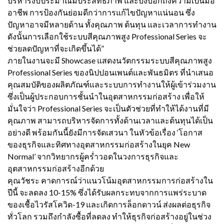
บริหารงบประมาณมีประสิทธิภาพ และบ่งบอกถึงความเป็นมือ
อาชีพ การป้องกันย่อมดีกว่าการแก้ไขปัญหาแน่นอน ซึ่ง
ปัญหาอาจมีหลายด้าน ทั้งคุณภาพ ต้นทุน และเวลาการทำงาน
ดังนั้นการเลือกใช้ระบบสีคุณภาพสูง Professional Series จะ
ช่วยลดปัญหาที่จะเกิดขึ้นได้”
ภายในงานจะมี Showcase แสดงนวัตกรรมระบบสีคุณภาพสูง
Professional Series ของนิปปอนเพนต์และพันธมิตร ที่นำเสนอ
คุณสมบัติของผลิตภัณฑ์และระบบการทำงานให้ผู้เข้าร่วมงาน
ซึ่งเป็นผู้ประกอบการชั้นนำในอุตสาหกรรมก่อสร้าง เพื่อให้
มั่นใจว่า Professional Series จะเป็นตัวช่วยที่ทำให้ได้งานที่มี
คุณภาพ สามารถบริหารจัดการทั้งด้านเวลาและต้นทุนได้เป็น
อย่างดี พร้อมกันนี้ยังมีการจัดเสวนา ในหัวข้อเรื่อง ‘โอกาส
ของธุรกิจและทิศทางอุตสาหกรรมก่อสร้างในยุค New
Normal’ จากวิทยากรผู้คร่ำวอดในวงการธุรกิจและ
อุตสาหกรรมก่อสร้างอีกด้วย
คุณวัชระ คาดการณ์ว่าแนวโน้มอุตสาหกรรมการก่อสร้างใน
ปีนี้ จะลดลง 10-15% ซึ่งได้รับผลกระทบจากการแพร่ระบาด
ของเชื้อไวรัสโควิด-19 และเกิดการล็อกดาวน์ ส่งผลต่อธุรกิจ
ทั่วโลก รวมถึงกำลังซื้อที่ลดลง ทำให้ธุรกิจก่อสร้างอยู่ในช่วง