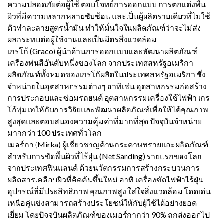
ความปลอดภัยต่อผู้ใช้ ตอบโจทย์การออกแบบ การตกแต่งพื้น
ผิวที่มีความหลากหลายซับซ้อน และเป็นผู้ผลิตรายเดียวที่ไม่ใช้
ตัวทำละลายสูตรน้ำมัน ทำให้มั่นใจในผลิตภัณฑ์ว่าจะไม่ส่ง
ผลกระทบต่อผู้ใช้งานและเป็นมิตรสิ่งแวดล้อม
เกรโก้ (Graco) ผู้นำด้านการออกแบบและพัฒนาผลิตภัณฑ์
เครื่องพ่นสีอันดับหนึ่งของโลก จากประเทศสหรัฐอเมริกา
ผลิตภัณฑ์ทั้งหมดของเกรโก้ผลิตในประเทศสหรัฐอเมริกา ซึ่ง
จำหน่ายในอุตสาหกรรมต่างๆ อาทิเช่น อุตสาหกรรมก่อสร้าง
การประกอบและซ่อมรถยนต์ อุตสาหกรรมเครื่องใช้ไฟฟ้า เกร
โก้ทุ่มเทให้กับการวิจัยและพัฒนาผลิตภัณฑ์เพื่อให้ได้คุณภาพ
สูงสุดและตอบสนองความคุ้มค่าที่มากที่สุด ปัจจุบันจำหน่าย
มากกว่า 100 ประเทศทั่วโลก
เมอร์กา (Mirka) ผู้เชี่ยวชาญด้านกระดาษทรายและผลิตภัณฑ์
สำหรับการขัดพื้นผิวที่ไร้ฝุ่น (Net Sanding) รายแรกของโลก
จากประเทศฟินแลนด์ ด้วยนวัตกรรมการสร้างกระบวนการ
ผลิตสารเคลือบผิวที่คิดค้นขึ้นใหม่ อาทิ เครื่องขัดไฟฟ้าไร้ฝุ่น
อุปกรณ์ที่มีประสิทธิภาพ คุณภาพสูง ใส่ใจสิ่งแวดล้อม โดดเด่น
เหนือคู่แข่งสามารถสร้างประโยชน์ให้กับผู้ใช้ได้อย่างยอด
เยี่ยม โดยปัจจุบันผลิตภัณฑ์ของเมอร์กากว่า 90% ถูกส่งออกไป