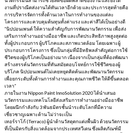
นวัตกรรมนี้สามารถช่วยลดข้อผิดพลาดของงาน และยังได้
งานที่ปราณีตส่งงานได้ทันเวลาอีกด้วย และประการสุดท้ายคือ
การบริหารจัดการทั้งด้านเวลาในการทำงานของแต่ละ
โครงการและควบคุมต้นทุนทั้งค่าแรง และค่าสีได้เป็นอย่างดี
“นิปปอนเพนต์ ให้ความสำคัญกับการพัฒนานวัตกรรม เพื่อส่ง
เสริมการทำงานอย่างมืออาชีพ และเกิดประสิทธิภาพสูงสุดต่อ
ทั้งผู้ประกอบการ ผู้บริโภคและสภาพแวดล้อม โดยเฉพาะผู้
ประกอบการโครงการ ซึ่งเป็นกลุ่มที่มีอิทธิพลสำคัญต่อการใช้
ชีวิตของผู้บริโภคเป็นอย่างมาก เนื่องจากเป็นกลุ่มที่ต้องพัฒนา
สร้างสรรค์นวัตกรรมที่ทันสมัยตอบโจทย์การใช้ชีวิตของผู้
บริโภค นิปปอนเพนต์ไม่เคยหยุดคิดค้นและพัฒนานวัตกรรม
เพื่อยกระดับทั้งด้านการทำงานและคุณภาพชีวิต ให้ดีขึ้นตลอด
เวลา”
ภายในงาน Nippon Paint InnoSolution 2020 ได้นำเสนอ
นวัตกรรมและเทคโนโลยีส่งเสริมการทำงานอย่างมืออาชีพ
โดยผนึกกำลังกับ 3 พันธมิตรชั้นนำระดับโลกที่มีความ
เชี่ยวชาญเฉพาะด้าน ไม่ว่าจะเป็น
เทอร์ราโก้ (Terraco) ผู้นำด้านวัสดุตกแต่งพื้นผิว ด้วยนวัตกรรม
ที่เป็นมิตรกับสิ่งแวดล้อมจากประเทศสวีเดน ซึ่งผลิตภัณฑ์มี