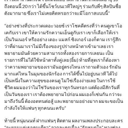
ถึงตอนนี้ 20 กว่า ได้ขึ้นโชว์บนเวทีใหญ่ๆ ร่วมกับพี่ๆ ศิลปินชื่อ
ดังมากมาย ซึ่งเราไม่เคยคิดหรอกว่าจะมีโอกาสแบบนี้”
“อย่างช่วงที่ประกวดเดอะวอยซ์ เราโชคดีตรงที่ว่า คนดูเขาโอ
เคกับเรา เขาให้ความรักความเอ็นดูกับเรา เขาก็เลือกให้เรา
เป็นวินเนอร์ หรืออย่าง เดอะ แมสก์ ซิงเกอร์ เองก็ตาม เรารู้สึก
ว่าที่ผ่านมาเราไม่มีเรื่องของรูปร่างหน้าตาเข้ามาเลย เรา
พยายามมันด้วยความสามารถทั้งสองรายการเลยนะ เป็น
รายการที่ไม่ได้ใช้หน้าตาทั้งคู่เลย (ยิ้ม) ท้ายที่สุดเราก็ต้องหา
ว่าความพยายามของเรามันอยู่ตรงไหน เราถามตัวเอง รักมัน
มากแค่ไหน ในมุมของนักร้อง การได้ขึ้นไปอยู่บนเวที ได้ไป
เป็นหนึ่งในความสุขของคนดู ไม่ใช่เรื่องง่ายเลย ในการใช้
ชีวิต ผมมองว่าไม่ใช่วันของเราทุกวันหรอก แต่ต้องมีสักวันที่
เป็นวันของเรา เราต้องพยายามไปก่อน ผมเองก็เช่นกัน กว่าจะ
มาถึงวันนี้ ต้องอดทนต่อสู้ และพยายามอย่างมาก ผมจะขอเป็น
กำลังใจให้แฟนๆ ทุกคนนะครับ”
ท้ายนี้ หนุ่มนนท์ ฝากแฟนๆ ติดตาม ผลงานเพลงประกอบละคร
“จะยอมแค่เธอคนเดียว” จากละครเรื่อง “รักหมดใจ” ทางช่อง