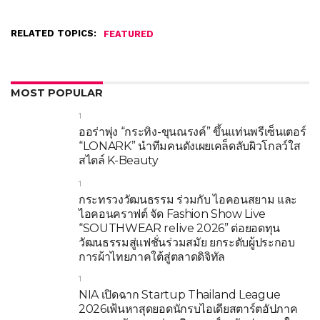
RELATED TOPICS:
FEATURED
MOST POPULAR
1
ออร่าพุ่ง “กระทิง-ขุนณรงค์” ขึ้นแท่นพรีเซ็นเตอร์
“LONARK” นำทีมคนดังเผยเคล็ดลับผิวโกลว์ใส
สไตล์ K-Beauty
1
กระทรวงวัฒนธรรม ร่วมกับ ไอคอนสยาม และ
ไอคอนคราฟต์ จัด Fashion Show Live
“SOUTHWEAR relive 2026” ต่อยอดทุน
วัฒนธรรมสู่แฟชั่นร่วมสมัย ยกระดับผู้ประกอบ
การผ้าไทยภาคใต้สู่ตลาดดิจิทัล
1
NIA เปิดฉาก Startup Thailand League
2026เฟ้นหาสุดยอดนักรบไอเดียสตาร์ตอัปภาค