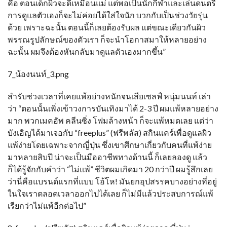
คือ ตอนเด็กผิวจะดีเหมือนแม่ แต่พอเป็นนักกีฬาและเล่นดนตรี
การดูแลตัวเองก็จะไม่ค่อยได้ใส่ใจนัก บวกกับเป็นช่วงวัยรุ่น
ด้วย เพราะฉะนั้น ตอนนี้ก็เลยต้องรับผล แต่ขณะเดียวกันผิว
พรรณรูปลักษณ์ของตัวเรา ก็จะนำโอกาสมาให้หลายอย่าง
ฉะนั้น ผมจึงต้องหันกลับมาดูแลตัวเองมากขึ้น”
7_น้องนนท์_3.png
สำรับช่วงเวลาที่เคยแพ้อย่างหนักจนเสียเซลฟ์ หนุ่มนนท์ เล่า
ว่า “ตอนนั้นเพิ่งเข้าวงการบันเทิงมาได้ 2-3 ปี ผมแพ้หลายอย่าง
มาก พวกเมคอัพ คลีนซิ่ง โฟมล้างหน้า ก็จะแพ้หมดเลย แต่ว่า
บังเอิญได้มาเจอกับ “freeplus” (ฟรีพลัส) สกินแคร์เพื่อดูแลผิว
แพ้ง่ายโดยเฉพาะจากญี่ปุ่น ซึ่งเขาศึกษาเกี่ยวกับคนที่แพ้ง่าย
มาหลายสิบปี น่าจะเป็นมืออาชีพทางด้านนี้ ก็เลยลองดู แล้ว
ก็ได้รู้จักกับคำว่า “ไม่แพ้” ชีวิตผมเกิดมา 20 กว่าปี ผมรู้สึกเลย
ว่านี่คือแบรนด์แรกที่แบบ โอ้โห! มันยกอุปสรรคบางอย่างที่อยู่
ในใจเราตลอดเวลาออกไปได้เลย ก็ไม่มีแล้วประสบการณ์แพ้
เรียกว่าไม่แพ้อีกต่อไป”