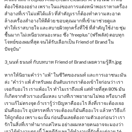
ต้องใช้สองอย่าง เพราะในแง่ของการแต่งหน้าพอเราหาเครื่อง
สำอางที่เราไม่แพ้ได้แล้ว ที่สำคัญเราก็ต้องทำความสะอาด
ล้างเครื่องสำอางให้ดีด้วย ขอบคุณมากที่เข้ามาช่วยดูแล
ทำให้เราสบายใจ และสบายผิวทุกครั้งที่ใช้ ที่สำคัญใช้ง่าย ชุ่ม
ชื้นมาก ไม่เหนียวเหนอะหนะ ซึ่ง “freeplus” (ฟรีพลัส) ตอบทุก
โจทย์ของผมที่สุด จนได้รับเลือกเป็น Friend of Brand ใน
ปัจจุบัน”
3_นนท์ ธนนท์ กับบทบาท Friend of Brand เผยความรู้สึก.jpg
หากให้นิยามคำว่า “แพ้” ในชีวิตของนนท์ และการเอาชนะมัน
ล่ะ “คำว่า แพ้ สำหรับผม อันดับแรกเราต้องเข้าใจก่อนว่า เรา
เจอกับอะไร เราแพ้อะไร ทำไมเราถึงแพ้ แต่ท้ายที่สุด 80% มัน
ก็เกิดจากตัวเราเองนี่แหละ บางทีเราพยายามไม่พอ หรือบางที
เราแก้ไม่ตรงจุด ถ้าเรารู้ว่าปัญหาคืออะไร สิ่งที่เราจะต้องเจอ
มันคืออะไร อุปสรรคที่เราจะต้องแก้มันคืออะไร แล้วหาวิธีแก้
ให้ถูกต้อง เพราะฉะนั้น ก่อนอื่นเลยต้องถามตัวเองก่อนว่า เรา
รักในสิ่งที่เราทำมากแค่ไหน อย่างผมหลายคนอาจจะมองว่า
เราได้ทำงานตรงนี้ โชคดีจังเลย ได้ทำงานที่รักตั้งแต่อายุ 16