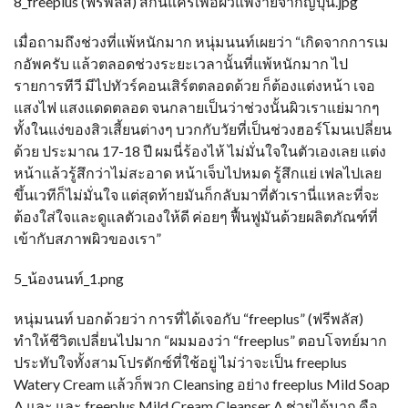
8_freeplus (ฟรีพลัส) สกินแคร์เพื่อผิวแพ้ง่ายจากญี่ปุ่น.jpg
เมื่อถามถึงช่วงที่แพ้หนักมาก หนุ่มนนท์เผยว่า “เกิดจากการเม
กอัพครับ แล้วตลอดช่วงระยะเวลานั้นที่แพ้หนักมาก ไป
รายการทีวี มีไปทัวร์คอนเสิร์ตตลอดด้วย ก็ต้องแต่งหน้า เจอ
แสงไฟ แสงแดดตลอด จนกลายเป็นว่าช่วงนั้นผิวเราแย่มากๆ
ทั้งในแง่ของสิวเสี้ยนต่างๆ บวกกับวัยที่เป็นช่วงฮอร์โมนเปลี่ยน
ด้วย ประมาณ 17-18 ปี ผมนี่ร้องไห้ ไม่มั่นใจในตัวเองเลย แต่ง
หน้าแล้วรู้สึกว่าไม่สะอาด หน้าเจ็บไปหมด รู้สึกแย่ เฟลไปเลย
ขึ้นเวทีก็ไม่มั่นใจ แต่สุดท้ายมันก็กลับมาที่ตัวเรานี่แหละที่จะ
ต้องใส่ใจและดูแลตัวเองให้ดี ค่อยๆ ฟื้นฟูมันด้วยผลิตภัณฑ์ที่
เข้ากับสภาพผิวของเรา”
5_น้องนนท์_1.png
หนุ่มนนท์ บอกด้วยว่า การที่ได้เจอกับ “freeplus” (ฟรีพลัส)
ทำให้ชีวิตเปลี่ยนไปมาก “ผมมองว่า “freeplus” ตอบโจทย์มาก
ประทับใจทั้งสามโปรดักซ์ที่ใช้อยู่ ไม่ว่าจะเป็น freeplus
Watery Cream แล้วก็พวก Cleansing อย่าง freeplus Mild Soap
A และ และ freeplus Mild Cream Cleanser A ช่วยได้มาก คือ