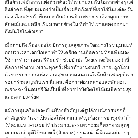
เสื้อผ้า แฟชั่นการแต่งตัว ก็ต้องให้เหมาะสมกับโอกาสต่างๆ แต่
สิ่งสำคัญที่สุดผมมองว่าเป็นเรื่องผลิตภัณฑ์ที่เราใช้ในแต่ละวัน
ต้องเลือกสรรตัวที่เหมาะกับสภาพผิว เพราะเราต้องดูแลภาพ
ลักษณ์และบุคลิก เริ่มมาจากข้างใน ที่ทำให้เราแสดงออกมา
ถึงมั่นใจในตัวเอง”
เมื่อถามถึงเรื่องของใจ มีการดูแลสุขภาพใจอย่างไร หนุ่มนนท์
ตอบว่าเวลาเจอปัญหา ทำให้เครียด จนเกิดความท้อแท้ ผมจะ
ใช้การทำงานดนตรีที่ผมรัก ช่วยบำบัด โดยเราจะไม่มองว่านี่
คือการทำงาน เพราะทุกครั้งที่มาทำงานดนตรี เราจะถูกโอบ
ด้วยบรรยากาศแห่งความสุข ความสนุก แล้วนึกถึงแฟนๆ ที่เขา
รอมาร่วมสนุกกับเรา นี่แหละคือการผ่อนคลายและพักผ่อน
เพราะฉะนั้นดนตรี จึงเป็นสิ่งที่ช่วยบำบัดจิตใจให้ผมมีความสุข
และคลายเครียด
แม้การดูแลจิตใจจะเป็นเรื่องสำคัญ แต่รูปลักษณ์ภายนอกก็
สำคัญเช่นกัน จำเป็นต้องให้ความสำคัญเรื่องการบำรุงผิว “ถ้า
ให้คะแนน 1-10 ผมให้ ประมาณ 8-9 เพราะผมก็พยายามสุดๆ
เลยนะ กว่าดูดีได้ขนาดนี้ (หัวเราะ) ก่อนหน้านี้ ผิวผมแย่มากๆ