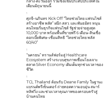
กลาง-ตะวันออก ร่วมชิงแชมป์ระดับประเทศใน
เดือนมิถุนายนนี้
1
ศุภจี–นภินทร Kick Off “ไทยช่วยไทย แฟรนไชส์
สร้างอาชีพ พลัส” ผนึก สสว. และพันธมิตร หนุน
คนไทยเริ่มธุรกิจแฟรนไชส์ รัฐช่วยจ่ายสูงสุด
10,000 บาท พร้อมพื้นที่ขายฟรี 6 เดือน–สินเชื่อ
ดอกเบี้ยพิเศษ–เชื่อมสิทธิ “ไทยช่วยไทย พลัส
60/40”
1
“นครธน” ทรานส์ฟอร์มสู่ Healthcare
Ecosystem สร้างระบบสุขภาพเชื่อมโยงเจาะ
ตลาด Silver Economy เติมเต็มทุกช่วงเวลาของ
ชีวิต
1
TCL Thailand ต้อนรับ Deane Family ในฐานะ
แบรนด์พรีเซ็นเตอร์ ถ่ายทอดความอบอุ่น สมาร์
ทลิฟวิ่ง และช่วงเวลาคุณภาพของครอบครัวสู่
บ้านคนไทย