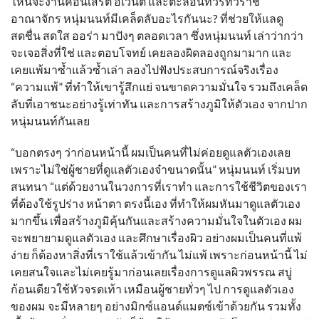
ไหนจะงานคอนเสิร์ต อีเว้นต์ และตะลอนทัวร์ทั่วราช
อาณาจักร หนุ่มนนท์มีเคล็ดลับอะไรกันนะ? ที่ช่วยให้แลดู
สดชื่น สดใส ออร่า มาปังๆ ตลอดเวลา ซึ่งหนุ่มนนท์ เล่าว่ากว่า
จะเจอสิ่งที่ใช่ และตอบโจทย์ เคยลองผิดลองถูกมามาก และ
เคยแพ้มาซ้ำแล้วซ้ำเล่า ลองไปฟังประสบการณ์จริงเรื่อง
“ความแพ้” ที่ทำให้เขารู้สึกแย่ จนขาดความมั่นใจ รวมถึงเคล็ด
ลับที่เอาชนะอย่างรู้เท่าทัน และการสร้างภูมิให้ตัวเอง จากปาก
หนุ่มนนท์กันเลย
“บอกตรงๆ ว่าก่อนหน้านี้ ผมเป็นคนที่ไม่ค่อยดูแลตัวเองเลย
เพราะไม่ใช่ผู้ชายที่ดูแลตัวเองจ๋าขนาดนั้น” หนุ่มนนท์ เริ่มบท
สนทนา “แต่ด้วยงานในวงการที่เราทำ และการใช้ชีวิตของเรา
ที่ต้องใช้รูปร่าง หน้าตา ตรงนี้เอง ที่ทำให้ผมหันมาดูแลตัวเอง
มากขึ้น เพื่อสร้างภูมิคุ้นกันและสร้างความมั่นใจในตัวเอง ผม
จะพยายามดูแลตัวเอง และศึกษาเรื่องผิว อย่างผมเป็นคนที่แพ้
ง่าย ก็ต้องหาสิ่งที่เราใช้แล้วเข้ากัน ไม่แพ้ เพราะก่อนหน้านี้ ไม่
เคยสนใจและไม่เคยรู้มาก่อนเลยเรื่องการดูแลผิวพรรณ สบู่
ก้อนเดียวใช้หัวจรดเท้า เหมือนผู้ชายทั่วๆ ไป การดูแลตัวเอง
ของผม จะมีหลายๆ อย่างมิกซ์แอนด์แมตซ์เข้าด้วยกัน รวมทั้ง